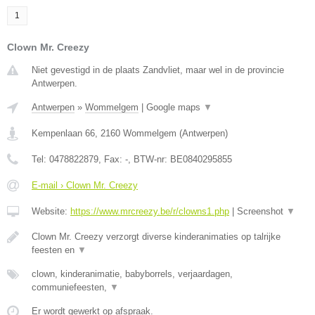
1
Clown Mr. Creezy
Niet gevestigd in de plaats Zandvliet, maar wel in de provincie
Antwerpen.
Antwerpen
»
Wommelgem
|
Google maps
▼
Kempenlaan 66
,
2160
Wommelgem
(
Antwerpen
)
Tel:
0478822879
, Fax:
-
, BTW-nr:
BE0840295855
E-mail › Clown Mr. Creezy
Website:
https://www.mrcreezy.be/r/clowns1.php
|
Screenshot
▼
Clown Mr. Creezy verzorgt diverse kinderanimaties op talrijke
feesten en
▼
clown, kinderanimatie, babyborrels, verjaardagen,
communiefeesten,
▼
Er wordt gewerkt op afspraak.