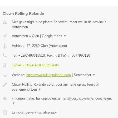
Clown Rolling Rolando
Niet gevestigd in de plaats Zandvliet, maar wel in de provincie
Antwerpen.
Antwerpen
»
Olen
|
Google maps
▼
Heirbaan 17
,
2250
Olen
(
Antwerpen
)
Tel:
+32(0)498619518
, Fax:
-
, BTW-nr:
0677998128
E-mail › Clown Rolling Rolando
Website:
http://www.rollingrolando.com
|
Screenshot
▼
Clown Rolling Rolando zorgt voor animatie op uw feest of
evenement! Een
▼
kinderanimatie, ballonplooien, glittertattoos, clownerie, goochelen,
▼
Er wordt gewerkt op afspraak.