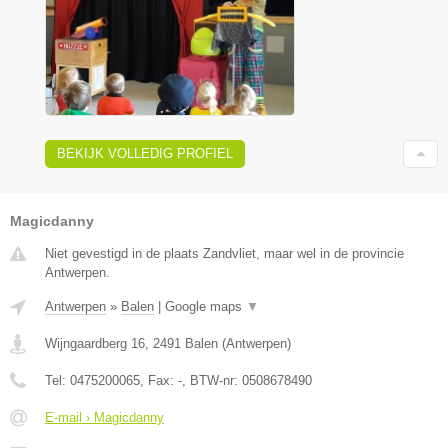
BEKIJK VOLLEDIG PROFIEL
Magicdanny
Niet gevestigd in de plaats Zandvliet, maar wel in de provincie
Antwerpen.
Antwerpen
»
Balen
|
Google maps
▼
Wijngaardberg 16
,
2491
Balen
(
Antwerpen
)
Tel:
0475200065
, Fax:
-
, BTW-nr:
0508678490
E-mail › Magicdanny