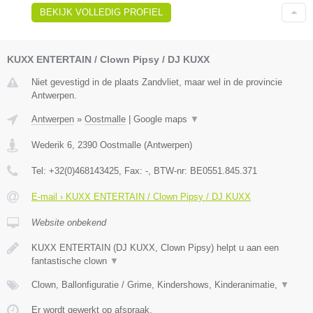
BEKIJK VOLLEDIG PROFIEL
KUXX ENTERTAIN / Clown Pipsy / DJ KUXX
Niet gevestigd in de plaats Zandvliet, maar wel in de provincie
Antwerpen.
Antwerpen
»
Oostmalle
|
Google maps
▼
Wederik 6
,
2390
Oostmalle
(
Antwerpen
)
Tel:
+32(0)468143425
, Fax:
-
, BTW-nr:
BE0551.845.371
E-mail › KUXX ENTERTAIN / Clown Pipsy / DJ KUXX
Website onbekend
KUXX ENTERTAIN (DJ KUXX, Clown Pipsy) helpt u aan een
fantastische clown
▼
Clown, Ballonfiguratie / Grime, Kindershows, Kinderanimatie,
▼
Er wordt gewerkt op afspraak.