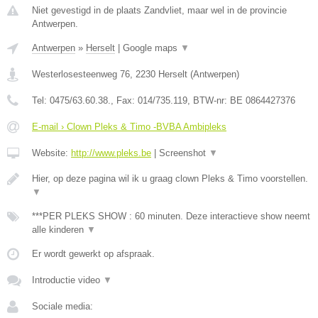
Niet gevestigd in de plaats Zandvliet, maar wel in de provincie
Antwerpen.
Antwerpen
»
Herselt
|
Google maps
▼
Westerlosesteenweg 76
,
2230
Herselt
(
Antwerpen
)
Tel:
0475/63.60.38.
, Fax:
014/735.119
, BTW-nr:
BE 0864427376
E-mail › Clown Pleks & Timo -BVBA Ambipleks
Website:
http://www.pleks.be
|
Screenshot
▼
Hier, op deze pagina wil ik u graag clown Pleks & Timo voorstellen.
▼
***PER PLEKS SHOW : 60 minuten. Deze interactieve show neemt
alle kinderen
▼
Er wordt gewerkt op afspraak.
Introductie video
▼
Sociale media: