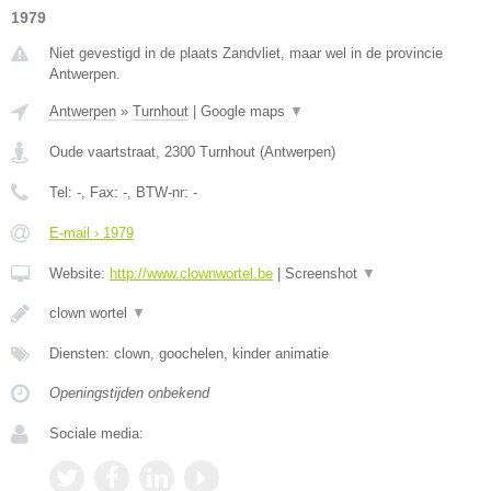
1979
Niet gevestigd in de plaats Zandvliet, maar wel in de provincie
Antwerpen.
Antwerpen
»
Turnhout
|
Google maps
▼
Oude vaartstraat
,
2300
Turnhout
(
Antwerpen
)
Tel:
-
, Fax:
-
, BTW-nr:
-
E-mail › 1979
Website:
http://www.clownwortel.be
|
Screenshot
▼
clown wortel
▼
Diensten: clown, goochelen, kinder animatie
Openingstijden onbekend
Sociale media: