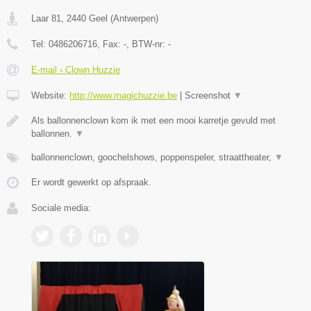
Laar 81
,
2440
Geel
(
Antwerpen
)
Tel:
0486206716
, Fax:
-
, BTW-nr:
-
E-mail › Clown Huzzie
Website:
http://www.magichuzzie.be
|
Screenshot
▼
Als ballonnenclown kom ik met een mooi karretje gevuld met
ballonnen.
▼
ballonnenclown, goochelshows, poppenspeler, straattheater,
▼
Er wordt gewerkt op afspraak.
Sociale media: