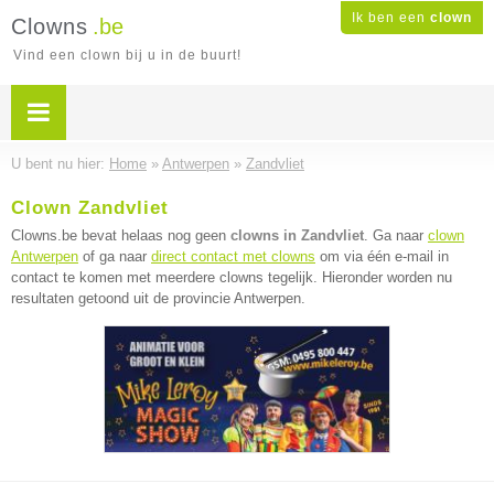
Ik ben een
clown
Clowns
.be
Vind een clown bij u in de buurt!
U bent nu hier:
Home
»
Antwerpen
»
Zandvliet
Clown Zandvliet
Clowns.be bevat helaas nog geen
clowns in Zandvliet
. Ga naar
clown
Antwerpen
of ga naar
direct contact met clowns
om via één e-mail in
contact te komen met meerdere clowns tegelijk. Hieronder worden nu
resultaten getoond uit de provincie Antwerpen.