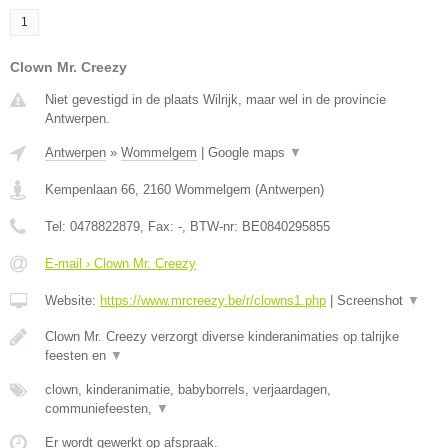
1
Clown Mr. Creezy
Niet gevestigd in de plaats Wilrijk, maar wel in de provincie
Antwerpen.
Antwerpen
»
Wommelgem
|
Google maps
▼
Kempenlaan 66
,
2160
Wommelgem
(
Antwerpen
)
Tel:
0478822879
, Fax:
-
, BTW-nr:
BE0840295855
E-mail › Clown Mr. Creezy
Website:
https://www.mrcreezy.be/r/clowns1.php
|
Screenshot
▼
Clown Mr. Creezy verzorgt diverse kinderanimaties op talrijke
feesten en
▼
clown, kinderanimatie, babyborrels, verjaardagen,
communiefeesten,
▼
Er wordt gewerkt op afspraak.