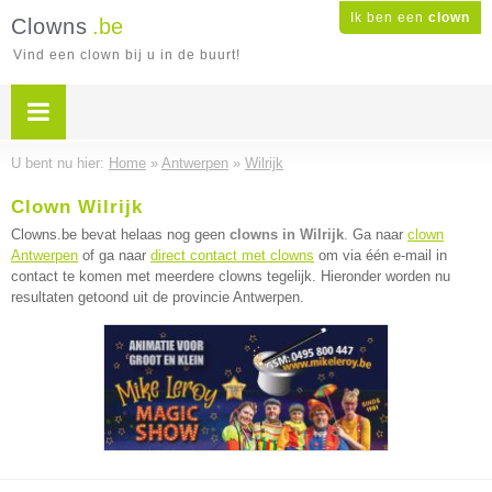
Ik ben een
clown
Clowns
.be
Vind een clown bij u in de buurt!
U bent nu hier:
Home
»
Antwerpen
»
Wilrijk
Clown Wilrijk
Clowns.be bevat helaas nog geen
clowns in Wilrijk
. Ga naar
clown
Antwerpen
of ga naar
direct contact met clowns
om via één e-mail in
contact te komen met meerdere clowns tegelijk. Hieronder worden nu
resultaten getoond uit de provincie Antwerpen.