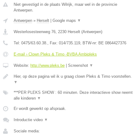
Niet gevestigd in de plaats Wilrijk, maar wel in de provincie
Antwerpen.
Antwerpen
»
Herselt
|
Google maps
▼
Westerlosesteenweg 76
,
2230
Herselt
(
Antwerpen
)
Tel:
0475/63.60.38.
, Fax:
014/735.119
, BTW-nr:
BE 0864427376
E-mail › Clown Pleks & Timo -BVBA Ambipleks
Website:
http://www.pleks.be
|
Screenshot
▼
Hier, op deze pagina wil ik u graag clown Pleks & Timo voorstellen.
▼
***PER PLEKS SHOW : 60 minuten. Deze interactieve show neemt
alle kinderen
▼
Er wordt gewerkt op afspraak.
Introductie video
▼
Sociale media: