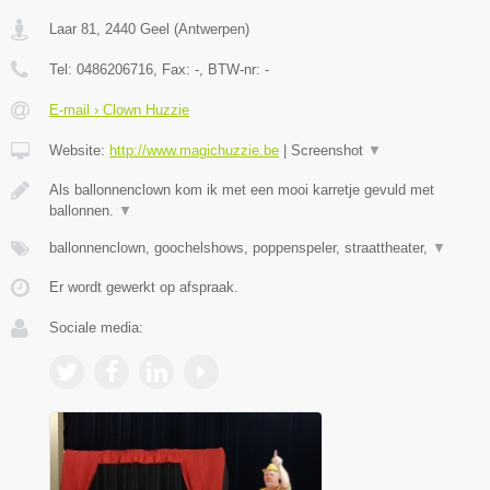
Laar 81
,
2440
Geel
(
Antwerpen
)
Tel:
0486206716
, Fax:
-
, BTW-nr:
-
E-mail › Clown Huzzie
Website:
http://www.magichuzzie.be
|
Screenshot
▼
Als ballonnenclown kom ik met een mooi karretje gevuld met
ballonnen.
▼
ballonnenclown, goochelshows, poppenspeler, straattheater,
▼
Er wordt gewerkt op afspraak.
Sociale media: