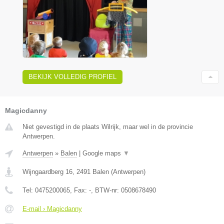
BEKIJK VOLLEDIG PROFIEL
Magicdanny
Niet gevestigd in de plaats Wilrijk, maar wel in de provincie
Antwerpen.
Antwerpen
»
Balen
|
Google maps
▼
Wijngaardberg 16
,
2491
Balen
(
Antwerpen
)
Tel:
0475200065
, Fax:
-
, BTW-nr:
0508678490
E-mail › Magicdanny