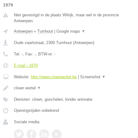
1979
Niet gevestigd in de plaats Wilrijk, maar wel in de provincie
Antwerpen.
Antwerpen
»
Turnhout
|
Google maps
▼
Oude vaartstraat
,
2300
Turnhout
(
Antwerpen
)
Tel:
-
, Fax:
-
, BTW-nr:
-
E-mail › 1979
Website:
http://www.clownwortel.be
|
Screenshot
▼
clown wortel
▼
Diensten: clown, goochelen, kinder animatie
Openingstijden onbekend
Sociale media: