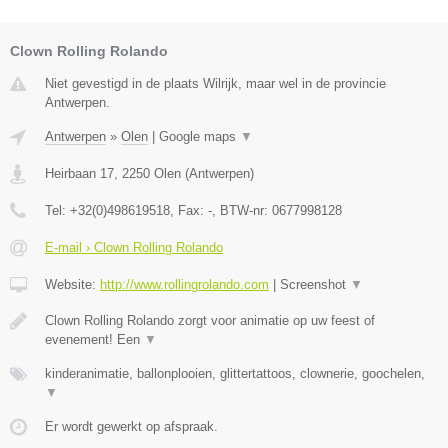
Clown Rolling Rolando
Niet gevestigd in de plaats Wilrijk, maar wel in de provincie
Antwerpen.
Antwerpen
»
Olen
|
Google maps
▼
Heirbaan 17
,
2250
Olen
(
Antwerpen
)
Tel:
+32(0)498619518
, Fax:
-
, BTW-nr:
0677998128
E-mail › Clown Rolling Rolando
Website:
http://www.rollingrolando.com
|
Screenshot
▼
Clown Rolling Rolando zorgt voor animatie op uw feest of
evenement! Een
▼
kinderanimatie, ballonplooien, glittertattoos, clownerie, goochelen,
▼
Er wordt gewerkt op afspraak.