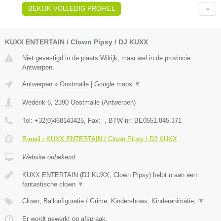
BEKIJK VOLLEDIG PROFIEL
KUXX ENTERTAIN / Clown Pipsy / DJ KUXX
Niet gevestigd in de plaats Wilrijk, maar wel in de provincie
Antwerpen.
Antwerpen
»
Oostmalle
|
Google maps
▼
Wederik 6
,
2390
Oostmalle
(
Antwerpen
)
Tel:
+32(0)468143425
, Fax:
-
, BTW-nr:
BE0551.845.371
E-mail › KUXX ENTERTAIN / Clown Pipsy / DJ KUXX
Website onbekend
KUXX ENTERTAIN (DJ KUXX, Clown Pipsy) helpt u aan een
fantastische clown
▼
Clown, Ballonfiguratie / Grime, Kindershows, Kinderanimatie,
▼
Er wordt gewerkt op afspraak.