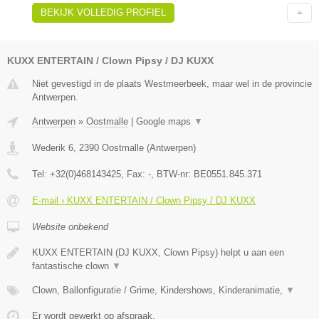
BEKIJK VOLLEDIG PROFIEL
KUXX ENTERTAIN / Clown Pipsy / DJ KUXX
Niet gevestigd in de plaats Westmeerbeek, maar wel in de provincie
Antwerpen.
Antwerpen
»
Oostmalle
|
Google maps
▼
Wederik 6
,
2390
Oostmalle
(
Antwerpen
)
Tel:
+32(0)468143425
, Fax:
-
, BTW-nr:
BE0551.845.371
E-mail › KUXX ENTERTAIN / Clown Pipsy / DJ KUXX
Website onbekend
KUXX ENTERTAIN (DJ KUXX, Clown Pipsy) helpt u aan een
fantastische clown
▼
Clown, Ballonfiguratie / Grime, Kindershows, Kinderanimatie,
▼
Er wordt gewerkt op afspraak.