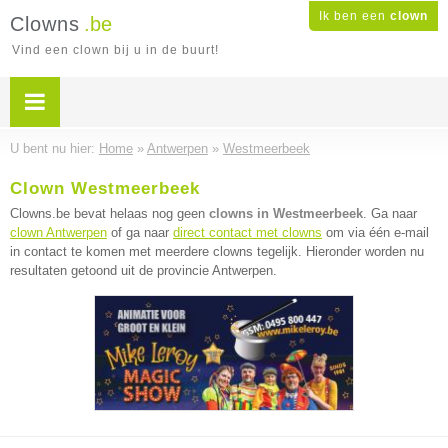
Ik ben een
clown
Clowns
.be
Vind een clown bij u in de buurt!
U bent nu hier:
Home
»
Antwerpen
»
Westmeerbeek
Clown Westmeerbeek
Clowns.be bevat helaas nog geen
clowns in Westmeerbeek
. Ga naar
clown Antwerpen
of ga naar
direct contact met clowns
om via één e-mail
in contact te komen met meerdere clowns tegelijk. Hieronder worden nu
resultaten getoond uit de provincie Antwerpen.