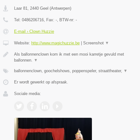
Laar 81
,
2440
Geel
(
Antwerpen
)
Tel:
0486206716
, Fax:
-
, BTW-nr:
-
E-mail › Clown Huzzie
Website:
http://www.magichuzzie.be
|
Screenshot
▼
Als ballonnenclown kom ik met een mooi karretje gevuld met
ballonnen.
▼
ballonnenclown, goochelshows, poppenspeler, straattheater,
▼
Er wordt gewerkt op afspraak.
Sociale media: