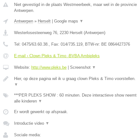
Niet gevestigd in de plaats Westmeerbeek, maar wel in de provincie
Antwerpen.
Antwerpen
»
Herselt
|
Google maps
▼
Westerlosesteenweg 76
,
2230
Herselt
(
Antwerpen
)
Tel:
0475/63.60.38.
, Fax:
014/735.119
, BTW-nr:
BE 0864427376
E-mail › Clown Pleks & Timo -BVBA Ambipleks
Website:
http://www.pleks.be
|
Screenshot
▼
Hier, op deze pagina wil ik u graag clown Pleks & Timo voorstellen.
▼
***PER PLEKS SHOW : 60 minuten. Deze interactieve show neemt
alle kinderen
▼
Er wordt gewerkt op afspraak.
Introductie video
▼
Sociale media: