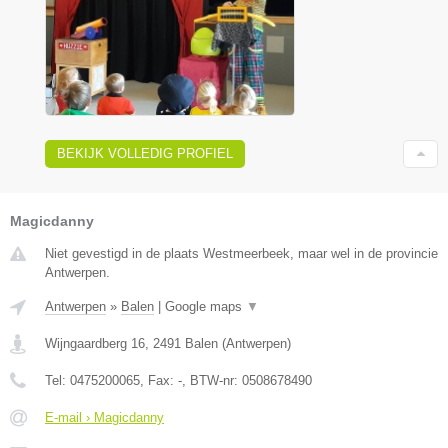
BEKIJK VOLLEDIG PROFIEL
Magicdanny
Niet gevestigd in de plaats Westmeerbeek, maar wel in de provincie
Antwerpen.
Antwerpen
»
Balen
|
Google maps
▼
Wijngaardberg 16
,
2491
Balen
(
Antwerpen
)
Tel:
0475200065
, Fax:
-
, BTW-nr:
0508678490
E-mail › Magicdanny