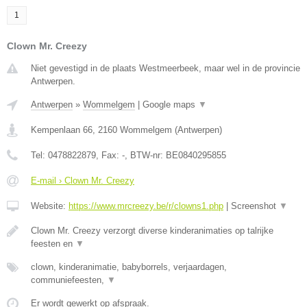
1
Clown Mr. Creezy
Niet gevestigd in de plaats Westmeerbeek, maar wel in de provincie
Antwerpen.
Antwerpen
»
Wommelgem
|
Google maps
▼
Kempenlaan 66
,
2160
Wommelgem
(
Antwerpen
)
Tel:
0478822879
, Fax:
-
, BTW-nr:
BE0840295855
E-mail › Clown Mr. Creezy
Website:
https://www.mrcreezy.be/r/clowns1.php
|
Screenshot
▼
Clown Mr. Creezy verzorgt diverse kinderanimaties op talrijke
feesten en
▼
clown, kinderanimatie, babyborrels, verjaardagen,
communiefeesten,
▼
Er wordt gewerkt op afspraak.