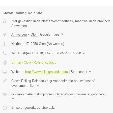
Clown Rolling Rolando
Niet gevestigd in de plaats Westmeerbeek, maar wel in de provincie
Antwerpen.
Antwerpen
»
Olen
|
Google maps
▼
Heirbaan 17
,
2250
Olen
(
Antwerpen
)
Tel:
+32(0)498619518
, Fax:
-
, BTW-nr:
0677998128
E-mail › Clown Rolling Rolando
Website:
http://www.rollingrolando.com
|
Screenshot
▼
Clown Rolling Rolando zorgt voor animatie op uw feest of
evenement! Een
▼
kinderanimatie, ballonplooien, glittertattoos, clownerie, goochelen,
▼
Er wordt gewerkt op afspraak.