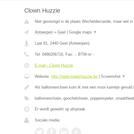
Clown Huzzie
Niet gevestigd in de plaats Wechelderzande, maar wel in
Antwerpen
»
Geel
|
Google maps
▼
Laar 81
,
2440
Geel
(
Antwerpen
)
Tel:
0486206716
, Fax:
-
, BTW-nr:
-
E-mail › Clown Huzzie
Website:
http://www.magichuzzie.be
|
Screenshot
▼
Als ballonnenclown kom ik met een mooi karretje gevuld
ballonnenclown, goochelshows, poppenspeler, straattheat
Er wordt gewerkt op afspraak.
Sociale media: