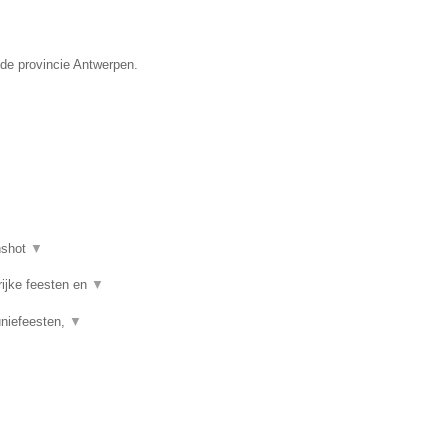
 de provincie Antwerpen.
nshot
▼
rijke feesten en
▼
uniefeesten,
▼