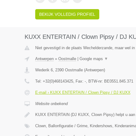
BEKIJK VOLLEDIG PROFIEL
KUXX ENTERTAIN / Clown Pipsy / DJ K
Niet gevestigd in de plaats Wechelderzande, maar wel in
Antwerpen
»
Oostmalle
|
Google maps
▼
Wederik 6
,
2390
Oostmalle
(
Antwerpen
)
Tel:
+32(0)468143425
, Fax:
-
, BTW-nr:
BE0551.845.371
E-mail › KUXX ENTERTAIN / Clown Pipsy / DJ KUXX
Website onbekend
KUXX ENTERTAIN (DJ KUXX, Clown Pipsy) helpt u aan 
Clown, Ballonfiguratie / Grime, Kindershows, Kinderanima