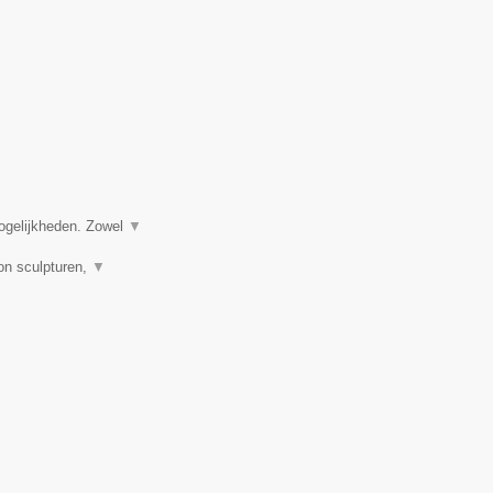
ogelijkheden. Zowel
▼
on sculpturen,
▼