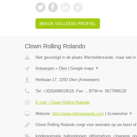
BEKIJK VOLLEDIG PROFIEL
Clown Rolling Rolando
Niet gevestigd in de plaats Wechelderzande, maar wel in
Antwerpen
»
Olen
|
Google maps
▼
Heirbaan 17
,
2250
Olen
(
Antwerpen
)
Tel:
+32(0)498619518
, Fax:
-
, BTW-nr:
0677998128
E-mail › Clown Rolling Rolando
Website:
http://www.rollingrolando.com
|
Screenshot
▼
Clown Rolling Rolando zorgt voor animatie op uw feest 
kinderanimatie, ballonplooien, glittertattoos, clownerie, 