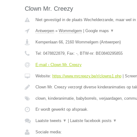
Clown Mr. Creezy
Niet gevestigd in de plaats Wechelderzande, maar wel in
Antwerpen
»
Wommelgem
|
Google maps
▼
Kempenlaan 66
,
2160
Wommelgem
(
Antwerpen
)
Tel:
0478822879
, Fax:
-
, BTW-nr:
BE0840295855
E-mail › Clown Mr. Creezy
Website:
https://www.mrcreezy.be/r/clowns1.php
|
Scree
Clown Mr. Creezy verzorgt diverse kinderanimaties op tal
clown, kinderanimatie, babyborrels, verjaardagen, comm
Er wordt gewerkt op afspraak.
Laatste tweets
▼
|
Laatste facebook posts
▼
Sociale media: