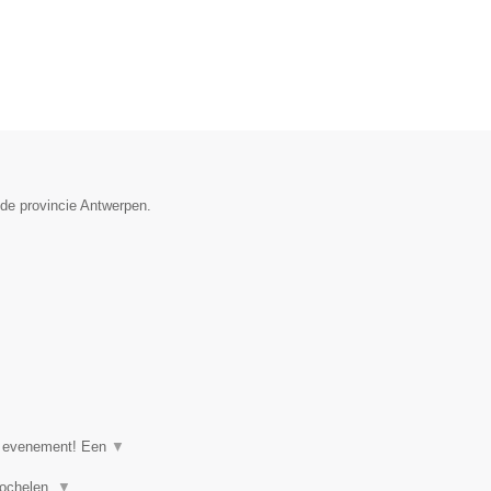
 de provincie Antwerpen.
of evenement! Een
▼
goochelen,
▼