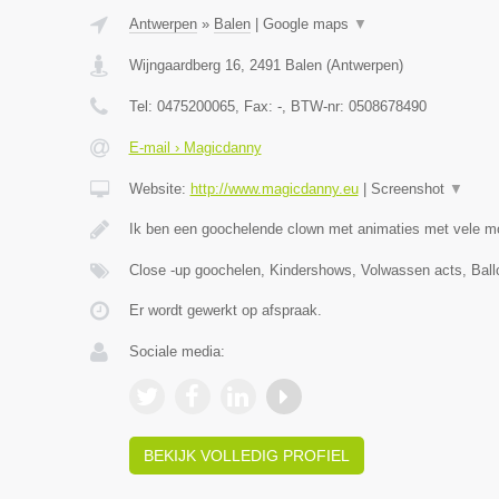
Antwerpen
»
Balen
|
Google maps
▼
Wijngaardberg 16
,
2491
Balen
(
Antwerpen
)
Tel:
0475200065
, Fax:
-
, BTW-nr:
0508678490
E-mail › Magicdanny
Website:
http://www.magicdanny.eu
|
Screenshot
▼
Ik ben een goochelende clown met animaties met vele m
Close -up goochelen, Kindershows, Volwassen acts, Ball
Er wordt gewerkt op afspraak.
Sociale media:
BEKIJK VOLLEDIG PROFIEL