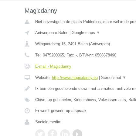
Magicdanny
Niet gevestigd in de plaats Pulderbos, maar wel in de pr
Antwerpen
»
Balen
|
Google maps
▼
Wijngaardberg 16
,
2491
Balen
(
Antwerpen
)
Tel:
0475200065
, Fax:
-
, BTW-nr:
0508678490
E-mail › Magicdanny
Website:
http://www.magicdanny.eu
|
Screenshot
▼
Ik ben een goochelende clown met animaties met vele m
Close -up goochelen, Kindershows, Volwassen acts, Ball
Er wordt gewerkt op afspraak.
Sociale media: