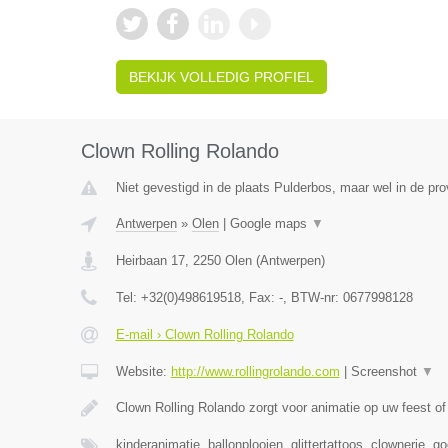
BEKIJK VOLLEDIG PROFIEL
Clown Rolling Rolando
Niet gevestigd in de plaats Pulderbos, maar wel in de pr
Antwerpen
»
Olen
|
Google maps
▼
Heirbaan 17
,
2250
Olen
(
Antwerpen
)
Tel:
+32(0)498619518
, Fax:
-
, BTW-nr:
0677998128
E-mail › Clown Rolling Rolando
Website:
http://www.rollingrolando.com
|
Screenshot
▼
Clown Rolling Rolando zorgt voor animatie op uw feest 
kinderanimatie, ballonplooien, glittertattoos, clownerie, 