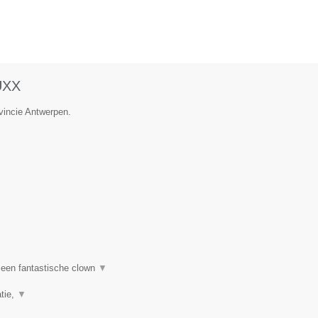
UXX
ovincie Antwerpen.
een fantastische clown
▼
tie,
▼