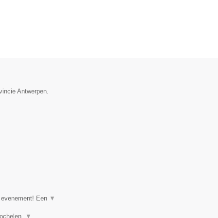
ovincie Antwerpen.
of evenement! Een
▼
goochelen,
▼