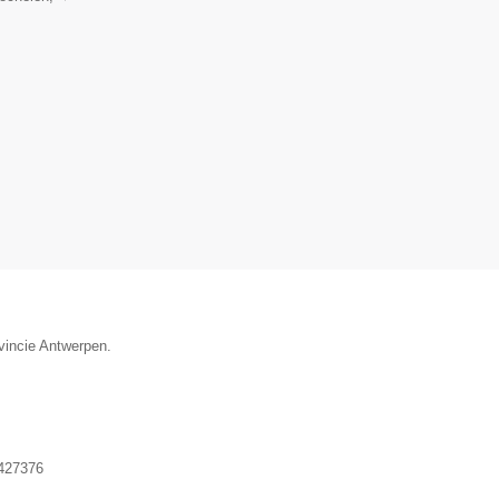
ovincie Antwerpen.
427376