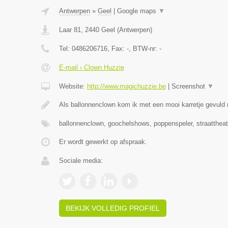
Antwerpen
»
Geel
|
Google maps
▼
Laar 81
,
2440
Geel
(
Antwerpen
)
Tel:
0486206716
, Fax:
-
, BTW-nr:
-
E-mail › Clown Huzzie
Website:
http://www.magichuzzie.be
|
Screenshot
▼
Als ballonnenclown kom ik met een mooi karretje gevuld
ballonnenclown, goochelshows, poppenspeler, straattheat
Er wordt gewerkt op afspraak.
Sociale media:
BEKIJK VOLLEDIG PROFIEL