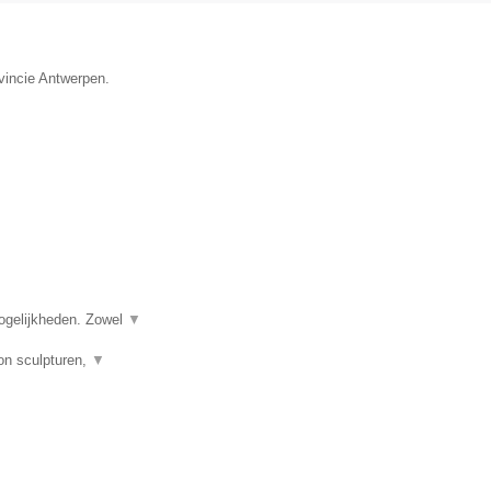
ovincie Antwerpen.
ogelijkheden. Zowel
▼
on sculpturen,
▼