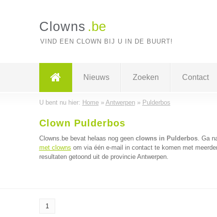
Clowns
.be
VIND EEN CLOWN BIJ U IN DE BUURT!
Nieuws
Zoeken
Contact
U bent nu hier:
Home
»
Antwerpen
»
Pulderbos
Clown Pulderbos
Clowns.be bevat helaas nog geen
clowns in Pulderbos
. Ga n
met clowns
om via één e-mail in contact te komen met meerder
resultaten getoond uit de provincie Antwerpen.
1