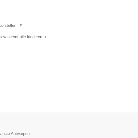
oorstellen.
▼
ow neemt alle kinderen
▼
ovincie Antwerpen.