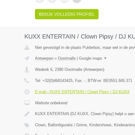
BEKIJK VOLLEDIG PROFIEL
KUXX ENTERTAIN / Clown Pipsy / DJ K
Niet gevestigd in de plaats Pulderbos, maar wel in de pr
Antwerpen
»
Oostmalle
|
Google maps
▼
Wederik 6
,
2390
Oostmalle
(
Antwerpen
)
Tel:
+32(0)468143425
, Fax:
-
, BTW-nr:
BE0551.845.371
E-mail › KUXX ENTERTAIN / Clown Pipsy / DJ KUXX
Website onbekend
KUXX ENTERTAIN (DJ KUXX, Clown Pipsy) helpt u aan 
Clown, Ballonfiguratie / Grime, Kindershows, Kinderanima