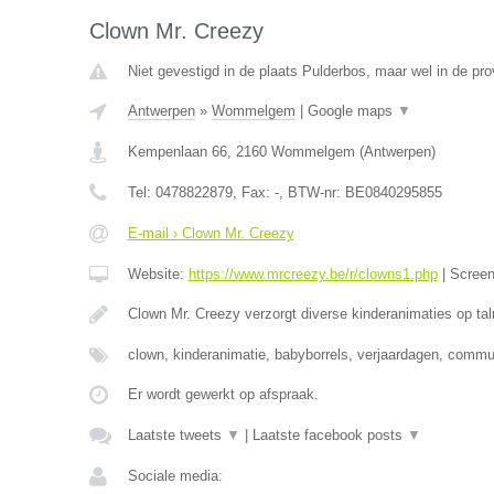
Clown Mr. Creezy
Niet gevestigd in de plaats Pulderbos, maar wel in de pr
Antwerpen
»
Wommelgem
|
Google maps
▼
Kempenlaan 66
,
2160
Wommelgem
(
Antwerpen
)
Tel:
0478822879
, Fax:
-
, BTW-nr:
BE0840295855
E-mail › Clown Mr. Creezy
Website:
https://www.mrcreezy.be/r/clowns1.php
|
Scree
Clown Mr. Creezy verzorgt diverse kinderanimaties op tal
clown, kinderanimatie, babyborrels, verjaardagen, comm
Er wordt gewerkt op afspraak.
Laatste tweets
▼
|
Laatste facebook posts
▼
Sociale media: