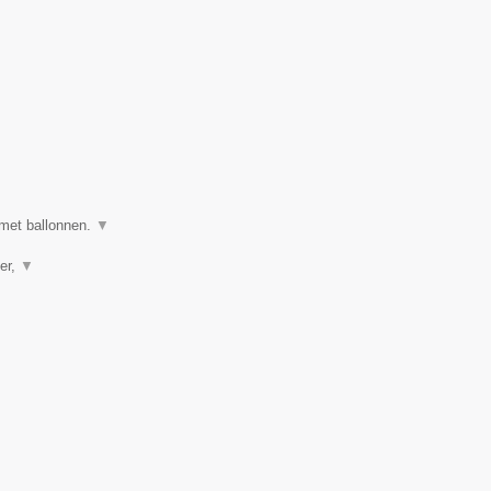
 met ballonnen.
▼
er,
▼