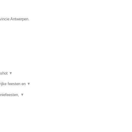
ovincie Antwerpen.
nshot
▼
rijke feesten en
▼
uniefeesten,
▼