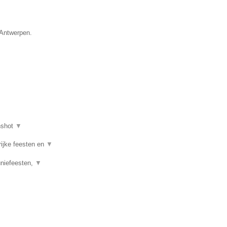
 Antwerpen.
nshot
▼
rijke feesten en
▼
uniefeesten,
▼