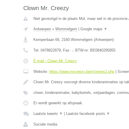
Clown Mr. Creezy
Niet gevestigd in de plaats Mol, maar wel in de provincie
Antwerpen
»
Wommelgem
|
Google maps
▼
Kempenlaan 66
,
2160
Wommelgem
(
Antwerpen
)
Tel:
0478822879
, Fax:
-
, BTW-nr:
BE0840295855
E-mail › Clown Mr. Creezy
Website:
https://www.mrcreezy.be/r/clowns1.php
|
Scree
Clown Mr. Creezy verzorgt diverse kinderanimaties op tal
clown, kinderanimatie, babyborrels, verjaardagen, comm
Er wordt gewerkt op afspraak.
Laatste tweets
▼
|
Laatste facebook posts
▼
Sociale media: