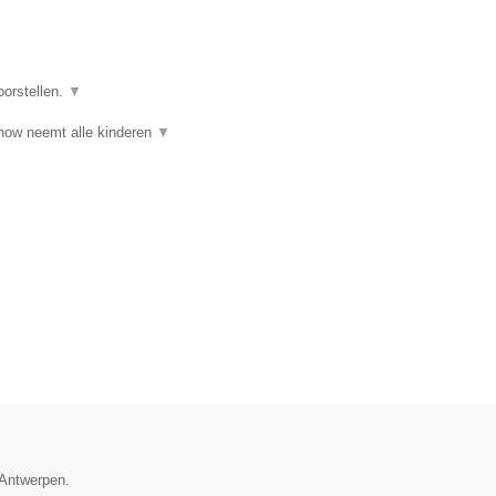
oorstellen.
▼
ow neemt alle kinderen
▼
 Antwerpen.