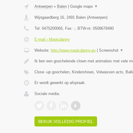
Antwerpen
»
Balen
|
Google maps
▼
Wijngaardberg 16
,
2491
Balen
(
Antwerpen
)
Tel:
0475200065
, Fax:
-
, BTW-nr:
0508678490
E-mail › Magicdanny
Website:
http://www.magicdanny.eu
|
Screenshot
▼
Ik ben een goochelende clown met animaties met vele m
Close -up goochelen, Kindershows, Volwassen acts, Ball
Er wordt gewerkt op afspraak.
Sociale media:
BEKIJK VOLLEDIG PROFIEL