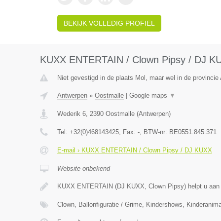
BEKIJK VOLLEDIG PROFIEL
KUXX ENTERTAIN / Clown Pipsy / DJ K
Niet gevestigd in de plaats Mol, maar wel in de provincie
Antwerpen
»
Oostmalle
|
Google maps
▼
Wederik 6
,
2390
Oostmalle
(
Antwerpen
)
Tel:
+32(0)468143425
, Fax:
-
, BTW-nr:
BE0551.845.371
E-mail › KUXX ENTERTAIN / Clown Pipsy / DJ KUXX
Website onbekend
KUXX ENTERTAIN (DJ KUXX, Clown Pipsy) helpt u aan 
Clown, Ballonfiguratie / Grime, Kindershows, Kinderanima