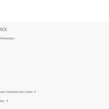
UXX
 Antwerpen.
een fantastische clown
▼
tie,
▼