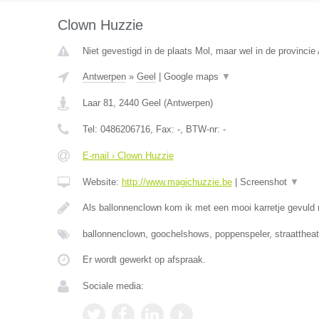
Clown Huzzie
Niet gevestigd in de plaats Mol, maar wel in de provincie
Antwerpen
»
Geel
|
Google maps
▼
Laar 81
,
2440
Geel
(
Antwerpen
)
Tel:
0486206716
, Fax:
-
, BTW-nr:
-
E-mail › Clown Huzzie
Website:
http://www.magichuzzie.be
|
Screenshot
▼
Als ballonnenclown kom ik met een mooi karretje gevuld
ballonnenclown, goochelshows, poppenspeler, straattheat
Er wordt gewerkt op afspraak.
Sociale media: