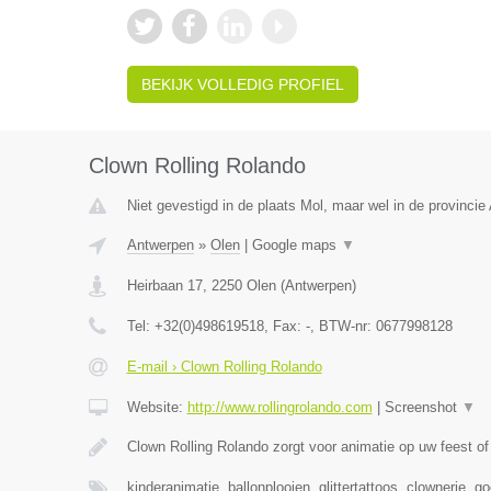
BEKIJK VOLLEDIG PROFIEL
Clown Rolling Rolando
Niet gevestigd in de plaats Mol, maar wel in de provincie
Antwerpen
»
Olen
|
Google maps
▼
Heirbaan 17
,
2250
Olen
(
Antwerpen
)
Tel:
+32(0)498619518
, Fax:
-
, BTW-nr:
0677998128
E-mail › Clown Rolling Rolando
Website:
http://www.rollingrolando.com
|
Screenshot
▼
Clown Rolling Rolando zorgt voor animatie op uw feest 
kinderanimatie, ballonplooien, glittertattoos, clownerie, 