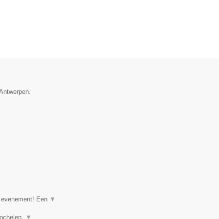
 Antwerpen.
of evenement! Een
▼
goochelen,
▼