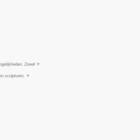
ogelijkheden. Zowel
▼
on sculpturen,
▼