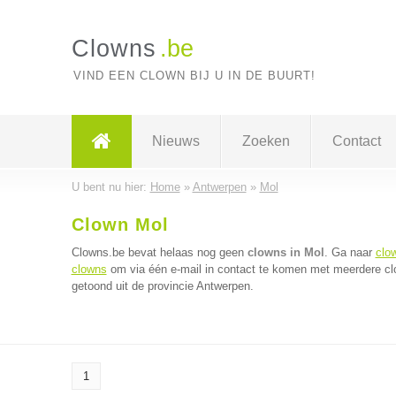
Clowns
.be
VIND EEN CLOWN BIJ U IN DE BUURT!
Nieuws
Zoeken
Contact
U bent nu hier:
Home
»
Antwerpen
»
Mol
Clown Mol
Clowns.be bevat helaas nog geen
clowns in Mol
. Ga naar
clo
clowns
om via één e-mail in contact te komen met meerdere clo
getoond uit de provincie Antwerpen.
1