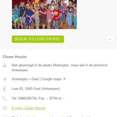
BEKIJK VOLLEDIG PROFIEL
Clown Huzzie
Niet gevestigd in de plaats Merksplas, maar wel in de provincie
Antwerpen.
Antwerpen
»
Geel
|
Google maps
▼
Laar 81
,
2440
Geel
(
Antwerpen
)
Tel:
0486206716
, Fax:
-
, BTW-nr:
-
E-mail › Clown Huzzie