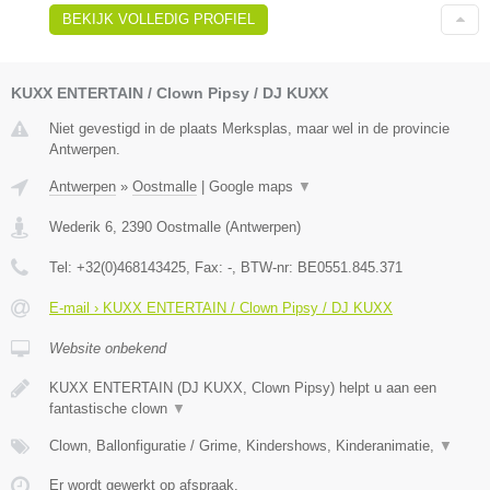
BEKIJK VOLLEDIG PROFIEL
KUXX ENTERTAIN / Clown Pipsy / DJ KUXX
Niet gevestigd in de plaats Merksplas, maar wel in de provincie
Antwerpen.
Antwerpen
»
Oostmalle
|
Google maps
▼
Wederik 6
,
2390
Oostmalle
(
Antwerpen
)
Tel:
+32(0)468143425
, Fax:
-
, BTW-nr:
BE0551.845.371
E-mail › KUXX ENTERTAIN / Clown Pipsy / DJ KUXX
Website onbekend
KUXX ENTERTAIN (DJ KUXX, Clown Pipsy) helpt u aan een
fantastische clown
▼
Clown, Ballonfiguratie / Grime, Kindershows, Kinderanimatie,
▼
Er wordt gewerkt op afspraak.