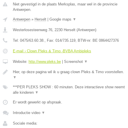
Niet gevestigd in de plaats Merksplas, maar wel in de provincie
Antwerpen.
Antwerpen
»
Herselt
|
Google maps
▼
Westerlosesteenweg 76
,
2230
Herselt
(
Antwerpen
)
Tel:
0475/63.60.38.
, Fax:
014/735.119
, BTW-nr:
BE 0864427376
E-mail › Clown Pleks & Timo -BVBA Ambipleks
Website:
http://www.pleks.be
|
Screenshot
▼
Hier, op deze pagina wil ik u graag clown Pleks & Timo voorstellen.
▼
***PER PLEKS SHOW : 60 minuten. Deze interactieve show neemt
alle kinderen
▼
Er wordt gewerkt op afspraak.
Introductie video
▼
Sociale media: