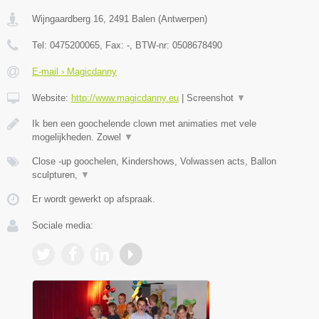
Wijngaardberg 16
,
2491
Balen
(
Antwerpen
)
Tel:
0475200065
, Fax:
-
, BTW-nr:
0508678490
E-mail › Magicdanny
Website:
http://www.magicdanny.eu
|
Screenshot
▼
Ik ben een goochelende clown met animaties met vele
mogelijkheden. Zowel
▼
Close -up goochelen, Kindershows, Volwassen acts, Ballon
sculpturen,
▼
Er wordt gewerkt op afspraak.
Sociale media: