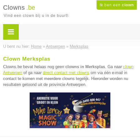
Ik ben een
clown
Clowns
.be
Vind een clown bij u in de buurt!
U bent nu hier:
Home
»
Antwerpen
»
Merksplas
Clown Merksplas
Clowns.be bevat helaas nog geen
clowns in Merksplas
. Ga naar
clown
Antwerpen
of ga naar
direct contact met clowns
om via één e-mail in
contact te komen met meerdere clowns tegelijk. Hieronder worden nu
resultaten getoond uit de provincie Antwerpen.