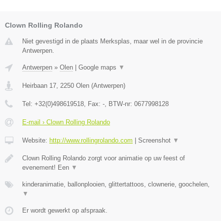
Clown Rolling Rolando
Niet gevestigd in de plaats Merksplas, maar wel in de provincie
Antwerpen.
Antwerpen
»
Olen
|
Google maps
▼
Heirbaan 17
,
2250
Olen
(
Antwerpen
)
Tel:
+32(0)498619518
, Fax:
-
, BTW-nr:
0677998128
E-mail › Clown Rolling Rolando
Website:
http://www.rollingrolando.com
|
Screenshot
▼
Clown Rolling Rolando zorgt voor animatie op uw feest of
evenement! Een
▼
kinderanimatie, ballonplooien, glittertattoos, clownerie, goochelen,
▼
Er wordt gewerkt op afspraak.