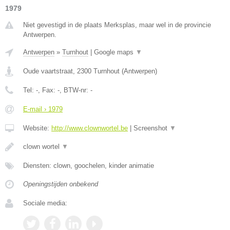
1979
Niet gevestigd in de plaats Merksplas, maar wel in de provincie
Antwerpen.
Antwerpen
»
Turnhout
|
Google maps
▼
Oude vaartstraat
,
2300
Turnhout
(
Antwerpen
)
Tel:
-
, Fax:
-
, BTW-nr:
-
E-mail › 1979
Website:
http://www.clownwortel.be
|
Screenshot
▼
clown wortel
▼
Diensten: clown, goochelen, kinder animatie
Openingstijden onbekend
Sociale media: