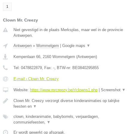
1
Clown Mr. Creezy
Niet gevestigd in de plaats Merksplas, maar wel in de provincie
Antwerpen.
Antwerpen
»
Wommelgem
|
Google maps
▼
Kempenlaan 66
,
2160
Wommelgem
(
Antwerpen
)
Tel:
0478822879
, Fax:
-
, BTW-nr:
BE0840295855
E-mail › Clown Mr. Creezy
Website:
https://www.mrcreezy.be/r/clowns1.php
|
Screenshot
▼
Clown Mr. Creezy verzorgt diverse kinderanimaties op talrijke
feesten en
▼
clown, kinderanimatie, babyborrels, verjaardagen,
communiefeesten,
▼
Er wordt gewerkt op afspraak.