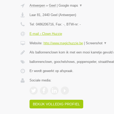
Antwerpen
»
Geel
|
Google maps
▼
Laar 81
,
2440
Geel
(
Antwerpen
)
Tel:
0486206716
, Fax:
-
, BTW-nr:
-
E-mail › Clown Huzzie
Website:
http://www.magichuzzie.be
|
Screenshot
▼
Als ballonnenclown kom ik met een mooi karretje gevuld
ballonnenclown, goochelshows, poppenspeler, straattheat
Er wordt gewerkt op afspraak.
Sociale media:
BEKIJK VOLLEDIG PROFIEL