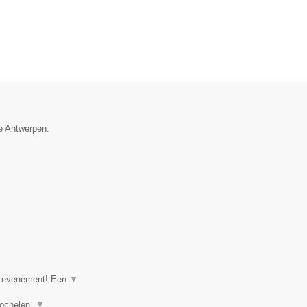
ie Antwerpen.
of evenement! Een
▼
goochelen,
▼