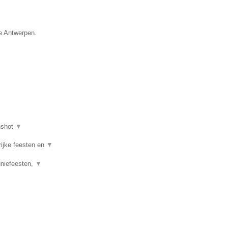
ie Antwerpen.
nshot
▼
rijke feesten en
▼
uniefeesten,
▼