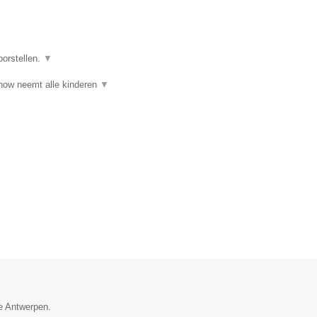
oorstellen.
▼
ow neemt alle kinderen
▼
ie Antwerpen.