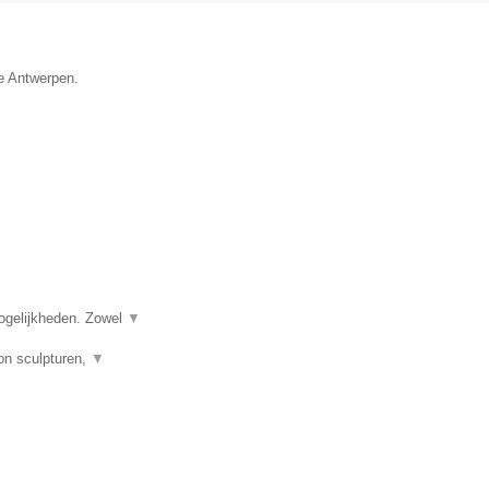
ie Antwerpen.
ogelijkheden. Zowel
▼
on sculpturen,
▼