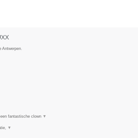
UXX
ie Antwerpen.
een fantastische clown
▼
tie,
▼