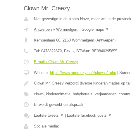
Clown Mr. Creezy
Niet gevestigd in de plaats Hove, maar wel in de provinc
Antwerpen
»
Wommelgem
|
Google maps
▼
Kempenlaan 66
,
2160
Wommelgem
(
Antwerpen
)
Tel:
0478822879
, Fax:
-
, BTW-nr:
BE0840295855
E-mail › Clown Mr. Creezy
Website:
https://www.mrcreezy.be/r/clowns1.php
|
Scree
Clown Mr. Creezy verzorgt diverse kinderanimaties op tal
clown, kinderanimatie, babyborrels, verjaardagen, comm
Er wordt gewerkt op afspraak.
Laatste tweets
▼
|
Laatste facebook posts
▼
Sociale media: