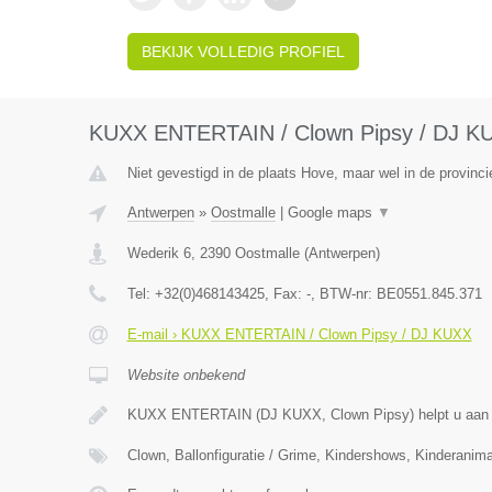
BEKIJK VOLLEDIG PROFIEL
KUXX ENTERTAIN / Clown Pipsy / DJ K
Niet gevestigd in de plaats Hove, maar wel in de provinc
Antwerpen
»
Oostmalle
|
Google maps
▼
Wederik 6
,
2390
Oostmalle
(
Antwerpen
)
Tel:
+32(0)468143425
, Fax:
-
, BTW-nr:
BE0551.845.371
E-mail › KUXX ENTERTAIN / Clown Pipsy / DJ KUXX
Website onbekend
KUXX ENTERTAIN (DJ KUXX, Clown Pipsy) helpt u aan 
Clown, Ballonfiguratie / Grime, Kindershows, Kinderanima