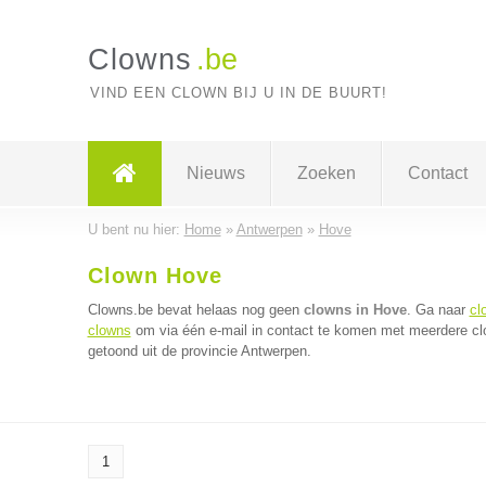
Clowns
.be
VIND EEN CLOWN BIJ U IN DE BUURT!
Nieuws
Zoeken
Contact
U bent nu hier:
Home
»
Antwerpen
»
Hove
Clown Hove
Clowns.be bevat helaas nog geen
clowns in Hove
. Ga naar
cl
clowns
om via één e-mail in contact te komen met meerdere clo
getoond uit de provincie Antwerpen.
1