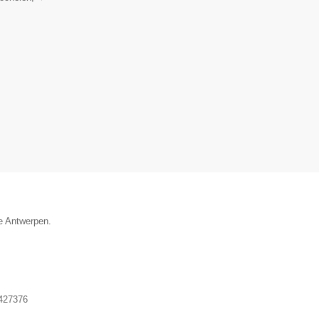
ie Antwerpen.
427376