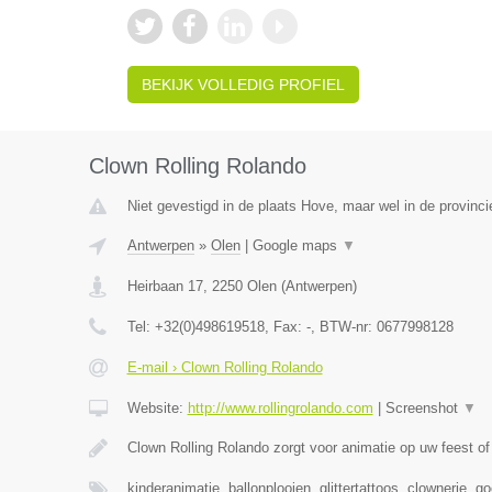
BEKIJK VOLLEDIG PROFIEL
Clown Rolling Rolando
Niet gevestigd in de plaats Hove, maar wel in de provinc
Antwerpen
»
Olen
|
Google maps
▼
Heirbaan 17
,
2250
Olen
(
Antwerpen
)
Tel:
+32(0)498619518
, Fax:
-
, BTW-nr:
0677998128
E-mail › Clown Rolling Rolando
Website:
http://www.rollingrolando.com
|
Screenshot
▼
Clown Rolling Rolando zorgt voor animatie op uw feest 
kinderanimatie, ballonplooien, glittertattoos, clownerie, 