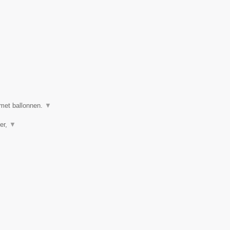
 met ballonnen.
▼
er,
▼