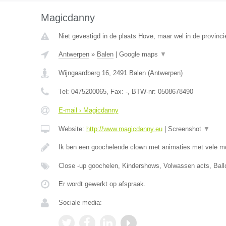
Magicdanny
Niet gevestigd in de plaats Hove, maar wel in de provinc
Antwerpen
»
Balen
|
Google maps
▼
Wijngaardberg 16
,
2491
Balen
(
Antwerpen
)
Tel:
0475200065
, Fax:
-
, BTW-nr:
0508678490
E-mail › Magicdanny
Website:
http://www.magicdanny.eu
|
Screenshot
▼
Ik ben een goochelende clown met animaties met vele m
Close -up goochelen, Kindershows, Volwassen acts, Ball
Er wordt gewerkt op afspraak.
Sociale media: