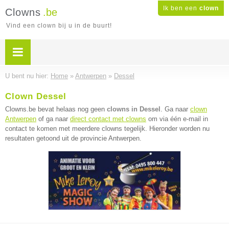
Ik ben een
clown
Clowns
.be
Vind een clown bij u in de buurt!
U bent nu hier:
Home
»
Antwerpen
»
Dessel
Clown Dessel
Clowns.be bevat helaas nog geen
clowns in Dessel
. Ga naar
clown
Antwerpen
of ga naar
direct contact met clowns
om via één e-mail in
contact te komen met meerdere clowns tegelijk. Hieronder worden nu
resultaten getoond uit de provincie Antwerpen.