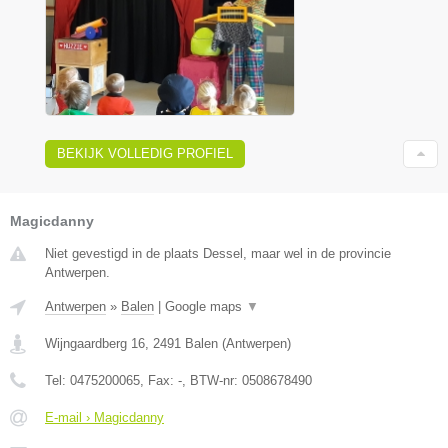
BEKIJK VOLLEDIG PROFIEL
Magicdanny
Niet gevestigd in de plaats Dessel, maar wel in de provincie
Antwerpen.
Antwerpen
»
Balen
|
Google maps
▼
Wijngaardberg 16
,
2491
Balen
(
Antwerpen
)
Tel:
0475200065
, Fax:
-
, BTW-nr:
0508678490
E-mail › Magicdanny