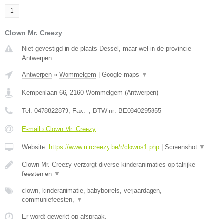
1
Clown Mr. Creezy
Niet gevestigd in de plaats Dessel, maar wel in de provincie
Antwerpen.
Antwerpen
»
Wommelgem
|
Google maps
▼
Kempenlaan 66
,
2160
Wommelgem
(
Antwerpen
)
Tel:
0478822879
, Fax:
-
, BTW-nr:
BE0840295855
E-mail › Clown Mr. Creezy
Website:
https://www.mrcreezy.be/r/clowns1.php
|
Screenshot
▼
Clown Mr. Creezy verzorgt diverse kinderanimaties op talrijke
feesten en
▼
clown, kinderanimatie, babyborrels, verjaardagen,
communiefeesten,
▼
Er wordt gewerkt op afspraak.