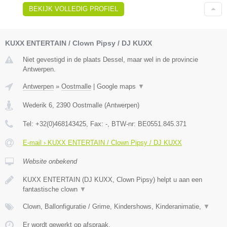
BEKIJK VOLLEDIG PROFIEL
KUXX ENTERTAIN / Clown Pipsy / DJ KUXX
Niet gevestigd in de plaats Dessel, maar wel in de provincie
Antwerpen.
Antwerpen
»
Oostmalle
|
Google maps
▼
Wederik 6
,
2390
Oostmalle
(
Antwerpen
)
Tel:
+32(0)468143425
, Fax:
-
, BTW-nr:
BE0551.845.371
E-mail › KUXX ENTERTAIN / Clown Pipsy / DJ KUXX
Website onbekend
KUXX ENTERTAIN (DJ KUXX, Clown Pipsy) helpt u aan een
fantastische clown
▼
Clown, Ballonfiguratie / Grime, Kindershows, Kinderanimatie,
▼
Er wordt gewerkt op afspraak.