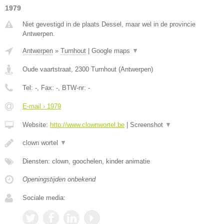
1979
Niet gevestigd in de plaats Dessel, maar wel in de provincie
Antwerpen.
Antwerpen
»
Turnhout
|
Google maps
▼
Oude vaartstraat
,
2300
Turnhout
(
Antwerpen
)
Tel:
-
, Fax:
-
, BTW-nr:
-
E-mail › 1979
Website:
http://www.clownwortel.be
|
Screenshot
▼
clown wortel
▼
Diensten: clown, goochelen, kinder animatie
Openingstijden onbekend
Sociale media: