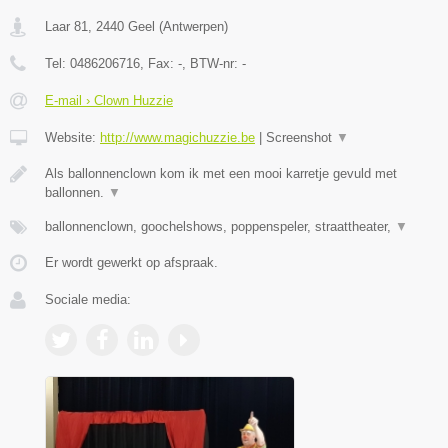
Laar 81
,
2440
Geel
(
Antwerpen
)
Tel:
0486206716
, Fax:
-
, BTW-nr:
-
E-mail › Clown Huzzie
Website:
http://www.magichuzzie.be
|
Screenshot
▼
Als ballonnenclown kom ik met een mooi karretje gevuld met
ballonnen.
▼
ballonnenclown, goochelshows, poppenspeler, straattheater,
▼
Er wordt gewerkt op afspraak.
Sociale media: