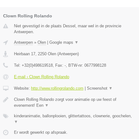
Clown Rolling Rolando
Niet gevestigd in de plaats Dessel, maar wel in de provincie
Antwerpen.
Antwerpen
»
Olen
|
Google maps
▼
Heirbaan 17
,
2250
Olen
(
Antwerpen
)
Tel:
+32(0)498619518
, Fax:
-
, BTW-nr:
0677998128
E-mail › Clown Rolling Rolando
Website:
http://www.rollingrolando.com
|
Screenshot
▼
Clown Rolling Rolando zorgt voor animatie op uw feest of
evenement! Een
▼
kinderanimatie, ballonplooien, glittertattoos, clownerie, goochelen,
▼
Er wordt gewerkt op afspraak.