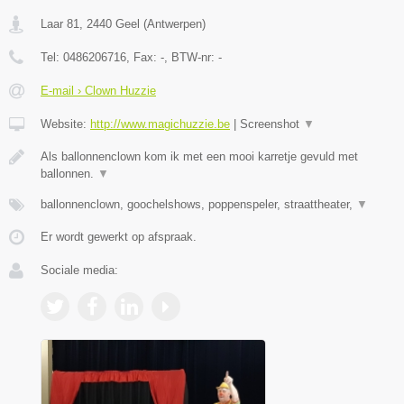
Laar 81
,
2440
Geel
(
Antwerpen
)
Tel:
0486206716
, Fax:
-
, BTW-nr:
-
E-mail › Clown Huzzie
Website:
http://www.magichuzzie.be
|
Screenshot
▼
Als ballonnenclown kom ik met een mooi karretje gevuld met
ballonnen.
▼
ballonnenclown, goochelshows, poppenspeler, straattheater,
▼
Er wordt gewerkt op afspraak.
Sociale media: