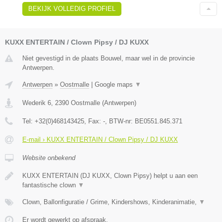
BEKIJK VOLLEDIG PROFIEL
KUXX ENTERTAIN / Clown Pipsy / DJ KUXX
Niet gevestigd in de plaats Bouwel, maar wel in de provincie
Antwerpen.
Antwerpen
»
Oostmalle
|
Google maps
▼
Wederik 6
,
2390
Oostmalle
(
Antwerpen
)
Tel:
+32(0)468143425
, Fax:
-
, BTW-nr:
BE0551.845.371
E-mail › KUXX ENTERTAIN / Clown Pipsy / DJ KUXX
Website onbekend
KUXX ENTERTAIN (DJ KUXX, Clown Pipsy) helpt u aan een
fantastische clown
▼
Clown, Ballonfiguratie / Grime, Kindershows, Kinderanimatie,
▼
Er wordt gewerkt op afspraak.