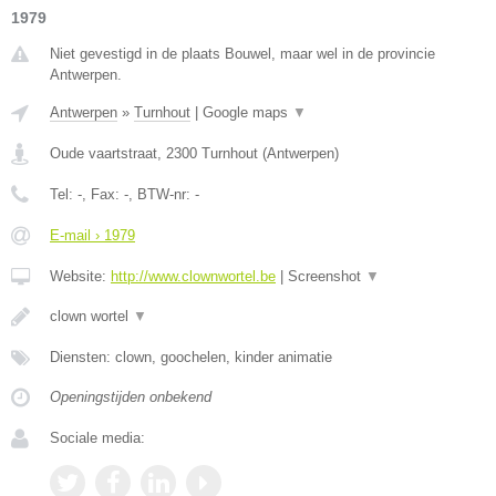
1979
Niet gevestigd in de plaats Bouwel, maar wel in de provincie
Antwerpen.
Antwerpen
»
Turnhout
|
Google maps
▼
Oude vaartstraat
,
2300
Turnhout
(
Antwerpen
)
Tel:
-
, Fax:
-
, BTW-nr:
-
E-mail › 1979
Website:
http://www.clownwortel.be
|
Screenshot
▼
clown wortel
▼
Diensten: clown, goochelen, kinder animatie
Openingstijden onbekend
Sociale media: