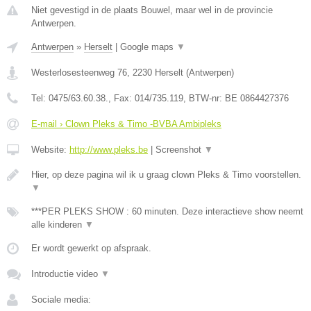
Niet gevestigd in de plaats Bouwel, maar wel in de provincie
Antwerpen.
Antwerpen
»
Herselt
|
Google maps
▼
Westerlosesteenweg 76
,
2230
Herselt
(
Antwerpen
)
Tel:
0475/63.60.38.
, Fax:
014/735.119
, BTW-nr:
BE 0864427376
E-mail › Clown Pleks & Timo -BVBA Ambipleks
Website:
http://www.pleks.be
|
Screenshot
▼
Hier, op deze pagina wil ik u graag clown Pleks & Timo voorstellen.
▼
***PER PLEKS SHOW : 60 minuten. Deze interactieve show neemt
alle kinderen
▼
Er wordt gewerkt op afspraak.
Introductie video
▼
Sociale media: