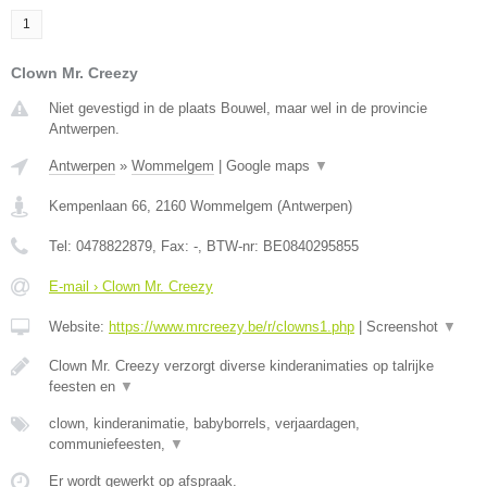
1
Clown Mr. Creezy
Niet gevestigd in de plaats Bouwel, maar wel in de provincie
Antwerpen.
Antwerpen
»
Wommelgem
|
Google maps
▼
Kempenlaan 66
,
2160
Wommelgem
(
Antwerpen
)
Tel:
0478822879
, Fax:
-
, BTW-nr:
BE0840295855
E-mail › Clown Mr. Creezy
Website:
https://www.mrcreezy.be/r/clowns1.php
|
Screenshot
▼
Clown Mr. Creezy verzorgt diverse kinderanimaties op talrijke
feesten en
▼
clown, kinderanimatie, babyborrels, verjaardagen,
communiefeesten,
▼
Er wordt gewerkt op afspraak.