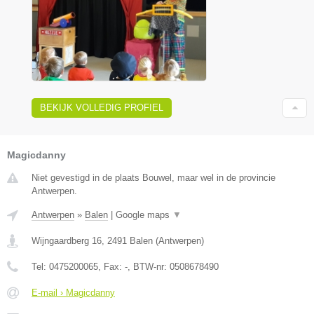
BEKIJK VOLLEDIG PROFIEL
Magicdanny
Niet gevestigd in de plaats Bouwel, maar wel in de provincie
Antwerpen.
Antwerpen
»
Balen
|
Google maps
▼
Wijngaardberg 16
,
2491
Balen
(
Antwerpen
)
Tel:
0475200065
, Fax:
-
, BTW-nr:
0508678490
E-mail › Magicdanny