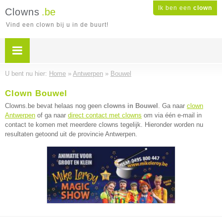
Ik ben een
clown
Clowns
.be
Vind een clown bij u in de buurt!
U bent nu hier:
Home
»
Antwerpen
»
Bouwel
Clown Bouwel
Clowns.be bevat helaas nog geen
clowns in Bouwel
. Ga naar
clown
Antwerpen
of ga naar
direct contact met clowns
om via één e-mail in
contact te komen met meerdere clowns tegelijk. Hieronder worden nu
resultaten getoond uit de provincie Antwerpen.