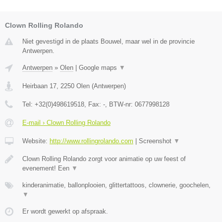
Clown Rolling Rolando
Niet gevestigd in de plaats Bouwel, maar wel in de provincie
Antwerpen.
Antwerpen
»
Olen
|
Google maps
▼
Heirbaan 17
,
2250
Olen
(
Antwerpen
)
Tel:
+32(0)498619518
, Fax:
-
, BTW-nr:
0677998128
E-mail › Clown Rolling Rolando
Website:
http://www.rollingrolando.com
|
Screenshot
▼
Clown Rolling Rolando zorgt voor animatie op uw feest of
evenement! Een
▼
kinderanimatie, ballonplooien, glittertattoos, clownerie, goochelen,
▼
Er wordt gewerkt op afspraak.