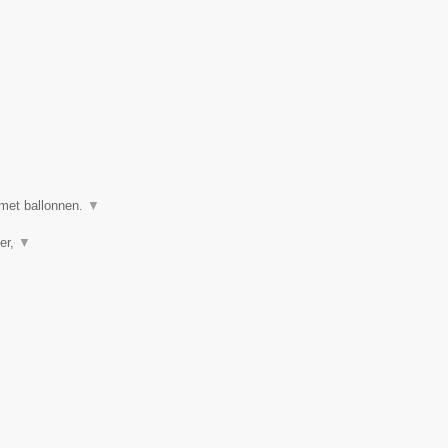
 met ballonnen.
▼
er,
▼