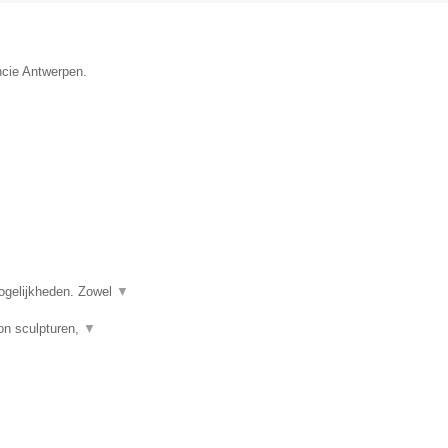
ncie Antwerpen.
ogelijkheden. Zowel
▼
on sculpturen,
▼