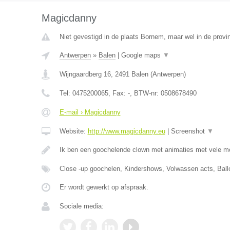
Magicdanny
Niet gevestigd in de plaats Bornem, maar wel in de provi
Antwerpen
»
Balen
|
Google maps
▼
Wijngaardberg 16
,
2491
Balen
(
Antwerpen
)
Tel:
0475200065
, Fax:
-
, BTW-nr:
0508678490
E-mail › Magicdanny
Website:
http://www.magicdanny.eu
|
Screenshot
▼
Ik ben een goochelende clown met animaties met vele m
Close -up goochelen, Kindershows, Volwassen acts, Ball
Er wordt gewerkt op afspraak.
Sociale media: