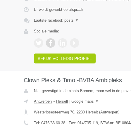
Er wordt gewerkt op afspraak.
Laatste facebook posts
▼
Sociale media:
BEKIJK VOLLEDIG PROFIEL
Clown Pleks & Timo -BVBA Ambipleks
Niet gevestigd in de plaats Bornem, maar wel in de provi
Antwerpen
»
Herselt
|
Google maps
▼
Westerlosesteenweg 76
,
2230
Herselt
(
Antwerpen
)
Tel:
0475/63.60.38.
, Fax:
014/735.119
, BTW-nr:
BE 0864