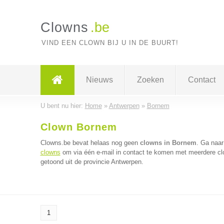
Clowns
.be
VIND EEN CLOWN BIJ U IN DE BUURT!
Nieuws
Zoeken
Contact
U bent nu hier:
Home
»
Antwerpen
»
Bornem
Clown Bornem
Clowns.be bevat helaas nog geen
clowns in Bornem
. Ga naa
clowns
om via één e-mail in contact te komen met meerdere clo
getoond uit de provincie Antwerpen.
1