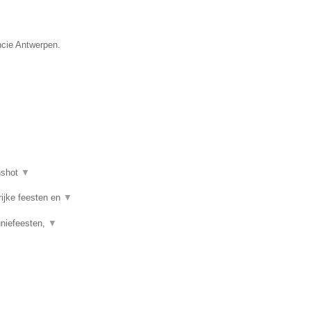
ncie Antwerpen.
nshot
▼
rijke feesten en
▼
uniefeesten,
▼