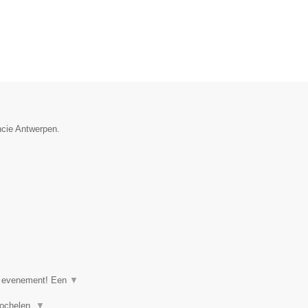
ncie Antwerpen.
of evenement! Een
▼
goochelen,
▼