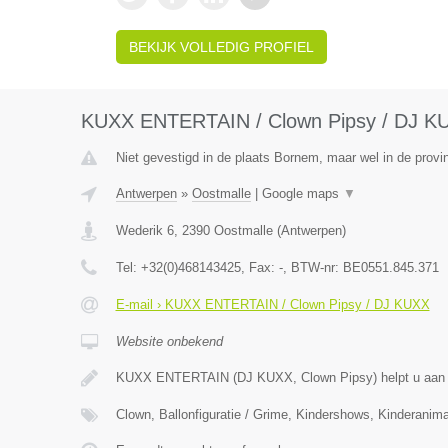
BEKIJK VOLLEDIG PROFIEL
KUXX ENTERTAIN / Clown Pipsy / DJ K
Niet gevestigd in de plaats Bornem, maar wel in de provi
Antwerpen
»
Oostmalle
|
Google maps
▼
Wederik 6
,
2390
Oostmalle
(
Antwerpen
)
Tel:
+32(0)468143425
, Fax:
-
, BTW-nr:
BE0551.845.371
E-mail › KUXX ENTERTAIN / Clown Pipsy / DJ KUXX
Website onbekend
KUXX ENTERTAIN (DJ KUXX, Clown Pipsy) helpt u aan 
Clown, Ballonfiguratie / Grime, Kindershows, Kinderanima