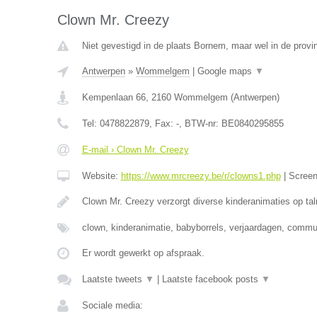
Clown Mr. Creezy
Niet gevestigd in de plaats Bornem, maar wel in de provi
Antwerpen
»
Wommelgem
|
Google maps
▼
Kempenlaan 66
,
2160
Wommelgem
(
Antwerpen
)
Tel:
0478822879
, Fax:
-
, BTW-nr:
BE0840295855
E-mail › Clown Mr. Creezy
Website:
https://www.mrcreezy.be/r/clowns1.php
|
Scree
Clown Mr. Creezy verzorgt diverse kinderanimaties op tal
clown, kinderanimatie, babyborrels, verjaardagen, comm
Er wordt gewerkt op afspraak.
Laatste tweets
▼
|
Laatste facebook posts
▼
Sociale media: