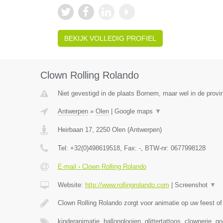
BEKIJK VOLLEDIG PROFIEL
Clown Rolling Rolando
Niet gevestigd in de plaats Bornem, maar wel in de provi
Antwerpen
»
Olen
|
Google maps
▼
Heirbaan 17
,
2250
Olen
(
Antwerpen
)
Tel:
+32(0)498619518
, Fax:
-
, BTW-nr:
0677998128
E-mail › Clown Rolling Rolando
Website:
http://www.rollingrolando.com
|
Screenshot
▼
Clown Rolling Rolando zorgt voor animatie op uw feest 
kinderanimatie, ballonplooien, glittertattoos, clownerie, 