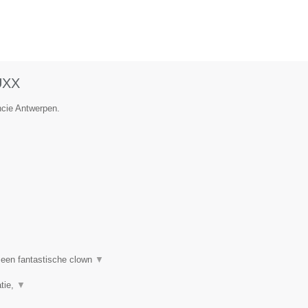
UXX
ncie Antwerpen.
een fantastische clown
▼
tie,
▼