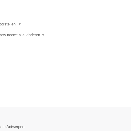
oorstellen.
▼
ow neemt alle kinderen
▼
ncie Antwerpen.