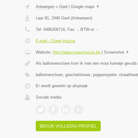
Antwerpen
»
Geel
|
Google maps
▼
Laar 81
,
2440
Geel
(
Antwerpen
)
Tel:
0486206716
, Fax:
-
, BTW-nr:
-
E-mail › Clown Huzzie
Website:
http://www.magichuzzie.be
|
Screenshot
▼
Als ballonnenclown kom ik met een mooi karretje gevuld
ballonnenclown, goochelshows, poppenspeler, straattheat
Er wordt gewerkt op afspraak.
Sociale media:
BEKIJK VOLLEDIG PROFIEL