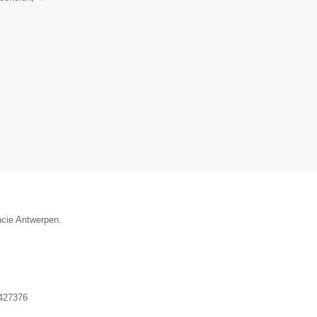
ncie Antwerpen.
427376