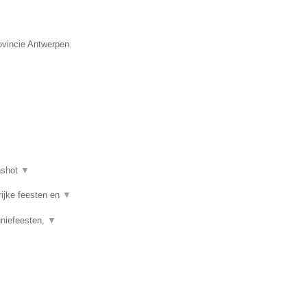
ovincie Antwerpen.
nshot
▼
rijke feesten en
▼
uniefeesten,
▼