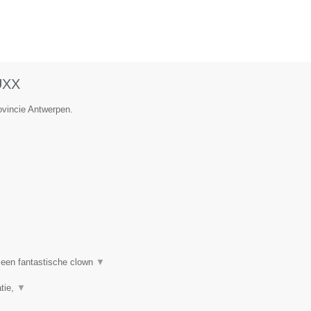
UXX
ovincie Antwerpen.
een fantastische clown
▼
tie,
▼