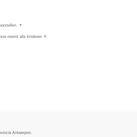
oorstellen.
▼
ow neemt alle kinderen
▼
ovincie Antwerpen.