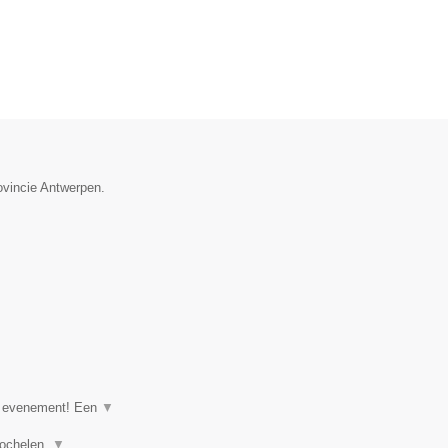
ovincie Antwerpen.
of evenement! Een
▼
goochelen,
▼