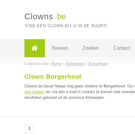
Clowns
.be
VIND EEN CLOWN BIJ U IN DE BUURT!
Nieuws
Zoeken
Contact
U bent nu hier:
Home
»
Antwerpen
»
Borgerhout
Clown Borgerhout
Clowns.be bevat helaas nog geen
clowns in Borgerhout
. Ga 
met clowns
om via één e-mail in contact te komen met meerder
resultaten getoond uit de provincie Antwerpen.
1