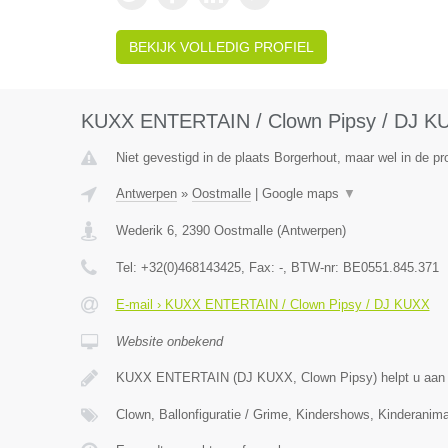
BEKIJK VOLLEDIG PROFIEL
KUXX ENTERTAIN / Clown Pipsy / DJ K
Niet gevestigd in de plaats Borgerhout, maar wel in de pr
Antwerpen
»
Oostmalle
|
Google maps
▼
Wederik 6
,
2390
Oostmalle
(
Antwerpen
)
Tel:
+32(0)468143425
, Fax:
-
, BTW-nr:
BE0551.845.371
E-mail › KUXX ENTERTAIN / Clown Pipsy / DJ KUXX
Website onbekend
KUXX ENTERTAIN (DJ KUXX, Clown Pipsy) helpt u aan 
Clown, Ballonfiguratie / Grime, Kindershows, Kinderanima