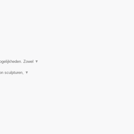
ogelijkheden. Zowel
▼
on sculpturen,
▼