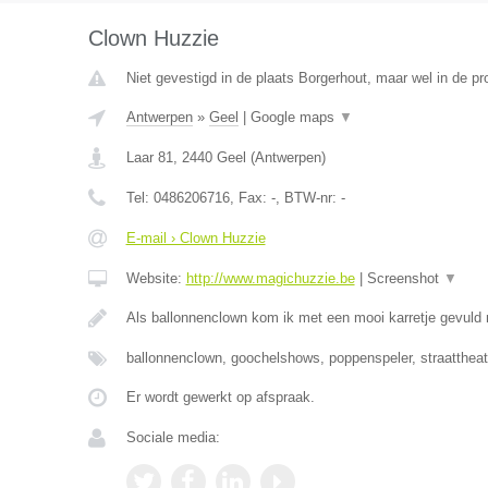
Clown Huzzie
Niet gevestigd in de plaats Borgerhout, maar wel in de pr
Antwerpen
»
Geel
|
Google maps
▼
Laar 81
,
2440
Geel
(
Antwerpen
)
Tel:
0486206716
, Fax:
-
, BTW-nr:
-
E-mail › Clown Huzzie
Website:
http://www.magichuzzie.be
|
Screenshot
▼
Als ballonnenclown kom ik met een mooi karretje gevuld
ballonnenclown, goochelshows, poppenspeler, straattheat
Er wordt gewerkt op afspraak.
Sociale media: