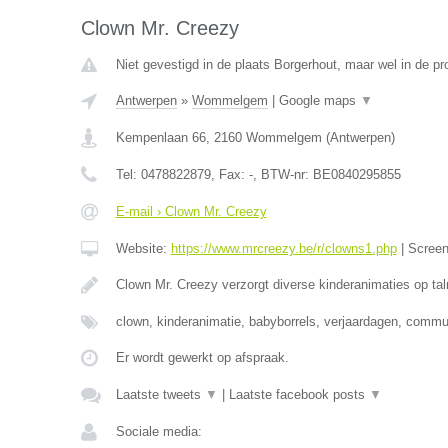
Clown Mr. Creezy
Niet gevestigd in de plaats Borgerhout, maar wel in de pr
Antwerpen
»
Wommelgem
|
Google maps
▼
Kempenlaan 66
,
2160
Wommelgem
(
Antwerpen
)
Tel:
0478822879
, Fax:
-
, BTW-nr:
BE0840295855
E-mail › Clown Mr. Creezy
Website:
https://www.mrcreezy.be/r/clowns1.php
|
Scree
Clown Mr. Creezy verzorgt diverse kinderanimaties op tal
clown, kinderanimatie, babyborrels, verjaardagen, comm
Er wordt gewerkt op afspraak.
Laatste tweets
▼
|
Laatste facebook posts
▼
Sociale media: