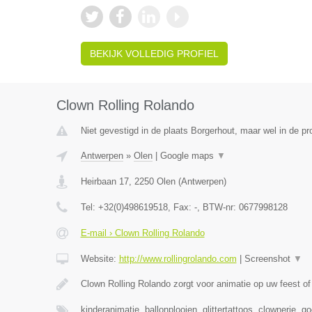
BEKIJK VOLLEDIG PROFIEL
Clown Rolling Rolando
Niet gevestigd in de plaats Borgerhout, maar wel in de pr
Antwerpen
»
Olen
|
Google maps
▼
Heirbaan 17
,
2250
Olen
(
Antwerpen
)
Tel:
+32(0)498619518
, Fax:
-
, BTW-nr:
0677998128
E-mail › Clown Rolling Rolando
Website:
http://www.rollingrolando.com
|
Screenshot
▼
Clown Rolling Rolando zorgt voor animatie op uw feest 
kinderanimatie, ballonplooien, glittertattoos, clownerie, 