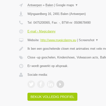
Antwerpen
»
Balen
|
Google maps
▼
Wijngaardberg 16
,
2491
Balen
(
Antwerpen
)
Tel:
0475200065
, Fax:
-
, BTW-nr:
0508678490
E-mail › Magicdanny
Website:
http://www.magicdanny.eu
|
Screenshot
▼
Ik ben een goochelende clown met animaties met vele m
Close -up goochelen, Kindershows, Volwassen acts, Ball
Er wordt gewerkt op afspraak.
Sociale media:
BEKIJK VOLLEDIG PROFIEL