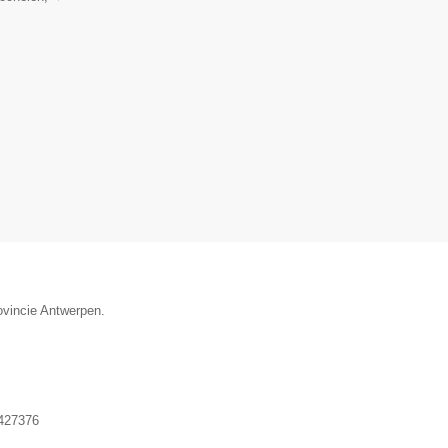
ovincie Antwerpen.
427376