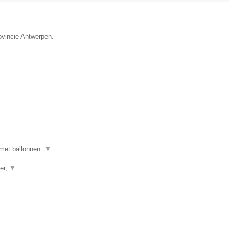
ovincie Antwerpen.
 met ballonnen.
▼
er,
▼