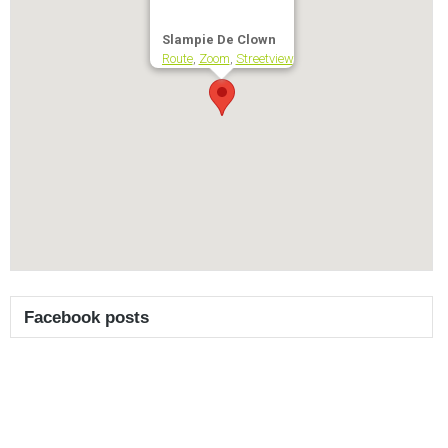
Slampie De Clown
Route
,
Zoom
,
Streetview
Facebook posts