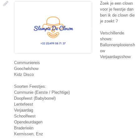
Zoek je een clown
voor je feestje dan
ben ik de clown die
je zoekt ?
Verschillende
shows:
Ballonnenplooiensh
ow
Verjaardagsshow
Communiereis
Goochelshow
Kidz Disco
Soorten Feestjes:
Communie (Eerste / Plechtige)
Doopfeest (Babyborrel)
Lentefeest
Verjaardag
Schoolfeest
Opendeurdagen
Braderieën
Kermissen, Enz