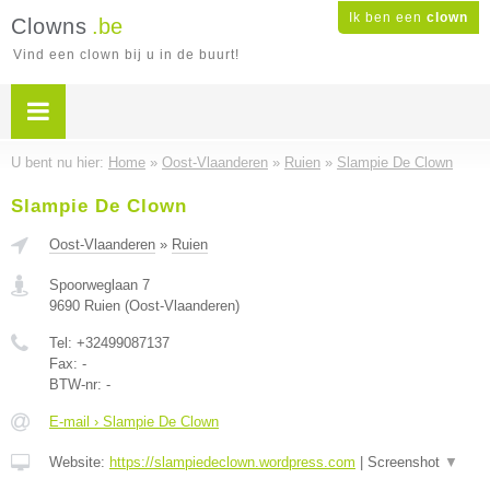
Ik ben een
clown
Clowns
.be
Vind een clown bij u in de buurt!
U bent nu hier:
Home
»
Oost-Vlaanderen
»
Ruien
»
Slampie De Clown
Slampie De Clown
Oost-Vlaanderen
»
Ruien
Spoorweglaan 7
9690
Ruien
(
Oost-Vlaanderen
)
Tel:
+32499087137
Fax:
-
BTW-nr:
-
E-mail › Slampie De Clown
Website:
https://slampiedeclown.wordpress.com
|
Screenshot
▼