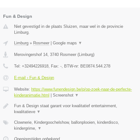
Fun & Design
Niet gevestigd in de plaats Sluizen, maar wel in de provincie
Limburg.
Limburg
»
Rosmeer
|
Google maps
▼
Merovingershof 14
,
3740
Rosmeer
(
Limburg
)
Tel:
+32494226918
, Fax:
-
, BTW-nr:
BE0874.544.278
E-mail › Fun & Design
Website:
https://www.funendesign.be/p/op-zoek-naar-de-perfecte-
kinderanimatie.html
|
Screenshot
▼
Fun & Design staat garant voor kwalitatief entertainment,
kwalitatieve
▼
Clownerie, Kindergoochelshow, ballonplooien, kinderdisco,
kindergrime,
▼
Openingstijden onbekend