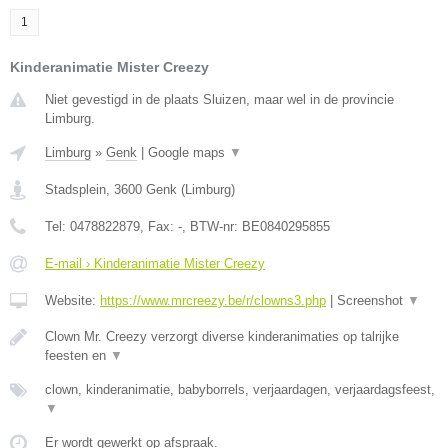
1
Kinderanimatie Mister Creezy
Niet gevestigd in de plaats Sluizen, maar wel in de provincie
Limburg.
Limburg
»
Genk
|
Google maps
▼
Stadsplein
,
3600
Genk
(
Limburg
)
Tel:
0478822879
, Fax:
-
, BTW-nr:
BE0840295855
E-mail › Kinderanimatie Mister Creezy
Website:
https://www.mrcreezy.be/r/clowns3.php
|
Screenshot
▼
Clown Mr. Creezy verzorgt diverse kinderanimaties op talrijke
feesten en
▼
clown, kinderanimatie, babyborrels, verjaardagen, verjaardagsfeest,
▼
Er wordt gewerkt op afspraak.