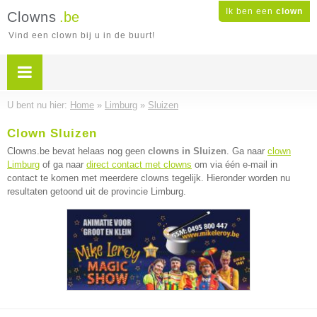
Ik ben een
clown
Clowns
.be
Vind een clown bij u in de buurt!
U bent nu hier:
Home
»
Limburg
»
Sluizen
Clown Sluizen
Clowns.be bevat helaas nog geen
clowns in Sluizen
. Ga naar
clown
Limburg
of ga naar
direct contact met clowns
om via één e-mail in
contact te komen met meerdere clowns tegelijk. Hieronder worden nu
resultaten getoond uit de provincie Limburg.