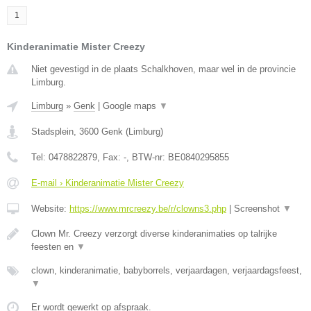
1
Kinderanimatie Mister Creezy
Niet gevestigd in de plaats Schalkhoven, maar wel in de provincie
Limburg.
Limburg
»
Genk
|
Google maps
▼
Stadsplein
,
3600
Genk
(
Limburg
)
Tel:
0478822879
, Fax:
-
, BTW-nr:
BE0840295855
E-mail › Kinderanimatie Mister Creezy
Website:
https://www.mrcreezy.be/r/clowns3.php
|
Screenshot
▼
Clown Mr. Creezy verzorgt diverse kinderanimaties op talrijke
feesten en
▼
clown, kinderanimatie, babyborrels, verjaardagen, verjaardagsfeest,
▼
Er wordt gewerkt op afspraak.