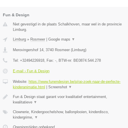
Fun & Design
Niet gevestigd in de plaats Schalkhoven, maar wel in de provincie
Limburg.
Limburg
»
Rosmeer
|
Google maps
▼
Merovingershof 14
,
3740
Rosmeer
(
Limburg
)
Tel:
+32494226918
, Fax:
-
, BTW-nr:
BE0874.544.278
E-mail › Fun & Design
Website:
https://www.funendesign.be/p/op-zoek-naar-de-perfecte-
kinderanimatie.html
|
Screenshot
▼
Fun & Design staat garant voor kwalitatief entertainment,
kwalitatieve
▼
Clownerie, Kindergoochelshow, ballonplooien, kinderdisco,
kindergrime,
▼
Openingstijden onbekend