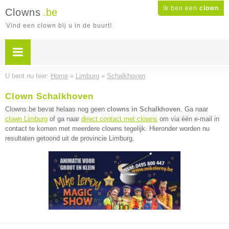
Ik ben een
clown
Clowns
.be
Vind een clown bij u in de buurt!
U bent nu hier:
Home
»
Limburg
»
Schalkhoven
Clown Schalkhoven
Clowns.be bevat helaas nog geen
clowns in Schalkhoven
. Ga naar
clown Limburg
of ga naar
direct contact met clowns
om via één e-mail in
contact te komen met meerdere clowns tegelijk. Hieronder worden nu
resultaten getoond uit de provincie Limburg.