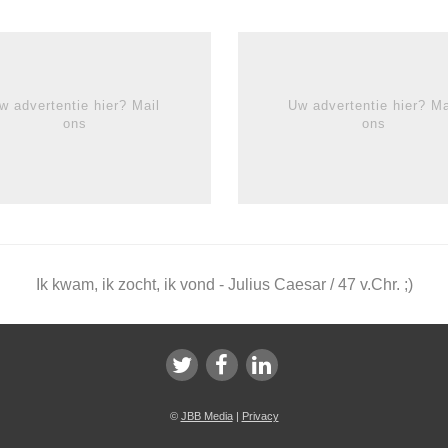
w advertentie hier? Mail
Uw advertentie hier? Ma
ons
ons
Ik kwam, ik zocht, ik vond - Julius Caesar / 47 v.Chr. ;)
©
JBB Media
|
Privacy