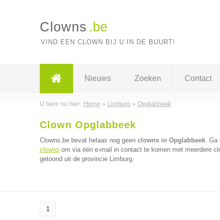
Clowns
.be
VIND EEN CLOWN BIJ U IN DE BUURT!
Nieuws
Zoeken
Contact
U bent nu hier:
Home
»
Limburg
»
Opglabbeek
Clown Opglabbeek
Clowns.be bevat helaas nog geen
clowns in Opglabbeek
. Ga
clowns
om via één e-mail in contact te komen met meerdere clo
getoond uit de provincie Limburg.
1