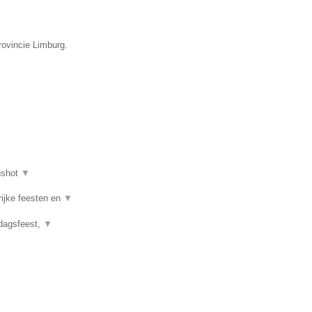
rovincie Limburg.
nshot
▼
rijke feesten en
▼
rdagsfeest,
▼