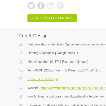
BEKIJK VOLLEDIG PROFIEL
Fun & Design
Niet gevestigd in de plaats Opglabbeek, maar wel in de p
Limburg
»
Rosmeer
|
Google maps
▼
Merovingershof 14
,
3740
Rosmeer
(
Limburg
)
Tel:
+32494226918
, Fax:
-
, BTW-nr:
BE0874.544.278
E-mail › Fun & Design
Website:
https://www.funendesign.be/p/op-zoek-naar-de-p
Fun & Design staat garant voor kwalitatief entertainment,
Clownerie, Kindergoochelshow, ballonplooien, kinderdisco