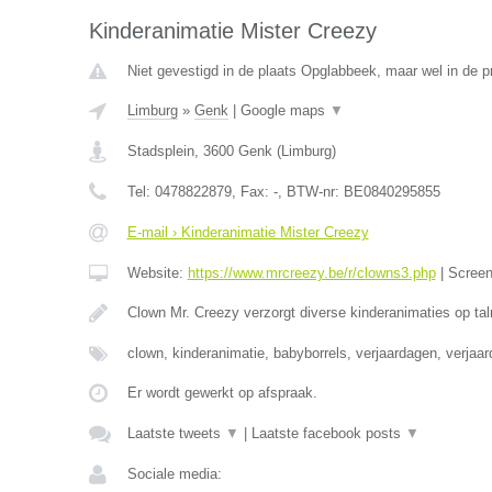
Kinderanimatie Mister Creezy
Niet gevestigd in de plaats Opglabbeek, maar wel in de p
Limburg
»
Genk
|
Google maps
▼
Stadsplein
,
3600
Genk
(
Limburg
)
Tel:
0478822879
, Fax:
-
, BTW-nr:
BE0840295855
E-mail › Kinderanimatie Mister Creezy
Website:
https://www.mrcreezy.be/r/clowns3.php
|
Scree
Clown Mr. Creezy verzorgt diverse kinderanimaties op tal
clown, kinderanimatie, babyborrels, verjaardagen, verjaa
Er wordt gewerkt op afspraak.
Laatste tweets
▼
|
Laatste facebook posts
▼
Sociale media: