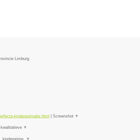
rovincie Limburg.
erfecte-kinderanimatie.html
|
Screenshot
▼
 kwalitatieve
▼
, kindergrime,
▼