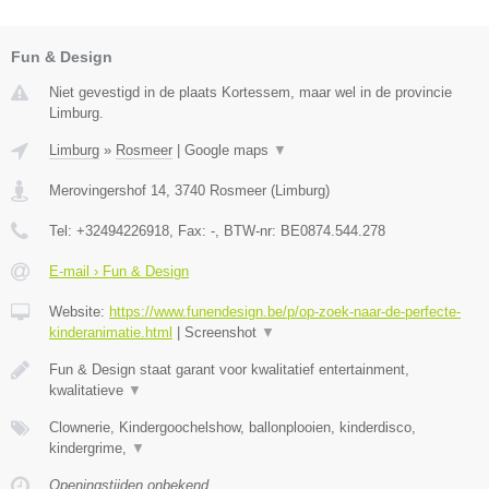
Fun & Design
Niet gevestigd in de plaats Kortessem, maar wel in de provincie
Limburg.
Limburg
»
Rosmeer
|
Google maps
▼
Merovingershof 14
,
3740
Rosmeer
(
Limburg
)
Tel:
+32494226918
, Fax:
-
, BTW-nr:
BE0874.544.278
E-mail › Fun & Design
Website:
https://www.funendesign.be/p/op-zoek-naar-de-perfecte-
kinderanimatie.html
|
Screenshot
▼
Fun & Design staat garant voor kwalitatief entertainment,
kwalitatieve
▼
Clownerie, Kindergoochelshow, ballonplooien, kinderdisco,
kindergrime,
▼
Openingstijden onbekend