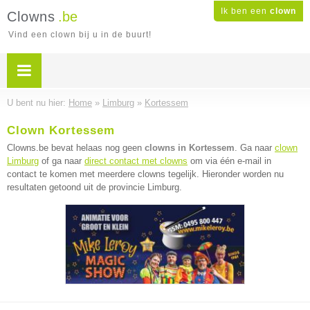
Ik ben een
clown
Clowns
.be
Vind een clown bij u in de buurt!
U bent nu hier:
Home
»
Limburg
»
Kortessem
Clown Kortessem
Clowns.be bevat helaas nog geen
clowns in Kortessem
. Ga naar
clown
Limburg
of ga naar
direct contact met clowns
om via één e-mail in
contact te komen met meerdere clowns tegelijk. Hieronder worden nu
resultaten getoond uit de provincie Limburg.