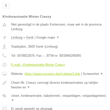
1
Kinderanimatie Mister Creezy
Niet gevestigd in de plaats Kortessem, maar wel in de provincie
Limburg.
Limburg
»
Genk
|
Google maps
▼
Stadsplein
,
3600
Genk
(
Limburg
)
Tel:
0478822879
, Fax:
-
, BTW-nr:
BE0840295855
E-mail › Kinderanimatie Mister Creezy
Website:
https://www.mrcreezy.be/r/clowns3.php
|
Screenshot
▼
Clown Mr. Creezy verzorgt diverse kinderanimaties op talrijke
feesten en
▼
clown, kinderanimatie, babyborrels, verjaardagen, verjaardagsfeest,
▼
Er wordt gewerkt op afspraak.