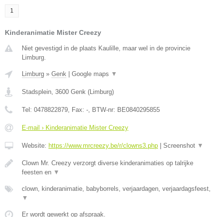
1
Kinderanimatie Mister Creezy
Niet gevestigd in de plaats Kaulille, maar wel in de provincie
Limburg.
Limburg
»
Genk
|
Google maps
▼
Stadsplein
,
3600
Genk
(
Limburg
)
Tel:
0478822879
, Fax:
-
, BTW-nr:
BE0840295855
E-mail › Kinderanimatie Mister Creezy
Website:
https://www.mrcreezy.be/r/clowns3.php
|
Screenshot
▼
Clown Mr. Creezy verzorgt diverse kinderanimaties op talrijke
feesten en
▼
clown, kinderanimatie, babyborrels, verjaardagen, verjaardagsfeest,
▼
Er wordt gewerkt op afspraak.