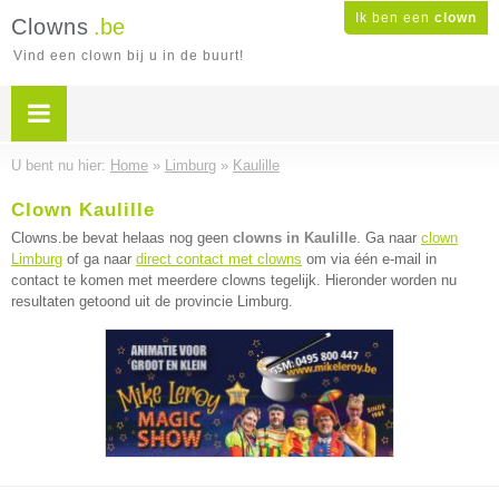
Ik ben een
clown
Clowns
.be
Vind een clown bij u in de buurt!
U bent nu hier:
Home
»
Limburg
»
Kaulille
Clown Kaulille
Clowns.be bevat helaas nog geen
clowns in Kaulille
. Ga naar
clown
Limburg
of ga naar
direct contact met clowns
om via één e-mail in
contact te komen met meerdere clowns tegelijk. Hieronder worden nu
resultaten getoond uit de provincie Limburg.