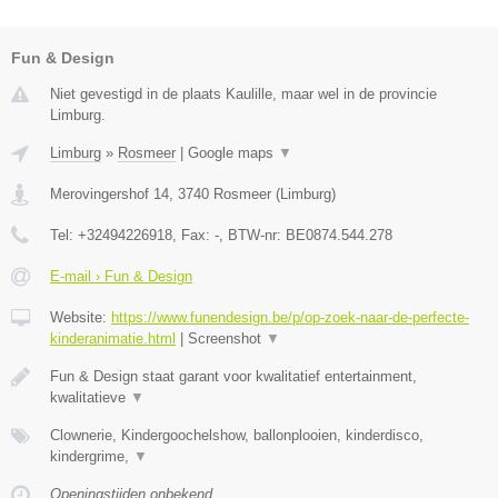
Fun & Design
Niet gevestigd in de plaats Kaulille, maar wel in de provincie
Limburg.
Limburg
»
Rosmeer
|
Google maps
▼
Merovingershof 14
,
3740
Rosmeer
(
Limburg
)
Tel:
+32494226918
, Fax:
-
, BTW-nr:
BE0874.544.278
E-mail › Fun & Design
Website:
https://www.funendesign.be/p/op-zoek-naar-de-perfecte-
kinderanimatie.html
|
Screenshot
▼
Fun & Design staat garant voor kwalitatief entertainment,
kwalitatieve
▼
Clownerie, Kindergoochelshow, ballonplooien, kinderdisco,
kindergrime,
▼
Openingstijden onbekend