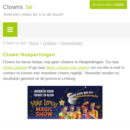
Ik ben een
clown
Clowns
.be
Vind een clown bij u in de buurt!
U bent nu hier:
Home
»
Limburg
»
Hoepertingen
Clown Hoepertingen
Clowns.be bevat helaas nog geen
clowns in Hoepertingen
. Ga naar
clown Limburg
of ga naar
direct contact met clowns
om via één e-mail in
contact te komen met meerdere clowns tegelijk. Hieronder worden nu
resultaten getoond uit de provincie Limburg.