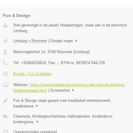
Fun & Design
Niet gevestigd in de plaats Hoepertingen, maar wel in de provincie
Limburg.
Limburg
»
Rosmeer
|
Google maps
▼
Merovingershof 14
,
3740
Rosmeer
(
Limburg
)
Tel:
+32494226918
, Fax:
-
, BTW-nr:
BE0874.544.278
E-mail › Fun & Design
Website:
https://www.funendesign.be/p/op-zoek-naar-de-perfecte-
kinderanimatie.html
|
Screenshot
▼
Fun & Design staat garant voor kwalitatief entertainment,
kwalitatieve
▼
Clownerie, Kindergoochelshow, ballonplooien, kinderdisco,
kindergrime,
▼
Openingstijden onbekend