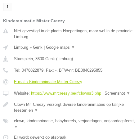
1
Kinderanimatie Mister Creezy
Niet gevestigd in de plaats Hoepertingen, maar wel in de provincie
Limburg.
Limburg
»
Genk
|
Google maps
▼
Stadsplein
,
3600
Genk
(
Limburg
)
Tel:
0478822879
, Fax:
-
, BTW-nr:
BE0840295855
E-mail › Kinderanimatie Mister Creezy
Website:
https://www.mrcreezy.be/r/clowns3.php
|
Screenshot
▼
Clown Mr. Creezy verzorgt diverse kinderanimaties op talrijke
feesten en
▼
clown, kinderanimatie, babyborrels, verjaardagen, verjaardagsfeest,
▼
Er wordt gewerkt op afspraak.