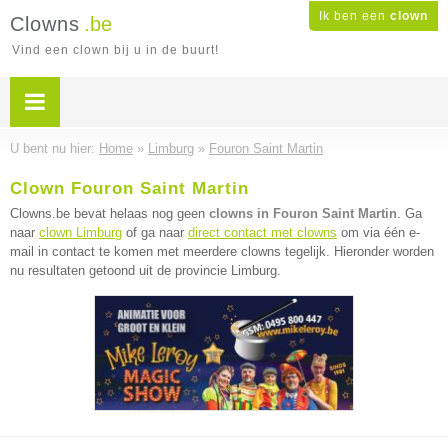
Ik ben een
clown
Clowns
.be
Vind een clown bij u in de buurt!
U bent nu hier:
Home
»
Limburg
»
Fouron Saint Martin
Clown Fouron Saint Martin
Clowns.be bevat helaas nog geen
clowns in Fouron Saint Martin
. Ga
naar
clown Limburg
of ga naar
direct contact met clowns
om via één e-
mail in contact te komen met meerdere clowns tegelijk. Hieronder worden
nu resultaten getoond uit de provincie Limburg.