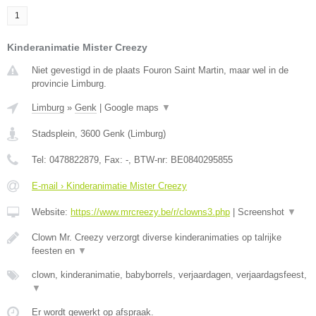
1
Kinderanimatie Mister Creezy
Niet gevestigd in de plaats Fouron Saint Martin, maar wel in de
provincie Limburg.
Limburg
»
Genk
|
Google maps
▼
Stadsplein
,
3600
Genk
(
Limburg
)
Tel:
0478822879
, Fax:
-
, BTW-nr:
BE0840295855
E-mail › Kinderanimatie Mister Creezy
Website:
https://www.mrcreezy.be/r/clowns3.php
|
Screenshot
▼
Clown Mr. Creezy verzorgt diverse kinderanimaties op talrijke
feesten en
▼
clown, kinderanimatie, babyborrels, verjaardagen, verjaardagsfeest,
▼
Er wordt gewerkt op afspraak.