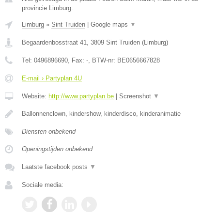
provincie Limburg.
Limburg
»
Sint Truiden
|
Google maps
▼
Begaardenbosstraat 41
,
3809
Sint Truiden
(
Limburg
)
Tel:
0496896690
, Fax:
-
, BTW-nr:
BE0656667828
E-mail › Partyplan 4U
Website:
http://www.partyplan.be
|
Screenshot
▼
Ballonnenclown, kindershow, kinderdisco, kinderanimatie
Diensten onbekend
Openingstijden onbekend
Laatste facebook posts
▼
Sociale media: