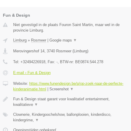
Fun & Design
Niet gevestigd in de plaats Fouron Saint Martin, maar wel in de
provincie Limburg.
Limburg
»
Rosmeer
|
Google maps
▼
Merovingershof 14
,
3740
Rosmeer
(
Limburg
)
Tel:
+32494226918
, Fax:
-
, BTW-nr:
BE0874.544.278
E-mail › Fun & Design
Website:
https://www.funendesign.be/p/op-zoek-naar-de-perfecte-
kinderanimatie.html
|
Screenshot
▼
Fun & Design staat garant voor kwalitatief entertainment,
kwalitatieve
▼
Clownerie, Kindergoochelshow, ballonplooien, kinderdisco,
kindergrime,
▼
Openingstijden onbekend