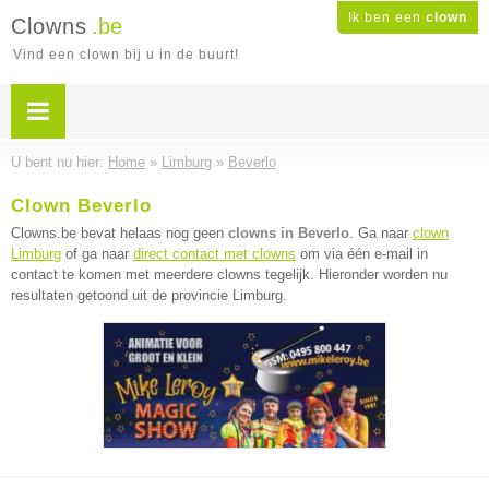
Ik ben een
clown
Clowns
.be
Vind een clown bij u in de buurt!
U bent nu hier:
Home
»
Limburg
»
Beverlo
Clown Beverlo
Clowns.be bevat helaas nog geen
clowns in Beverlo
. Ga naar
clown
Limburg
of ga naar
direct contact met clowns
om via één e-mail in
contact te komen met meerdere clowns tegelijk. Hieronder worden nu
resultaten getoond uit de provincie Limburg.