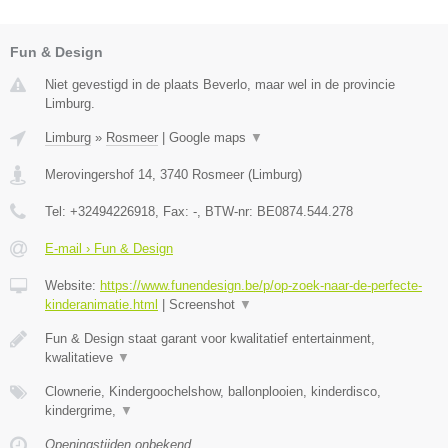
Fun & Design
Niet gevestigd in de plaats Beverlo, maar wel in de provincie
Limburg.
Limburg
»
Rosmeer
|
Google maps
▼
Merovingershof 14
,
3740
Rosmeer
(
Limburg
)
Tel:
+32494226918
, Fax:
-
, BTW-nr:
BE0874.544.278
E-mail › Fun & Design
Website:
https://www.funendesign.be/p/op-zoek-naar-de-perfecte-
kinderanimatie.html
|
Screenshot
▼
Fun & Design staat garant voor kwalitatief entertainment,
kwalitatieve
▼
Clownerie, Kindergoochelshow, ballonplooien, kinderdisco,
kindergrime,
▼
Openingstijden onbekend