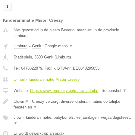
1
Kinderanimatie Mister Creezy
Niet gevestigd in de plaats Beverlo, maar wel in de provincie
Limburg.
Limburg
»
Genk
|
Google maps
▼
Stadsplein
,
3600
Genk
(
Limburg
)
Tel:
0478822879
, Fax:
-
, BTW-nr:
BE0840295855
E-mail › Kinderanimatie Mister Creezy
Website:
https://www.mrcreezy.be/r/clowns3.php
|
Screenshot
▼
Clown Mr. Creezy verzorgt diverse kinderanimaties op talrijke
feesten en
▼
clown, kinderanimatie, babyborrels, verjaardagen, verjaardagsfeest,
▼
Er wordt gewerkt op afspraak.