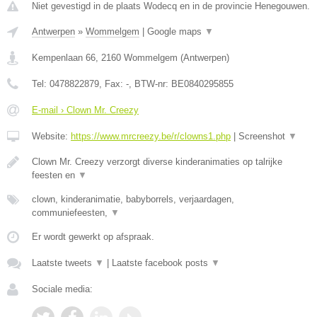
Niet gevestigd in de plaats Wodecq en in de provincie Henegouwen.
Antwerpen
»
Wommelgem
|
Google maps
▼
Kempenlaan 66
,
2160
Wommelgem
(
Antwerpen
)
Tel:
0478822879
, Fax:
-
, BTW-nr:
BE0840295855
E-mail › Clown Mr. Creezy
Website:
https://www.mrcreezy.be/r/clowns1.php
|
Screenshot
▼
Clown Mr. Creezy verzorgt diverse kinderanimaties op talrijke
feesten en
▼
clown, kinderanimatie, babyborrels, verjaardagen,
communiefeesten,
▼
Er wordt gewerkt op afspraak.
Laatste tweets
▼
|
Laatste facebook posts
▼
Sociale media: