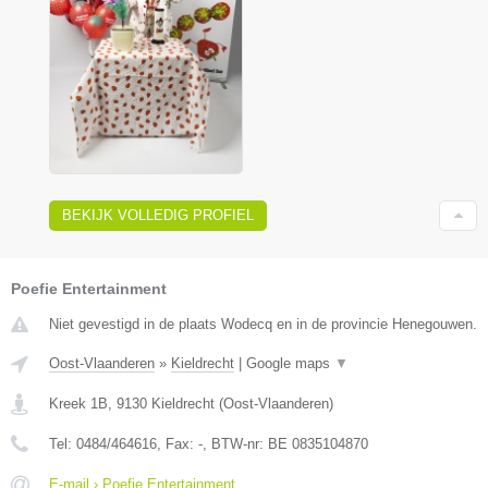
BEKIJK VOLLEDIG PROFIEL
Poefie Entertainment
Niet gevestigd in de plaats Wodecq en in de provincie Henegouwen.
Oost-Vlaanderen
»
Kieldrecht
|
Google maps
▼
Kreek 1B
,
9130
Kieldrecht
(
Oost-Vlaanderen
)
Tel:
0484/464616
, Fax:
-
, BTW-nr:
BE 0835104870
E-mail › Poefie Entertainment