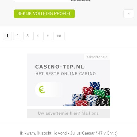
BEKIJK VOLLEDIG PROFIEL
1
2
3
4
»
»»
Uw advertentie hier? Mail ons
Ik kwam, ik zocht, ik vond - Julius Caesar / 47 v.Chr. ;)