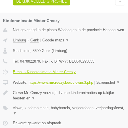
BEKIJK VOLLEDIG PROFIEL
Kinderanimatie Mister Creezy
Niet gevestigd in de plaats Wodecq en in de provincie Henegouwen.
Limburg
»
Genk
|
Google maps
▼
Stadsplein
,
3600
Genk
(
Limburg
)
Tel:
0478822879
, Fax:
-
, BTW-nr:
BE0840295855
E-mail › Kinderanimatie Mister Creezy
Website:
https://www.mrcreezy.be/r/clowns3.php
|
Screenshot
▼
Clown Mr. Creezy verzorgt diverse kinderanimaties op talrijke
feesten en
▼
clown, kinderanimatie, babyborrels, verjaardagen, verjaardagsfeest,
▼
Er wordt gewerkt op afspraak.