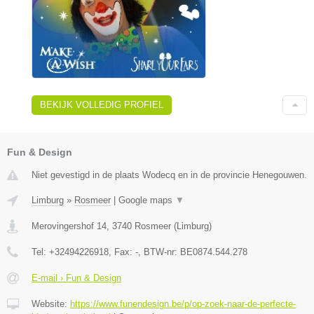
BEKIJK VOLLEDIG PROFIEL
Fun & Design
Niet gevestigd in de plaats Wodecq en in de provincie Henegouwen.
Limburg
»
Rosmeer
|
Google maps
▼
Merovingershof 14
,
3740
Rosmeer
(
Limburg
)
Tel:
+32494226918
, Fax:
-
, BTW-nr:
BE0874.544.278
E-mail › Fun & Design
Website:
https://www.funendesign.be/p/op-zoek-naar-de-perfecte-