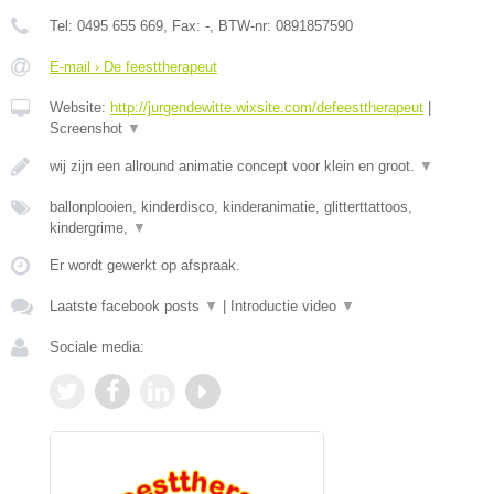
Tel:
0495 655 669
, Fax:
-
, BTW-nr:
0891857590
E-mail › De feesttherapeut
Website:
http://jurgendewitte.wixsite.com/defeesttherapeut
|
Screenshot
▼
wij zijn een allround animatie concept voor klein en groot.
▼
ballonplooien, kinderdisco, kinderanimatie, glitterttattoos,
kindergrime,
▼
Er wordt gewerkt op afspraak.
Laatste facebook posts
▼
|
Introductie video
▼
Sociale media: