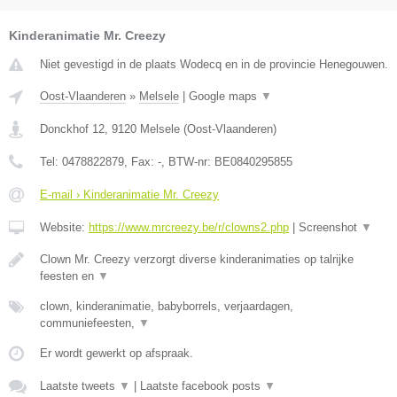
Kinderanimatie Mr. Creezy
Niet gevestigd in de plaats Wodecq en in de provincie Henegouwen.
Oost-Vlaanderen
»
Melsele
|
Google maps
▼
Donckhof 12
,
9120
Melsele
(
Oost-Vlaanderen
)
Tel:
0478822879
, Fax:
-
, BTW-nr:
BE0840295855
E-mail › Kinderanimatie Mr. Creezy
Website:
https://www.mrcreezy.be/r/clowns2.php
|
Screenshot
▼
Clown Mr. Creezy verzorgt diverse kinderanimaties op talrijke
feesten en
▼
clown, kinderanimatie, babyborrels, verjaardagen,
communiefeesten,
▼
Er wordt gewerkt op afspraak.
Laatste tweets
▼
|
Laatste facebook posts
▼