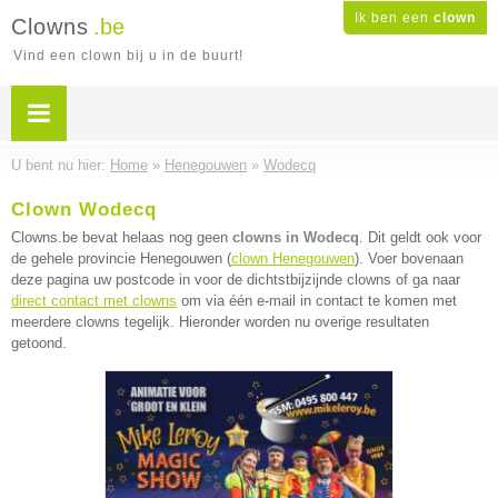
Ik ben een
clown
Clowns
.be
Vind een clown bij u in de buurt!
U bent nu hier:
Home
»
Henegouwen
»
Wodecq
Clown Wodecq
Clowns.be bevat helaas nog geen
clowns in Wodecq
. Dit geldt ook voor
de gehele provincie Henegouwen (
clown Henegouwen
). Voer bovenaan
deze pagina uw postcode in voor de dichtstbijzijnde clowns of ga naar
direct contact met clowns
om via één e-mail in contact te komen met
meerdere clowns tegelijk. Hieronder worden nu overige resultaten
getoond.