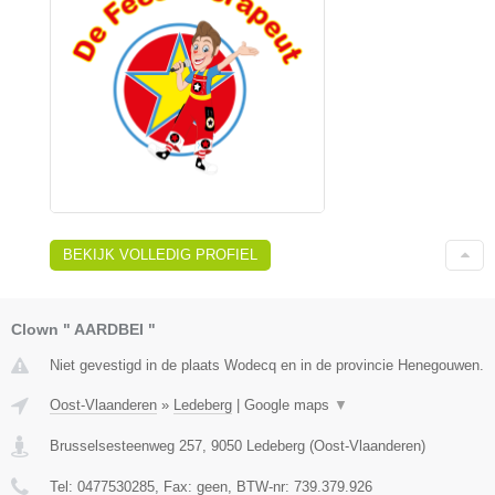
BEKIJK VOLLEDIG PROFIEL
Clown " AARDBEI "
Niet gevestigd in de plaats Wodecq en in de provincie Henegouwen.
Oost-Vlaanderen
»
Ledeberg
|
Google maps
▼
Brusselsesteenweg 257
,
9050
Ledeberg
(
Oost-Vlaanderen
)
Tel:
0477530285
, Fax:
geen
, BTW-nr:
739.379.926