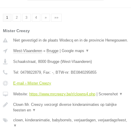
1
2
3
4
»
»»
Mister Creezy
Niet gevestigd in de plaats Wodecq en in de provincie Henegouwen.
West-Vlaanderen
»
Brugge
|
Google maps
▼
Schaakstraat
,
8000
Brugge
(
West-Vlaanderen
)
Tel:
0478822879
, Fax:
-
, BTW-nr:
BE0840295855
E-mail › Mister Creezy
Website:
https://www.mrcreezy.be/r/clowns4.php
|
Screenshot
▼
Clown Mr. Creezy verzorgt diverse kinderanimaties op talrijke
feesten en
▼
clown, kinderanimatie, babyborrels, verjaardagen, verjaardagsfeest,
▼