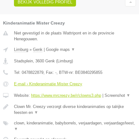
BEKIJK VOLLEDIG PROFIEL
Kinderanimatie Mister Creezy
Niet gevestigd in de plaats Wattripont en in de provincie
Henegouwen.
Limburg
»
Genk
|
Google maps
▼
Stadsplein
,
3600
Genk
(
Limburg
)
Tel:
0478822879
, Fax:
-
, BTW-nr:
BE0840295855
E-mail › Kinderanimatie Mister Creezy
Website:
https://www.mrcreezy.be/r/clowns3.php
|
Screenshot
▼
Clown Mr. Creezy verzorgt diverse kinderanimaties op talrijke
feesten en
▼
clown, kinderanimatie, babyborrels, verjaardagen, verjaardagsfeest,
▼