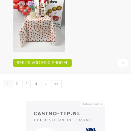
BEKIJK VOLLEDIG PROFIEL
1
2
3
4
»
»»