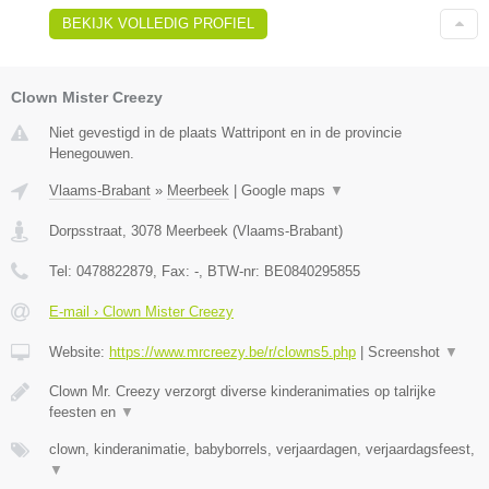
BEKIJK VOLLEDIG PROFIEL
Clown Mister Creezy
Niet gevestigd in de plaats Wattripont en in de provincie
Henegouwen.
Vlaams-Brabant
»
Meerbeek
|
Google maps
▼
Dorpsstraat
,
3078
Meerbeek
(
Vlaams-Brabant
)
Tel:
0478822879
, Fax:
-
, BTW-nr:
BE0840295855
E-mail › Clown Mister Creezy
Website:
https://www.mrcreezy.be/r/clowns5.php
|
Screenshot
▼
Clown Mr. Creezy verzorgt diverse kinderanimaties op talrijke
feesten en
▼
clown, kinderanimatie, babyborrels, verjaardagen, verjaardagsfeest,
▼