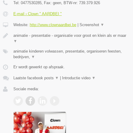
Tel:
0477530285
, Fax:
geen
, BTW-nr:
739.379.926
E-mail › Clown " AARDBEI "
Website:
http://www.clownaardbei.be
|
Screenshot
▼
animatie - presentatie - organisatie voor groot en klein als er maar
▼
animatie kinderen volwassen, presentatie, organiseren feesten,
bedrijven,
▼
Er wordt gewerkt op afspraak.
Laatste facebook posts
▼
|
Introductie video
▼
Sociale media: