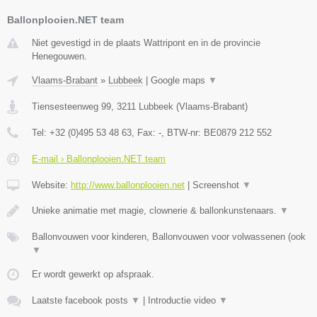
Ballonplooien.NET team
Niet gevestigd in de plaats Wattripont en in de provincie
Henegouwen.
Vlaams-Brabant
»
Lubbeek
|
Google maps
▼
Tiensesteenweg 99
,
3211
Lubbeek
(
Vlaams-Brabant
)
Tel:
+32 (0)495 53 48 63
, Fax:
-
, BTW-nr:
BE0879 212 552
E-mail › Ballonplooien.NET team
Website:
http://www.ballonplooien.net
|
Screenshot
▼
Unieke animatie met magie, clownerie & ballonkunstenaars.
▼
Ballonvouwen voor kinderen, Ballonvouwen voor volwassenen (ook
▼
Er wordt gewerkt op afspraak.
Laatste facebook posts
▼
|
Introductie video
▼