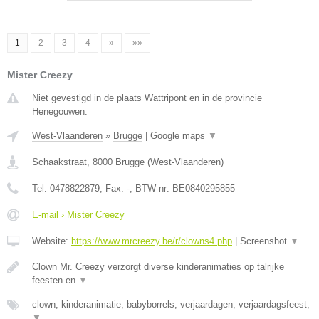
1
2
3
4
»
»»
Mister Creezy
Niet gevestigd in de plaats Wattripont en in de provincie
Henegouwen.
West-Vlaanderen
»
Brugge
|
Google maps
▼
Schaakstraat
,
8000
Brugge
(
West-Vlaanderen
)
Tel:
0478822879
, Fax:
-
, BTW-nr:
BE0840295855
E-mail › Mister Creezy
Website:
https://www.mrcreezy.be/r/clowns4.php
|
Screenshot
▼
Clown Mr. Creezy verzorgt diverse kinderanimaties op talrijke
feesten en
▼
clown, kinderanimatie, babyborrels, verjaardagen, verjaardagsfeest,
▼