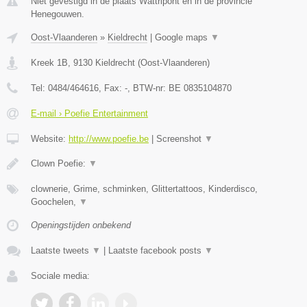
Niet gevestigd in de plaats Wattripont en in de provincie
Henegouwen.
Oost-Vlaanderen
»
Kieldrecht
|
Google maps
▼
Kreek 1B
,
9130
Kieldrecht
(
Oost-Vlaanderen
)
Tel:
0484/464616
, Fax:
-
, BTW-nr:
BE 0835104870
E-mail › Poefie Entertainment
Website:
http://www.poefie.be
|
Screenshot
▼
Clown Poefie:
▼
clownerie, Grime, schminken, Glittertattoos, Kinderdisco,
Goochelen,
▼
Openingstijden onbekend
Laatste tweets
▼
|
Laatste facebook posts
▼
Sociale media: