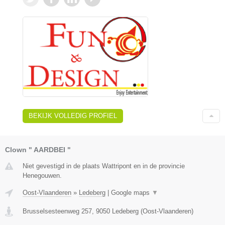
BEKIJK VOLLEDIG PROFIEL
Clown " AARDBEI "
Niet gevestigd in de plaats Wattripont en in de provincie
Henegouwen.
Oost-Vlaanderen
»
Ledeberg
|
Google maps
▼
Brusselsesteenweg 257
,
9050
Ledeberg
(
Oost-Vlaanderen
)