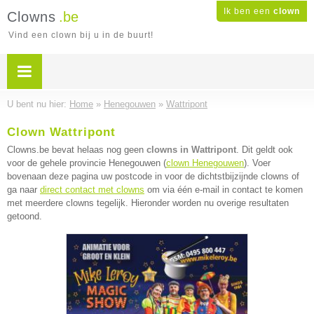
Ik ben een
clown
Clowns
.be
Vind een clown bij u in de buurt!
U bent nu hier:
Home
»
Henegouwen
»
Wattripont
Clown Wattripont
Clowns.be bevat helaas nog geen
clowns in Wattripont
. Dit geldt ook
voor de gehele provincie Henegouwen (
clown Henegouwen
). Voer
bovenaan deze pagina uw postcode in voor de dichtstbijzijnde clowns of
ga naar
direct contact met clowns
om via één e-mail in contact te komen
met meerdere clowns tegelijk. Hieronder worden nu overige resultaten
getoond.