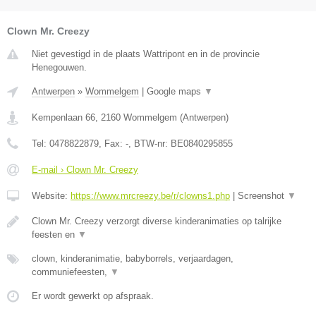
Clown Mr. Creezy
Niet gevestigd in de plaats Wattripont en in de provincie
Henegouwen.
Antwerpen
»
Wommelgem
|
Google maps
▼
Kempenlaan 66
,
2160
Wommelgem
(
Antwerpen
)
Tel:
0478822879
, Fax:
-
, BTW-nr:
BE0840295855
E-mail › Clown Mr. Creezy
Website:
https://www.mrcreezy.be/r/clowns1.php
|
Screenshot
▼
Clown Mr. Creezy verzorgt diverse kinderanimaties op talrijke
feesten en
▼
clown, kinderanimatie, babyborrels, verjaardagen,
communiefeesten,
▼
Er wordt gewerkt op afspraak.