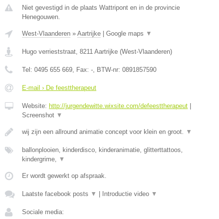
Niet gevestigd in de plaats Wattripont en in de provincie
Henegouwen.
West-Vlaanderen
»
Aartrijke
|
Google maps
▼
Hugo verrieststraat
,
8211
Aartrijke
(
West-Vlaanderen
)
Tel:
0495 655 669
, Fax:
-
, BTW-nr:
0891857590
E-mail › De feesttherapeut
Website:
http://jurgendewitte.wixsite.com/defeesttherapeut
|
Screenshot
▼
wij zijn een allround animatie concept voor klein en groot.
▼
ballonplooien, kinderdisco, kinderanimatie, glitterttattoos,
kindergrime,
▼
Er wordt gewerkt op afspraak.
Laatste facebook posts
▼
|
Introductie video
▼
Sociale media: