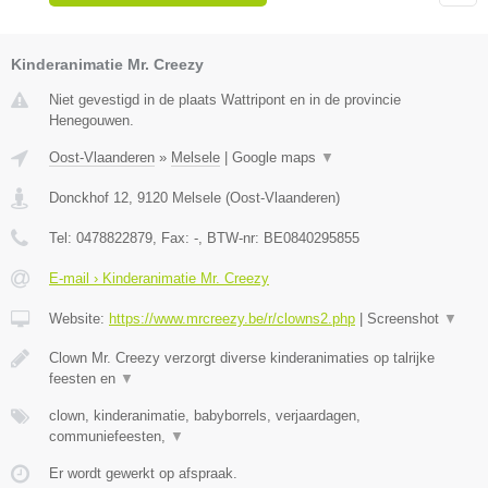
Kinderanimatie Mr. Creezy
Niet gevestigd in de plaats Wattripont en in de provincie
Henegouwen.
Oost-Vlaanderen
»
Melsele
|
Google maps
▼
Donckhof 12
,
9120
Melsele
(
Oost-Vlaanderen
)
Tel:
0478822879
, Fax:
-
, BTW-nr:
BE0840295855
E-mail › Kinderanimatie Mr. Creezy
Website:
https://www.mrcreezy.be/r/clowns2.php
|
Screenshot
▼
Clown Mr. Creezy verzorgt diverse kinderanimaties op talrijke
feesten en
▼
clown, kinderanimatie, babyborrels, verjaardagen,
communiefeesten,
▼
Er wordt gewerkt op afspraak.