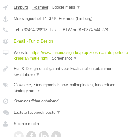
Limburg
»
Rosmeer
|
Google maps
▼
Merovingershof 14
,
3740
Rosmeer
(
Limburg
)
Tel:
+32494226918
, Fax:
-
, BTW-nr:
BE0874.544.278
E-mail › Fun & Design
Website:
https://www.funendesign.be/p/op-zoek-naar-de-perfecte-
kinderanimatie.html
|
Screenshot
▼
Fun & Design staat garant voor kwalitatief entertainment,
kwalitatieve
▼
Clownerie, Kindergoochelshow, ballonplooien, kinderdisco,
kindergrime,
▼
Openingstijden onbekend
Laatste facebook posts
▼
Sociale media: