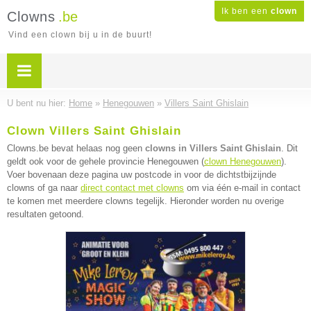
Ik ben een
clown
Clowns
.be
Vind een clown bij u in de buurt!
U bent nu hier:
Home
»
Henegouwen
»
Villers Saint Ghislain
Clown Villers Saint Ghislain
Clowns.be bevat helaas nog geen
clowns in Villers Saint Ghislain
. Dit
geldt ook voor de gehele provincie Henegouwen (
clown Henegouwen
).
Voer bovenaan deze pagina uw postcode in voor de dichtstbijzijnde
clowns of ga naar
direct contact met clowns
om via één e-mail in contact
te komen met meerdere clowns tegelijk. Hieronder worden nu overige
resultaten getoond.