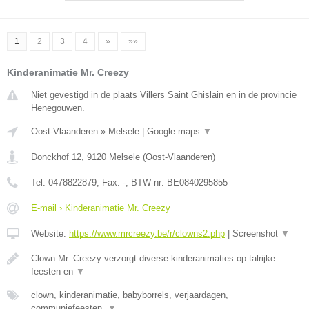
1
2
3
4
»
»»
Kinderanimatie Mr. Creezy
Niet gevestigd in de plaats Villers Saint Ghislain en in de provincie
Henegouwen.
Oost-Vlaanderen
»
Melsele
|
Google maps
▼
Donckhof 12
,
9120
Melsele
(
Oost-Vlaanderen
)
Tel:
0478822879
, Fax:
-
, BTW-nr:
BE0840295855
E-mail › Kinderanimatie Mr. Creezy
Website:
https://www.mrcreezy.be/r/clowns2.php
|
Screenshot
▼
Clown Mr. Creezy verzorgt diverse kinderanimaties op talrijke
feesten en
▼
clown, kinderanimatie, babyborrels, verjaardagen,
communiefeesten,
▼