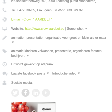
Brusselsesteenweg 257
,
9050
Ledeberg
(
Oost-Vlaanderen
)
Tel:
0477530285
, Fax:
geen
, BTW-nr:
739.379.926
E-mail › Clown " AARDBEI "
Website:
http://www.clownaardbei.be
|
Screenshot
▼
animatie - presentatie - organisatie voor groot en klein als er maar
▼
animatie kinderen volwassen, presentatie, organiseren feesten,
bedrijven,
▼
Er wordt gewerkt op afspraak.
Laatste facebook posts
▼
|
Introductie video
▼
Sociale media: