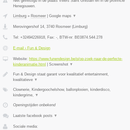
Niet gevestigd in de plaats Villers Saint Ghislain en in de provincie
Henegouwen.
Limburg
»
Rosmeer
|
Google maps
▼
Merovingershof 14
,
3740
Rosmeer
(
Limburg
)
Tel:
+32494226918
, Fax:
-
, BTW-nr:
BE0874.544.278
E-mail › Fun & Design
Website:
https://www.funendesign.be/p/op-zoek-naar-de-perfecte-
kinderanimatie.html
|
Screenshot
▼
Fun & Design staat garant voor kwalitatief entertainment,
kwalitatieve
▼
Clownerie, Kindergoochelshow, ballonplooien, kinderdisco,
kindergrime,
▼
Openingstijden onbekend
Laatste facebook posts
▼
Sociale media: