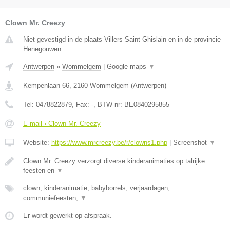
Clown Mr. Creezy
Niet gevestigd in de plaats Villers Saint Ghislain en in de provincie
Henegouwen.
Antwerpen
»
Wommelgem
|
Google maps
▼
Kempenlaan 66
,
2160
Wommelgem
(
Antwerpen
)
Tel:
0478822879
, Fax:
-
, BTW-nr:
BE0840295855
E-mail › Clown Mr. Creezy
Website:
https://www.mrcreezy.be/r/clowns1.php
|
Screenshot
▼
Clown Mr. Creezy verzorgt diverse kinderanimaties op talrijke
feesten en
▼
clown, kinderanimatie, babyborrels, verjaardagen,
communiefeesten,
▼
Er wordt gewerkt op afspraak.