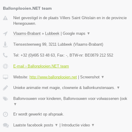
Ballonplooien.NET team
Niet gevestigd in de plaats Villers Saint Ghislain en in de provincie
Henegouwen.
Vlaams-Brabant
»
Lubbeek
|
Google maps
▼
Tiensesteenweg 99
,
3211
Lubbeek
(
Vlaams-Brabant
)
Tel:
+32 (0)495 53 48 63
, Fax:
-
, BTW-nr:
BE0879 212 552
E-mail › Ballonplooien.NET team
Website:
http://www.ballonplooien.net
|
Screenshot
▼
Unieke animatie met magie, clownerie & ballonkunstenaars.
▼
Ballonvouwen voor kinderen, Ballonvouwen voor volwassenen (ook
▼
Er wordt gewerkt op afspraak.
Laatste facebook posts
▼
|
Introductie video
▼