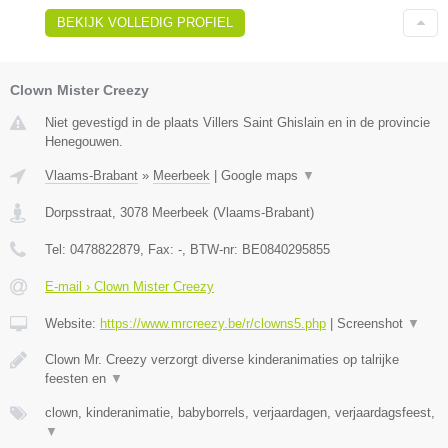
BEKIJK VOLLEDIG PROFIEL
Clown Mister Creezy
Niet gevestigd in de plaats Villers Saint Ghislain en in de provincie
Henegouwen.
Vlaams-Brabant
»
Meerbeek
|
Google maps
▼
Dorpsstraat
,
3078
Meerbeek
(
Vlaams-Brabant
)
Tel:
0478822879
, Fax:
-
, BTW-nr:
BE0840295855
E-mail › Clown Mister Creezy
Website:
https://www.mrcreezy.be/r/clowns5.php
|
Screenshot
▼
Clown Mr. Creezy verzorgt diverse kinderanimaties op talrijke
feesten en
▼
clown, kinderanimatie, babyborrels, verjaardagen, verjaardagsfeest,
▼