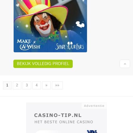
BEKIJK VOLLEDIG PROFIEL
1
2
3
4
»
»»