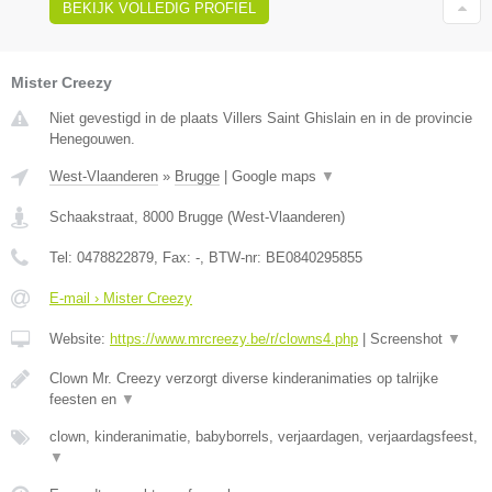
BEKIJK VOLLEDIG PROFIEL
Mister Creezy
Niet gevestigd in de plaats Villers Saint Ghislain en in de provincie
Henegouwen.
West-Vlaanderen
»
Brugge
|
Google maps
▼
Schaakstraat
,
8000
Brugge
(
West-Vlaanderen
)
Tel:
0478822879
, Fax:
-
, BTW-nr:
BE0840295855
E-mail › Mister Creezy
Website:
https://www.mrcreezy.be/r/clowns4.php
|
Screenshot
▼
Clown Mr. Creezy verzorgt diverse kinderanimaties op talrijke
feesten en
▼
clown, kinderanimatie, babyborrels, verjaardagen, verjaardagsfeest,
▼