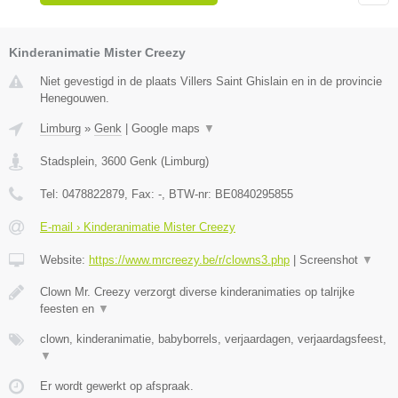
Kinderanimatie Mister Creezy
Niet gevestigd in de plaats Villers Saint Ghislain en in de provincie
Henegouwen.
Limburg
»
Genk
|
Google maps
▼
Stadsplein
,
3600
Genk
(
Limburg
)
Tel:
0478822879
, Fax:
-
, BTW-nr:
BE0840295855
E-mail › Kinderanimatie Mister Creezy
Website:
https://www.mrcreezy.be/r/clowns3.php
|
Screenshot
▼
Clown Mr. Creezy verzorgt diverse kinderanimaties op talrijke
feesten en
▼
clown, kinderanimatie, babyborrels, verjaardagen, verjaardagsfeest,
▼
Er wordt gewerkt op afspraak.