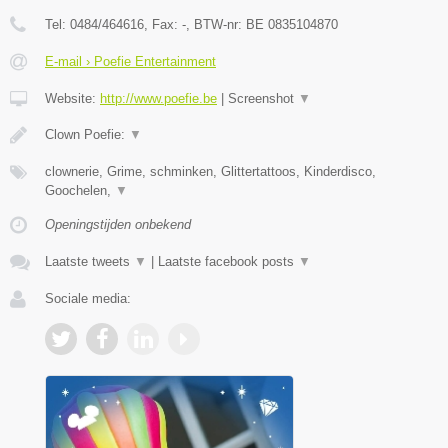
Tel:
0484/464616
, Fax:
-
, BTW-nr:
BE 0835104870
E-mail › Poefie Entertainment
Website:
http://www.poefie.be
|
Screenshot
▼
Clown Poefie:
▼
clownerie, Grime, schminken, Glittertattoos, Kinderdisco,
Goochelen,
▼
Openingstijden onbekend
Laatste tweets
▼
|
Laatste facebook posts
▼
Sociale media: