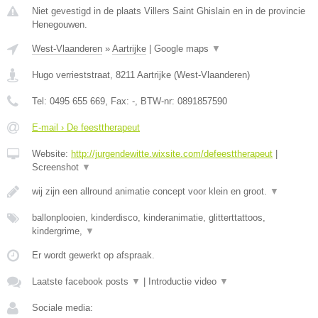
Niet gevestigd in de plaats Villers Saint Ghislain en in de provincie
Henegouwen.
West-Vlaanderen
»
Aartrijke
|
Google maps
▼
Hugo verrieststraat
,
8211
Aartrijke
(
West-Vlaanderen
)
Tel:
0495 655 669
, Fax:
-
, BTW-nr:
0891857590
E-mail › De feesttherapeut
Website:
http://jurgendewitte.wixsite.com/defeesttherapeut
|
Screenshot
▼
wij zijn een allround animatie concept voor klein en groot.
▼
ballonplooien, kinderdisco, kinderanimatie, glitterttattoos,
kindergrime,
▼
Er wordt gewerkt op afspraak.
Laatste facebook posts
▼
|
Introductie video
▼
Sociale media: