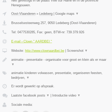
Niet gevestigd in de plaats Ville sur Haine en in de provincie
Henegouwen.
Oost-Vlaanderen
»
Ledeberg
|
Google maps
▼
Brusselsesteenweg 257
,
9050
Ledeberg
(
Oost-Vlaanderen
)
Tel:
0477530285
, Fax:
geen
, BTW-nr:
739.379.926
E-mail › Clown " AARDBEI "
Website:
http://www.clownaardbei.be
|
Screenshot
▼
animatie - presentatie - organisatie voor groot en klein als er maar
▼
animatie kinderen volwassen, presentatie, organiseren feesten,
bedrijven,
▼
Er wordt gewerkt op afspraak.
Laatste facebook posts
▼
|
Introductie video
▼
Sociale media: