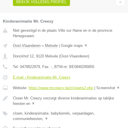
BEKIJK VOLLEDIG PROFIEL
Kinderanimatie Mr. Creezy
Niet gevestigd in de plaats Ville sur Haine en in de provincie
Henegouwen.
Oost-Vlaanderen
»
Melsele
|
Google maps
▼
Donckhof 12
,
9120
Melsele
(
Oost-Vlaanderen
)
Tel:
0478822879
, Fax:
-
, BTW-nr:
BE0840295855
E-mail › Kinderanimatie Mr. Creezy
Website:
https://www.mrcreezy.be/r/clowns2.php
|
Screenshot
▼
Clown Mr. Creezy verzorgt diverse kinderanimaties op talrijke
feesten en
▼
clown, kinderanimatie, babyborrels, verjaardagen,
communiefeesten,
▼