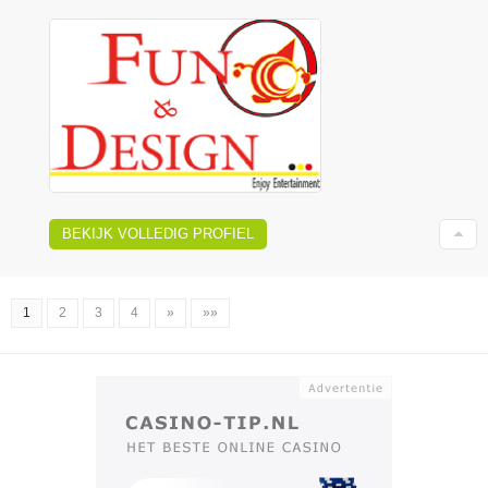
BEKIJK VOLLEDIG PROFIEL
1
2
3
4
»
»»