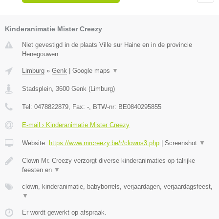
Kinderanimatie Mister Creezy
Niet gevestigd in de plaats Ville sur Haine en in de provincie
Henegouwen.
Limburg
»
Genk
|
Google maps
▼
Stadsplein
,
3600
Genk
(
Limburg
)
Tel:
0478822879
, Fax:
-
, BTW-nr:
BE0840295855
E-mail › Kinderanimatie Mister Creezy
Website:
https://www.mrcreezy.be/r/clowns3.php
|
Screenshot
▼
Clown Mr. Creezy verzorgt diverse kinderanimaties op talrijke
feesten en
▼
clown, kinderanimatie, babyborrels, verjaardagen, verjaardagsfeest,
▼
Er wordt gewerkt op afspraak.