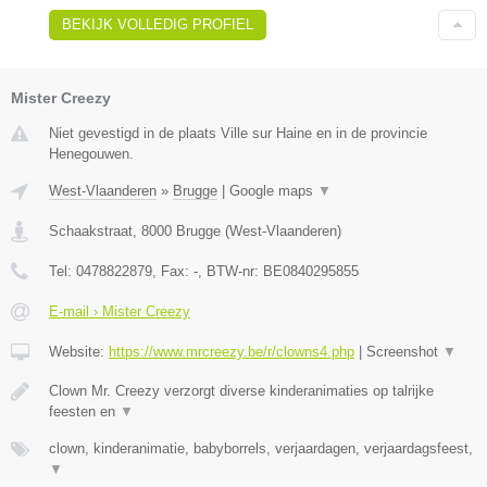
BEKIJK VOLLEDIG PROFIEL
Mister Creezy
Niet gevestigd in de plaats Ville sur Haine en in de provincie
Henegouwen.
West-Vlaanderen
»
Brugge
|
Google maps
▼
Schaakstraat
,
8000
Brugge
(
West-Vlaanderen
)
Tel:
0478822879
, Fax:
-
, BTW-nr:
BE0840295855
E-mail › Mister Creezy
Website:
https://www.mrcreezy.be/r/clowns4.php
|
Screenshot
▼
Clown Mr. Creezy verzorgt diverse kinderanimaties op talrijke
feesten en
▼
clown, kinderanimatie, babyborrels, verjaardagen, verjaardagsfeest,
▼