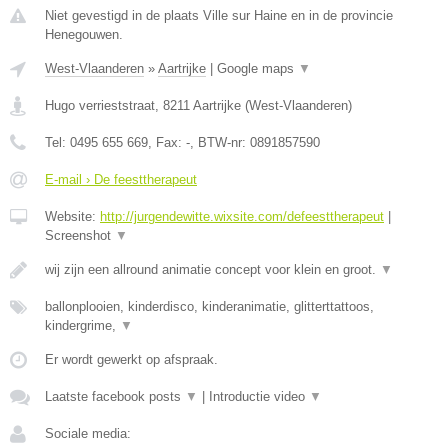
Niet gevestigd in de plaats Ville sur Haine en in de provincie
Henegouwen.
West-Vlaanderen
»
Aartrijke
|
Google maps
▼
Hugo verrieststraat
,
8211
Aartrijke
(
West-Vlaanderen
)
Tel:
0495 655 669
, Fax:
-
, BTW-nr:
0891857590
E-mail › De feesttherapeut
Website:
http://jurgendewitte.wixsite.com/defeesttherapeut
|
Screenshot
▼
wij zijn een allround animatie concept voor klein en groot.
▼
ballonplooien, kinderdisco, kinderanimatie, glitterttattoos,
kindergrime,
▼
Er wordt gewerkt op afspraak.
Laatste facebook posts
▼
|
Introductie video
▼
Sociale media: