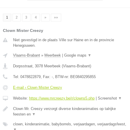
1
2
3
4
»
»»
Clown Mister Creezy
Niet gevestigd in de plaats Ville sur Haine en in de provincie
Henegouwen.
Vlaams-Brabant
»
Meerbeek
|
Google maps
▼
Dorpsstraat
,
3078
Meerbeek
(
Vlaams-Brabant
)
Tel:
0478822879
, Fax:
-
, BTW-nr:
BE0840295855
E-mail › Clown Mister Creezy
Website:
https://www.mrcreezy.be/r/clowns5.php
|
Screenshot
▼
Clown Mr. Creezy verzorgt diverse kinderanimaties op talrijke
feesten en
▼
clown, kinderanimatie, babyborrels, verjaardagen, verjaardagsfeest,
▼