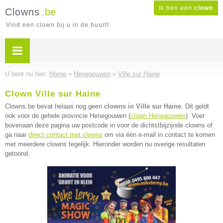
Ik ben een
clown
Clowns
.be
Vind een clown bij u in de buurt!
U bent nu hier:
Home
»
Henegouwen
»
Ville sur Haine
Clown Ville sur Haine
Clowns.be bevat helaas nog geen
clowns in Ville sur Haine
. Dit geldt
ook voor de gehele provincie Henegouwen (
clown Henegouwen
). Voer
bovenaan deze pagina uw postcode in voor de dichtstbijzijnde clowns of
ga naar
direct contact met clowns
om via één e-mail in contact te komen
met meerdere clowns tegelijk. Hieronder worden nu overige resultaten
getoond.