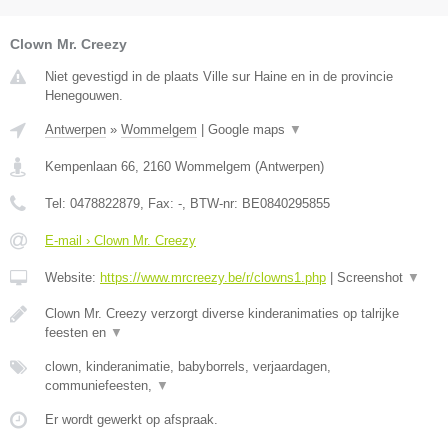
Clown Mr. Creezy
Niet gevestigd in de plaats Ville sur Haine en in de provincie
Henegouwen.
Antwerpen
»
Wommelgem
|
Google maps
▼
Kempenlaan 66
,
2160
Wommelgem
(
Antwerpen
)
Tel:
0478822879
, Fax:
-
, BTW-nr:
BE0840295855
E-mail › Clown Mr. Creezy
Website:
https://www.mrcreezy.be/r/clowns1.php
|
Screenshot
▼
Clown Mr. Creezy verzorgt diverse kinderanimaties op talrijke
feesten en
▼
clown, kinderanimatie, babyborrels, verjaardagen,
communiefeesten,
▼
Er wordt gewerkt op afspraak.