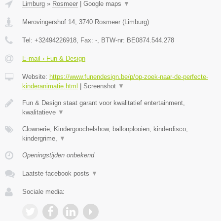
Limburg
»
Rosmeer
|
Google maps
▼
Merovingershof 14
,
3740
Rosmeer
(
Limburg
)
Tel:
+32494226918
, Fax:
-
, BTW-nr:
BE0874.544.278
E-mail › Fun & Design
Website:
https://www.funendesign.be/p/op-zoek-naar-de-perfecte-
kinderanimatie.html
|
Screenshot
▼
Fun & Design staat garant voor kwalitatief entertainment,
kwalitatieve
▼
Clownerie, Kindergoochelshow, ballonplooien, kinderdisco,
kindergrime,
▼
Openingstijden onbekend
Laatste facebook posts
▼
Sociale media: