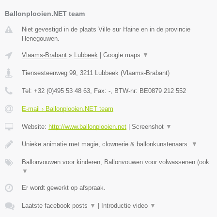
Ballonplooien.NET team
Niet gevestigd in de plaats Ville sur Haine en in de provincie
Henegouwen.
Vlaams-Brabant
»
Lubbeek
|
Google maps
▼
Tiensesteenweg 99
,
3211
Lubbeek
(
Vlaams-Brabant
)
Tel:
+32 (0)495 53 48 63
, Fax:
-
, BTW-nr:
BE0879 212 552
E-mail › Ballonplooien.NET team
Website:
http://www.ballonplooien.net
|
Screenshot
▼
Unieke animatie met magie, clownerie & ballonkunstenaars.
▼
Ballonvouwen voor kinderen, Ballonvouwen voor volwassenen (ook
▼
Er wordt gewerkt op afspraak.
Laatste facebook posts
▼
|
Introductie video
▼