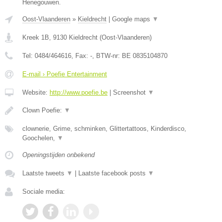
Henegouwen.
Oost-Vlaanderen
»
Kieldrecht
|
Google maps
▼
Kreek 1B
,
9130
Kieldrecht
(
Oost-Vlaanderen
)
Tel:
0484/464616
, Fax:
-
, BTW-nr:
BE 0835104870
E-mail › Poefie Entertainment
Website:
http://www.poefie.be
|
Screenshot
▼
Clown Poefie:
▼
clownerie, Grime, schminken, Glittertattoos, Kinderdisco,
Goochelen,
▼
Openingstijden onbekend
Laatste tweets
▼
|
Laatste facebook posts
▼
Sociale media: