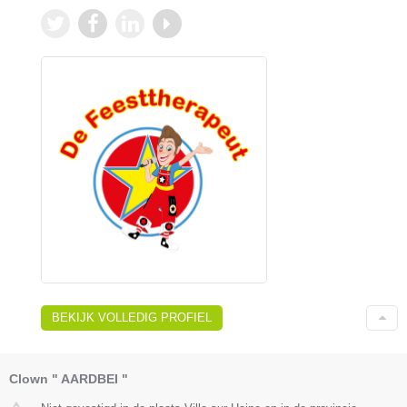
BEKIJK VOLLEDIG PROFIEL
Clown " AARDBEI "