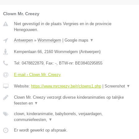
Clown Mr. Creezy
Niet gevestigd in de plaats Vergnies en in de provincie
Henegouwen.
Antwerpen
»
Wommelgem
|
Google maps
▼
Kempenlaan 66
,
2160
Wommelgem
(
Antwerpen
)
Tel:
0478822879
, Fax:
-
, BTW-nr:
BE0840295855
E-mail › Clown Mr. Creezy
Website:
https://www.mrcreezy.be/r/clowns1.php
|
Screenshot
▼
Clown Mr. Creezy verzorgt diverse kinderanimaties op talrijke
feesten en
▼
clown, kinderanimatie, babyborrels, verjaardagen,
communiefeesten,
▼
Er wordt gewerkt op afspraak.