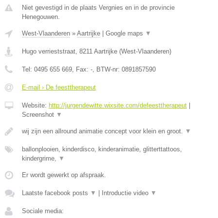
Niet gevestigd in de plaats Vergnies en in de provincie
Henegouwen.
West-Vlaanderen
»
Aartrijke
|
Google maps
▼
Hugo verrieststraat
,
8211
Aartrijke
(
West-Vlaanderen
)
Tel:
0495 655 669
, Fax:
-
, BTW-nr:
0891857590
E-mail › De feesttherapeut
Website:
http://jurgendewitte.wixsite.com/defeesttherapeut
|
Screenshot
▼
wij zijn een allround animatie concept voor klein en groot.
▼
ballonplooien, kinderdisco, kinderanimatie, glitterttattoos,
kindergrime,
▼
Er wordt gewerkt op afspraak.
Laatste facebook posts
▼
|
Introductie video
▼
Sociale media: