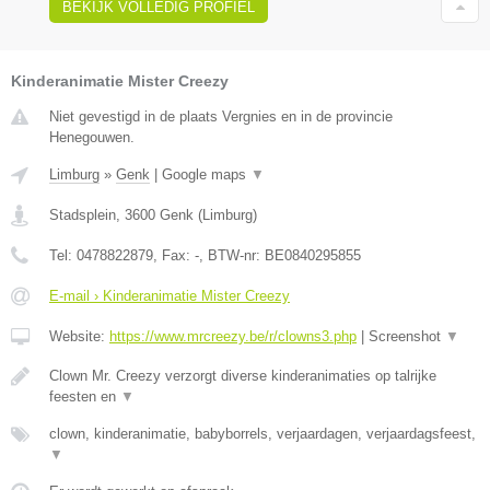
BEKIJK VOLLEDIG PROFIEL
Kinderanimatie Mister Creezy
Niet gevestigd in de plaats Vergnies en in de provincie
Henegouwen.
Limburg
»
Genk
|
Google maps
▼
Stadsplein
,
3600
Genk
(
Limburg
)
Tel:
0478822879
, Fax:
-
, BTW-nr:
BE0840295855
E-mail › Kinderanimatie Mister Creezy
Website:
https://www.mrcreezy.be/r/clowns3.php
|
Screenshot
▼
Clown Mr. Creezy verzorgt diverse kinderanimaties op talrijke
feesten en
▼
clown, kinderanimatie, babyborrels, verjaardagen, verjaardagsfeest,
▼