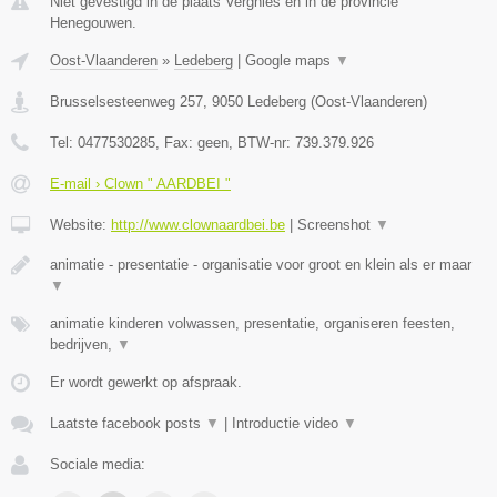
Niet gevestigd in de plaats Vergnies en in de provincie
Henegouwen.
Oost-Vlaanderen
»
Ledeberg
|
Google maps
▼
Brusselsesteenweg 257
,
9050
Ledeberg
(
Oost-Vlaanderen
)
Tel:
0477530285
, Fax:
geen
, BTW-nr:
739.379.926
E-mail › Clown " AARDBEI "
Website:
http://www.clownaardbei.be
|
Screenshot
▼
animatie - presentatie - organisatie voor groot en klein als er maar
▼
animatie kinderen volwassen, presentatie, organiseren feesten,
bedrijven,
▼
Er wordt gewerkt op afspraak.
Laatste facebook posts
▼
|
Introductie video
▼
Sociale media: