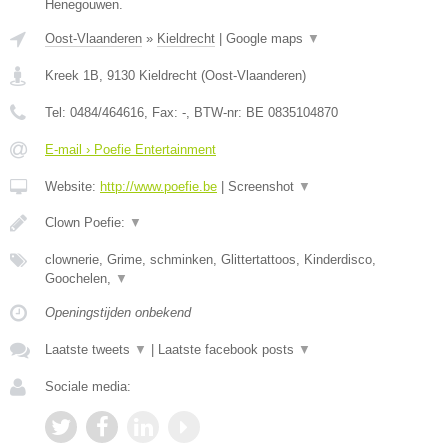
Henegouwen.
Oost-Vlaanderen
»
Kieldrecht
|
Google maps
▼
Kreek 1B
,
9130
Kieldrecht
(
Oost-Vlaanderen
)
Tel:
0484/464616
, Fax:
-
, BTW-nr:
BE 0835104870
E-mail › Poefie Entertainment
Website:
http://www.poefie.be
|
Screenshot
▼
Clown Poefie:
▼
clownerie, Grime, schminken, Glittertattoos, Kinderdisco,
Goochelen,
▼
Openingstijden onbekend
Laatste tweets
▼
|
Laatste facebook posts
▼
Sociale media: