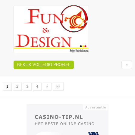
BEKIJK VOLLEDIG PROFIEL
1
2
3
4
»
»»