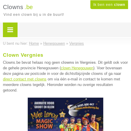
Ik ben een
clown
Clowns
.be
Vind een clown bij u in de buurt!
U bent nu hier:
Home
»
Henegouwen
»
Vergnies
Clown Vergnies
Clowns.be bevat helaas nog geen
clowns in Vergnies
. Dit geldt ook voor
de gehele provincie Henegouwen (
clown Henegouwen
). Voer bovenaan
deze pagina uw postcode in voor de dichtstbijzijnde clowns of ga naar
direct contact met clowns
om via één e-mail in contact te komen met
meerdere clowns tegelijk. Hieronder worden nu overige resultaten
getoond.