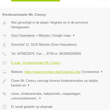
Kinderanimatie Mr. Creezy
Niet gevestigd in de plaats Vergnies en in de provincie
Henegouwen.
Oost-Vlaanderen
»
Melsele
|
Google maps
▼
Donckhof 12
,
9120
Melsele
(
Oost-Vlaanderen
)
Tel:
0478822879
, Fax:
-
, BTW-nr:
BE0840295855
E-mail › Kinderanimatie Mr. Creezy
Website:
https://www.mrcreezy.be/r/clowns2.php
|
Screenshot
▼
Clown Mr. Creezy verzorgt diverse kinderanimaties op talrijke
feesten en
▼
clown, kinderanimatie, babyborrels, verjaardagen,
communiefeesten,
▼
Er wordt gewerkt op afspraak.