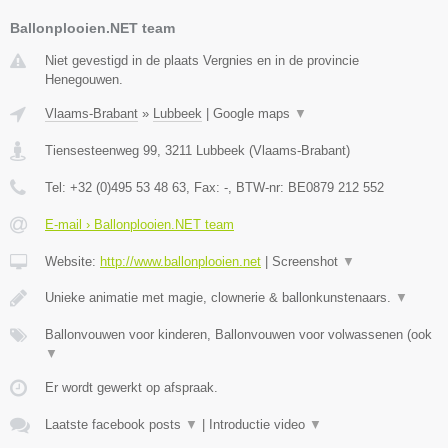
Ballonplooien.NET team
Niet gevestigd in de plaats Vergnies en in de provincie
Henegouwen.
Vlaams-Brabant
»
Lubbeek
|
Google maps
▼
Tiensesteenweg 99
,
3211
Lubbeek
(
Vlaams-Brabant
)
Tel:
+32 (0)495 53 48 63
, Fax:
-
, BTW-nr:
BE0879 212 552
E-mail › Ballonplooien.NET team
Website:
http://www.ballonplooien.net
|
Screenshot
▼
Unieke animatie met magie, clownerie & ballonkunstenaars.
▼
Ballonvouwen voor kinderen, Ballonvouwen voor volwassenen (ook
▼
Er wordt gewerkt op afspraak.
Laatste facebook posts
▼
|
Introductie video
▼