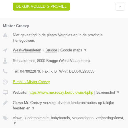
BEKIJK VOLLEDIG PROFIEL
Mister Creezy
Niet gevestigd in de plaats Vergnies en in de provincie
Henegouwen.
West-Vlaanderen
»
Brugge
|
Google maps
▼
Schaakstraat
,
8000
Brugge
(
West-Vlaanderen
)
Tel:
0478822879
, Fax:
-
, BTW-nr:
BE0840295855
E-mail › Mister Creezy
Website:
https://www.mrcreezy.be/r/clowns4.php
|
Screenshot
▼
Clown Mr. Creezy verzorgt diverse kinderanimaties op talrijke
feesten en
▼
clown, kinderanimatie, babyborrels, verjaardagen, verjaardagsfeest,
▼