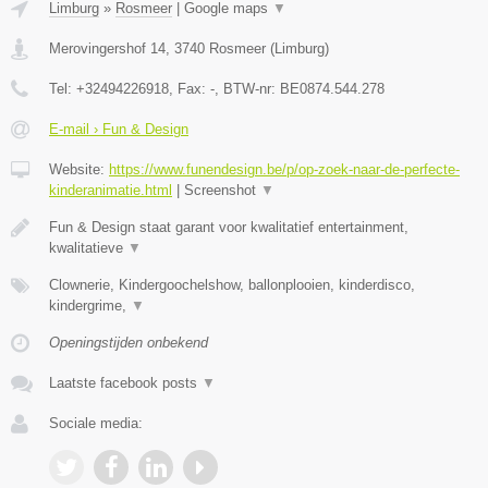
Limburg
»
Rosmeer
|
Google maps
▼
Merovingershof 14
,
3740
Rosmeer
(
Limburg
)
Tel:
+32494226918
, Fax:
-
, BTW-nr:
BE0874.544.278
E-mail › Fun & Design
Website:
https://www.funendesign.be/p/op-zoek-naar-de-perfecte-
kinderanimatie.html
|
Screenshot
▼
Fun & Design staat garant voor kwalitatief entertainment,
kwalitatieve
▼
Clownerie, Kindergoochelshow, ballonplooien, kinderdisco,
kindergrime,
▼
Openingstijden onbekend
Laatste facebook posts
▼
Sociale media: