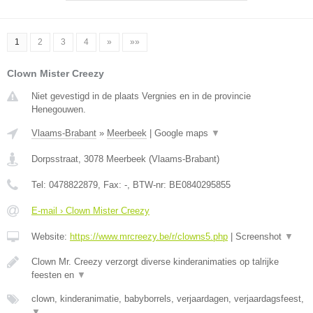
1
2
3
4
»
»»
Clown Mister Creezy
Niet gevestigd in de plaats Vergnies en in de provincie
Henegouwen.
Vlaams-Brabant
»
Meerbeek
|
Google maps
▼
Dorpsstraat
,
3078
Meerbeek
(
Vlaams-Brabant
)
Tel:
0478822879
, Fax:
-
, BTW-nr:
BE0840295855
E-mail › Clown Mister Creezy
Website:
https://www.mrcreezy.be/r/clowns5.php
|
Screenshot
▼
Clown Mr. Creezy verzorgt diverse kinderanimaties op talrijke
feesten en
▼
clown, kinderanimatie, babyborrels, verjaardagen, verjaardagsfeest,
▼