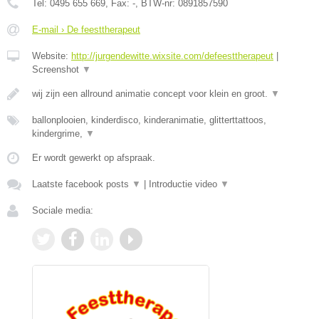
Tel:
0495 655 669
, Fax:
-
, BTW-nr:
0891857590
E-mail › De feesttherapeut
Website:
http://jurgendewitte.wixsite.com/defeesttherapeut
|
Screenshot
▼
wij zijn een allround animatie concept voor klein en groot.
▼
ballonplooien, kinderdisco, kinderanimatie, glitterttattoos,
kindergrime,
▼
Er wordt gewerkt op afspraak.
Laatste facebook posts
▼
|
Introductie video
▼
Sociale media: