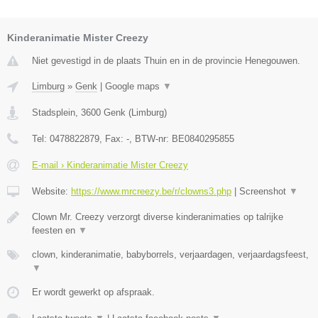
Kinderanimatie Mister Creezy
Niet gevestigd in de plaats Thuin en in de provincie Henegouwen.
Limburg
»
Genk
|
Google maps
▼
Stadsplein
,
3600
Genk
(
Limburg
)
Tel:
0478822879
, Fax:
-
, BTW-nr:
BE0840295855
E-mail › Kinderanimatie Mister Creezy
Website:
https://www.mrcreezy.be/r/clowns3.php
|
Screenshot
▼
Clown Mr. Creezy verzorgt diverse kinderanimaties op talrijke
feesten en
▼
clown, kinderanimatie, babyborrels, verjaardagen, verjaardagsfeest,
▼
Er wordt gewerkt op afspraak.