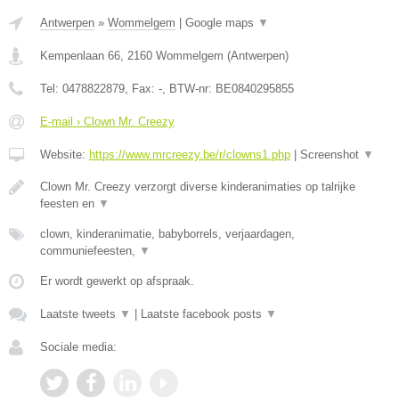
Antwerpen
»
Wommelgem
|
Google maps
▼
Kempenlaan 66
,
2160
Wommelgem
(
Antwerpen
)
Tel:
0478822879
, Fax:
-
, BTW-nr:
BE0840295855
E-mail › Clown Mr. Creezy
Website:
https://www.mrcreezy.be/r/clowns1.php
|
Screenshot
▼
Clown Mr. Creezy verzorgt diverse kinderanimaties op talrijke
feesten en
▼
clown, kinderanimatie, babyborrels, verjaardagen,
communiefeesten,
▼
Er wordt gewerkt op afspraak.
Laatste tweets
▼
|
Laatste facebook posts
▼
Sociale media: