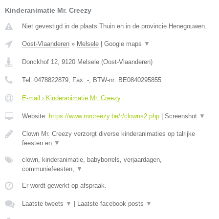
Kinderanimatie Mr. Creezy
Niet gevestigd in de plaats Thuin en in de provincie Henegouwen.
Oost-Vlaanderen
»
Melsele
|
Google maps
▼
Donckhof 12
,
9120
Melsele
(
Oost-Vlaanderen
)
Tel:
0478822879
, Fax:
-
, BTW-nr:
BE0840295855
E-mail › Kinderanimatie Mr. Creezy
Website:
https://www.mrcreezy.be/r/clowns2.php
|
Screenshot
▼
Clown Mr. Creezy verzorgt diverse kinderanimaties op talrijke
feesten en
▼
clown, kinderanimatie, babyborrels, verjaardagen,
communiefeesten,
▼
Er wordt gewerkt op afspraak.
Laatste tweets
▼
|
Laatste facebook posts
▼