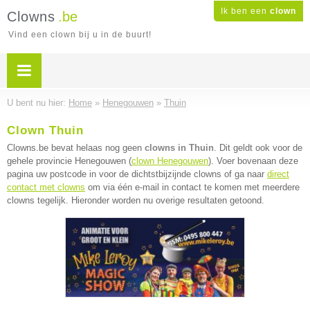
Ik ben een
clown
Clowns
.be
Vind een clown bij u in de buurt!
U bent nu hier:
Home
»
Henegouwen
»
Thuin
Clown Thuin
Clowns.be bevat helaas nog geen
clowns in Thuin
. Dit geldt ook voor de
gehele provincie Henegouwen (
clown Henegouwen
). Voer bovenaan deze
pagina uw postcode in voor de dichtstbijzijnde clowns of ga naar
direct
contact met clowns
om via één e-mail in contact te komen met meerdere
clowns tegelijk. Hieronder worden nu overige resultaten getoond.