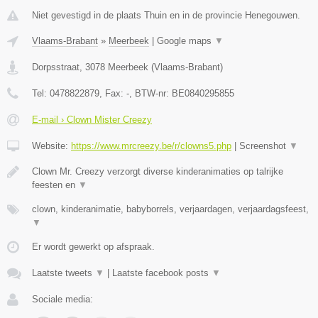
Niet gevestigd in de plaats Thuin en in de provincie Henegouwen.
Vlaams-Brabant
»
Meerbeek
|
Google maps
▼
Dorpsstraat
,
3078
Meerbeek
(
Vlaams-Brabant
)
Tel:
0478822879
, Fax:
-
, BTW-nr:
BE0840295855
E-mail › Clown Mister Creezy
Website:
https://www.mrcreezy.be/r/clowns5.php
|
Screenshot
▼
Clown Mr. Creezy verzorgt diverse kinderanimaties op talrijke
feesten en
▼
clown, kinderanimatie, babyborrels, verjaardagen, verjaardagsfeest,
▼
Er wordt gewerkt op afspraak.
Laatste tweets
▼
|
Laatste facebook posts
▼
Sociale media: