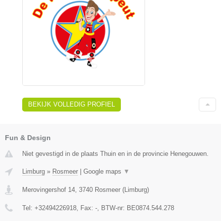
BEKIJK VOLLEDIG PROFIEL
Fun & Design
Niet gevestigd in de plaats Thuin en in de provincie Henegouwen.
Limburg
»
Rosmeer
|
Google maps
▼
Merovingershof 14
,
3740
Rosmeer
(
Limburg
)
Tel:
+32494226918
, Fax:
-
, BTW-nr:
BE0874.544.278