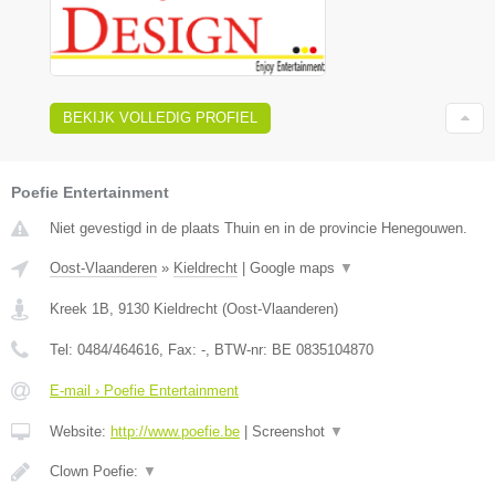
BEKIJK VOLLEDIG PROFIEL
Poefie Entertainment
Niet gevestigd in de plaats Thuin en in de provincie Henegouwen.
Oost-Vlaanderen
»
Kieldrecht
|
Google maps
▼
Kreek 1B
,
9130
Kieldrecht
(
Oost-Vlaanderen
)
Tel:
0484/464616
, Fax:
-
, BTW-nr:
BE 0835104870
E-mail › Poefie Entertainment
Website:
http://www.poefie.be
|
Screenshot
▼
Clown Poefie:
▼