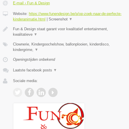
E-mail › Fun & Design
Website:
https://www.funendesign.be/p/op-zoek-naar-de-perfecte-
kinderanimatie.html
|
Screenshot
▼
Fun & Design staat garant voor kwalitatief entertainment,
kwalitatieve
▼
Clownerie, Kindergoochelshow, ballonplooien, kinderdisco,
kindergrime,
▼
Openingstijden onbekend
Laatste facebook posts
▼
Sociale media: