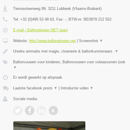
Tiensesteenweg 99
,
3211
Lubbeek
(
Vlaams-Brabant
)
Tel:
+32 (0)495 53 48 63
, Fax:
-
, BTW-nr:
BE0879 212 552
E-mail › Ballonplooien.NET team
Website:
http://www.ballonplooien.net
|
Screenshot
▼
Unieke animatie met magie, clownerie & ballonkunstenaars.
▼
Ballonvouwen voor kinderen, Ballonvouwen voor volwassenen (ook
▼
Er wordt gewerkt op afspraak.
Laatste facebook posts
▼
|
Introductie video
▼
Sociale media: