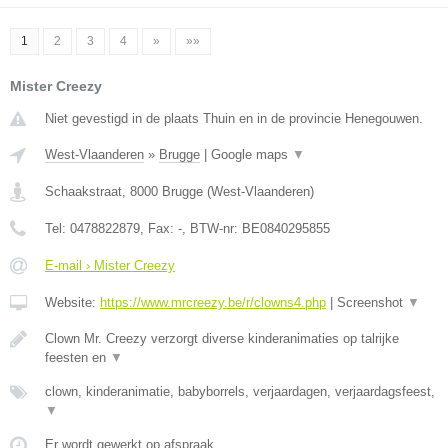
1
2
3
4
»
»»
Mister Creezy
Niet gevestigd in de plaats Thuin en in de provincie Henegouwen.
West-Vlaanderen
»
Brugge
|
Google maps
▼
Schaakstraat
,
8000
Brugge
(
West-Vlaanderen
)
Tel:
0478822879
, Fax:
-
, BTW-nr:
BE0840295855
E-mail › Mister Creezy
Website:
https://www.mrcreezy.be/r/clowns4.php
|
Screenshot
▼
Clown Mr. Creezy verzorgt diverse kinderanimaties op talrijke
feesten en
▼
clown, kinderanimatie, babyborrels, verjaardagen, verjaardagsfeest,
▼
Er wordt gewerkt op afspraak.