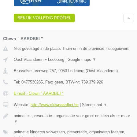
BEKIJK VOLLEDIG PROFIEL
Clown " AARDBEI "
Niet gevestigd in de plaats Thuin en in de provincie Henegouwen.
Oost-Vlaanderen
»
Ledeberg
|
Google maps
▼
Brusselsesteenweg 257
,
9050
Ledeberg
(
Oost-Vlaanderen
)
Tel:
0477530285
, Fax:
geen
, BTW-nr:
739.379.926
E-mail › Clown " AARDBEI "
Website:
http://www.clownaardbei.be
|
Screenshot
▼
animatie - presentatie - organisatie voor groot en klein als er maar
▼
animatie kinderen volwassen, presentatie, organiseren feesten,