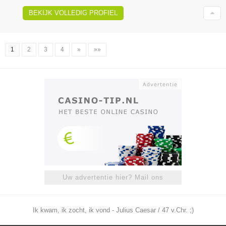
BEKIJK VOLLEDIG PROFIEL
1
2
3
4
»
»»
Uw advertentie hier? Mail ons
Ik kwam, ik zocht, ik vond - Julius Caesar / 47 v.Chr. ;)