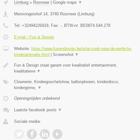
Limburg
»
Rosmeer
|
Google maps
▼
Merovingershof 14
,
3740
Rosmeer
(
Limburg
)
Tel:
+32494226918
, Fax:
-
, BTW-nr:
BE0874.544.278
E-mail › Fun & Design
Website:
https://www.funendesign.be/p/op-zoek-naar-de-perfecte-
kinderanimatie.html
|
Screenshot
▼
Fun & Design staat garant voor kwalitatief entertainment,
kwalitatieve
▼
Clownerie, Kindergoochelshow, ballonplooien, kinderdisco,
kindergrime,
▼
Openingstijden onbekend
Laatste facebook posts
▼
Sociale media: