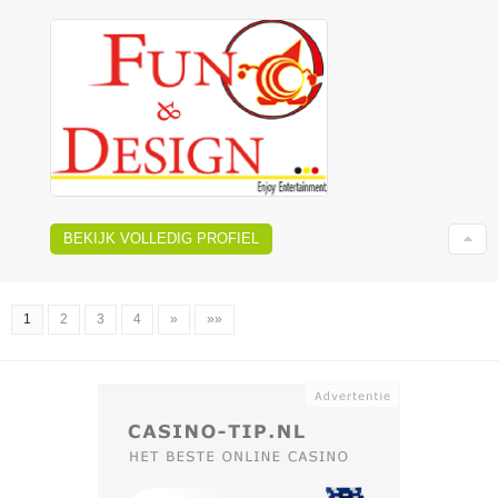
BEKIJK VOLLEDIG PROFIEL
1
2
3
4
»
»»