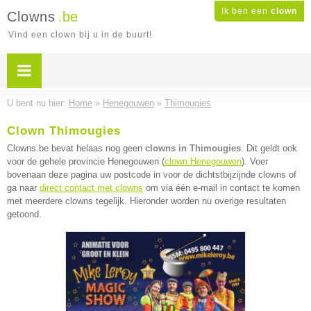
Ik ben een
clown
Clowns
.be
Vind een clown bij u in de buurt!
U bent nu hier:
Home
»
Henegouwen
»
Thimougies
Clown Thimougies
Clowns.be bevat helaas nog geen
clowns in Thimougies
. Dit geldt ook
voor de gehele provincie Henegouwen (
clown Henegouwen
). Voer
bovenaan deze pagina uw postcode in voor de dichtstbijzijnde clowns of
ga naar
direct contact met clowns
om via één e-mail in contact te komen
met meerdere clowns tegelijk. Hieronder worden nu overige resultaten
getoond.