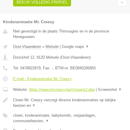
BEKIJK VOLLEDIG PROFIEL
Kinderanimatie Mr. Creezy
Niet gevestigd in de plaats Thimougies en in de provincie
Henegouwen.
Oost-Vlaanderen
»
Melsele
|
Google maps
▼
Donckhof 12
,
9120
Melsele
(
Oost-Vlaanderen
)
Tel:
0478822879
, Fax:
-
, BTW-nr:
BE0840295855
E-mail › Kinderanimatie Mr. Creezy
Website:
https://www.mrcreezy.be/r/clowns2.php
|
Screenshot
▼
Clown Mr. Creezy verzorgt diverse kinderanimaties op talrijke
feesten en
▼
clown, kinderanimatie, babyborrels, verjaardagen,
communiefeesten,
▼