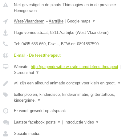
Niet gevestigd in de plaats Thimougies en in de provincie
Henegouwen.
West-Vlaanderen
»
Aartrijke
|
Google maps
▼
Hugo verrieststraat
,
8211
Aartrijke
(
West-Vlaanderen
)
Tel:
0495 655 669
, Fax:
-
, BTW-nr:
0891857590
E-mail › De feesttherapeut
Website:
http://jurgendewitte.wixsite.com/defeesttherapeut
|
Screenshot
▼
wij zijn een allround animatie concept voor klein en groot.
▼
ballonplooien, kinderdisco, kinderanimatie, glitterttattoos,
kindergrime,
▼
Er wordt gewerkt op afspraak.
Laatste facebook posts
▼
|
Introductie video
▼
Sociale media: