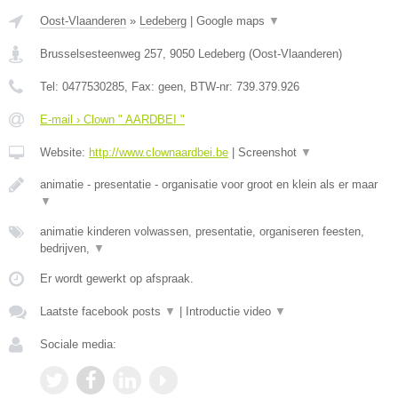
Oost-Vlaanderen
»
Ledeberg
|
Google maps
▼
Brusselsesteenweg 257
,
9050
Ledeberg
(
Oost-Vlaanderen
)
Tel:
0477530285
, Fax:
geen
, BTW-nr:
739.379.926
E-mail › Clown " AARDBEI "
Website:
http://www.clownaardbei.be
|
Screenshot
▼
animatie - presentatie - organisatie voor groot en klein als er maar
▼
animatie kinderen volwassen, presentatie, organiseren feesten,
bedrijven,
▼
Er wordt gewerkt op afspraak.
Laatste facebook posts
▼
|
Introductie video
▼
Sociale media: