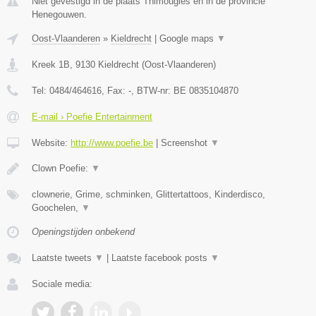
Niet gevestigd in de plaats Thimougies en in de provincie
Henegouwen.
Oost-Vlaanderen
»
Kieldrecht
|
Google maps
▼
Kreek 1B
,
9130
Kieldrecht
(
Oost-Vlaanderen
)
Tel:
0484/464616
, Fax:
-
, BTW-nr:
BE 0835104870
E-mail › Poefie Entertainment
Website:
http://www.poefie.be
|
Screenshot
▼
Clown Poefie:
▼
clownerie, Grime, schminken, Glittertattoos, Kinderdisco,
Goochelen,
▼
Openingstijden onbekend
Laatste tweets
▼
|
Laatste facebook posts
▼
Sociale media: