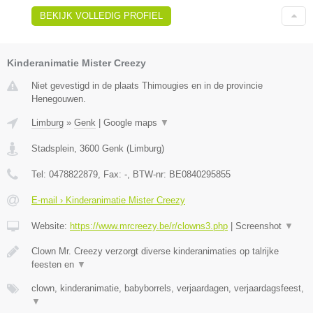
BEKIJK VOLLEDIG PROFIEL
Kinderanimatie Mister Creezy
Niet gevestigd in de plaats Thimougies en in de provincie
Henegouwen.
Limburg
»
Genk
|
Google maps
▼
Stadsplein
,
3600
Genk
(
Limburg
)
Tel:
0478822879
, Fax:
-
, BTW-nr:
BE0840295855
E-mail › Kinderanimatie Mister Creezy
Website:
https://www.mrcreezy.be/r/clowns3.php
|
Screenshot
▼
Clown Mr. Creezy verzorgt diverse kinderanimaties op talrijke
feesten en
▼
clown, kinderanimatie, babyborrels, verjaardagen, verjaardagsfeest,
▼