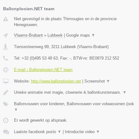
Ballonplooien.NET team
Niet gevestigd in de plaats Thimougies en in de provincie
Henegouwen.
Vlaams-Brabant
»
Lubbeek
|
Google maps
▼
Tiensesteenweg 99
,
3211
Lubbeek
(
Vlaams-Brabant
)
Tel:
+32 (0)495 53 48 63
, Fax:
-
, BTW-nr:
BE0879 212 552
E-mail › Ballonplooien.NET team
Website:
http://www.ballonplooien.net
|
Screenshot
▼
Unieke animatie met magie, clownerie & ballonkunstenaars.
▼
Ballonvouwen voor kinderen, Ballonvouwen voor volwassenen (ook
▼
Er wordt gewerkt op afspraak.
Laatste facebook posts
▼
|
Introductie video
▼