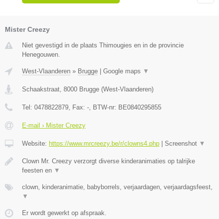
Mister Creezy
Niet gevestigd in de plaats Thimougies en in de provincie
Henegouwen.
West-Vlaanderen
»
Brugge
|
Google maps
▼
Schaakstraat
,
8000
Brugge
(
West-Vlaanderen
)
Tel:
0478822879
, Fax:
-
, BTW-nr:
BE0840295855
E-mail › Mister Creezy
Website:
https://www.mrcreezy.be/r/clowns4.php
|
Screenshot
▼
Clown Mr. Creezy verzorgt diverse kinderanimaties op talrijke
feesten en
▼
clown, kinderanimatie, babyborrels, verjaardagen, verjaardagsfeest,
▼
Er wordt gewerkt op afspraak.