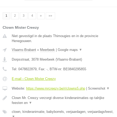
1
2
3
4
»
»»
Clown Mister Creezy
Niet gevestigd in de plaats Thimougies en in de provincie
Henegouwen.
Vlaams-Brabant
»
Meerbeek
|
Google maps
▼
Dorpsstraat
,
3078
Meerbeek
(
Vlaams-Brabant
)
Tel:
0478822879
, Fax:
-
, BTW-nr:
BE0840295855
E-mail › Clown Mister Creezy
Website:
https://www.mrcreezy.be/r/clowns5.php
|
Screenshot
▼
Clown Mr. Creezy verzorgt diverse kinderanimaties op talrijke
feesten en
▼
clown, kinderanimatie, babyborrels, verjaardagen, verjaardagsfeest,
▼