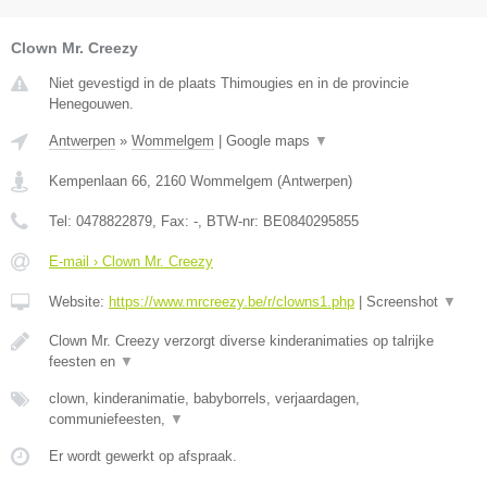
Clown Mr. Creezy
Niet gevestigd in de plaats Thimougies en in de provincie
Henegouwen.
Antwerpen
»
Wommelgem
|
Google maps
▼
Kempenlaan 66
,
2160
Wommelgem
(
Antwerpen
)
Tel:
0478822879
, Fax:
-
, BTW-nr:
BE0840295855
E-mail › Clown Mr. Creezy
Website:
https://www.mrcreezy.be/r/clowns1.php
|
Screenshot
▼
Clown Mr. Creezy verzorgt diverse kinderanimaties op talrijke
feesten en
▼
clown, kinderanimatie, babyborrels, verjaardagen,
communiefeesten,
▼
Er wordt gewerkt op afspraak.