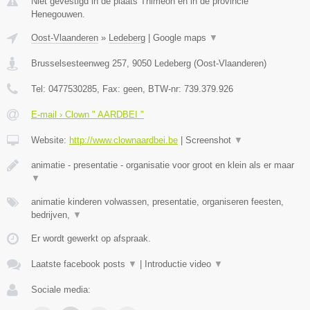
Niet gevestigd in de plaats Thimeon en in de provincie
Henegouwen.
Oost-Vlaanderen
»
Ledeberg
|
Google maps
▼
Brusselsesteenweg 257
,
9050
Ledeberg
(
Oost-Vlaanderen
)
Tel:
0477530285
, Fax:
geen
, BTW-nr:
739.379.926
E-mail › Clown " AARDBEI "
Website:
http://www.clownaardbei.be
|
Screenshot
▼
animatie - presentatie - organisatie voor groot en klein als er maar
▼
animatie kinderen volwassen, presentatie, organiseren feesten,
bedrijven,
▼
Er wordt gewerkt op afspraak.
Laatste facebook posts
▼
|
Introductie video
▼
Sociale media: