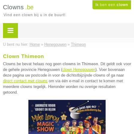
Ik ben een
clown
Clowns
.be
Vind een clown bij u in de buurt!
U bent nu hier:
Home
»
Henegouwen
»
Thimeon
Clown Thimeon
Clowns.be bevat helaas nog geen
clowns in Thimeon
. Dit geldt ook voor
de gehele provincie Henegouwen (
clown Henegouwen
). Voer bovenaan
deze pagina uw postcode in voor de dichtstbijzijnde clowns of ga naar
direct contact met clowns
om via één e-mail in contact te komen met
meerdere clowns tegelijk. Hieronder worden nu overige resultaten
getoond.