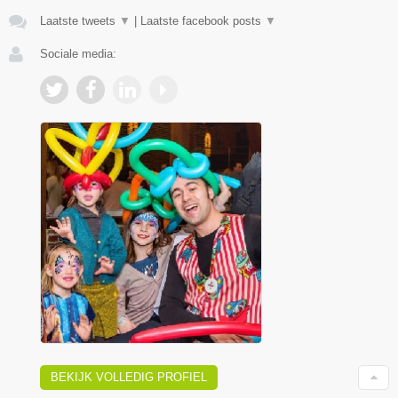
Laatste tweets
▼
|
Laatste facebook posts
▼
Sociale media:
BEKIJK VOLLEDIG PROFIEL