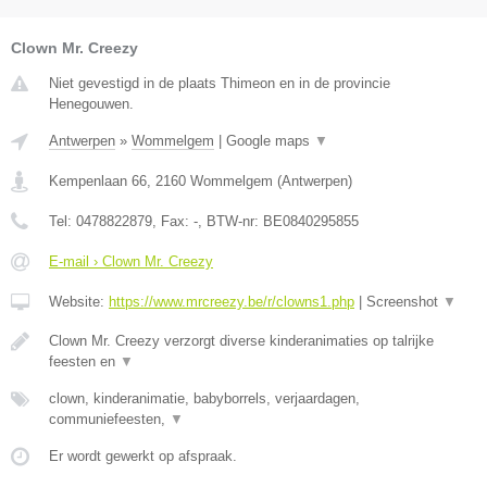
Clown Mr. Creezy
Niet gevestigd in de plaats Thimeon en in de provincie
Henegouwen.
Antwerpen
»
Wommelgem
|
Google maps
▼
Kempenlaan 66
,
2160
Wommelgem
(
Antwerpen
)
Tel:
0478822879
, Fax:
-
, BTW-nr:
BE0840295855
E-mail › Clown Mr. Creezy
Website:
https://www.mrcreezy.be/r/clowns1.php
|
Screenshot
▼
Clown Mr. Creezy verzorgt diverse kinderanimaties op talrijke
feesten en
▼
clown, kinderanimatie, babyborrels, verjaardagen,
communiefeesten,
▼
Er wordt gewerkt op afspraak.