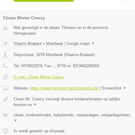
Clown Mister Creezy
Niet gevestigd in de plaats Thimeon en in de provincie
Henegouwen.
Vlaams-Brabant
»
Meerbeek
|
Google maps
▼
Dorpsstraat
,
3078
Meerbeek
(
Vlaams-Brabant
)
Tel:
0478822879
, Fax:
-
, BTW-nr:
BE0840295855
E-mail › Clown Mister Creezy
Website:
https://www.mrcreezy.be/r/clowns5.php
|
Screenshot
▼
Clown Mr. Creezy verzorgt diverse kinderanimaties op talrijke
feesten en
▼
clown, kinderanimatie, babyborrels, verjaardagen, verjaardagsfeest,
▼
Er wordt gewerkt op afspraak.