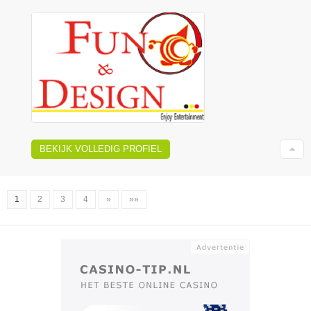
BEKIJK VOLLEDIG PROFIEL
1
2
3
4
»
»»