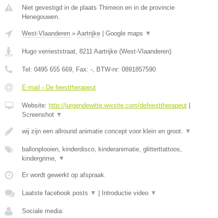
Niet gevestigd in de plaats Thimeon en in de provincie
Henegouwen.
West-Vlaanderen
»
Aartrijke
|
Google maps
▼
Hugo verrieststraat
,
8211
Aartrijke
(
West-Vlaanderen
)
Tel:
0495 655 669
, Fax:
-
, BTW-nr:
0891857590
E-mail › De feesttherapeut
Website:
http://jurgendewitte.wixsite.com/defeesttherapeut
|
Screenshot
▼
wij zijn een allround animatie concept voor klein en groot.
▼
ballonplooien, kinderdisco, kinderanimatie, glitterttattoos,
kindergrime,
▼
Er wordt gewerkt op afspraak.
Laatste facebook posts
▼
|
Introductie video
▼
Sociale media: