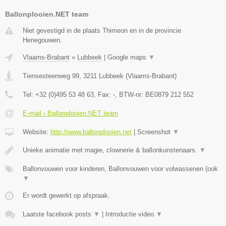
Ballonplooien.NET team
Niet gevestigd in de plaats Thimeon en in de provincie
Henegouwen.
Vlaams-Brabant
»
Lubbeek
|
Google maps
▼
Tiensesteenweg 99
,
3211
Lubbeek
(
Vlaams-Brabant
)
Tel:
+32 (0)495 53 48 63
, Fax:
-
, BTW-nr:
BE0879 212 552
E-mail › Ballonplooien.NET team
Website:
http://www.ballonplooien.net
|
Screenshot
▼
Unieke animatie met magie, clownerie & ballonkunstenaars.
▼
Ballonvouwen voor kinderen, Ballonvouwen voor volwassenen (ook
▼
Er wordt gewerkt op afspraak.
Laatste facebook posts
▼
|
Introductie video
▼