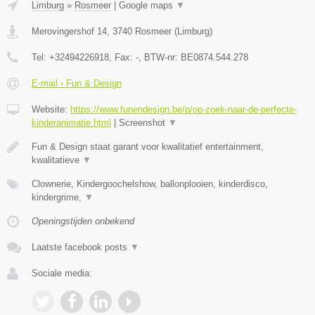
Limburg
»
Rosmeer
|
Google maps
▼
Merovingershof 14
,
3740
Rosmeer
(
Limburg
)
Tel:
+32494226918
, Fax:
-
, BTW-nr:
BE0874.544.278
E-mail › Fun & Design
Website:
https://www.funendesign.be/p/op-zoek-naar-de-perfecte-
kinderanimatie.html
|
Screenshot
▼
Fun & Design staat garant voor kwalitatief entertainment,
kwalitatieve
▼
Clownerie, Kindergoochelshow, ballonplooien, kinderdisco,
kindergrime,
▼
Openingstijden onbekend
Laatste facebook posts
▼
Sociale media: