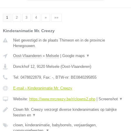
1
2
3
4
»
»»
Kinderanimatie Mr. Creezy
Niet gevestigd in de plaats Thimeon en in de provincie
Henegouwen.
Oost-Vlaanderen
»
Melsele
|
Google maps
▼
Donckhof 12
,
9120
Melsele
(
Oost-Vlaanderen
)
Tel:
0478822879
, Fax:
-
, BTW-nr:
BE0840295855
E-mail › Kinderanimatie Mr. Creezy
Website:
https://www.mrcreezy.be/r/clowns2.php
|
Screenshot
▼
Clown Mr. Creezy verzorgt diverse kinderanimaties op talrijke
feesten en
▼
clown, kinderanimatie, babyborrels, verjaardagen,
communiefeesten,
▼