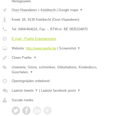
Henegouwen.
Oost-Vlaanderen
»
Kieldrecht
|
Google maps
▼
Kreek 1B
,
9130
Kieldrecht
(
Oost-Vlaanderen
)
Tel:
0484/464616
, Fax:
-
, BTW-nr:
BE 0835104870
E-mail › Poefie Entertainment
Website:
http://www.poefie.be
|
Screenshot
▼
Clown Poefie:
▼
clownerie, Grime, schminken, Glittertattoos, Kinderdisco,
Goochelen,
▼
Openingstijden onbekend
Laatste tweets
▼
|
Laatste facebook posts
▼
Sociale media: