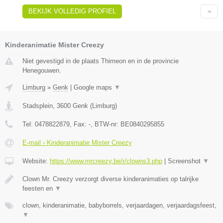
BEKIJK VOLLEDIG PROFIEL
Kinderanimatie Mister Creezy
Niet gevestigd in de plaats Thimeon en in de provincie
Henegouwen.
Limburg
»
Genk
|
Google maps
▼
Stadsplein
,
3600
Genk
(
Limburg
)
Tel:
0478822879
, Fax:
-
, BTW-nr:
BE0840295855
E-mail › Kinderanimatie Mister Creezy
Website:
https://www.mrcreezy.be/r/clowns3.php
|
Screenshot
▼
Clown Mr. Creezy verzorgt diverse kinderanimaties op talrijke
feesten en
▼
clown, kinderanimatie, babyborrels, verjaardagen, verjaardagsfeest,
▼