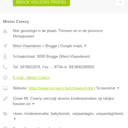
BEKIJK VOLLEDIG PROFIEL
Mister Creezy
Niet gevestigd in de plaats Thimeon en in de provincie
Henegouwen.
West-Vlaanderen
»
Brugge
|
Google maps
▼
Schaakstraat
,
8000
Brugge
(
West-Vlaanderen
)
Tel:
0478822879
, Fax:
-
, BTW-nr:
BE0840295855
E-mail › Mister Creezy
Website:
https://www.mrcreezy.be/r/clowns4.php
|
Screenshot
▼
Clown Mr. Creezy verzorgt diverse kinderanimaties op talrijke
feesten en
▼
clown, kinderanimatie, babyborrels, verjaardagen, verjaardagsfeest,
▼