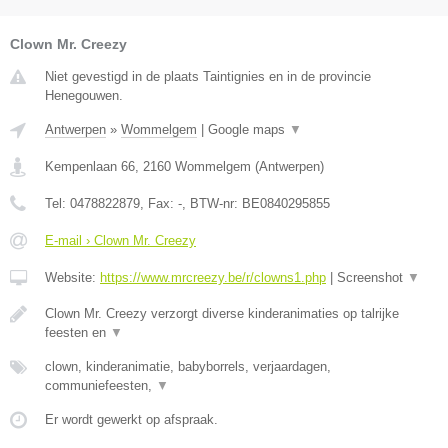
Clown Mr. Creezy
Niet gevestigd in de plaats Taintignies en in de provincie
Henegouwen.
Antwerpen
»
Wommelgem
|
Google maps
▼
Kempenlaan 66
,
2160
Wommelgem
(
Antwerpen
)
Tel:
0478822879
, Fax:
-
, BTW-nr:
BE0840295855
E-mail › Clown Mr. Creezy
Website:
https://www.mrcreezy.be/r/clowns1.php
|
Screenshot
▼
Clown Mr. Creezy verzorgt diverse kinderanimaties op talrijke
feesten en
▼
clown, kinderanimatie, babyborrels, verjaardagen,
communiefeesten,
▼
Er wordt gewerkt op afspraak.