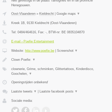
Niet gevestigd in de plaats Taintignies en in de provincie
Henegouwen.
Oost-Vlaanderen
»
Kieldrecht
|
Google maps
▼
Kreek 1B
,
9130
Kieldrecht
(
Oost-Vlaanderen
)
Tel:
0484/464616
, Fax:
-
, BTW-nr:
BE 0835104870
E-mail › Poefie Entertainment
Website:
http://www.poefie.be
|
Screenshot
▼
Clown Poefie:
▼
clownerie, Grime, schminken, Glittertattoos, Kinderdisco,
Goochelen,
▼
Openingstijden onbekend
Laatste tweets
▼
|
Laatste facebook posts
▼
Sociale media: