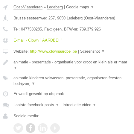
Oost-Vlaanderen
»
Ledeberg
|
Google maps
▼
Brusselsesteenweg 257
,
9050
Ledeberg
(
Oost-Vlaanderen
)
Tel:
0477530285
, Fax:
geen
, BTW-nr:
739.379.926
E-mail › Clown " AARDBEI "
Website:
http://www.clownaardbei.be
|
Screenshot
▼
animatie - presentatie - organisatie voor groot en klein als er maar
▼
animatie kinderen volwassen, presentatie, organiseren feesten,
bedrijven,
▼
Er wordt gewerkt op afspraak.
Laatste facebook posts
▼
|
Introductie video
▼
Sociale media: