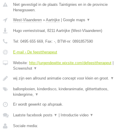
Niet gevestigd in de plaats Taintignies en in de provincie
Henegouwen.
West-Vlaanderen
»
Aartrijke
|
Google maps
▼
Hugo verrieststraat
,
8211
Aartrijke
(
West-Vlaanderen
)
Tel:
0495 655 669
, Fax:
-
, BTW-nr:
0891857590
E-mail › De feesttherapeut
Website:
http://jurgendewitte.wixsite.com/defeesttherapeut
|
Screenshot
▼
wij zijn een allround animatie concept voor klein en groot.
▼
ballonplooien, kinderdisco, kinderanimatie, glitterttattoos,
kindergrime,
▼
Er wordt gewerkt op afspraak.
Laatste facebook posts
▼
|
Introductie video
▼
Sociale media: