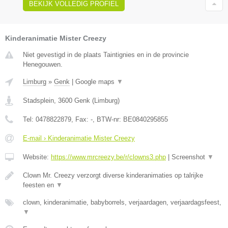
BEKIJK VOLLEDIG PROFIEL
Kinderanimatie Mister Creezy
Niet gevestigd in de plaats Taintignies en in de provincie
Henegouwen.
Limburg
»
Genk
|
Google maps
▼
Stadsplein
,
3600
Genk
(
Limburg
)
Tel:
0478822879
, Fax:
-
, BTW-nr:
BE0840295855
E-mail › Kinderanimatie Mister Creezy
Website:
https://www.mrcreezy.be/r/clowns3.php
|
Screenshot
▼
Clown Mr. Creezy verzorgt diverse kinderanimaties op talrijke
feesten en
▼
clown, kinderanimatie, babyborrels, verjaardagen, verjaardagsfeest,
▼