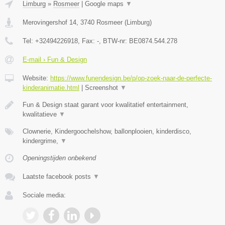
Limburg
»
Rosmeer
|
Google maps
▼
Merovingershof 14
,
3740
Rosmeer
(
Limburg
)
Tel:
+32494226918
, Fax:
-
, BTW-nr:
BE0874.544.278
E-mail › Fun & Design
Website:
https://www.funendesign.be/p/op-zoek-naar-de-perfecte-
kinderanimatie.html
|
Screenshot
▼
Fun & Design staat garant voor kwalitatief entertainment,
kwalitatieve
▼
Clownerie, Kindergoochelshow, ballonplooien, kinderdisco,
kindergrime,
▼
Openingstijden onbekend
Laatste facebook posts
▼
Sociale media: