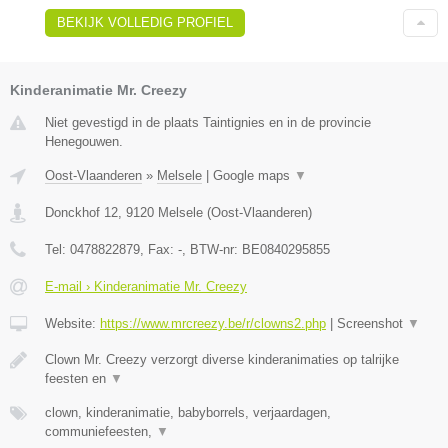
BEKIJK VOLLEDIG PROFIEL
Kinderanimatie Mr. Creezy
Niet gevestigd in de plaats Taintignies en in de provincie
Henegouwen.
Oost-Vlaanderen
»
Melsele
|
Google maps
▼
Donckhof 12
,
9120
Melsele
(
Oost-Vlaanderen
)
Tel:
0478822879
, Fax:
-
, BTW-nr:
BE0840295855
E-mail › Kinderanimatie Mr. Creezy
Website:
https://www.mrcreezy.be/r/clowns2.php
|
Screenshot
▼
Clown Mr. Creezy verzorgt diverse kinderanimaties op talrijke
feesten en
▼
clown, kinderanimatie, babyborrels, verjaardagen,
communiefeesten,
▼