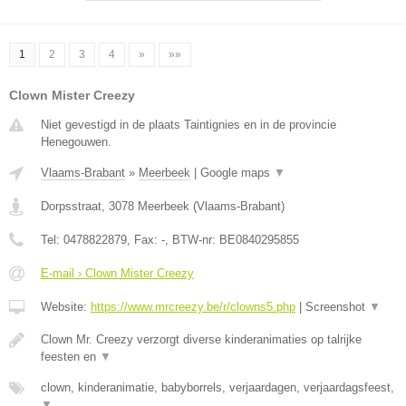
1
2
3
4
»
»»
Clown Mister Creezy
Niet gevestigd in de plaats Taintignies en in de provincie
Henegouwen.
Vlaams-Brabant
»
Meerbeek
|
Google maps
▼
Dorpsstraat
,
3078
Meerbeek
(
Vlaams-Brabant
)
Tel:
0478822879
, Fax:
-
, BTW-nr:
BE0840295855
E-mail › Clown Mister Creezy
Website:
https://www.mrcreezy.be/r/clowns5.php
|
Screenshot
▼
Clown Mr. Creezy verzorgt diverse kinderanimaties op talrijke
feesten en
▼
clown, kinderanimatie, babyborrels, verjaardagen, verjaardagsfeest,
▼