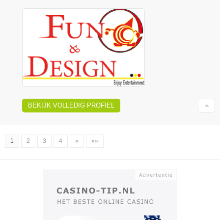
BEKIJK VOLLEDIG PROFIEL
1
2
3
4
»
»»