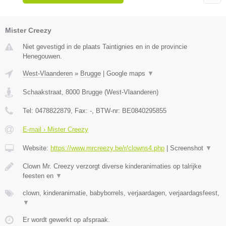
Mister Creezy
Niet gevestigd in de plaats Taintignies en in de provincie
Henegouwen.
West-Vlaanderen
»
Brugge
|
Google maps
▼
Schaakstraat
,
8000
Brugge
(
West-Vlaanderen
)
Tel:
0478822879
, Fax:
-
, BTW-nr:
BE0840295855
E-mail › Mister Creezy
Website:
https://www.mrcreezy.be/r/clowns4.php
|
Screenshot
▼
Clown Mr. Creezy verzorgt diverse kinderanimaties op talrijke
feesten en
▼
clown, kinderanimatie, babyborrels, verjaardagen, verjaardagsfeest,
▼
Er wordt gewerkt op afspraak.