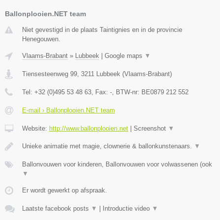
Ballonplooien.NET team
Niet gevestigd in de plaats Taintignies en in de provincie
Henegouwen.
Vlaams-Brabant
»
Lubbeek
|
Google maps
▼
Tiensesteenweg 99
,
3211
Lubbeek
(
Vlaams-Brabant
)
Tel:
+32 (0)495 53 48 63
, Fax:
-
, BTW-nr:
BE0879 212 552
E-mail › Ballonplooien.NET team
Website:
http://www.ballonplooien.net
|
Screenshot
▼
Unieke animatie met magie, clownerie & ballonkunstenaars.
▼
Ballonvouwen voor kinderen, Ballonvouwen voor volwassenen (ook
▼
Er wordt gewerkt op afspraak.
Laatste facebook posts
▼
|
Introductie video
▼