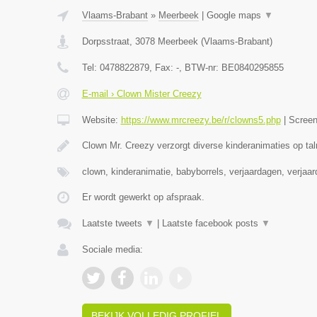
Vlaams-Brabant
»
Meerbeek
|
Google maps
▼
Dorpsstraat
,
3078
Meerbeek
(
Vlaams-Brabant
)
Tel:
0478822879
, Fax:
-
, BTW-nr:
BE0840295855
E-mail › Clown Mister Creezy
Website:
https://www.mrcreezy.be/r/clowns5.php
|
Scree
Clown Mr. Creezy verzorgt diverse kinderanimaties op tal
clown, kinderanimatie, babyborrels, verjaardagen, verjaa
Er wordt gewerkt op afspraak.
Laatste tweets
▼
|
Laatste facebook posts
▼
Sociale media:
BEKIJK VOLLEDIG PROFIEL