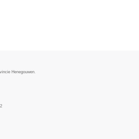
rovincie Henegouwen.
2