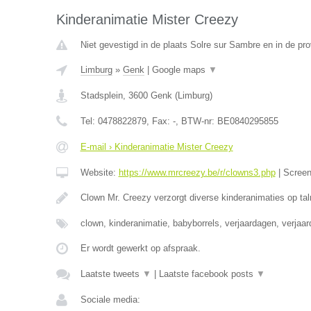
Kinderanimatie Mister Creezy
Niet gevestigd in de plaats Solre sur Sambre en in de p
Limburg
»
Genk
|
Google maps
▼
Stadsplein
,
3600
Genk
(
Limburg
)
Tel:
0478822879
, Fax:
-
, BTW-nr:
BE0840295855
E-mail › Kinderanimatie Mister Creezy
Website:
https://www.mrcreezy.be/r/clowns3.php
|
Scree
Clown Mr. Creezy verzorgt diverse kinderanimaties op tal
clown, kinderanimatie, babyborrels, verjaardagen, verjaa
Er wordt gewerkt op afspraak.
Laatste tweets
▼
|
Laatste facebook posts
▼
Sociale media: