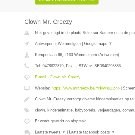
Clown Mr. Creezy
Niet gevestigd in de plaats Solre sur Sambre en in de p
Antwerpen
»
Wommelgem
|
Google maps
▼
Kempenlaan 66
,
2160
Wommelgem
(
Antwerpen
)
Tel:
0478822879
, Fax:
-
, BTW-nr:
BE0840295855
E-mail › Clown Mr. Creezy
Website:
https://www.mrcreezy.be/r/clowns1.php
|
Scree
Clown Mr. Creezy verzorgt diverse kinderanimaties op tal
clown, kinderanimatie, babyborrels, verjaardagen, comm
Er wordt gewerkt op afspraak.
Laatste tweets
▼
|
Laatste facebook posts
▼