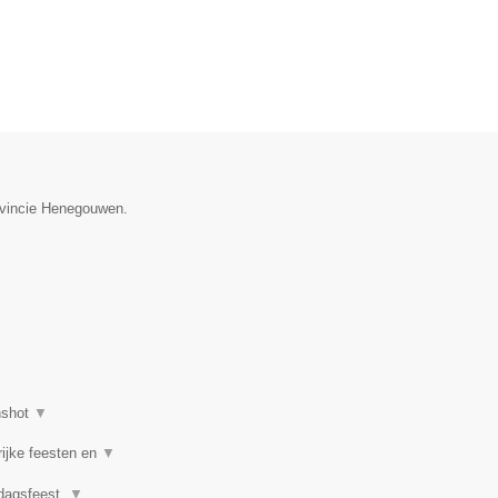
rovincie Henegouwen.
nshot
▼
rijke feesten en
▼
rdagsfeest,
▼