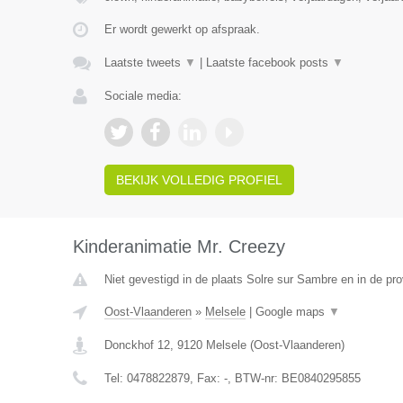
Er wordt gewerkt op afspraak.
Laatste tweets
▼
|
Laatste facebook posts
▼
Sociale media:
BEKIJK VOLLEDIG PROFIEL
Kinderanimatie Mr. Creezy
Niet gevestigd in de plaats Solre sur Sambre en in de p
Oost-Vlaanderen
»
Melsele
|
Google maps
▼
Donckhof 12
,
9120
Melsele
(
Oost-Vlaanderen
)
Tel:
0478822879
, Fax:
-
, BTW-nr:
BE0840295855