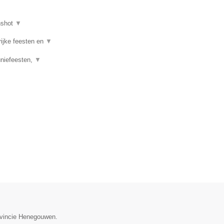
nshot
▼
rijke feesten en
▼
uniefeesten,
▼
rovincie Henegouwen.