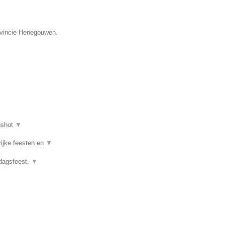
rovincie Henegouwen.
nshot
▼
rijke feesten en
▼
rdagsfeest,
▼