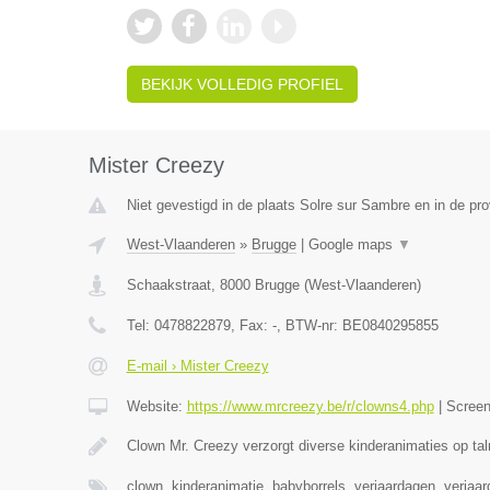
BEKIJK VOLLEDIG PROFIEL
Mister Creezy
Niet gevestigd in de plaats Solre sur Sambre en in de p
West-Vlaanderen
»
Brugge
|
Google maps
▼
Schaakstraat
,
8000
Brugge
(
West-Vlaanderen
)
Tel:
0478822879
, Fax:
-
, BTW-nr:
BE0840295855
E-mail › Mister Creezy
Website:
https://www.mrcreezy.be/r/clowns4.php
|
Scree
Clown Mr. Creezy verzorgt diverse kinderanimaties op tal
clown, kinderanimatie, babyborrels, verjaardagen, verjaa