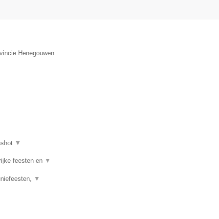
rovincie Henegouwen.
nshot
▼
rijke feesten en
▼
uniefeesten,
▼