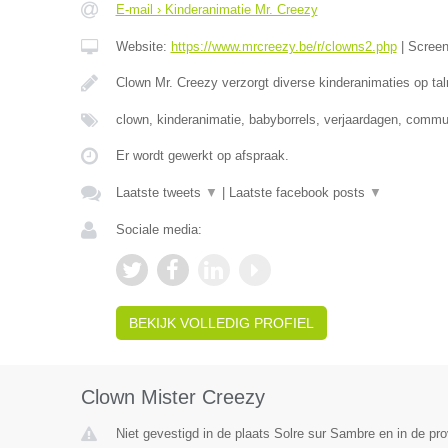
E-mail › Kinderanimatie Mr. Creezy
Website:
https://www.mrcreezy.be/r/clowns2.php
|
Scree
Clown Mr. Creezy verzorgt diverse kinderanimaties op tal
clown, kinderanimatie, babyborrels, verjaardagen, comm
Er wordt gewerkt op afspraak.
Laatste tweets
▼
|
Laatste facebook posts
▼
Sociale media:
BEKIJK VOLLEDIG PROFIEL
Clown Mister Creezy
Niet gevestigd in de plaats Solre sur Sambre en in de p