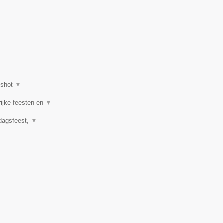
nshot
▼
rijke feesten en
▼
rdagsfeest,
▼