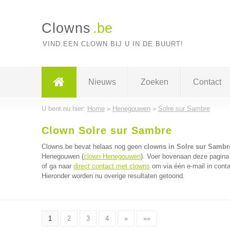
Clowns
.be
VIND EEN CLOWN BIJ U IN DE BUURT!
Nieuws
Zoeken
Contact
U bent nu hier:
Home
»
Henegouwen
»
Solre sur Sambre
Clown Solre sur Sambre
Clowns.be bevat helaas nog geen
clowns in Solre sur Sambr
Henegouwen (
clown Henegouwen
). Voer bovenaan deze pagina 
of ga naar
direct contact met clowns
om via één e-mail in conta
Hieronder worden nu overige resultaten getoond.
1
2
3
4
»
»»