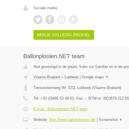
Sociale media:
BEKIJK VOLLEDIG PROFIEL
Ballonplooien.NET team
Niet gevestigd in de plaats Solre sur Sambre en in de p
Vlaams-Brabant
»
Lubbeek
|
Google maps
▼
Tiensesteenweg 99
,
3211
Lubbeek
(
Vlaams-Brabant
)
Tel:
+32 (0)495 53 48 63
, Fax:
-
, BTW-nr:
BE0879 212 55
E-mail › Ballonplooien.NET team
Website:
http://www.ballonplooien.net
|
Screenshot
▼