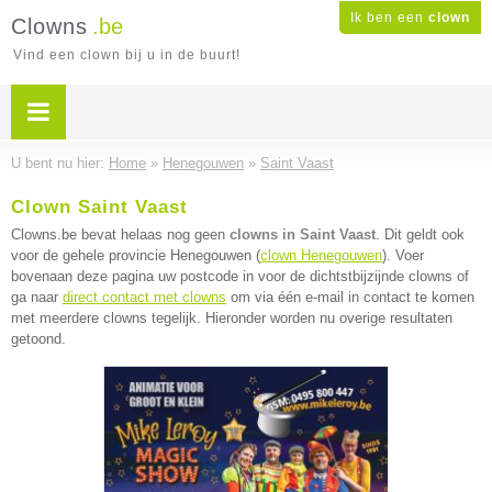
Ik ben een
clown
Clowns
.be
Vind een clown bij u in de buurt!
U bent nu hier:
Home
»
Henegouwen
»
Saint Vaast
Clown Saint Vaast
Clowns.be bevat helaas nog geen
clowns in Saint Vaast
. Dit geldt ook
voor de gehele provincie Henegouwen (
clown Henegouwen
). Voer
bovenaan deze pagina uw postcode in voor de dichtstbijzijnde clowns of
ga naar
direct contact met clowns
om via één e-mail in contact te komen
met meerdere clowns tegelijk. Hieronder worden nu overige resultaten
getoond.