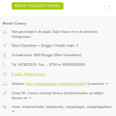
BEKIJK VOLLEDIG PROFIEL
Mister Creezy
Niet gevestigd in de plaats Saint Vaast en in de provincie
Henegouwen.
West-Vlaanderen
»
Brugge
|
Google maps
▼
Schaakstraat
,
8000
Brugge
(
West-Vlaanderen
)
Tel:
0478822879
, Fax:
-
, BTW-nr:
BE0840295855
E-mail › Mister Creezy
Website:
https://www.mrcreezy.be/r/clowns4.php
|
Screenshot
▼
Clown Mr. Creezy verzorgt diverse kinderanimaties op talrijke
feesten en
▼
clown, kinderanimatie, babyborrels, verjaardagen, verjaardagsfeest,
▼