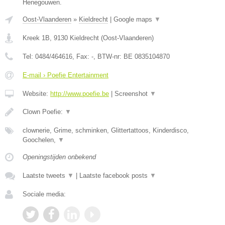
Henegouwen.
Oost-Vlaanderen
»
Kieldrecht
|
Google maps
▼
Kreek 1B
,
9130
Kieldrecht
(
Oost-Vlaanderen
)
Tel:
0484/464616
, Fax:
-
, BTW-nr:
BE 0835104870
E-mail › Poefie Entertainment
Website:
http://www.poefie.be
|
Screenshot
▼
Clown Poefie:
▼
clownerie, Grime, schminken, Glittertattoos, Kinderdisco,
Goochelen,
▼
Openingstijden onbekend
Laatste tweets
▼
|
Laatste facebook posts
▼
Sociale media: