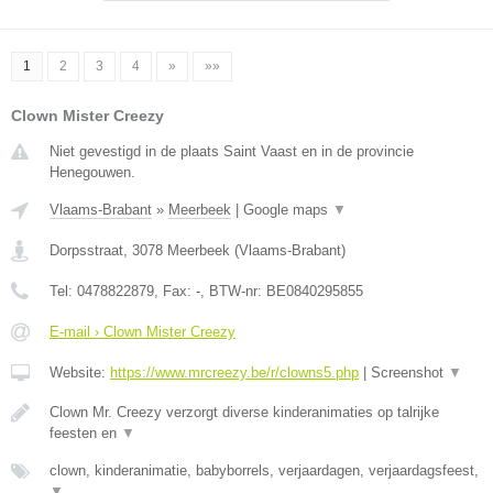
1
2
3
4
»
»»
Clown Mister Creezy
Niet gevestigd in de plaats Saint Vaast en in de provincie
Henegouwen.
Vlaams-Brabant
»
Meerbeek
|
Google maps
▼
Dorpsstraat
,
3078
Meerbeek
(
Vlaams-Brabant
)
Tel:
0478822879
, Fax:
-
, BTW-nr:
BE0840295855
E-mail › Clown Mister Creezy
Website:
https://www.mrcreezy.be/r/clowns5.php
|
Screenshot
▼
Clown Mr. Creezy verzorgt diverse kinderanimaties op talrijke
feesten en
▼
clown, kinderanimatie, babyborrels, verjaardagen, verjaardagsfeest,
▼