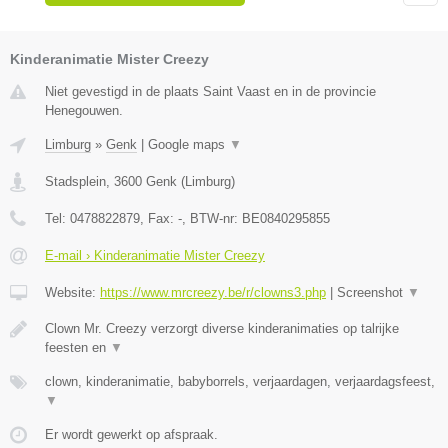
Kinderanimatie Mister Creezy
Niet gevestigd in de plaats Saint Vaast en in de provincie
Henegouwen.
Limburg
»
Genk
|
Google maps
▼
Stadsplein
,
3600
Genk
(
Limburg
)
Tel:
0478822879
, Fax:
-
, BTW-nr:
BE0840295855
E-mail › Kinderanimatie Mister Creezy
Website:
https://www.mrcreezy.be/r/clowns3.php
|
Screenshot
▼
Clown Mr. Creezy verzorgt diverse kinderanimaties op talrijke
feesten en
▼
clown, kinderanimatie, babyborrels, verjaardagen, verjaardagsfeest,
▼
Er wordt gewerkt op afspraak.