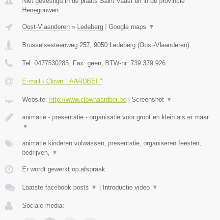
Niet gevestigd in de plaats Saint Vaast en in de provincie
Henegouwen.
Oost-Vlaanderen
»
Ledeberg
|
Google maps
▼
Brusselsesteenweg 257
,
9050
Ledeberg
(
Oost-Vlaanderen
)
Tel:
0477530285
, Fax:
geen
, BTW-nr:
739.379.926
E-mail › Clown " AARDBEI "
Website:
http://www.clownaardbei.be
|
Screenshot
▼
animatie - presentatie - organisatie voor groot en klein als er maar
▼
animatie kinderen volwassen, presentatie, organiseren feesten,
bedrijven,
▼
Er wordt gewerkt op afspraak.
Laatste facebook posts
▼
|
Introductie video
▼
Sociale media: