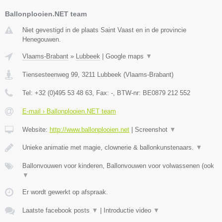
Ballonplooien.NET team
Niet gevestigd in de plaats Saint Vaast en in de provincie
Henegouwen.
Vlaams-Brabant
»
Lubbeek
|
Google maps
▼
Tiensesteenweg 99
,
3211
Lubbeek
(
Vlaams-Brabant
)
Tel:
+32 (0)495 53 48 63
, Fax:
-
, BTW-nr:
BE0879 212 552
E-mail › Ballonplooien.NET team
Website:
http://www.ballonplooien.net
|
Screenshot
▼
Unieke animatie met magie, clownerie & ballonkunstenaars.
▼
Ballonvouwen voor kinderen, Ballonvouwen voor volwassenen (ook
▼
Er wordt gewerkt op afspraak.
Laatste facebook posts
▼
|
Introductie video
▼