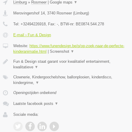
Limburg
»
Rosmeer
|
Google maps
▼
Merovingershof 14
,
3740
Rosmeer
(
Limburg
)
Tel:
+32494226918
, Fax:
-
, BTW-nr:
BE0874.544.278
E-mail › Fun & Design
Website:
https://www.funendesign.be/p/op-zoek-naar-de-perfecte-
kinderanimatie.html
|
Screenshot
▼
Fun & Design staat garant voor kwalitatief entertainment,
kwalitatieve
▼
Clownerie, Kindergoochelshow, ballonplooien, kinderdisco,
kindergrime,
▼
Openingstijden onbekend
Laatste facebook posts
▼
Sociale media: