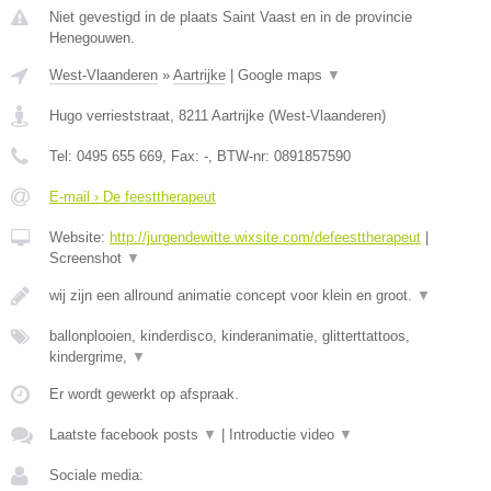
Niet gevestigd in de plaats Saint Vaast en in de provincie
Henegouwen.
West-Vlaanderen
»
Aartrijke
|
Google maps
▼
Hugo verrieststraat
,
8211
Aartrijke
(
West-Vlaanderen
)
Tel:
0495 655 669
, Fax:
-
, BTW-nr:
0891857590
E-mail › De feesttherapeut
Website:
http://jurgendewitte.wixsite.com/defeesttherapeut
|
Screenshot
▼
wij zijn een allround animatie concept voor klein en groot.
▼
ballonplooien, kinderdisco, kinderanimatie, glitterttattoos,
kindergrime,
▼
Er wordt gewerkt op afspraak.
Laatste facebook posts
▼
|
Introductie video
▼
Sociale media: