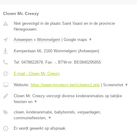
Clown Mr. Creezy
Niet gevestigd in de plaats Saint Vaast en in de provincie
Henegouwen.
Antwerpen
»
Wommelgem
|
Google maps
▼
Kempenlaan 66
,
2160
Wommelgem
(
Antwerpen
)
Tel:
0478822879
, Fax:
-
, BTW-nr:
BE0840295855
E-mail › Clown Mr. Creezy
Website:
https://www.mrcreezy.be/r/clowns1.php
|
Screenshot
▼
Clown Mr. Creezy verzorgt diverse kinderanimaties op talrijke
feesten en
▼
clown, kinderanimatie, babyborrels, verjaardagen,
communiefeesten,
▼
Er wordt gewerkt op afspraak.