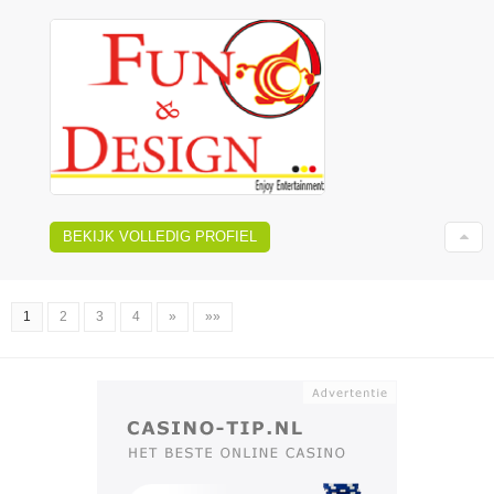
BEKIJK VOLLEDIG PROFIEL
1
2
3
4
»
»»