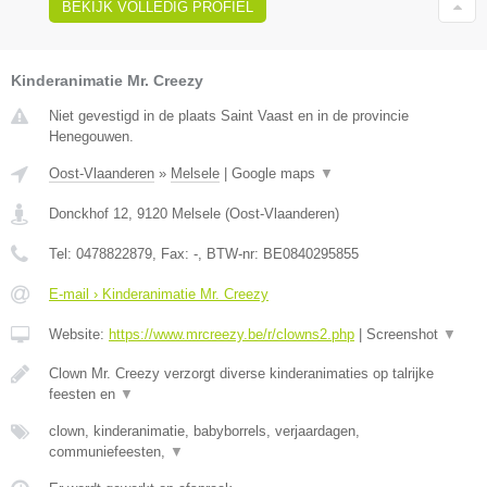
BEKIJK VOLLEDIG PROFIEL
Kinderanimatie Mr. Creezy
Niet gevestigd in de plaats Saint Vaast en in de provincie
Henegouwen.
Oost-Vlaanderen
»
Melsele
|
Google maps
▼
Donckhof 12
,
9120
Melsele
(
Oost-Vlaanderen
)
Tel:
0478822879
, Fax:
-
, BTW-nr:
BE0840295855
E-mail › Kinderanimatie Mr. Creezy
Website:
https://www.mrcreezy.be/r/clowns2.php
|
Screenshot
▼
Clown Mr. Creezy verzorgt diverse kinderanimaties op talrijke
feesten en
▼
clown, kinderanimatie, babyborrels, verjaardagen,
communiefeesten,
▼