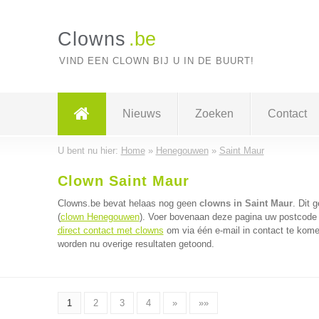
Clowns
.be
VIND EEN CLOWN BIJ U IN DE BUURT!
Nieuws
Zoeken
Contact
U bent nu hier:
Home
»
Henegouwen
»
Saint Maur
Clown Saint Maur
Clowns.be bevat helaas nog geen
clowns in Saint Maur
. Dit 
(
clown Henegouwen
). Voer bovenaan deze pagina uw postcode i
direct contact met clowns
om via één e-mail in contact te kome
worden nu overige resultaten getoond.
1
2
3
4
»
»»