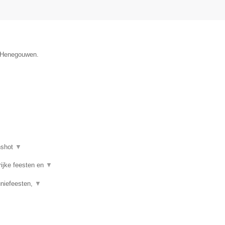
e Henegouwen.
nshot
▼
rijke feesten en
▼
uniefeesten,
▼