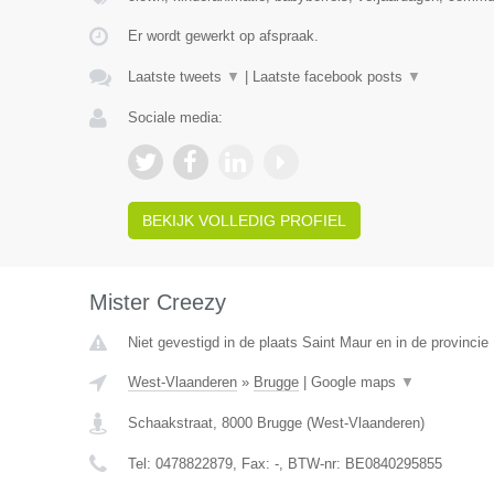
Er wordt gewerkt op afspraak.
Laatste tweets
▼
|
Laatste facebook posts
▼
Sociale media:
BEKIJK VOLLEDIG PROFIEL
Mister Creezy
Niet gevestigd in de plaats Saint Maur en in de provinci
West-Vlaanderen
»
Brugge
|
Google maps
▼
Schaakstraat
,
8000
Brugge
(
West-Vlaanderen
)
Tel:
0478822879
, Fax:
-
, BTW-nr:
BE0840295855