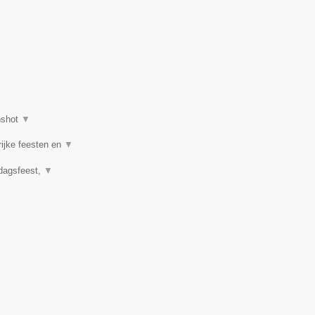
nshot
▼
rijke feesten en
▼
rdagsfeest,
▼