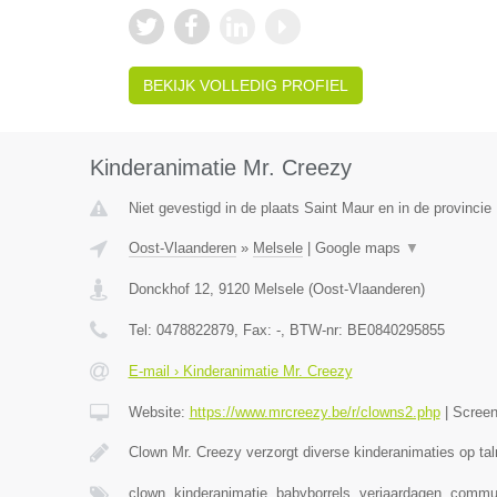
BEKIJK VOLLEDIG PROFIEL
Kinderanimatie Mr. Creezy
Niet gevestigd in de plaats Saint Maur en in de provinci
Oost-Vlaanderen
»
Melsele
|
Google maps
▼
Donckhof 12
,
9120
Melsele
(
Oost-Vlaanderen
)
Tel:
0478822879
, Fax:
-
, BTW-nr:
BE0840295855
E-mail › Kinderanimatie Mr. Creezy
Website:
https://www.mrcreezy.be/r/clowns2.php
|
Scree
Clown Mr. Creezy verzorgt diverse kinderanimaties op tal
clown, kinderanimatie, babyborrels, verjaardagen, comm