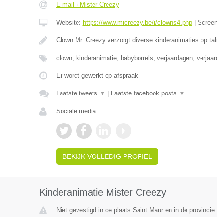
E-mail › Mister Creezy
Website:
https://www.mrcreezy.be/r/clowns4.php
|
Scree
Clown Mr. Creezy verzorgt diverse kinderanimaties op tal
clown, kinderanimatie, babyborrels, verjaardagen, verjaa
Er wordt gewerkt op afspraak.
Laatste tweets
▼
|
Laatste facebook posts
▼
Sociale media:
BEKIJK VOLLEDIG PROFIEL
Kinderanimatie Mister Creezy
Niet gevestigd in de plaats Saint Maur en in de provinci