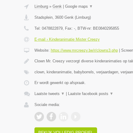
Limburg
»
Genk
|
Google maps
▼
Stadsplein
,
3600
Genk
(
Limburg
)
Tel:
0478822879
, Fax:
-
, BTW-nr:
BE0840295855
E-mail › Kinderanimatie Mister Creezy
Website:
https://www.mrcreezy.be/r/clowns3.php
|
Scree
Clown Mr. Creezy verzorgt diverse kinderanimaties op tal
clown, kinderanimatie, babyborrels, verjaardagen, verjaa
Er wordt gewerkt op afspraak.
Laatste tweets
▼
|
Laatste facebook posts
▼
Sociale media:
BEKIJK VOLLEDIG PROFIEL