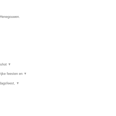
e Henegouwen.
nshot
▼
rijke feesten en
▼
rdagsfeest,
▼