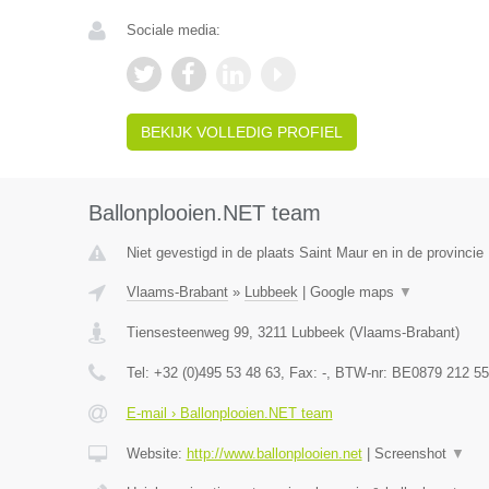
Sociale media:
BEKIJK VOLLEDIG PROFIEL
Ballonplooien.NET team
Niet gevestigd in de plaats Saint Maur en in de provinci
Vlaams-Brabant
»
Lubbeek
|
Google maps
▼
Tiensesteenweg 99
,
3211
Lubbeek
(
Vlaams-Brabant
)
Tel:
+32 (0)495 53 48 63
, Fax:
-
, BTW-nr:
BE0879 212 55
E-mail › Ballonplooien.NET team
Website:
http://www.ballonplooien.net
|
Screenshot
▼