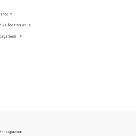
nshot
▼
rijke feesten en
▼
rdagsfeest,
▼
e Henegouwen.