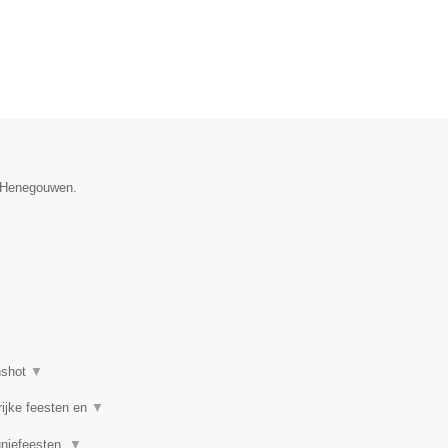
e Henegouwen.
nshot
▼
rijke feesten en
▼
uniefeesten,
▼