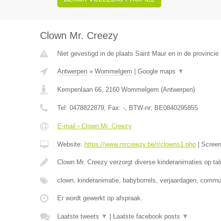
Clown Mr. Creezy
Niet gevestigd in de plaats Saint Maur en in de provinci
Antwerpen
»
Wommelgem
|
Google maps
▼
Kempenlaan 66
,
2160
Wommelgem
(
Antwerpen
)
Tel:
0478822879
, Fax:
-
, BTW-nr:
BE0840295855
E-mail › Clown Mr. Creezy
Website:
https://www.mrcreezy.be/r/clowns1.php
|
Scree
Clown Mr. Creezy verzorgt diverse kinderanimaties op tal
clown, kinderanimatie, babyborrels, verjaardagen, comm
Er wordt gewerkt op afspraak.
Laatste tweets
▼
|
Laatste facebook posts
▼