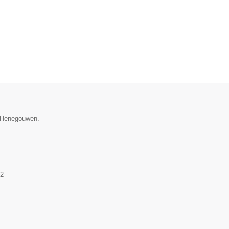
e Henegouwen.
2