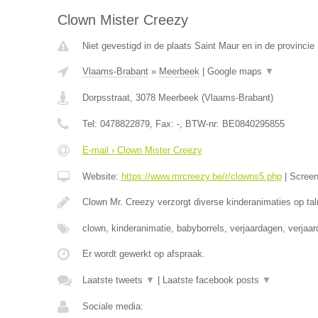
Clown Mister Creezy
Niet gevestigd in de plaats Saint Maur en in de provinci
Vlaams-Brabant
»
Meerbeek
|
Google maps
▼
Dorpsstraat
,
3078
Meerbeek
(
Vlaams-Brabant
)
Tel:
0478822879
, Fax:
-
, BTW-nr:
BE0840295855
E-mail › Clown Mister Creezy
Website:
https://www.mrcreezy.be/r/clowns5.php
|
Scree
Clown Mr. Creezy verzorgt diverse kinderanimaties op tal
clown, kinderanimatie, babyborrels, verjaardagen, verjaa
Er wordt gewerkt op afspraak.
Laatste tweets
▼
|
Laatste facebook posts
▼
Sociale media: