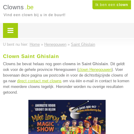
Ik ben een
clown
Clowns
.be
Vind een clown bij u in de buurt!
U bent nu hier:
Home
»
Henegouwen
»
Saint Ghislain
Clown Saint Ghislain
Clowns.be bevat helaas nog geen
clowns in Saint Ghislain
. Dit geldt
ook voor de gehele provincie Henegouwen (
clown Henegouwen
). Voer
bovenaan deze pagina uw postcode in voor de dichtstbijzijnde clowns of
ga naar
direct contact met clowns
om via één e-mail in contact te komen
met meerdere clowns tegelijk. Hieronder worden nu overige resultaten
getoond.