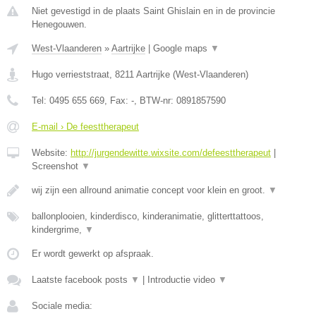
Niet gevestigd in de plaats Saint Ghislain en in de provincie
Henegouwen.
West-Vlaanderen
»
Aartrijke
|
Google maps
▼
Hugo verrieststraat
,
8211
Aartrijke
(
West-Vlaanderen
)
Tel:
0495 655 669
, Fax:
-
, BTW-nr:
0891857590
E-mail › De feesttherapeut
Website:
http://jurgendewitte.wixsite.com/defeesttherapeut
|
Screenshot
▼
wij zijn een allround animatie concept voor klein en groot.
▼
ballonplooien, kinderdisco, kinderanimatie, glitterttattoos,
kindergrime,
▼
Er wordt gewerkt op afspraak.
Laatste facebook posts
▼
|
Introductie video
▼
Sociale media: