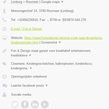
Limburg
»
Rosmeer
|
Google maps
▼
Merovingershof 14
,
3740
Rosmeer
(
Limburg
)
Tel:
+32494226918
, Fax:
-
, BTW-nr:
BE0874.544.278
E-mail › Fun & Design
Website:
https://www.funendesign.be/p/op-zoek-naar-de-perfecte-
kinderanimatie.html
|
Screenshot
▼
Fun & Design staat garant voor kwalitatief entertainment,
kwalitatieve
▼
Clownerie, Kindergoochelshow, ballonplooien, kinderdisco,
kindergrime,
▼
Openingstijden onbekend
Laatste facebook posts
▼
Sociale media: