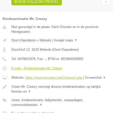
BEKIJK VOLLEDIG PROFIEL
Kinderanimatie Mr. Creezy
Niet gevestigd in de plaats Saint Ghislain en in de provincie
Henegouwen.
Oost-Vlaanderen
»
Melsele
|
Google maps
▼
Donckhof 12
,
9120
Melsele
(
Oost-Vlaanderen
)
Tel:
0478822879
, Fax:
-
, BTW-nr:
BE0840295855
E-mail › Kinderanimatie Mr. Creezy
Website:
https://www.mrcreezy.be/r/clowns2.php
|
Screenshot
▼
Clown Mr. Creezy verzorgt diverse kinderanimaties op talrijke
feesten en
▼
clown, kinderanimatie, babyborrels, verjaardagen,
communiefeesten,
▼