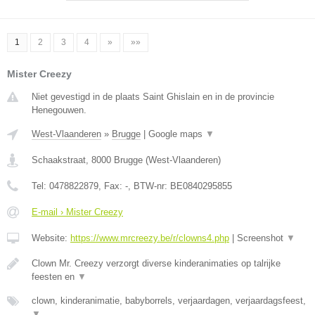
1
2
3
4
»
»»
Mister Creezy
Niet gevestigd in de plaats Saint Ghislain en in de provincie
Henegouwen.
West-Vlaanderen
»
Brugge
|
Google maps
▼
Schaakstraat
,
8000
Brugge
(
West-Vlaanderen
)
Tel:
0478822879
, Fax:
-
, BTW-nr:
BE0840295855
E-mail › Mister Creezy
Website:
https://www.mrcreezy.be/r/clowns4.php
|
Screenshot
▼
Clown Mr. Creezy verzorgt diverse kinderanimaties op talrijke
feesten en
▼
clown, kinderanimatie, babyborrels, verjaardagen, verjaardagsfeest,
▼