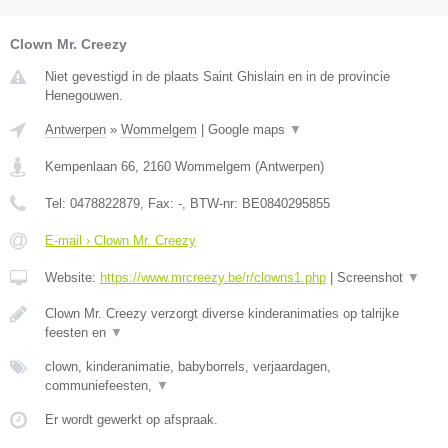
Clown Mr. Creezy
Niet gevestigd in de plaats Saint Ghislain en in de provincie
Henegouwen.
Antwerpen
»
Wommelgem
|
Google maps
▼
Kempenlaan 66
,
2160
Wommelgem
(
Antwerpen
)
Tel:
0478822879
, Fax:
-
, BTW-nr:
BE0840295855
E-mail › Clown Mr. Creezy
Website:
https://www.mrcreezy.be/r/clowns1.php
|
Screenshot
▼
Clown Mr. Creezy verzorgt diverse kinderanimaties op talrijke
feesten en
▼
clown, kinderanimatie, babyborrels, verjaardagen,
communiefeesten,
▼
Er wordt gewerkt op afspraak.