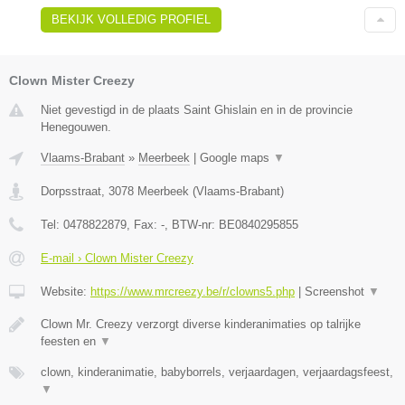
BEKIJK VOLLEDIG PROFIEL
Clown Mister Creezy
Niet gevestigd in de plaats Saint Ghislain en in de provincie
Henegouwen.
Vlaams-Brabant
»
Meerbeek
|
Google maps
▼
Dorpsstraat
,
3078
Meerbeek
(
Vlaams-Brabant
)
Tel:
0478822879
, Fax:
-
, BTW-nr:
BE0840295855
E-mail › Clown Mister Creezy
Website:
https://www.mrcreezy.be/r/clowns5.php
|
Screenshot
▼
Clown Mr. Creezy verzorgt diverse kinderanimaties op talrijke
feesten en
▼
clown, kinderanimatie, babyborrels, verjaardagen, verjaardagsfeest,
▼