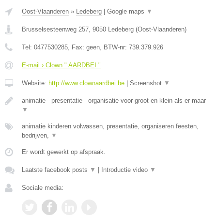
Oost-Vlaanderen
»
Ledeberg
|
Google maps
▼
Brusselsesteenweg 257
,
9050
Ledeberg
(
Oost-Vlaanderen
)
Tel:
0477530285
, Fax:
geen
, BTW-nr:
739.379.926
E-mail › Clown " AARDBEI "
Website:
http://www.clownaardbei.be
|
Screenshot
▼
animatie - presentatie - organisatie voor groot en klein als er maar
▼
animatie kinderen volwassen, presentatie, organiseren feesten,
bedrijven,
▼
Er wordt gewerkt op afspraak.
Laatste facebook posts
▼
|
Introductie video
▼
Sociale media: