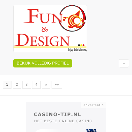
BEKIJK VOLLEDIG PROFIEL
1
2
3
4
»
»»