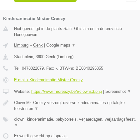
Kinderanimatie Mister Creezy
Niet gevestigd in de plaats Saint Ghislain en in de provincie
Henegouwen.
Limburg
»
Genk
|
Google maps
▼
Stadsplein
,
3600
Genk
(
Limburg
)
Tel:
0478822879
, Fax:
-
, BTW-nr:
BE0840295855
E-mail › Kinderanimatie Mister Creezy
Website:
https://www.mrcreezy.be/r/clowns3.php
|
Screenshot
▼
Clown Mr. Creezy verzorgt diverse kinderanimaties op talrijke
feesten en
▼
clown, kinderanimatie, babyborrels, verjaardagen, verjaardagsfeest,
▼
Er wordt gewerkt op afspraak.