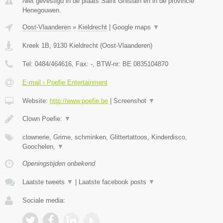
Niet gevestigd in de plaats Saint Ghislain en in de provincie
Henegouwen.
Oost-Vlaanderen
»
Kieldrecht
|
Google maps
▼
Kreek 1B
,
9130
Kieldrecht
(
Oost-Vlaanderen
)
Tel:
0484/464616
, Fax:
-
, BTW-nr:
BE 0835104870
E-mail › Poefie Entertainment
Website:
http://www.poefie.be
|
Screenshot
▼
Clown Poefie:
▼
clownerie, Grime, schminken, Glittertattoos, Kinderdisco,
Goochelen,
▼
Openingstijden onbekend
Laatste tweets
▼
|
Laatste facebook posts
▼
Sociale media: