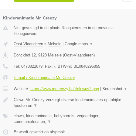
Kinderanimatie Mr. Creezy
Niet gevestigd in de plaats Ronquieres en in de provincie
Henegouwen.
Oost-Vlaanderen
»
Melsele
|
Google maps
▼
Donckhof 12
,
9120
Melsele
(
Oost-Vlaanderen
)
Tel:
0478822879
, Fax:
-
, BTW-nr:
BE0840295855
E-mail › Kinderanimatie Mr. Creezy
Website:
https://www.mrcreezy.be/r/clowns2.php
|
Screenshot
▼
Clown Mr. Creezy verzorgt diverse kinderanimaties op talrijke
feesten en
▼
clown, kinderanimatie, babyborrels, verjaardagen,
communiefeesten,
▼
Er wordt gewerkt op afspraak.