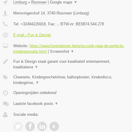
Limburg
»
Rosmeer
|
Google maps
▼
Merovingershof 14
,
3740
Rosmeer
(
Limburg
)
Tel:
+32494226918
, Fax:
-
, BTW-nr:
BE0874.544.278
E-mail › Fun & Design
Website:
https://www.funendesign.be/p/op-zoek-naar-de-perfecte-
kinderanimatie.html
|
Screenshot
▼
Fun & Design staat garant voor kwalitatief entertainment,
kwalitatieve
▼
Clownerie, Kindergoochelshow, ballonplooien, kinderdisco,
kindergrime,
▼
Openingstijden onbekend
Laatste facebook posts
▼
Sociale media: