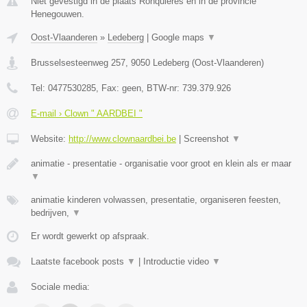
Niet gevestigd in de plaats Ronquieres en in de provincie
Henegouwen.
Oost-Vlaanderen
»
Ledeberg
|
Google maps
▼
Brusselsesteenweg 257
,
9050
Ledeberg
(
Oost-Vlaanderen
)
Tel:
0477530285
, Fax:
geen
, BTW-nr:
739.379.926
E-mail › Clown " AARDBEI "
Website:
http://www.clownaardbei.be
|
Screenshot
▼
animatie - presentatie - organisatie voor groot en klein als er maar
▼
animatie kinderen volwassen, presentatie, organiseren feesten,
bedrijven,
▼
Er wordt gewerkt op afspraak.
Laatste facebook posts
▼
|
Introductie video
▼
Sociale media: