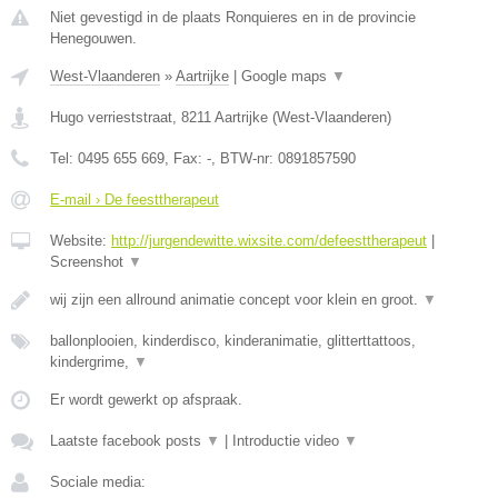
Niet gevestigd in de plaats Ronquieres en in de provincie
Henegouwen.
West-Vlaanderen
»
Aartrijke
|
Google maps
▼
Hugo verrieststraat
,
8211
Aartrijke
(
West-Vlaanderen
)
Tel:
0495 655 669
, Fax:
-
, BTW-nr:
0891857590
E-mail › De feesttherapeut
Website:
http://jurgendewitte.wixsite.com/defeesttherapeut
|
Screenshot
▼
wij zijn een allround animatie concept voor klein en groot.
▼
ballonplooien, kinderdisco, kinderanimatie, glitterttattoos,
kindergrime,
▼
Er wordt gewerkt op afspraak.
Laatste facebook posts
▼
|
Introductie video
▼
Sociale media: