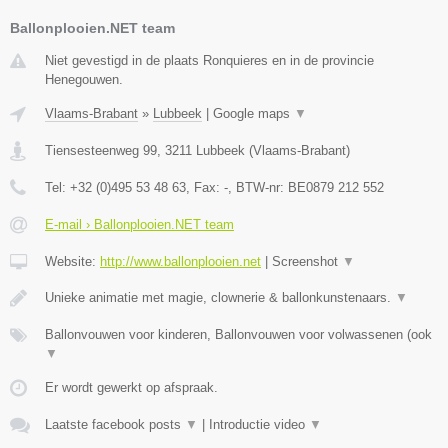
Ballonplooien.NET team
Niet gevestigd in de plaats Ronquieres en in de provincie
Henegouwen.
Vlaams-Brabant
»
Lubbeek
|
Google maps
▼
Tiensesteenweg 99
,
3211
Lubbeek
(
Vlaams-Brabant
)
Tel:
+32 (0)495 53 48 63
, Fax:
-
, BTW-nr:
BE0879 212 552
E-mail › Ballonplooien.NET team
Website:
http://www.ballonplooien.net
|
Screenshot
▼
Unieke animatie met magie, clownerie & ballonkunstenaars.
▼
Ballonvouwen voor kinderen, Ballonvouwen voor volwassenen (ook
▼
Er wordt gewerkt op afspraak.
Laatste facebook posts
▼
|
Introductie video
▼