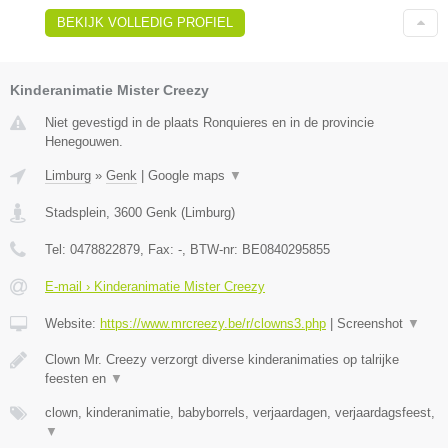
BEKIJK VOLLEDIG PROFIEL
Kinderanimatie Mister Creezy
Niet gevestigd in de plaats Ronquieres en in de provincie
Henegouwen.
Limburg
»
Genk
|
Google maps
▼
Stadsplein
,
3600
Genk
(
Limburg
)
Tel:
0478822879
, Fax:
-
, BTW-nr:
BE0840295855
E-mail › Kinderanimatie Mister Creezy
Website:
https://www.mrcreezy.be/r/clowns3.php
|
Screenshot
▼
Clown Mr. Creezy verzorgt diverse kinderanimaties op talrijke
feesten en
▼
clown, kinderanimatie, babyborrels, verjaardagen, verjaardagsfeest,
▼