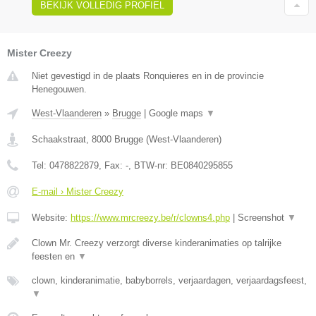
BEKIJK VOLLEDIG PROFIEL
Mister Creezy
Niet gevestigd in de plaats Ronquieres en in de provincie
Henegouwen.
West-Vlaanderen
»
Brugge
|
Google maps
▼
Schaakstraat
,
8000
Brugge
(
West-Vlaanderen
)
Tel:
0478822879
, Fax:
-
, BTW-nr:
BE0840295855
E-mail › Mister Creezy
Website:
https://www.mrcreezy.be/r/clowns4.php
|
Screenshot
▼
Clown Mr. Creezy verzorgt diverse kinderanimaties op talrijke
feesten en
▼
clown, kinderanimatie, babyborrels, verjaardagen, verjaardagsfeest,
▼