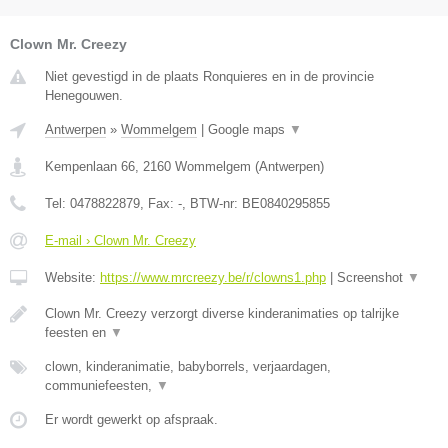
Clown Mr. Creezy
Niet gevestigd in de plaats Ronquieres en in de provincie
Henegouwen.
Antwerpen
»
Wommelgem
|
Google maps
▼
Kempenlaan 66
,
2160
Wommelgem
(
Antwerpen
)
Tel:
0478822879
, Fax:
-
, BTW-nr:
BE0840295855
E-mail › Clown Mr. Creezy
Website:
https://www.mrcreezy.be/r/clowns1.php
|
Screenshot
▼
Clown Mr. Creezy verzorgt diverse kinderanimaties op talrijke
feesten en
▼
clown, kinderanimatie, babyborrels, verjaardagen,
communiefeesten,
▼
Er wordt gewerkt op afspraak.