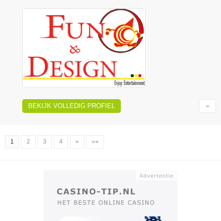
BEKIJK VOLLEDIG PROFIEL
1
2
3
4
»
»»