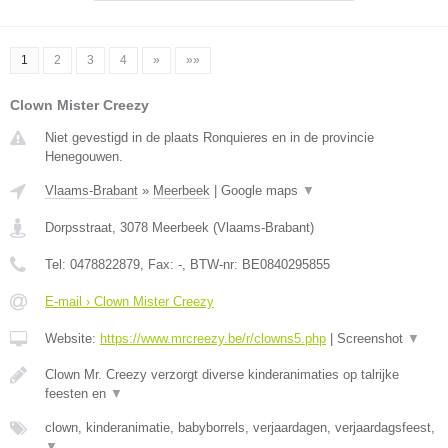
1
2
3
4
»
»»
Clown Mister Creezy
Niet gevestigd in de plaats Ronquieres en in de provincie
Henegouwen.
Vlaams-Brabant
»
Meerbeek
|
Google maps
▼
Dorpsstraat
,
3078
Meerbeek
(
Vlaams-Brabant
)
Tel:
0478822879
, Fax:
-
, BTW-nr:
BE0840295855
E-mail › Clown Mister Creezy
Website:
https://www.mrcreezy.be/r/clowns5.php
|
Screenshot
▼
Clown Mr. Creezy verzorgt diverse kinderanimaties op talrijke
feesten en
▼
clown, kinderanimatie, babyborrels, verjaardagen, verjaardagsfeest,
▼