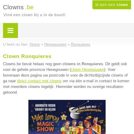
Ik ben een
clown
Clowns
.be
Vind een clown bij u in de buurt!
U bent nu hier:
Home
»
Henegouwen
»
Ronquieres
Clown Ronquieres
Clowns.be bevat helaas nog geen
clowns in Ronquieres
. Dit geldt ook
voor de gehele provincie Henegouwen (
clown Henegouwen
). Voer
bovenaan deze pagina uw postcode in voor de dichtstbijzijnde clowns of
ga naar
direct contact met clowns
om via één e-mail in contact te komen
met meerdere clowns tegelijk. Hieronder worden nu overige resultaten
getoond.