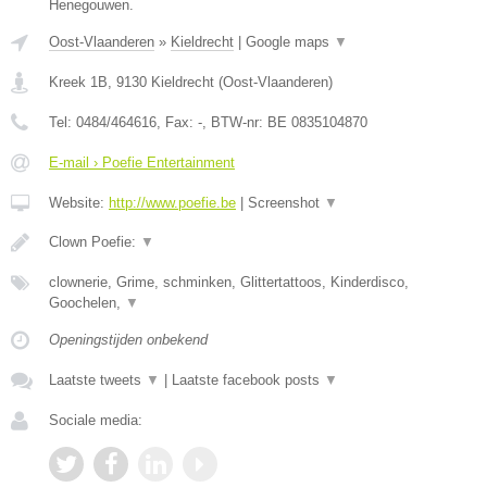
Henegouwen.
Oost-Vlaanderen
»
Kieldrecht
|
Google maps
▼
Kreek 1B
,
9130
Kieldrecht
(
Oost-Vlaanderen
)
Tel:
0484/464616
, Fax:
-
, BTW-nr:
BE 0835104870
E-mail › Poefie Entertainment
Website:
http://www.poefie.be
|
Screenshot
▼
Clown Poefie:
▼
clownerie, Grime, schminken, Glittertattoos, Kinderdisco,
Goochelen,
▼
Openingstijden onbekend
Laatste tweets
▼
|
Laatste facebook posts
▼
Sociale media: