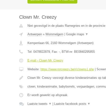
Clown Mr. Creezy
Niet gevestigd in de plaats Ramegnies en in de provinci
Antwerpen
»
Wommelgem
|
Google maps
▼
Kempenlaan 66
,
2160
Wommelgem
(
Antwerpen
)
Tel:
0478822879
, Fax:
-
, BTW-nr:
BE0840295855
E-mail › Clown Mr. Creezy
Website:
https://www.mrcreezy.be/r/clowns1.php
|
Scree
Clown Mr. Creezy verzorgt diverse kinderanimaties op tal
clown, kinderanimatie, babyborrels, verjaardagen, comm
Er wordt gewerkt op afspraak.
Laatste tweets
▼
|
Laatste facebook posts
▼