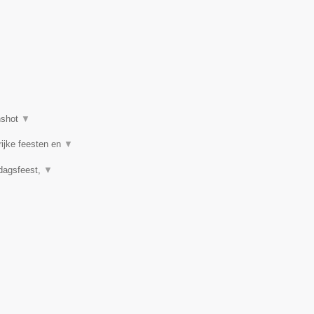
nshot
▼
rijke feesten en
▼
rdagsfeest,
▼