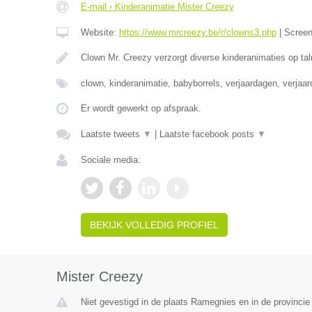
E-mail › Kinderanimatie Mister Creezy
Website:
https://www.mrcreezy.be/r/clowns3.php
|
Scree
Clown Mr. Creezy verzorgt diverse kinderanimaties op tal
clown, kinderanimatie, babyborrels, verjaardagen, verjaa
Er wordt gewerkt op afspraak.
Laatste tweets
▼
|
Laatste facebook posts
▼
Sociale media:
BEKIJK VOLLEDIG PROFIEL
Mister Creezy
Niet gevestigd in de plaats Ramegnies en in de provinci