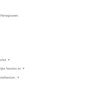
e Henegouwen.
nshot
▼
rijke feesten en
▼
uniefeesten,
▼