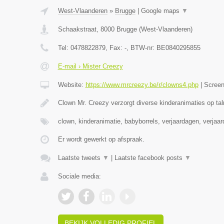
West-Vlaanderen
»
Brugge
|
Google maps
▼
Schaakstraat
,
8000
Brugge
(
West-Vlaanderen
)
Tel:
0478822879
, Fax:
-
, BTW-nr:
BE0840295855
E-mail › Mister Creezy
Website:
https://www.mrcreezy.be/r/clowns4.php
|
Scree
Clown Mr. Creezy verzorgt diverse kinderanimaties op tal
clown, kinderanimatie, babyborrels, verjaardagen, verjaa
Er wordt gewerkt op afspraak.
Laatste tweets
▼
|
Laatste facebook posts
▼
Sociale media:
BEKIJK VOLLEDIG PROFIEL