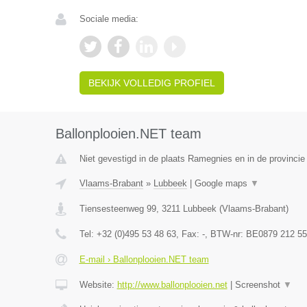
Sociale media:
BEKIJK VOLLEDIG PROFIEL
Ballonplooien.NET team
Niet gevestigd in de plaats Ramegnies en in de provinci
Vlaams-Brabant
»
Lubbeek
|
Google maps
▼
Tiensesteenweg 99
,
3211
Lubbeek
(
Vlaams-Brabant
)
Tel:
+32 (0)495 53 48 63
, Fax:
-
, BTW-nr:
BE0879 212 55
E-mail › Ballonplooien.NET team
Website:
http://www.ballonplooien.net
|
Screenshot
▼