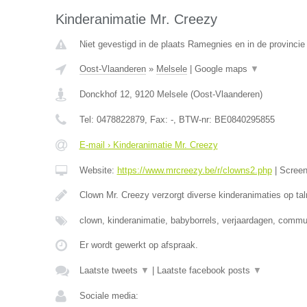
Kinderanimatie Mr. Creezy
Niet gevestigd in de plaats Ramegnies en in de provinci
Oost-Vlaanderen
»
Melsele
|
Google maps
▼
Donckhof 12
,
9120
Melsele
(
Oost-Vlaanderen
)
Tel:
0478822879
, Fax:
-
, BTW-nr:
BE0840295855
E-mail › Kinderanimatie Mr. Creezy
Website:
https://www.mrcreezy.be/r/clowns2.php
|
Scree
Clown Mr. Creezy verzorgt diverse kinderanimaties op tal
clown, kinderanimatie, babyborrels, verjaardagen, comm
Er wordt gewerkt op afspraak.
Laatste tweets
▼
|
Laatste facebook posts
▼
Sociale media: