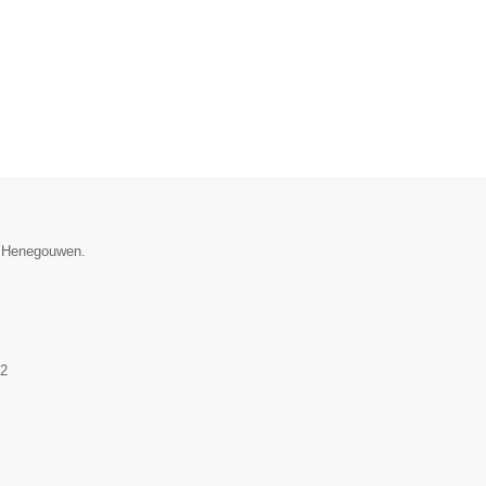
e Henegouwen.
2