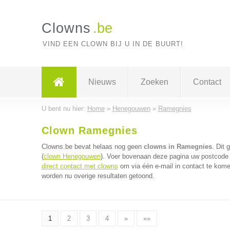
Clowns
.be
VIND EEN CLOWN BIJ U IN DE BUURT!
Nieuws
Zoeken
Contact
U bent nu hier:
Home
»
Henegouwen
»
Ramegnies
Clown Ramegnies
Clowns.be bevat helaas nog geen
clowns in Ramegnies
. Dit
(
clown Henegouwen
). Voer bovenaan deze pagina uw postcode i
direct contact met clowns
om via één e-mail in contact te kome
worden nu overige resultaten getoond.
1
2
3
4
»
»»