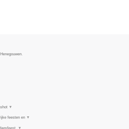
e Henegouwen.
nshot
▼
rijke feesten en
▼
rdagsfeest,
▼