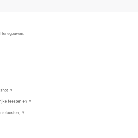
e Henegouwen.
nshot
▼
rijke feesten en
▼
uniefeesten,
▼