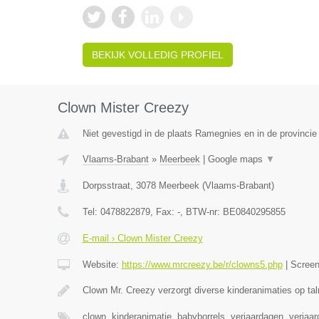
BEKIJK VOLLEDIG PROFIEL
Clown Mister Creezy
Niet gevestigd in de plaats Ramegnies en in de provinci
Vlaams-Brabant
»
Meerbeek
|
Google maps
▼
Dorpsstraat
,
3078
Meerbeek
(
Vlaams-Brabant
)
Tel:
0478822879
, Fax:
-
, BTW-nr:
BE0840295855
E-mail › Clown Mister Creezy
Website:
https://www.mrcreezy.be/r/clowns5.php
|
Scree
Clown Mr. Creezy verzorgt diverse kinderanimaties op tal
clown, kinderanimatie, babyborrels, verjaardagen, verjaa