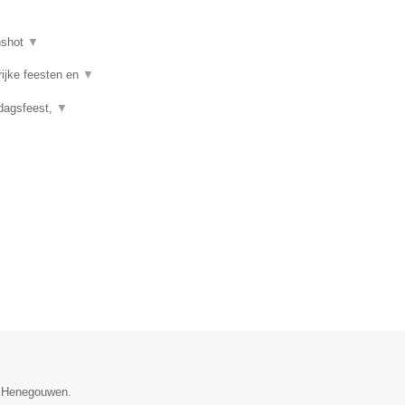
nshot
▼
rijke feesten en
▼
rdagsfeest,
▼
e Henegouwen.