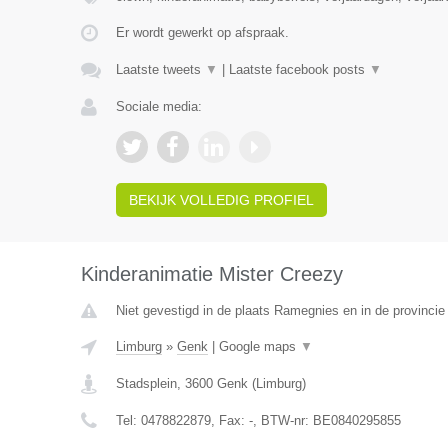
Er wordt gewerkt op afspraak.
Laatste tweets
▼
|
Laatste facebook posts
▼
Sociale media:
BEKIJK VOLLEDIG PROFIEL
Kinderanimatie Mister Creezy
Niet gevestigd in de plaats Ramegnies en in de provinci
Limburg
»
Genk
|
Google maps
▼
Stadsplein
,
3600
Genk
(
Limburg
)
Tel:
0478822879
, Fax:
-
, BTW-nr:
BE0840295855