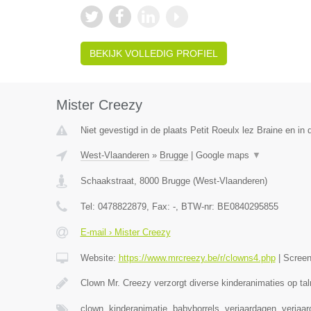
BEKIJK VOLLEDIG PROFIEL
Mister Creezy
Niet gevestigd in de plaats Petit Roeulx lez Braine en i
West-Vlaanderen
»
Brugge
|
Google maps
▼
Schaakstraat
,
8000
Brugge
(
West-Vlaanderen
)
Tel:
0478822879
, Fax:
-
, BTW-nr:
BE0840295855
E-mail › Mister Creezy
Website:
https://www.mrcreezy.be/r/clowns4.php
|
Scree
Clown Mr. Creezy verzorgt diverse kinderanimaties op tal
clown, kinderanimatie, babyborrels, verjaardagen, verjaa