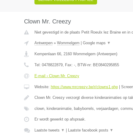
Clown Mr. Creezy
Niet gevestigd in de plaats Petit Roeulx lez Braine en i
Antwerpen
»
Wommelgem
|
Google maps
▼
Kempenlaan 66
,
2160
Wommelgem
(
Antwerpen
)
Tel:
0478822879
, Fax:
-
, BTW-nr:
BE0840295855
E-mail › Clown Mr. Creezy
Website:
https://www.mrcreezy.be/r/clowns1.php
|
Scree
Clown Mr. Creezy verzorgt diverse kinderanimaties op tal
clown, kinderanimatie, babyborrels, verjaardagen, comm
Er wordt gewerkt op afspraak.
Laatste tweets
▼
|
Laatste facebook posts
▼