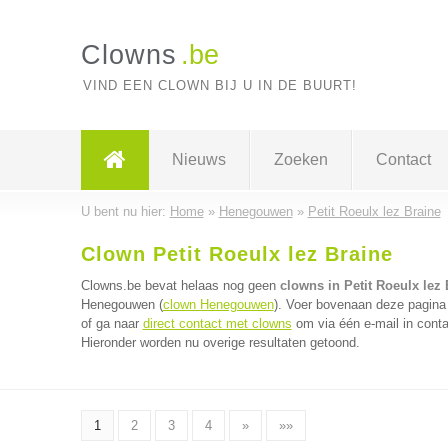
Clowns
.be
VIND EEN CLOWN BIJ U IN DE BUURT!
Nieuws
Zoeken
Contact
U bent nu hier:
Home
»
Henegouwen
»
Petit Roeulx lez Braine
Clown Petit Roeulx lez Braine
Clowns.be bevat helaas nog geen
clowns in Petit Roeulx lez 
Henegouwen (
clown Henegouwen
). Voer bovenaan deze pagina 
of ga naar
direct contact met clowns
om via één e-mail in conta
Hieronder worden nu overige resultaten getoond.
1
2
3
4
»
»»