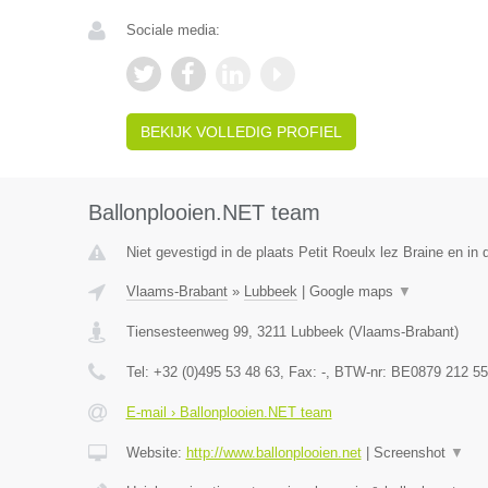
Sociale media:
BEKIJK VOLLEDIG PROFIEL
Ballonplooien.NET team
Niet gevestigd in de plaats Petit Roeulx lez Braine en i
Vlaams-Brabant
»
Lubbeek
|
Google maps
▼
Tiensesteenweg 99
,
3211
Lubbeek
(
Vlaams-Brabant
)
Tel:
+32 (0)495 53 48 63
, Fax:
-
, BTW-nr:
BE0879 212 55
E-mail › Ballonplooien.NET team
Website:
http://www.ballonplooien.net
|
Screenshot
▼