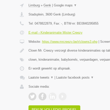
Limburg
»
Genk
|
Google maps
▼
Stadsplein
,
3600
Genk
(
Limburg
)
Tel:
0478822879
, Fax:
-
, BTW-nr:
BE0840295855
E-mail › Kinderanimatie Mister Creezy
Website:
https://www.mrcreezy.be/r/clowns3.php
|
Scree
Clown Mr. Creezy verzorgt diverse kinderanimaties op tal
clown, kinderanimatie, babyborrels, verjaardagen, verjaa
Er wordt gewerkt op afspraak.
Laatste tweets
▼
|
Laatste facebook posts
▼
Sociale media:
BEKIJK VOLLEDIG PROFIEL