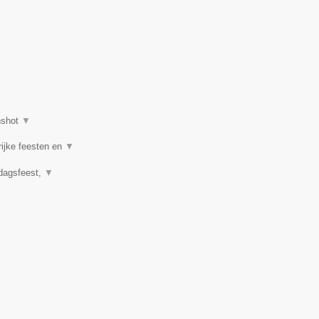
nshot
▼
rijke feesten en
▼
rdagsfeest,
▼