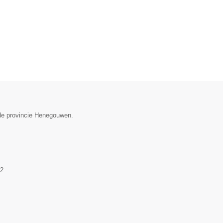
n de provincie Henegouwen.
2