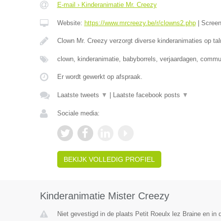
E-mail › Kinderanimatie Mr. Creezy
Website:
https://www.mrcreezy.be/r/clowns2.php
|
Scree
Clown Mr. Creezy verzorgt diverse kinderanimaties op tal
clown, kinderanimatie, babyborrels, verjaardagen, comm
Er wordt gewerkt op afspraak.
Laatste tweets
▼
|
Laatste facebook posts
▼
Sociale media:
BEKIJK VOLLEDIG PROFIEL
Kinderanimatie Mister Creezy
Niet gevestigd in de plaats Petit Roeulx lez Braine en i