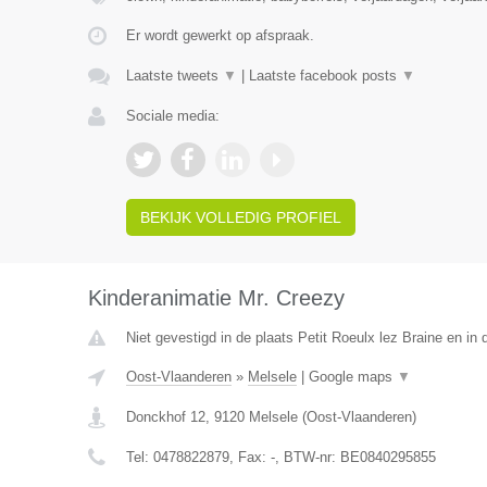
Er wordt gewerkt op afspraak.
Laatste tweets
▼
|
Laatste facebook posts
▼
Sociale media:
BEKIJK VOLLEDIG PROFIEL
Kinderanimatie Mr. Creezy
Niet gevestigd in de plaats Petit Roeulx lez Braine en i
Oost-Vlaanderen
»
Melsele
|
Google maps
▼
Donckhof 12
,
9120
Melsele
(
Oost-Vlaanderen
)
Tel:
0478822879
, Fax:
-
, BTW-nr:
BE0840295855