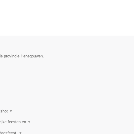
n de provincie Henegouwen.
nshot
▼
rijke feesten en
▼
rdagsfeest,
▼