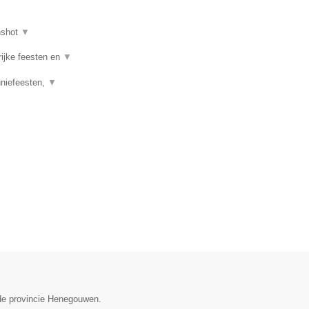
nshot
▼
rijke feesten en
▼
uniefeesten,
▼
n de provincie Henegouwen.