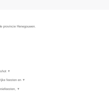
n de provincie Henegouwen.
nshot
▼
rijke feesten en
▼
uniefeesten,
▼