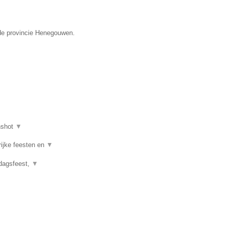
n de provincie Henegouwen.
nshot
▼
rijke feesten en
▼
rdagsfeest,
▼