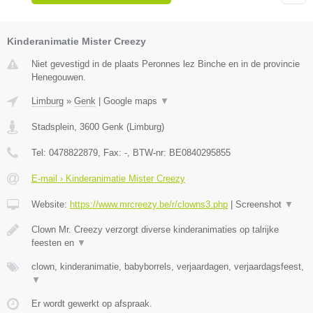
Kinderanimatie Mister Creezy
Niet gevestigd in de plaats Peronnes lez Binche en in de provincie
Henegouwen.
Limburg
»
Genk
|
Google maps
▼
Stadsplein
,
3600
Genk
(
Limburg
)
Tel:
0478822879
, Fax:
-
, BTW-nr:
BE0840295855
E-mail › Kinderanimatie Mister Creezy
Website:
https://www.mrcreezy.be/r/clowns3.php
|
Screenshot
▼
Clown Mr. Creezy verzorgt diverse kinderanimaties op talrijke
feesten en
▼
clown, kinderanimatie, babyborrels, verjaardagen, verjaardagsfeest,
▼
Er wordt gewerkt op afspraak.