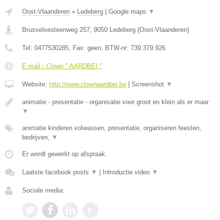
Oost-Vlaanderen
»
Ledeberg
|
Google maps
▼
Brusselsesteenweg 257
,
9050
Ledeberg
(
Oost-Vlaanderen
)
Tel:
0477530285
, Fax:
geen
, BTW-nr:
739.379.926
E-mail › Clown " AARDBEI "
Website:
http://www.clownaardbei.be
|
Screenshot
▼
animatie - presentatie - organisatie voor groot en klein als er maar
▼
animatie kinderen volwassen, presentatie, organiseren feesten,
bedrijven,
▼
Er wordt gewerkt op afspraak.
Laatste facebook posts
▼
|
Introductie video
▼
Sociale media: