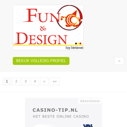
BEKIJK VOLLEDIG PROFIEL
1
2
3
4
»
»»