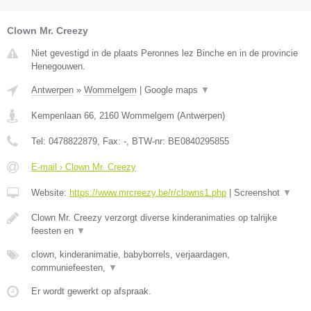
Clown Mr. Creezy
Niet gevestigd in de plaats Peronnes lez Binche en in de provincie
Henegouwen.
Antwerpen
»
Wommelgem
|
Google maps
▼
Kempenlaan 66
,
2160
Wommelgem
(
Antwerpen
)
Tel:
0478822879
, Fax:
-
, BTW-nr:
BE0840295855
E-mail › Clown Mr. Creezy
Website:
https://www.mrcreezy.be/r/clowns1.php
|
Screenshot
▼
Clown Mr. Creezy verzorgt diverse kinderanimaties op talrijke
feesten en
▼
clown, kinderanimatie, babyborrels, verjaardagen,
communiefeesten,
▼
Er wordt gewerkt op afspraak.