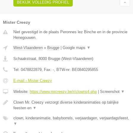
BEKIJK VOLLEDIG PROFIEL
Mister Creezy
Niet gevestigd in de plaats Peronnes lez Binche en in de provincie
Henegouwen.
West-Vlaanderen
»
Brugge
|
Google maps
▼
Schaakstraat
,
8000
Brugge
(
West-Vlaanderen
)
Tel:
0478822879
, Fax:
-
, BTW-nr:
BE0840295855
E-mail › Mister Creezy
Website:
https://www.mrcreezy.be/r/clowns4.php
|
Screenshot
▼
Clown Mr. Creezy verzorgt diverse kinderanimaties op talrijke
feesten en
▼
clown, kinderanimatie, babyborrels, verjaardagen, verjaardagsfeest,
▼