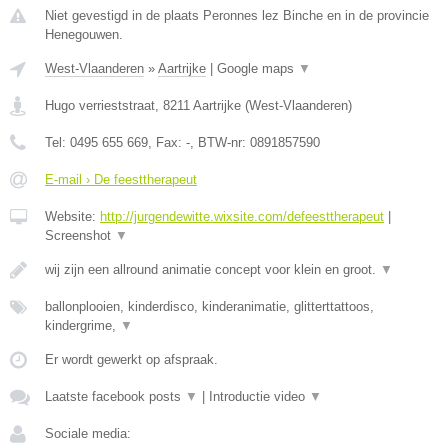
Niet gevestigd in de plaats Peronnes lez Binche en in de provincie
Henegouwen.
West-Vlaanderen
»
Aartrijke
|
Google maps
▼
Hugo verrieststraat
,
8211
Aartrijke
(
West-Vlaanderen
)
Tel:
0495 655 669
, Fax:
-
, BTW-nr:
0891857590
E-mail › De feesttherapeut
Website:
http://jurgendewitte.wixsite.com/defeesttherapeut
|
Screenshot
▼
wij zijn een allround animatie concept voor klein en groot.
▼
ballonplooien, kinderdisco, kinderanimatie, glitterttattoos,
kindergrime,
▼
Er wordt gewerkt op afspraak.
Laatste facebook posts
▼
|
Introductie video
▼
Sociale media: