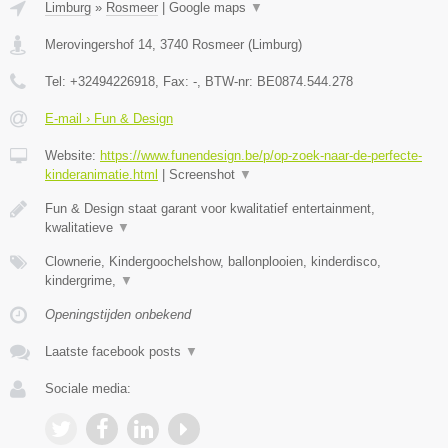
Limburg
»
Rosmeer
|
Google maps
▼
Merovingershof 14
,
3740
Rosmeer
(
Limburg
)
Tel:
+32494226918
, Fax:
-
, BTW-nr:
BE0874.544.278
E-mail › Fun & Design
Website:
https://www.funendesign.be/p/op-zoek-naar-de-perfecte-
kinderanimatie.html
|
Screenshot
▼
Fun & Design staat garant voor kwalitatief entertainment,
kwalitatieve
▼
Clownerie, Kindergoochelshow, ballonplooien, kinderdisco,
kindergrime,
▼
Openingstijden onbekend
Laatste facebook posts
▼
Sociale media: