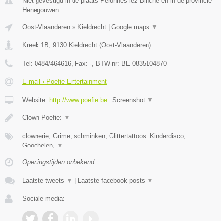
Niet gevestigd in de plaats Peronnes lez Binche en in de provincie
Henegouwen.
Oost-Vlaanderen
»
Kieldrecht
|
Google maps
▼
Kreek 1B
,
9130
Kieldrecht
(
Oost-Vlaanderen
)
Tel:
0484/464616
, Fax:
-
, BTW-nr:
BE 0835104870
E-mail › Poefie Entertainment
Website:
http://www.poefie.be
|
Screenshot
▼
Clown Poefie:
▼
clownerie, Grime, schminken, Glittertattoos, Kinderdisco,
Goochelen,
▼
Openingstijden onbekend
Laatste tweets
▼
|
Laatste facebook posts
▼
Sociale media: