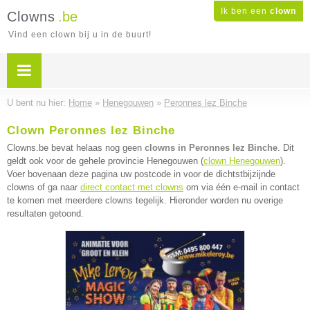
Ik ben een
clown
Clowns
.be
Vind een clown bij u in de buurt!
U bent nu hier:
Home
»
Henegouwen
»
Peronnes lez Binche
Clown Peronnes lez Binche
Clowns.be bevat helaas nog geen
clowns in Peronnes lez Binche
. Dit
geldt ook voor de gehele provincie Henegouwen (
clown Henegouwen
).
Voer bovenaan deze pagina uw postcode in voor de dichtstbijzijnde
clowns of ga naar
direct contact met clowns
om via één e-mail in contact
te komen met meerdere clowns tegelijk. Hieronder worden nu overige
resultaten getoond.