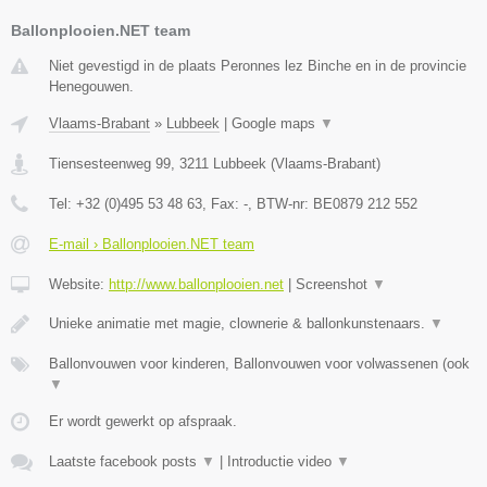
Ballonplooien.NET team
Niet gevestigd in de plaats Peronnes lez Binche en in de provincie
Henegouwen.
Vlaams-Brabant
»
Lubbeek
|
Google maps
▼
Tiensesteenweg 99
,
3211
Lubbeek
(
Vlaams-Brabant
)
Tel:
+32 (0)495 53 48 63
, Fax:
-
, BTW-nr:
BE0879 212 552
E-mail › Ballonplooien.NET team
Website:
http://www.ballonplooien.net
|
Screenshot
▼
Unieke animatie met magie, clownerie & ballonkunstenaars.
▼
Ballonvouwen voor kinderen, Ballonvouwen voor volwassenen (ook
▼
Er wordt gewerkt op afspraak.
Laatste facebook posts
▼
|
Introductie video
▼