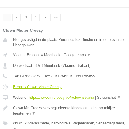
1
2
3
4
»
»»
Clown Mister Creezy
Niet gevestigd in de plaats Peronnes lez Binche en in de provincie
Henegouwen.
Vlaams-Brabant
»
Meerbeek
|
Google maps
▼
Dorpsstraat
,
3078
Meerbeek
(
Vlaams-Brabant
)
Tel:
0478822879
, Fax:
-
, BTW-nr:
BE0840295855
E-mail › Clown Mister Creezy
Website:
https://www.mrcreezy.be/r/clowns5.php
|
Screenshot
▼
Clown Mr. Creezy verzorgt diverse kinderanimaties op talrijke
feesten en
▼
clown, kinderanimatie, babyborrels, verjaardagen, verjaardagsfeest,
▼