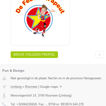
BEKIJK VOLLEDIG PROFIEL
Fun & Design
Niet gevestigd in de plaats Nechin en in de provincie Henegouwen.
Limburg
»
Rosmeer
|
Google maps
▼
Merovingershof 14
,
3740
Rosmeer
(
Limburg
)
Tel:
+32494226918
, Fax:
-
, BTW-nr:
BE0874.544.278