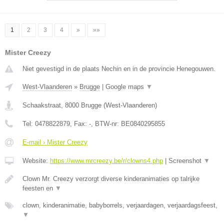
1
2
3
4
»
»»
Mister Creezy
Niet gevestigd in de plaats Nechin en in de provincie Henegouwen.
West-Vlaanderen
»
Brugge
|
Google maps
▼
Schaakstraat
,
8000
Brugge
(
West-Vlaanderen
)
Tel:
0478822879
, Fax:
-
, BTW-nr:
BE0840295855
E-mail › Mister Creezy
Website:
https://www.mrcreezy.be/r/clowns4.php
|
Screenshot
▼
Clown Mr. Creezy verzorgt diverse kinderanimaties op talrijke
feesten en
▼
clown, kinderanimatie, babyborrels, verjaardagen, verjaardagsfeest,
▼