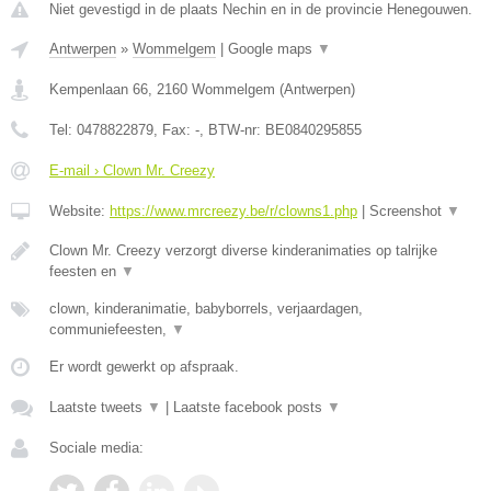
Niet gevestigd in de plaats Nechin en in de provincie Henegouwen.
Antwerpen
»
Wommelgem
|
Google maps
▼
Kempenlaan 66
,
2160
Wommelgem
(
Antwerpen
)
Tel:
0478822879
, Fax:
-
, BTW-nr:
BE0840295855
E-mail › Clown Mr. Creezy
Website:
https://www.mrcreezy.be/r/clowns1.php
|
Screenshot
▼
Clown Mr. Creezy verzorgt diverse kinderanimaties op talrijke
feesten en
▼
clown, kinderanimatie, babyborrels, verjaardagen,
communiefeesten,
▼
Er wordt gewerkt op afspraak.
Laatste tweets
▼
|
Laatste facebook posts
▼
Sociale media: