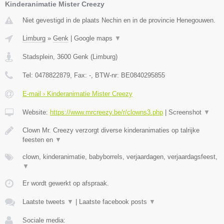
Kinderanimatie Mister Creezy
Niet gevestigd in de plaats Nechin en in de provincie Henegouwen.
Limburg
»
Genk
|
Google maps
▼
Stadsplein
,
3600
Genk
(
Limburg
)
Tel:
0478822879
, Fax:
-
, BTW-nr:
BE0840295855
E-mail › Kinderanimatie Mister Creezy
Website:
https://www.mrcreezy.be/r/clowns3.php
|
Screenshot
▼
Clown Mr. Creezy verzorgt diverse kinderanimaties op talrijke
feesten en
▼
clown, kinderanimatie, babyborrels, verjaardagen, verjaardagsfeest,
▼
Er wordt gewerkt op afspraak.
Laatste tweets
▼
|
Laatste facebook posts
▼
Sociale media: