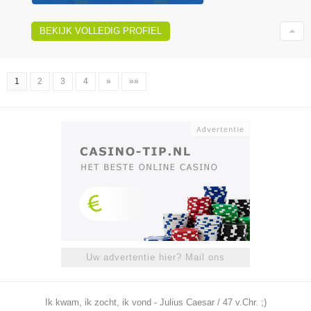
BEKIJK VOLLEDIG PROFIEL
1
2
3
4
»
»»
Uw advertentie hier? Mail ons
Ik kwam, ik zocht, ik vond - Julius Caesar / 47 v.Chr. ;)