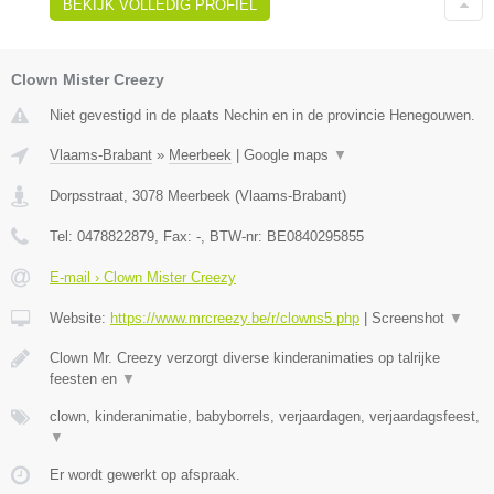
BEKIJK VOLLEDIG PROFIEL
Clown Mister Creezy
Niet gevestigd in de plaats Nechin en in de provincie Henegouwen.
Vlaams-Brabant
»
Meerbeek
|
Google maps
▼
Dorpsstraat
,
3078
Meerbeek
(
Vlaams-Brabant
)
Tel:
0478822879
, Fax:
-
, BTW-nr:
BE0840295855
E-mail › Clown Mister Creezy
Website:
https://www.mrcreezy.be/r/clowns5.php
|
Screenshot
▼
Clown Mr. Creezy verzorgt diverse kinderanimaties op talrijke
feesten en
▼
clown, kinderanimatie, babyborrels, verjaardagen, verjaardagsfeest,
▼
Er wordt gewerkt op afspraak.