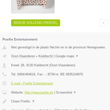
BEKIJK VOLLEDIG PROFIEL
Poefie Entertainment
Niet gevestigd in de plaats Nechin en in de provincie Henegouwen.
Oost-Vlaanderen
»
Kieldrecht
|
Google maps
▼
Kreek 1B
,
9130
Kieldrecht
(
Oost-Vlaanderen
)
Tel:
0484/464616
, Fax:
-
, BTW-nr:
BE 0835104870
E-mail › Poefie Entertainment
Website:
http://www.poefie.be
|
Screenshot
▼
Clown Poefie:
▼