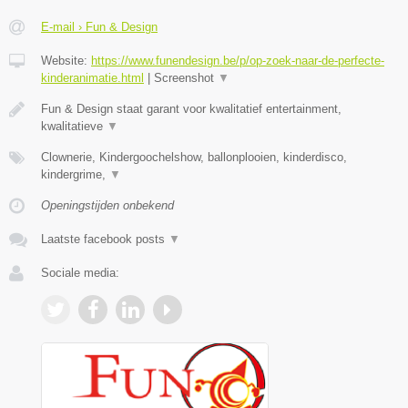
E-mail › Fun & Design
Website:
https://www.funendesign.be/p/op-zoek-naar-de-perfecte-
kinderanimatie.html
|
Screenshot
▼
Fun & Design staat garant voor kwalitatief entertainment,
kwalitatieve
▼
Clownerie, Kindergoochelshow, ballonplooien, kinderdisco,
kindergrime,
▼
Openingstijden onbekend
Laatste facebook posts
▼
Sociale media: