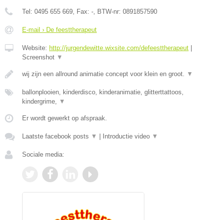
Tel:
0495 655 669
, Fax:
-
, BTW-nr:
0891857590
E-mail › De feesttherapeut
Website:
http://jurgendewitte.wixsite.com/defeesttherapeut
|
Screenshot
▼
wij zijn een allround animatie concept voor klein en groot.
▼
ballonplooien, kinderdisco, kinderanimatie, glitterttattoos,
kindergrime,
▼
Er wordt gewerkt op afspraak.
Laatste facebook posts
▼
|
Introductie video
▼
Sociale media: