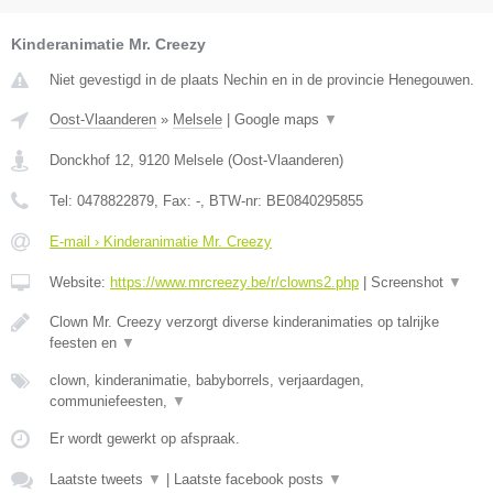
Kinderanimatie Mr. Creezy
Niet gevestigd in de plaats Nechin en in de provincie Henegouwen.
Oost-Vlaanderen
»
Melsele
|
Google maps
▼
Donckhof 12
,
9120
Melsele
(
Oost-Vlaanderen
)
Tel:
0478822879
, Fax:
-
, BTW-nr:
BE0840295855
E-mail › Kinderanimatie Mr. Creezy
Website:
https://www.mrcreezy.be/r/clowns2.php
|
Screenshot
▼
Clown Mr. Creezy verzorgt diverse kinderanimaties op talrijke
feesten en
▼
clown, kinderanimatie, babyborrels, verjaardagen,
communiefeesten,
▼
Er wordt gewerkt op afspraak.
Laatste tweets
▼
|
Laatste facebook posts
▼