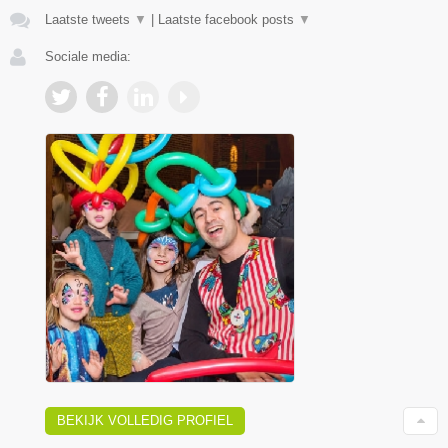
Laatste tweets
▼
|
Laatste facebook posts
▼
Sociale media:
BEKIJK VOLLEDIG PROFIEL