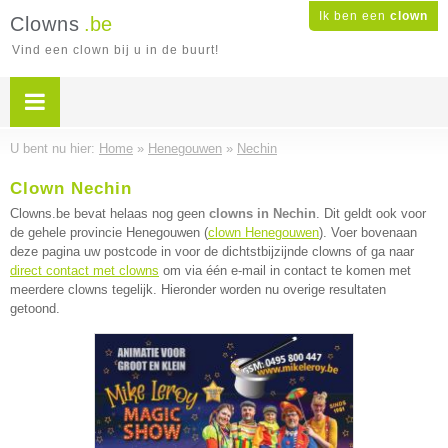
Ik ben een
clown
Clowns
.be
Vind een clown bij u in de buurt!
U bent nu hier:
Home
»
Henegouwen
»
Nechin
Clown Nechin
Clowns.be bevat helaas nog geen
clowns in Nechin
. Dit geldt ook voor
de gehele provincie Henegouwen (
clown Henegouwen
). Voer bovenaan
deze pagina uw postcode in voor de dichtstbijzijnde clowns of ga naar
direct contact met clowns
om via één e-mail in contact te komen met
meerdere clowns tegelijk. Hieronder worden nu overige resultaten
getoond.