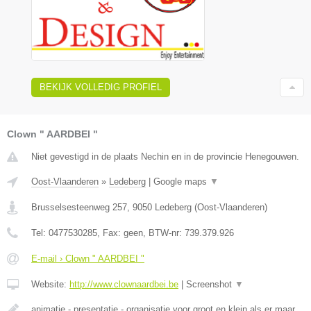
BEKIJK VOLLEDIG PROFIEL
Clown " AARDBEI "
Niet gevestigd in de plaats Nechin en in de provincie Henegouwen.
Oost-Vlaanderen
»
Ledeberg
|
Google maps
▼
Brusselsesteenweg 257
,
9050
Ledeberg
(
Oost-Vlaanderen
)
Tel:
0477530285
, Fax:
geen
, BTW-nr:
739.379.926
E-mail › Clown " AARDBEI "
Website:
http://www.clownaardbei.be
|
Screenshot
▼
animatie - presentatie - organisatie voor groot en klein als er maar