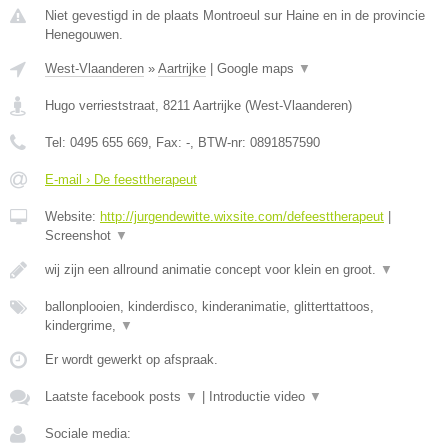
Niet gevestigd in de plaats Montroeul sur Haine en in de provincie
Henegouwen.
West-Vlaanderen
»
Aartrijke
|
Google maps
▼
Hugo verrieststraat
,
8211
Aartrijke
(
West-Vlaanderen
)
Tel:
0495 655 669
, Fax:
-
, BTW-nr:
0891857590
E-mail › De feesttherapeut
Website:
http://jurgendewitte.wixsite.com/defeesttherapeut
|
Screenshot
▼
wij zijn een allround animatie concept voor klein en groot.
▼
ballonplooien, kinderdisco, kinderanimatie, glitterttattoos,
kindergrime,
▼
Er wordt gewerkt op afspraak.
Laatste facebook posts
▼
|
Introductie video
▼
Sociale media: