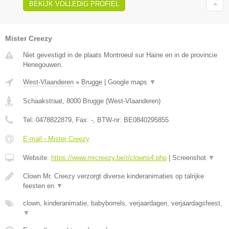
BEKIJK VOLLEDIG PROFIEL
Mister Creezy
Niet gevestigd in de plaats Montroeul sur Haine en in de provincie
Henegouwen.
West-Vlaanderen
»
Brugge
|
Google maps
▼
Schaakstraat
,
8000
Brugge
(
West-Vlaanderen
)
Tel:
0478822879
, Fax:
-
, BTW-nr:
BE0840295855
E-mail › Mister Creezy
Website:
https://www.mrcreezy.be/r/clowns4.php
|
Screenshot
▼
Clown Mr. Creezy verzorgt diverse kinderanimaties op talrijke
feesten en
▼
clown, kinderanimatie, babyborrels, verjaardagen, verjaardagsfeest,
▼