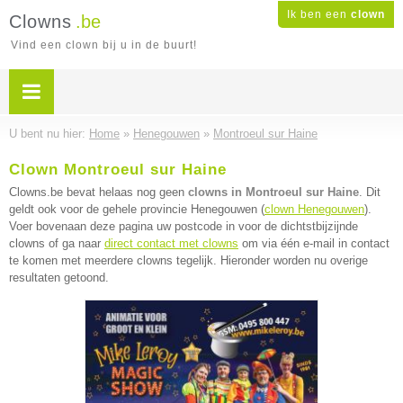
Ik ben een
clown
Clowns
.be
Vind een clown bij u in de buurt!
U bent nu hier:
Home
»
Henegouwen
»
Montroeul sur Haine
Clown Montroeul sur Haine
Clowns.be bevat helaas nog geen
clowns in Montroeul sur Haine
. Dit
geldt ook voor de gehele provincie Henegouwen (
clown Henegouwen
).
Voer bovenaan deze pagina uw postcode in voor de dichtstbijzijnde
clowns of ga naar
direct contact met clowns
om via één e-mail in contact
te komen met meerdere clowns tegelijk. Hieronder worden nu overige
resultaten getoond.