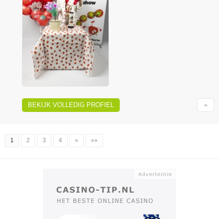
BEKIJK VOLLEDIG PROFIEL
1
2
3
4
»
»»