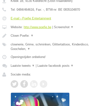
Kreek 1B
,
9130
Kieldrecht
(
Oost-Vlaanderen
)
Tel:
0484/464616
, Fax:
-
, BTW-nr:
BE 0835104870
E-mail › Poefie Entertainment
Website:
http://www.poefie.be
|
Screenshot
▼
Clown Poefie:
▼
clownerie, Grime, schminken, Glittertattoos, Kinderdisco,
Goochelen,
▼
Openingstijden onbekend
Laatste tweets
▼
|
Laatste facebook posts
▼
Sociale media: