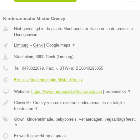
Kinderanimatie Mister Creezy
Niet gevestigd in de plaats Montroeul sur Haine en in de provincie
Henegouwen.
Limburg
»
Genk
|
Google maps
▼
Stadsplein
,
3600
Genk
(
Limburg
)
Tel:
0478822879
, Fax:
-
, BTW-nr:
BE0840295855
E-mail › Kinderanimatie Mister Creezy
Website:
https://www.mrcreezy.be/r/clowns3.php
|
Screenshot
▼
Clown Mr. Creezy verzorgt diverse kinderanimaties op talrijke
feesten en
▼
clown, kinderanimatie, babyborrels, verjaardagen, verjaardagsfeest,
▼
Er wordt gewerkt op afspraak.