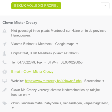
BEKIJK VOLLEDIG PROFIEL
Clown Mister Creezy
Niet gevestigd in de plaats Montroeul sur Haine en in de provincie
Henegouwen.
Vlaams-Brabant
»
Meerbeek
|
Google maps
▼
Dorpsstraat
,
3078
Meerbeek
(
Vlaams-Brabant
)
Tel:
0478822879
, Fax:
-
, BTW-nr:
BE0840295855
E-mail › Clown Mister Creezy
Website:
https://www.mrcreezy.be/r/clowns5.php
|
Screenshot
▼
Clown Mr. Creezy verzorgt diverse kinderanimaties op talrijke
feesten en
▼
clown, kinderanimatie, babyborrels, verjaardagen, verjaardagsfeest,
▼