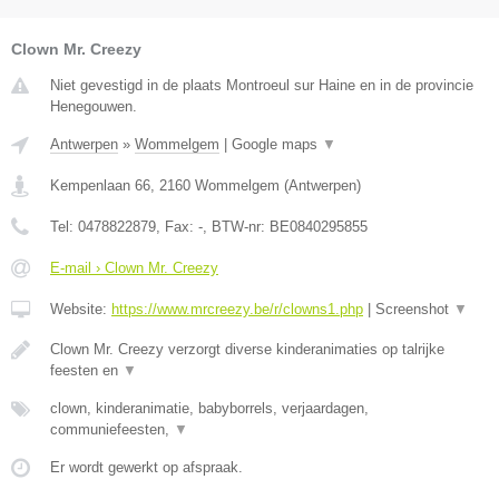
Clown Mr. Creezy
Niet gevestigd in de plaats Montroeul sur Haine en in de provincie
Henegouwen.
Antwerpen
»
Wommelgem
|
Google maps
▼
Kempenlaan 66
,
2160
Wommelgem
(
Antwerpen
)
Tel:
0478822879
, Fax:
-
, BTW-nr:
BE0840295855
E-mail › Clown Mr. Creezy
Website:
https://www.mrcreezy.be/r/clowns1.php
|
Screenshot
▼
Clown Mr. Creezy verzorgt diverse kinderanimaties op talrijke
feesten en
▼
clown, kinderanimatie, babyborrels, verjaardagen,
communiefeesten,
▼
Er wordt gewerkt op afspraak.