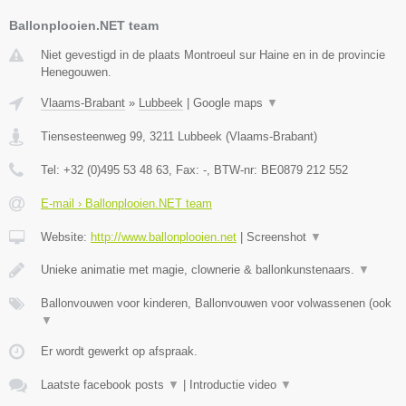
Ballonplooien.NET team
Niet gevestigd in de plaats Montroeul sur Haine en in de provincie
Henegouwen.
Vlaams-Brabant
»
Lubbeek
|
Google maps
▼
Tiensesteenweg 99
,
3211
Lubbeek
(
Vlaams-Brabant
)
Tel:
+32 (0)495 53 48 63
, Fax:
-
, BTW-nr:
BE0879 212 552
E-mail › Ballonplooien.NET team
Website:
http://www.ballonplooien.net
|
Screenshot
▼
Unieke animatie met magie, clownerie & ballonkunstenaars.
▼
Ballonvouwen voor kinderen, Ballonvouwen voor volwassenen (ook
▼
Er wordt gewerkt op afspraak.
Laatste facebook posts
▼
|
Introductie video
▼