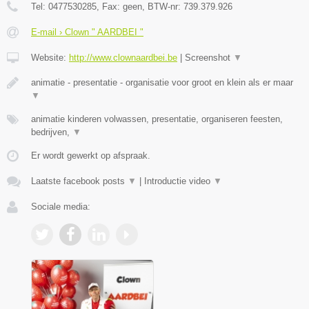
Tel:
0477530285
, Fax:
geen
, BTW-nr:
739.379.926
E-mail › Clown " AARDBEI "
Website:
http://www.clownaardbei.be
|
Screenshot
▼
animatie - presentatie - organisatie voor groot en klein als er maar
▼
animatie kinderen volwassen, presentatie, organiseren feesten,
bedrijven,
▼
Er wordt gewerkt op afspraak.
Laatste facebook posts
▼
|
Introductie video
▼
Sociale media: