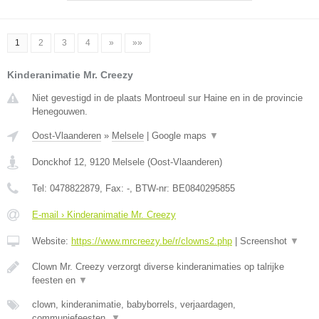
1
2
3
4
»
»»
Kinderanimatie Mr. Creezy
Niet gevestigd in de plaats Montroeul sur Haine en in de provincie
Henegouwen.
Oost-Vlaanderen
»
Melsele
|
Google maps
▼
Donckhof 12
,
9120
Melsele
(
Oost-Vlaanderen
)
Tel:
0478822879
, Fax:
-
, BTW-nr:
BE0840295855
E-mail › Kinderanimatie Mr. Creezy
Website:
https://www.mrcreezy.be/r/clowns2.php
|
Screenshot
▼
Clown Mr. Creezy verzorgt diverse kinderanimaties op talrijke
feesten en
▼
clown, kinderanimatie, babyborrels, verjaardagen,
communiefeesten,
▼