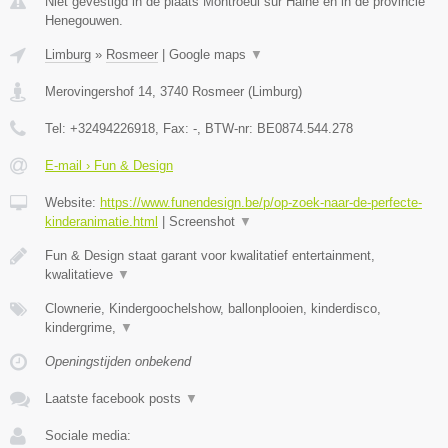
Niet gevestigd in de plaats Montroeul sur Haine en in de provincie
Henegouwen.
Limburg
»
Rosmeer
|
Google maps
▼
Merovingershof 14
,
3740
Rosmeer
(
Limburg
)
Tel:
+32494226918
, Fax:
-
, BTW-nr:
BE0874.544.278
E-mail › Fun & Design
Website:
https://www.funendesign.be/p/op-zoek-naar-de-perfecte-
kinderanimatie.html
|
Screenshot
▼
Fun & Design staat garant voor kwalitatief entertainment,
kwalitatieve
▼
Clownerie, Kindergoochelshow, ballonplooien, kinderdisco,
kindergrime,
▼
Openingstijden onbekend
Laatste facebook posts
▼
Sociale media: