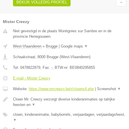
BEKIJK VOLLEDIG PROFIEL
Mister Creezy
Niet gevestigd in de plaats Montignies sur Sambre en in de
provincie Henegouwen.
West-Vlaanderen
»
Brugge
|
Google maps
▼
Schaakstraat
,
8000
Brugge
(
West-Vlaanderen
)
Tel:
0478822879
, Fax:
-
, BTW-nr:
BE0840295855
E-mail › Mister Creezy
Website:
https://www.mrcreezy.be/r/clowns4.php
|
Screenshot
▼
Clown Mr. Creezy verzorgt diverse kinderanimaties op talrijke
feesten en
▼
clown, kinderanimatie, babyborrels, verjaardagen, verjaardagsfeest,
▼