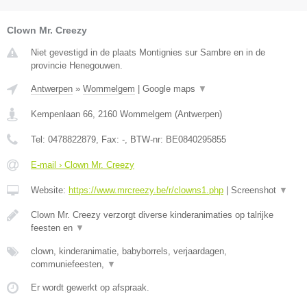
Clown Mr. Creezy
Niet gevestigd in de plaats Montignies sur Sambre en in de
provincie Henegouwen.
Antwerpen
»
Wommelgem
|
Google maps
▼
Kempenlaan 66
,
2160
Wommelgem
(
Antwerpen
)
Tel:
0478822879
, Fax:
-
, BTW-nr:
BE0840295855
E-mail › Clown Mr. Creezy
Website:
https://www.mrcreezy.be/r/clowns1.php
|
Screenshot
▼
Clown Mr. Creezy verzorgt diverse kinderanimaties op talrijke
feesten en
▼
clown, kinderanimatie, babyborrels, verjaardagen,
communiefeesten,
▼
Er wordt gewerkt op afspraak.