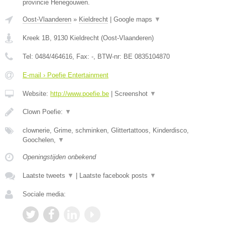
provincie Henegouwen.
Oost-Vlaanderen
»
Kieldrecht
|
Google maps
▼
Kreek 1B
,
9130
Kieldrecht
(
Oost-Vlaanderen
)
Tel:
0484/464616
, Fax:
-
, BTW-nr:
BE 0835104870
E-mail › Poefie Entertainment
Website:
http://www.poefie.be
|
Screenshot
▼
Clown Poefie:
▼
clownerie, Grime, schminken, Glittertattoos, Kinderdisco,
Goochelen,
▼
Openingstijden onbekend
Laatste tweets
▼
|
Laatste facebook posts
▼
Sociale media: