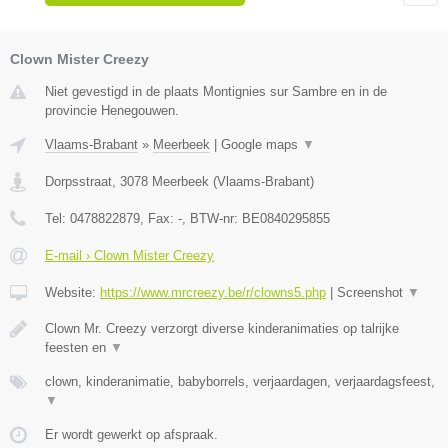
Clown Mister Creezy
Niet gevestigd in de plaats Montignies sur Sambre en in de
provincie Henegouwen.
Vlaams-Brabant
»
Meerbeek
|
Google maps
▼
Dorpsstraat
,
3078
Meerbeek
(
Vlaams-Brabant
)
Tel:
0478822879
, Fax:
-
, BTW-nr:
BE0840295855
E-mail › Clown Mister Creezy
Website:
https://www.mrcreezy.be/r/clowns5.php
|
Screenshot
▼
Clown Mr. Creezy verzorgt diverse kinderanimaties op talrijke
feesten en
▼
clown, kinderanimatie, babyborrels, verjaardagen, verjaardagsfeest,
▼
Er wordt gewerkt op afspraak.