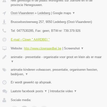
Niet gevestigd in de plaats Montignies sur Sambre en in de
provincie Henegouwen.
Oost-Vlaanderen
»
Ledeberg
|
Google maps
▼
Brusselsesteenweg 257
,
9050
Ledeberg
(
Oost-Vlaanderen
)
Tel:
0477530285
, Fax:
geen
, BTW-nr:
739.379.926
E-mail › Clown " AARDBEI "
Website:
http://www.clownaardbei.be
|
Screenshot
▼
animatie - presentatie - organisatie voor groot en klein als er maar
▼
animatie kinderen volwassen, presentatie, organiseren feesten,
bedrijven,
▼
Er wordt gewerkt op afspraak.
Laatste facebook posts
▼
|
Introductie video
▼
Sociale media: