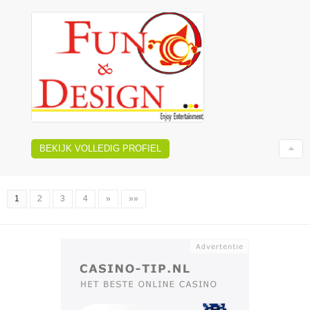
BEKIJK VOLLEDIG PROFIEL
1
2
3
4
»
»»