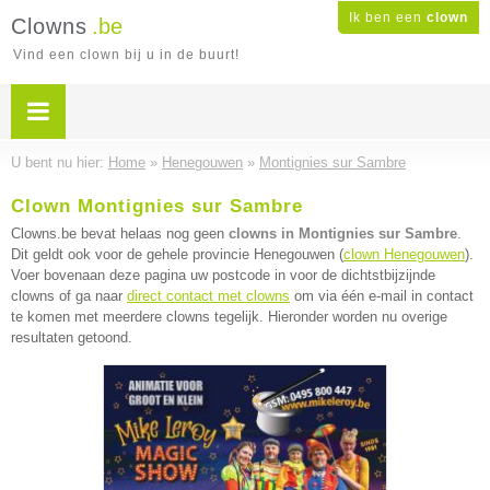
Ik ben een
clown
Clowns
.be
Vind een clown bij u in de buurt!
U bent nu hier:
Home
»
Henegouwen
»
Montignies sur Sambre
Clown Montignies sur Sambre
Clowns.be bevat helaas nog geen
clowns in Montignies sur Sambre
.
Dit geldt ook voor de gehele provincie Henegouwen (
clown Henegouwen
).
Voer bovenaan deze pagina uw postcode in voor de dichtstbijzijnde
clowns of ga naar
direct contact met clowns
om via één e-mail in contact
te komen met meerdere clowns tegelijk. Hieronder worden nu overige
resultaten getoond.