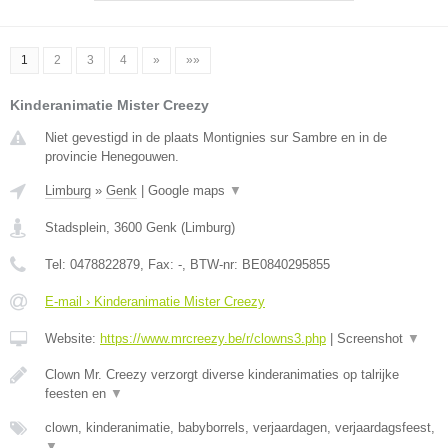
1
2
3
4
»
»»
Kinderanimatie Mister Creezy
Niet gevestigd in de plaats Montignies sur Sambre en in de
provincie Henegouwen.
Limburg
»
Genk
|
Google maps
▼
Stadsplein
,
3600
Genk
(
Limburg
)
Tel:
0478822879
, Fax:
-
, BTW-nr:
BE0840295855
E-mail › Kinderanimatie Mister Creezy
Website:
https://www.mrcreezy.be/r/clowns3.php
|
Screenshot
▼
Clown Mr. Creezy verzorgt diverse kinderanimaties op talrijke
feesten en
▼
clown, kinderanimatie, babyborrels, verjaardagen, verjaardagsfeest,
▼