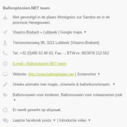
Ballonplooien.NET team
Niet gevestigd in de plaats Montignies sur Sambre en in de
provincie Henegouwen.
Vlaams-Brabant
»
Lubbeek
|
Google maps
▼
Tiensesteenweg 99
,
3211
Lubbeek
(
Vlaams-Brabant
)
Tel:
+32 (0)495 53 48 63
, Fax:
-
, BTW-nr:
BE0879 212 552
E-mail › Ballonplooien.NET team
Website:
http://www.ballonplooien.net
|
Screenshot
▼
Unieke animatie met magie, clownerie & ballonkunstenaars.
▼
Ballonvouwen voor kinderen, Ballonvouwen voor volwassenen (ook
▼
Er wordt gewerkt op afspraak.
Laatste facebook posts
▼
|
Introductie video
▼