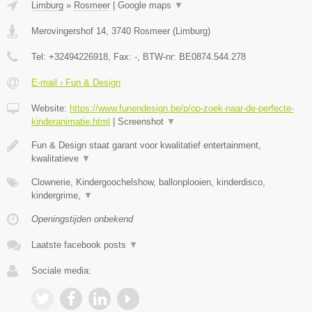
Limburg
»
Rosmeer
|
Google maps
▼
Merovingershof 14
,
3740
Rosmeer
(
Limburg
)
Tel:
+32494226918
, Fax:
-
, BTW-nr:
BE0874.544.278
E-mail › Fun & Design
Website:
https://www.funendesign.be/p/op-zoek-naar-de-perfecte-
kinderanimatie.html
|
Screenshot
▼
Fun & Design staat garant voor kwalitatief entertainment,
kwalitatieve
▼
Clownerie, Kindergoochelshow, ballonplooien, kinderdisco,
kindergrime,
▼
Openingstijden onbekend
Laatste facebook posts
▼
Sociale media: