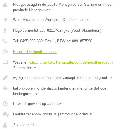
Niet gevestigd in de plaats Montignies sur Sambre en in de
provincie Henegouwen.
West-Vlaanderen
»
Aartrijke
|
Google maps
▼
Hugo verrieststraat
,
8211
Aartrijke
(
West-Vlaanderen
)
Tel:
0495 655 669
, Fax:
-
, BTW-nr:
0891857590
E-mail › De feesttherapeut
Website:
http://jurgendewitte.wixsite.com/defeesttherapeut
|
Screenshot
▼
wij zijn een allround animatie concept voor klein en groot.
▼
ballonplooien, kinderdisco, kinderanimatie, glitterttattoos,
kindergrime,
▼
Er wordt gewerkt op afspraak.
Laatste facebook posts
▼
|
Introductie video
▼
Sociale media: