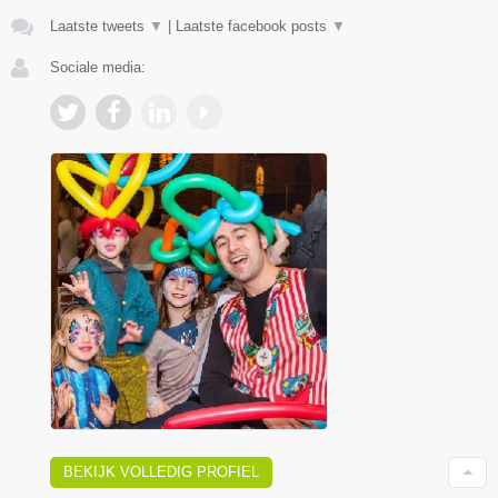
Laatste tweets
▼
|
Laatste facebook posts
▼
Sociale media:
BEKIJK VOLLEDIG PROFIEL