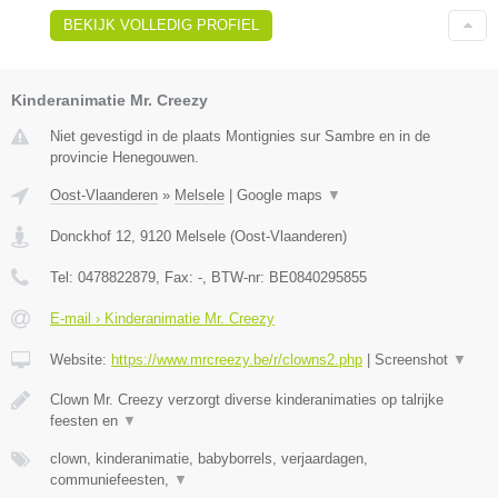
BEKIJK VOLLEDIG PROFIEL
Kinderanimatie Mr. Creezy
Niet gevestigd in de plaats Montignies sur Sambre en in de
provincie Henegouwen.
Oost-Vlaanderen
»
Melsele
|
Google maps
▼
Donckhof 12
,
9120
Melsele
(
Oost-Vlaanderen
)
Tel:
0478822879
, Fax:
-
, BTW-nr:
BE0840295855
E-mail › Kinderanimatie Mr. Creezy
Website:
https://www.mrcreezy.be/r/clowns2.php
|
Screenshot
▼
Clown Mr. Creezy verzorgt diverse kinderanimaties op talrijke
feesten en
▼
clown, kinderanimatie, babyborrels, verjaardagen,
communiefeesten,
▼