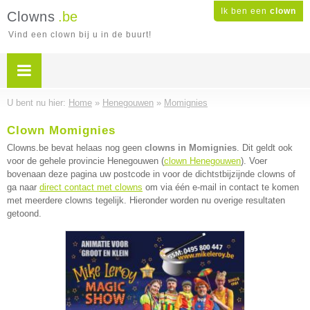
Ik ben een
clown
Clowns
.be
Vind een clown bij u in de buurt!
U bent nu hier:
Home
»
Henegouwen
»
Momignies
Clown Momignies
Clowns.be bevat helaas nog geen
clowns in Momignies
. Dit geldt ook
voor de gehele provincie Henegouwen (
clown Henegouwen
). Voer
bovenaan deze pagina uw postcode in voor de dichtstbijzijnde clowns of
ga naar
direct contact met clowns
om via één e-mail in contact te komen
met meerdere clowns tegelijk. Hieronder worden nu overige resultaten
getoond.