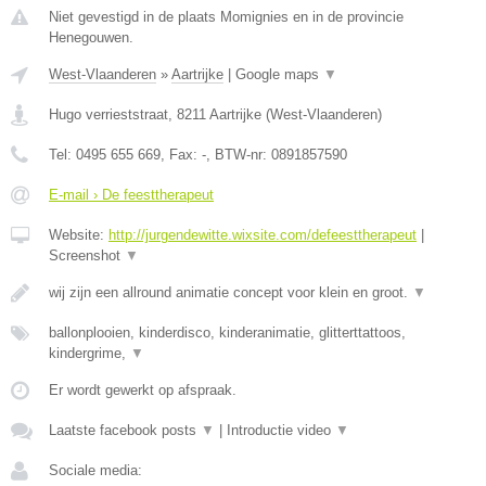
Niet gevestigd in de plaats Momignies en in de provincie
Henegouwen.
West-Vlaanderen
»
Aartrijke
|
Google maps
▼
Hugo verrieststraat
,
8211
Aartrijke
(
West-Vlaanderen
)
Tel:
0495 655 669
, Fax:
-
, BTW-nr:
0891857590
E-mail › De feesttherapeut
Website:
http://jurgendewitte.wixsite.com/defeesttherapeut
|
Screenshot
▼
wij zijn een allround animatie concept voor klein en groot.
▼
ballonplooien, kinderdisco, kinderanimatie, glitterttattoos,
kindergrime,
▼
Er wordt gewerkt op afspraak.
Laatste facebook posts
▼
|
Introductie video
▼
Sociale media: