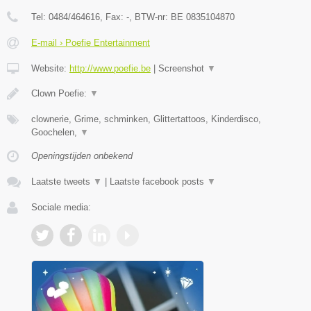
Tel:
0484/464616
, Fax:
-
, BTW-nr:
BE 0835104870
E-mail › Poefie Entertainment
Website:
http://www.poefie.be
|
Screenshot
▼
Clown Poefie:
▼
clownerie, Grime, schminken, Glittertattoos, Kinderdisco,
Goochelen,
▼
Openingstijden onbekend
Laatste tweets
▼
|
Laatste facebook posts
▼
Sociale media: