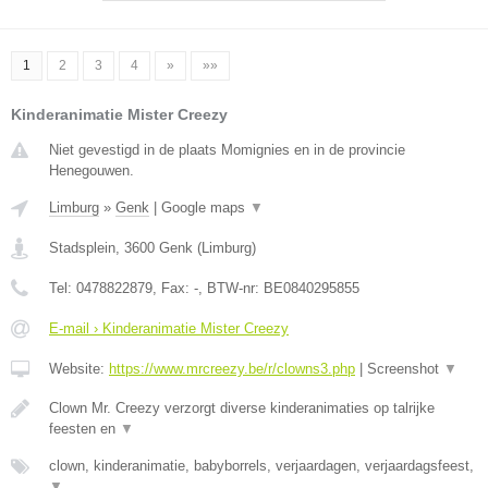
1
2
3
4
»
»»
Kinderanimatie Mister Creezy
Niet gevestigd in de plaats Momignies en in de provincie
Henegouwen.
Limburg
»
Genk
|
Google maps
▼
Stadsplein
,
3600
Genk
(
Limburg
)
Tel:
0478822879
, Fax:
-
, BTW-nr:
BE0840295855
E-mail › Kinderanimatie Mister Creezy
Website:
https://www.mrcreezy.be/r/clowns3.php
|
Screenshot
▼
Clown Mr. Creezy verzorgt diverse kinderanimaties op talrijke
feesten en
▼
clown, kinderanimatie, babyborrels, verjaardagen, verjaardagsfeest,
▼