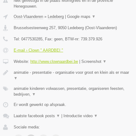
Niet gevestigd in de plaats Momignies en in de provincie
Henegouwen.
Oost-Vlaanderen
»
Ledeberg
|
Google maps
▼
Brusselsesteenweg 257
,
9050
Ledeberg
(
Oost-Vlaanderen
)
Tel:
0477530285
, Fax:
geen
, BTW-nr:
739.379.926
E-mail › Clown " AARDBEI "
Website:
http://www.clownaardbei.be
|
Screenshot
▼
animatie - presentatie - organisatie voor groot en klein als er maar
▼
animatie kinderen volwassen, presentatie, organiseren feesten,
bedrijven,
▼
Er wordt gewerkt op afspraak.
Laatste facebook posts
▼
|
Introductie video
▼
Sociale media: