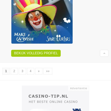
BEKIJK VOLLEDIG PROFIEL
1
2
3
4
»
»»