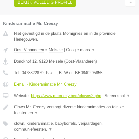
BEKIJK VOLLEDIG PROFIEL
Kinderanimatie Mr. Creezy
Niet gevestigd in de plaats Momignies en in de provincie
Henegouwen.
Oost-Vlaanderen
»
Melsele
|
Google maps
▼
Donckhof 12
,
9120
Melsele
(
Oost-Vlaanderen
)
Tel:
0478822879
, Fax:
-
, BTW-nr:
BE0840295855
E-mail › Kinderanimatie Mr. Creezy
Website:
https://www.mrcreezy.be/r/clowns2.php
|
Screenshot
▼
Clown Mr. Creezy verzorgt diverse kinderanimaties op talrijke
feesten en
▼
clown, kinderanimatie, babyborrels, verjaardagen,
communiefeesten,
▼