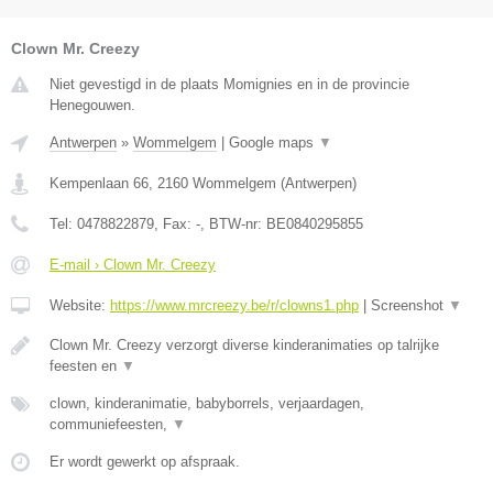
Clown Mr. Creezy
Niet gevestigd in de plaats Momignies en in de provincie
Henegouwen.
Antwerpen
»
Wommelgem
|
Google maps
▼
Kempenlaan 66
,
2160
Wommelgem
(
Antwerpen
)
Tel:
0478822879
, Fax:
-
, BTW-nr:
BE0840295855
E-mail › Clown Mr. Creezy
Website:
https://www.mrcreezy.be/r/clowns1.php
|
Screenshot
▼
Clown Mr. Creezy verzorgt diverse kinderanimaties op talrijke
feesten en
▼
clown, kinderanimatie, babyborrels, verjaardagen,
communiefeesten,
▼
Er wordt gewerkt op afspraak.