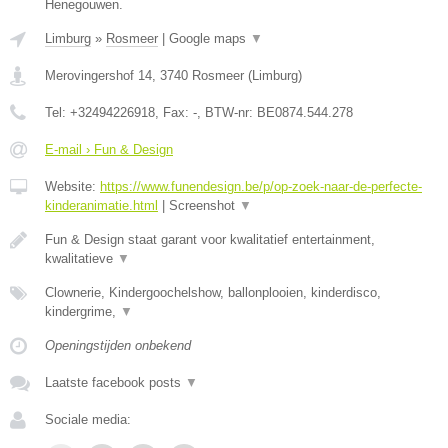
Henegouwen.
Limburg
»
Rosmeer
|
Google maps
▼
Merovingershof 14
,
3740
Rosmeer
(
Limburg
)
Tel:
+32494226918
, Fax:
-
, BTW-nr:
BE0874.544.278
E-mail › Fun & Design
Website:
https://www.funendesign.be/p/op-zoek-naar-de-perfecte-
kinderanimatie.html
|
Screenshot
▼
Fun & Design staat garant voor kwalitatief entertainment,
kwalitatieve
▼
Clownerie, Kindergoochelshow, ballonplooien, kinderdisco,
kindergrime,
▼
Openingstijden onbekend
Laatste facebook posts
▼
Sociale media: