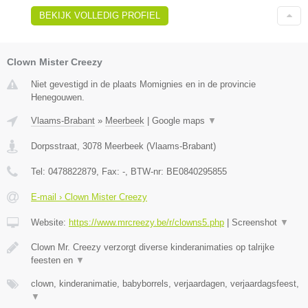
BEKIJK VOLLEDIG PROFIEL
Clown Mister Creezy
Niet gevestigd in de plaats Momignies en in de provincie
Henegouwen.
Vlaams-Brabant
»
Meerbeek
|
Google maps
▼
Dorpsstraat
,
3078
Meerbeek
(
Vlaams-Brabant
)
Tel:
0478822879
, Fax:
-
, BTW-nr:
BE0840295855
E-mail › Clown Mister Creezy
Website:
https://www.mrcreezy.be/r/clowns5.php
|
Screenshot
▼
Clown Mr. Creezy verzorgt diverse kinderanimaties op talrijke
feesten en
▼
clown, kinderanimatie, babyborrels, verjaardagen, verjaardagsfeest,
▼