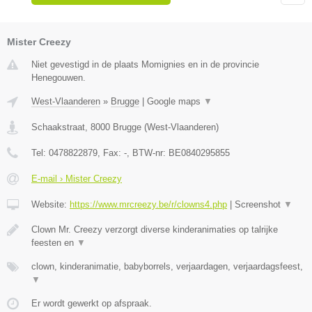
Mister Creezy
Niet gevestigd in de plaats Momignies en in de provincie
Henegouwen.
West-Vlaanderen
»
Brugge
|
Google maps
▼
Schaakstraat
,
8000
Brugge
(
West-Vlaanderen
)
Tel:
0478822879
, Fax:
-
, BTW-nr:
BE0840295855
E-mail › Mister Creezy
Website:
https://www.mrcreezy.be/r/clowns4.php
|
Screenshot
▼
Clown Mr. Creezy verzorgt diverse kinderanimaties op talrijke
feesten en
▼
clown, kinderanimatie, babyborrels, verjaardagen, verjaardagsfeest,
▼
Er wordt gewerkt op afspraak.