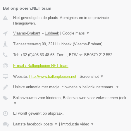
Ballonplooien.NET team
Niet gevestigd in de plaats Momignies en in de provincie
Henegouwen.
Vlaams-Brabant
»
Lubbeek
|
Google maps
▼
Tiensesteenweg 99
,
3211
Lubbeek
(
Vlaams-Brabant
)
Tel:
+32 (0)495 53 48 63
, Fax:
-
, BTW-nr:
BE0879 212 552
E-mail › Ballonplooien.NET team
Website:
http://www.ballonplooien.net
|
Screenshot
▼
Unieke animatie met magie, clownerie & ballonkunstenaars.
▼
Ballonvouwen voor kinderen, Ballonvouwen voor volwassenen (ook
▼
Er wordt gewerkt op afspraak.
Laatste facebook posts
▼
|
Introductie video
▼