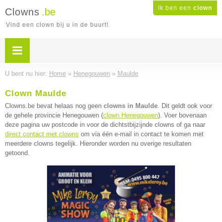
Ik ben een
clown
Clowns
.be
Vind een clown bij u in de buurt!
U bent nu hier:
Home
»
Henegouwen
»
Maulde
Clown Maulde
Clowns.be bevat helaas nog geen
clowns in Maulde
. Dit geldt ook voor
de gehele provincie Henegouwen (
clown Henegouwen
). Voer bovenaan
deze pagina uw postcode in voor de dichtstbijzijnde clowns of ga naar
direct contact met clowns
om via één e-mail in contact te komen met
meerdere clowns tegelijk. Hieronder worden nu overige resultaten
getoond.