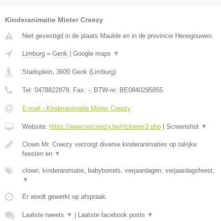
Kinderanimatie Mister Creezy
Niet gevestigd in de plaats Maulde en in de provincie Henegouwen.
Limburg
»
Genk
|
Google maps
▼
Stadsplein
,
3600
Genk
(
Limburg
)
Tel:
0478822879
, Fax:
-
, BTW-nr:
BE0840295855
E-mail › Kinderanimatie Mister Creezy
Website:
https://www.mrcreezy.be/r/clowns3.php
|
Screenshot
▼
Clown Mr. Creezy verzorgt diverse kinderanimaties op talrijke
feesten en
▼
clown, kinderanimatie, babyborrels, verjaardagen, verjaardagsfeest,
▼
Er wordt gewerkt op afspraak.
Laatste tweets
▼
|
Laatste facebook posts
▼