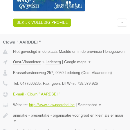
BEKIJK VOLLEDIG PROFIEL
Clown " AARDBEI "
Niet gevestigd in de plaats Maulde en in de provincie Henegouwen.
Oost-Vlaanderen
»
Ledeberg
|
Google maps
▼
Brusselsesteenweg 257
,
9050
Ledeberg
(
Oost-Vlaanderen
)
Tel:
0477530285
, Fax:
geen
, BTW-nr:
739.379.926
E-mail › Clown " AARDBEI "
Website:
http://www.clownaardbei.be
|
Screenshot
▼
animatie - presentatie - organisatie voor groot en klein als er maar
▼