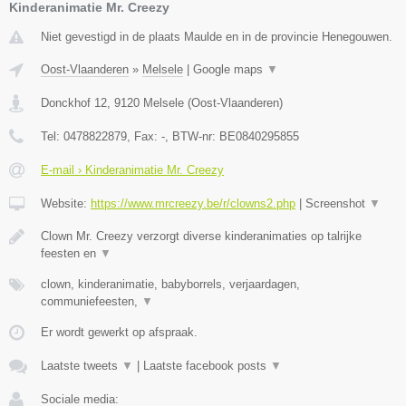
Kinderanimatie Mr. Creezy
Niet gevestigd in de plaats Maulde en in de provincie Henegouwen.
Oost-Vlaanderen
»
Melsele
|
Google maps
▼
Donckhof 12
,
9120
Melsele
(
Oost-Vlaanderen
)
Tel:
0478822879
, Fax:
-
, BTW-nr:
BE0840295855
E-mail › Kinderanimatie Mr. Creezy
Website:
https://www.mrcreezy.be/r/clowns2.php
|
Screenshot
▼
Clown Mr. Creezy verzorgt diverse kinderanimaties op talrijke
feesten en
▼
clown, kinderanimatie, babyborrels, verjaardagen,
communiefeesten,
▼
Er wordt gewerkt op afspraak.
Laatste tweets
▼
|
Laatste facebook posts
▼
Sociale media: