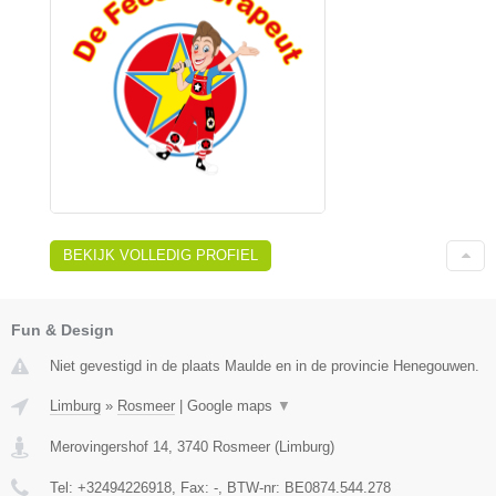
BEKIJK VOLLEDIG PROFIEL
Fun & Design
Niet gevestigd in de plaats Maulde en in de provincie Henegouwen.
Limburg
»
Rosmeer
|
Google maps
▼
Merovingershof 14
,
3740
Rosmeer
(
Limburg
)
Tel:
+32494226918
, Fax:
-
, BTW-nr:
BE0874.544.278