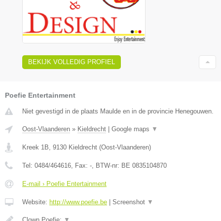
BEKIJK VOLLEDIG PROFIEL
Poefie Entertainment
Niet gevestigd in de plaats Maulde en in de provincie Henegouwen.
Oost-Vlaanderen
»
Kieldrecht
|
Google maps
▼
Kreek 1B
,
9130
Kieldrecht
(
Oost-Vlaanderen
)
Tel:
0484/464616
, Fax:
-
, BTW-nr:
BE 0835104870
E-mail › Poefie Entertainment
Website:
http://www.poefie.be
|
Screenshot
▼
Clown Poefie:
▼