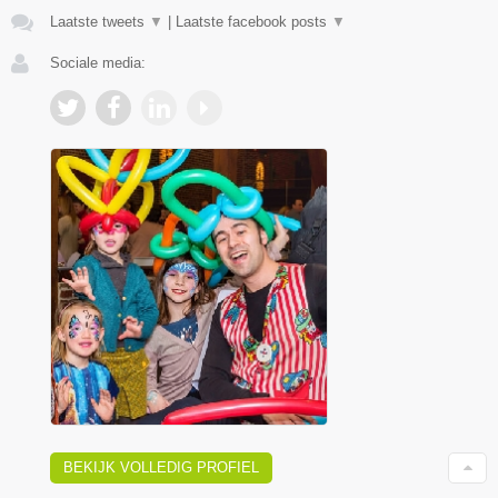
Laatste tweets
▼
|
Laatste facebook posts
▼
Sociale media:
BEKIJK VOLLEDIG PROFIEL