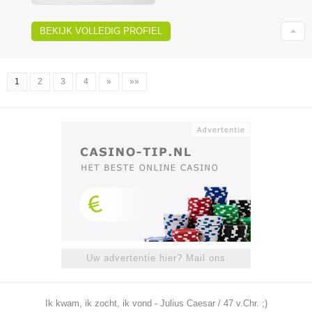
BEKIJK VOLLEDIG PROFIEL
1
2
3
4
»
»»
Uw advertentie hier? Mail ons
Ik kwam, ik zocht, ik vond - Julius Caesar / 47 v.Chr. ;)