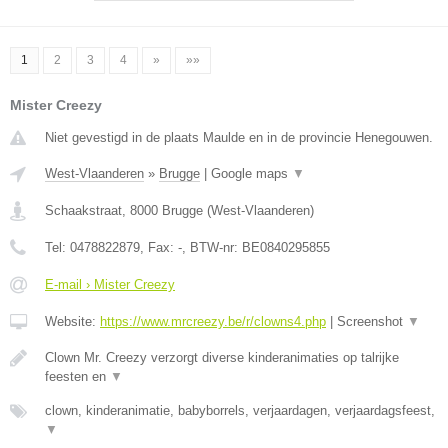
1
2
3
4
»
»»
Mister Creezy
Niet gevestigd in de plaats Maulde en in de provincie Henegouwen.
West-Vlaanderen
»
Brugge
|
Google maps
▼
Schaakstraat
,
8000
Brugge
(
West-Vlaanderen
)
Tel:
0478822879
, Fax:
-
, BTW-nr:
BE0840295855
E-mail › Mister Creezy
Website:
https://www.mrcreezy.be/r/clowns4.php
|
Screenshot
▼
Clown Mr. Creezy verzorgt diverse kinderanimaties op talrijke
feesten en
▼
clown, kinderanimatie, babyborrels, verjaardagen, verjaardagsfeest,
▼