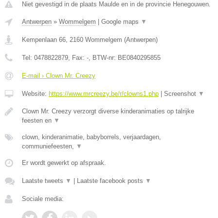
Niet gevestigd in de plaats Maulde en in de provincie Henegouwen.
Antwerpen
»
Wommelgem
|
Google maps
▼
Kempenlaan 66
,
2160
Wommelgem
(
Antwerpen
)
Tel:
0478822879
, Fax:
-
, BTW-nr:
BE0840295855
E-mail › Clown Mr. Creezy
Website:
https://www.mrcreezy.be/r/clowns1.php
|
Screenshot
▼
Clown Mr. Creezy verzorgt diverse kinderanimaties op talrijke
feesten en
▼
clown, kinderanimatie, babyborrels, verjaardagen,
communiefeesten,
▼
Er wordt gewerkt op afspraak.
Laatste tweets
▼
|
Laatste facebook posts
▼
Sociale media: