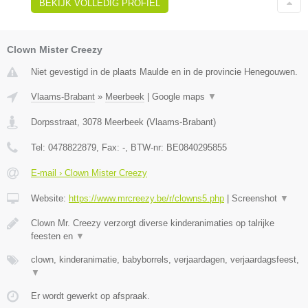
BEKIJK VOLLEDIG PROFIEL
Clown Mister Creezy
Niet gevestigd in de plaats Maulde en in de provincie Henegouwen.
Vlaams-Brabant
»
Meerbeek
|
Google maps
▼
Dorpsstraat
,
3078
Meerbeek
(
Vlaams-Brabant
)
Tel:
0478822879
, Fax:
-
, BTW-nr:
BE0840295855
E-mail › Clown Mister Creezy
Website:
https://www.mrcreezy.be/r/clowns5.php
|
Screenshot
▼
Clown Mr. Creezy verzorgt diverse kinderanimaties op talrijke
feesten en
▼
clown, kinderanimatie, babyborrels, verjaardagen, verjaardagsfeest,
▼
Er wordt gewerkt op afspraak.