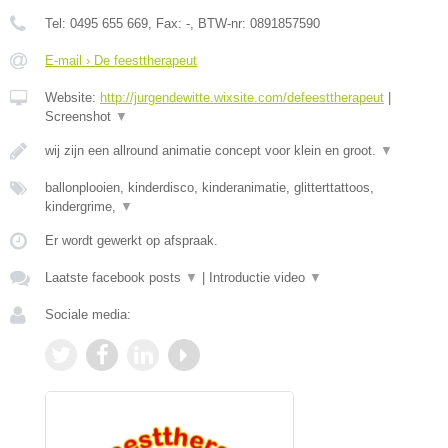
Tel:
0495 655 669
, Fax:
-
, BTW-nr:
0891857590
E-mail › De feesttherapeut
Website:
http://jurgendewitte.wixsite.com/defeesttherapeut
|
Screenshot
▼
wij zijn een allround animatie concept voor klein en groot.
▼
ballonplooien, kinderdisco, kinderanimatie, glitterttattoos,
kindergrime,
▼
Er wordt gewerkt op afspraak.
Laatste facebook posts
▼
|
Introductie video
▼
Sociale media: