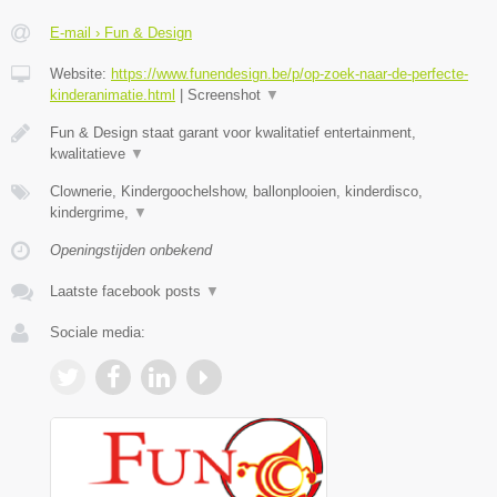
E-mail › Fun & Design
Website:
https://www.funendesign.be/p/op-zoek-naar-de-perfecte-
kinderanimatie.html
|
Screenshot
▼
Fun & Design staat garant voor kwalitatief entertainment,
kwalitatieve
▼
Clownerie, Kindergoochelshow, ballonplooien, kinderdisco,
kindergrime,
▼
Openingstijden onbekend
Laatste facebook posts
▼
Sociale media: