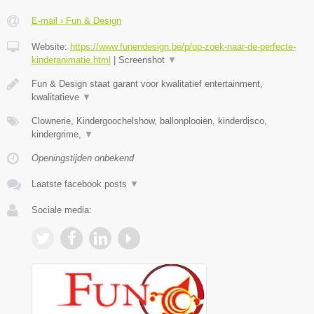
E-mail › Fun & Design
Website:
https://www.funendesign.be/p/op-zoek-naar-de-perfecte-
kinderanimatie.html
|
Screenshot
▼
Fun & Design staat garant voor kwalitatief entertainment,
kwalitatieve
▼
Clownerie, Kindergoochelshow, ballonplooien, kinderdisco,
kindergrime,
▼
Openingstijden onbekend
Laatste facebook posts
▼
Sociale media: