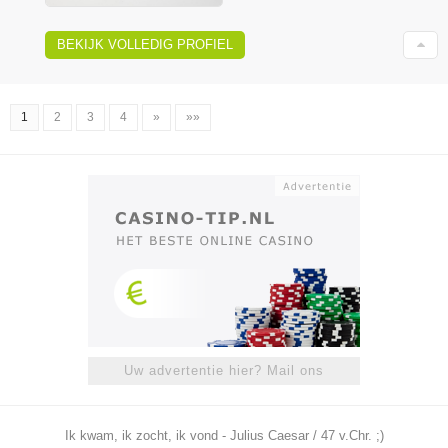
BEKIJK VOLLEDIG PROFIEL
1
2
3
4
»
»»
Uw advertentie hier? Mail ons
Ik kwam, ik zocht, ik vond - Julius Caesar / 47 v.Chr. ;)