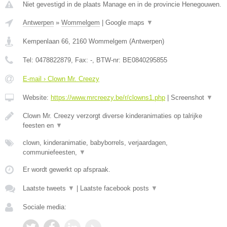
Niet gevestigd in de plaats Manage en in de provincie Henegouwen.
Antwerpen
»
Wommelgem
|
Google maps
▼
Kempenlaan 66
,
2160
Wommelgem
(
Antwerpen
)
Tel:
0478822879
, Fax:
-
, BTW-nr:
BE0840295855
E-mail › Clown Mr. Creezy
Website:
https://www.mrcreezy.be/r/clowns1.php
|
Screenshot
▼
Clown Mr. Creezy verzorgt diverse kinderanimaties op talrijke
feesten en
▼
clown, kinderanimatie, babyborrels, verjaardagen,
communiefeesten,
▼
Er wordt gewerkt op afspraak.
Laatste tweets
▼
|
Laatste facebook posts
▼
Sociale media: