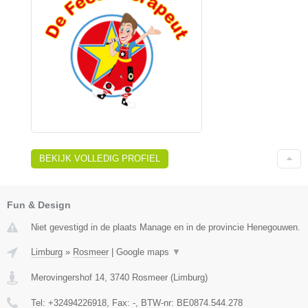
BEKIJK VOLLEDIG PROFIEL
Fun & Design
Niet gevestigd in de plaats Manage en in de provincie Henegouwen.
Limburg
»
Rosmeer
|
Google maps
▼
Merovingershof 14
,
3740
Rosmeer
(
Limburg
)
Tel:
+32494226918
, Fax:
-
, BTW-nr:
BE0874.544.278