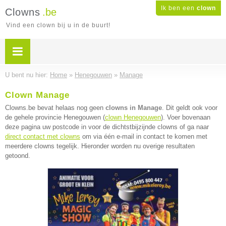
Ik ben een
clown
Clowns
.be
Vind een clown bij u in de buurt!
U bent nu hier:
Home
»
Henegouwen
»
Manage
Clown Manage
Clowns.be bevat helaas nog geen
clowns in Manage
. Dit geldt ook voor
de gehele provincie Henegouwen (
clown Henegouwen
). Voer bovenaan
deze pagina uw postcode in voor de dichtstbijzijnde clowns of ga naar
direct contact met clowns
om via één e-mail in contact te komen met
meerdere clowns tegelijk. Hieronder worden nu overige resultaten
getoond.