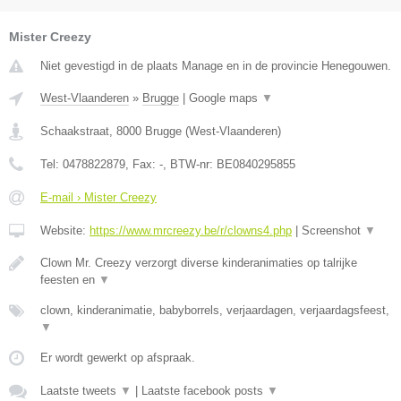
Mister Creezy
Niet gevestigd in de plaats Manage en in de provincie Henegouwen.
West-Vlaanderen
»
Brugge
|
Google maps
▼
Schaakstraat
,
8000
Brugge
(
West-Vlaanderen
)
Tel:
0478822879
, Fax:
-
, BTW-nr:
BE0840295855
E-mail › Mister Creezy
Website:
https://www.mrcreezy.be/r/clowns4.php
|
Screenshot
▼
Clown Mr. Creezy verzorgt diverse kinderanimaties op talrijke
feesten en
▼
clown, kinderanimatie, babyborrels, verjaardagen, verjaardagsfeest,
▼
Er wordt gewerkt op afspraak.
Laatste tweets
▼
|
Laatste facebook posts
▼