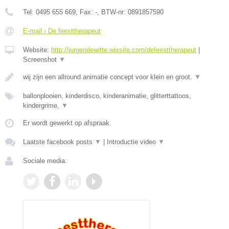
Tel:
0495 655 669
, Fax:
-
, BTW-nr:
0891857590
E-mail › De feesttherapeut
Website:
http://jurgendewitte.wixsite.com/defeesttherapeut
|
Screenshot
▼
wij zijn een allround animatie concept voor klein en groot.
▼
ballonplooien, kinderdisco, kinderanimatie, glitterttattoos,
kindergrime,
▼
Er wordt gewerkt op afspraak.
Laatste facebook posts
▼
|
Introductie video
▼
Sociale media: