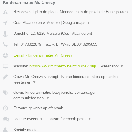
Kinderanimatie Mr. Creezy
Niet gevestigd in de plaats Manage en in de provincie Henegouwen.
Oost-Vlaanderen
»
Melsele
|
Google maps
▼
Donckhof 12
,
9120
Melsele
(
Oost-Vlaanderen
)
Tel:
0478822879
, Fax:
-
, BTW-nr:
BE0840295855
E-mail › Kinderanimatie Mr. Creezy
Website:
https://www.mrcreezy.be/r/clowns2.php
|
Screenshot
▼
Clown Mr. Creezy verzorgt diverse kinderanimaties op talrijke
feesten en
▼
clown, kinderanimatie, babyborrels, verjaardagen,
communiefeesten,
▼
Er wordt gewerkt op afspraak.
Laatste tweets
▼
|
Laatste facebook posts
▼
Sociale media: