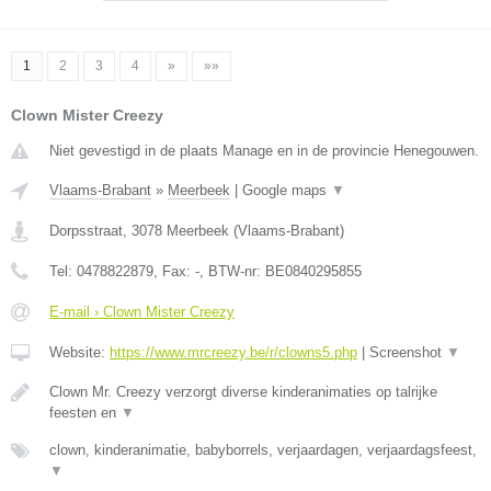
1
2
3
4
»
»»
Clown Mister Creezy
Niet gevestigd in de plaats Manage en in de provincie Henegouwen.
Vlaams-Brabant
»
Meerbeek
|
Google maps
▼
Dorpsstraat
,
3078
Meerbeek
(
Vlaams-Brabant
)
Tel:
0478822879
, Fax:
-
, BTW-nr:
BE0840295855
E-mail › Clown Mister Creezy
Website:
https://www.mrcreezy.be/r/clowns5.php
|
Screenshot
▼
Clown Mr. Creezy verzorgt diverse kinderanimaties op talrijke
feesten en
▼
clown, kinderanimatie, babyborrels, verjaardagen, verjaardagsfeest,
▼