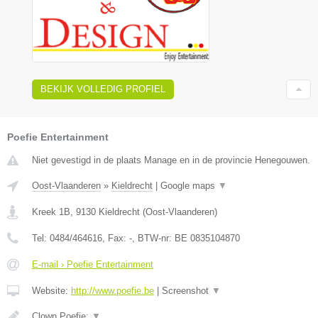
BEKIJK VOLLEDIG PROFIEL
Poefie Entertainment
Niet gevestigd in de plaats Manage en in de provincie Henegouwen.
Oost-Vlaanderen
»
Kieldrecht
|
Google maps
▼
Kreek 1B
,
9130
Kieldrecht
(
Oost-Vlaanderen
)
Tel:
0484/464616
, Fax:
-
, BTW-nr:
BE 0835104870
E-mail › Poefie Entertainment
Website:
http://www.poefie.be
|
Screenshot
▼
Clown Poefie:
▼