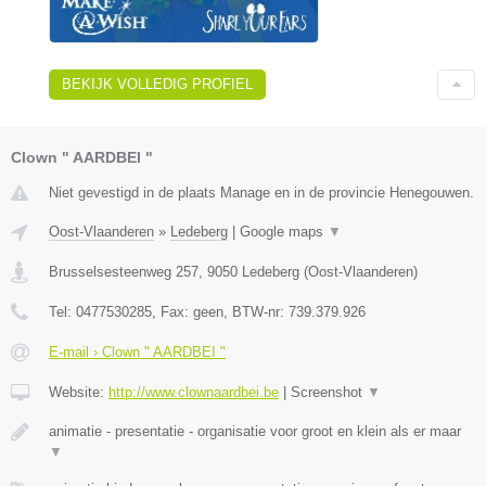
BEKIJK VOLLEDIG PROFIEL
Clown " AARDBEI "
Niet gevestigd in de plaats Manage en in de provincie Henegouwen.
Oost-Vlaanderen
»
Ledeberg
|
Google maps
▼
Brusselsesteenweg 257
,
9050
Ledeberg
(
Oost-Vlaanderen
)
Tel:
0477530285
, Fax:
geen
, BTW-nr:
739.379.926
E-mail › Clown " AARDBEI "
Website:
http://www.clownaardbei.be
|
Screenshot
▼
animatie - presentatie - organisatie voor groot en klein als er maar
▼