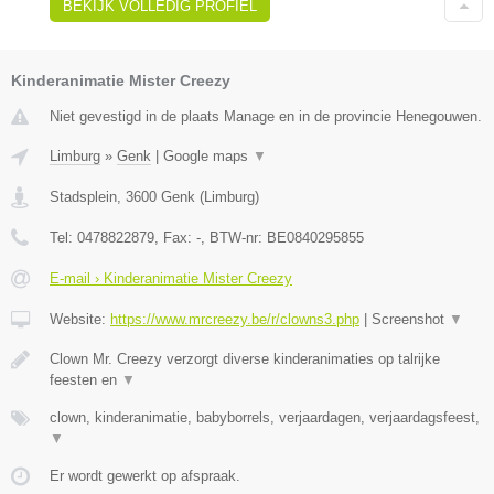
BEKIJK VOLLEDIG PROFIEL
Kinderanimatie Mister Creezy
Niet gevestigd in de plaats Manage en in de provincie Henegouwen.
Limburg
»
Genk
|
Google maps
▼
Stadsplein
,
3600
Genk
(
Limburg
)
Tel:
0478822879
, Fax:
-
, BTW-nr:
BE0840295855
E-mail › Kinderanimatie Mister Creezy
Website:
https://www.mrcreezy.be/r/clowns3.php
|
Screenshot
▼
Clown Mr. Creezy verzorgt diverse kinderanimaties op talrijke
feesten en
▼
clown, kinderanimatie, babyborrels, verjaardagen, verjaardagsfeest,
▼
Er wordt gewerkt op afspraak.