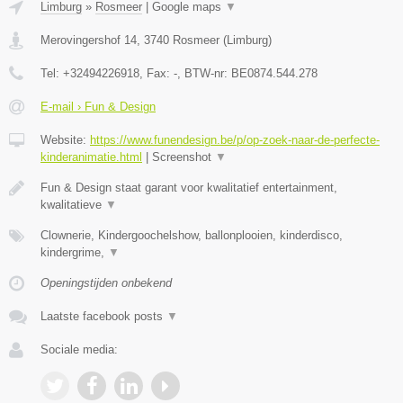
Limburg
»
Rosmeer
|
Google maps
▼
Merovingershof 14
,
3740
Rosmeer
(
Limburg
)
Tel:
+32494226918
, Fax:
-
, BTW-nr:
BE0874.544.278
E-mail › Fun & Design
Website:
https://www.funendesign.be/p/op-zoek-naar-de-perfecte-
kinderanimatie.html
|
Screenshot
▼
Fun & Design staat garant voor kwalitatief entertainment,
kwalitatieve
▼
Clownerie, Kindergoochelshow, ballonplooien, kinderdisco,
kindergrime,
▼
Openingstijden onbekend
Laatste facebook posts
▼
Sociale media: