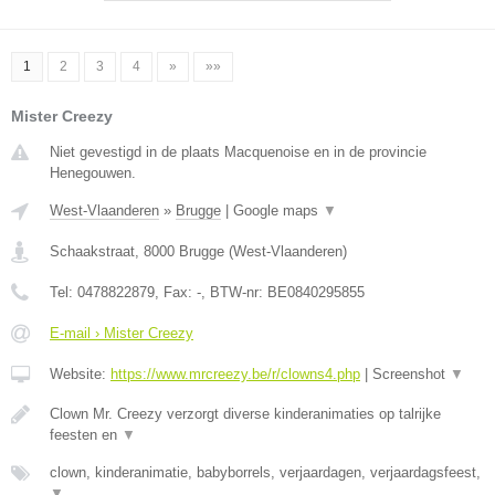
1
2
3
4
»
»»
Mister Creezy
Niet gevestigd in de plaats Macquenoise en in de provincie
Henegouwen.
West-Vlaanderen
»
Brugge
|
Google maps
▼
Schaakstraat
,
8000
Brugge
(
West-Vlaanderen
)
Tel:
0478822879
, Fax:
-
, BTW-nr:
BE0840295855
E-mail › Mister Creezy
Website:
https://www.mrcreezy.be/r/clowns4.php
|
Screenshot
▼
Clown Mr. Creezy verzorgt diverse kinderanimaties op talrijke
feesten en
▼
clown, kinderanimatie, babyborrels, verjaardagen, verjaardagsfeest,
▼