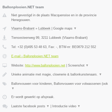
Ballonplooien.NET team
Niet gevestigd in de plaats Macquenoise en in de provincie
Henegouwen.
Vlaams-Brabant
»
Lubbeek
|
Google maps
▼
Tiensesteenweg 99
,
3211
Lubbeek
(
Vlaams-Brabant
)
Tel:
+32 (0)495 53 48 63
, Fax:
-
, BTW-nr:
BE0879 212 552
E-mail › Ballonplooien.NET team
Website:
http://www.ballonplooien.net
|
Screenshot
▼
Unieke animatie met magie, clownerie & ballonkunstenaars.
▼
Ballonvouwen voor kinderen, Ballonvouwen voor volwassenen (ook
▼
Er wordt gewerkt op afspraak.
Laatste facebook posts
▼
|
Introductie video
▼