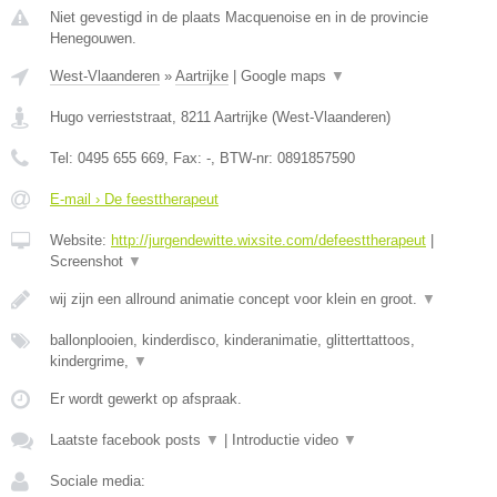
Niet gevestigd in de plaats Macquenoise en in de provincie
Henegouwen.
West-Vlaanderen
»
Aartrijke
|
Google maps
▼
Hugo verrieststraat
,
8211
Aartrijke
(
West-Vlaanderen
)
Tel:
0495 655 669
, Fax:
-
, BTW-nr:
0891857590
E-mail › De feesttherapeut
Website:
http://jurgendewitte.wixsite.com/defeesttherapeut
|
Screenshot
▼
wij zijn een allround animatie concept voor klein en groot.
▼
ballonplooien, kinderdisco, kinderanimatie, glitterttattoos,
kindergrime,
▼
Er wordt gewerkt op afspraak.
Laatste facebook posts
▼
|
Introductie video
▼
Sociale media: