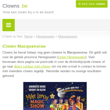
Ik ben een
clown
Clowns
.be
Vind een clown bij u in de buurt!
U bent nu hier:
Home
»
Henegouwen
»
Macquenoise
Clown Macquenoise
Clowns.be bevat helaas nog geen
clowns in Macquenoise
. Dit geldt ook
voor de gehele provincie Henegouwen (
clown Henegouwen
). Voer
bovenaan deze pagina uw postcode in voor de dichtstbijzijnde clowns of
ga naar
direct contact met clowns
om via één e-mail in contact te komen
met meerdere clowns tegelijk. Hieronder worden nu overige resultaten
getoond.