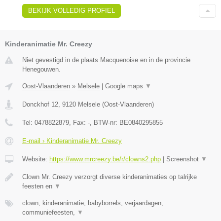
BEKIJK VOLLEDIG PROFIEL
Kinderanimatie Mr. Creezy
Niet gevestigd in de plaats Macquenoise en in de provincie
Henegouwen.
Oost-Vlaanderen
»
Melsele
|
Google maps
▼
Donckhof 12
,
9120
Melsele
(
Oost-Vlaanderen
)
Tel:
0478822879
, Fax:
-
, BTW-nr:
BE0840295855
E-mail › Kinderanimatie Mr. Creezy
Website:
https://www.mrcreezy.be/r/clowns2.php
|
Screenshot
▼
Clown Mr. Creezy verzorgt diverse kinderanimaties op talrijke
feesten en
▼
clown, kinderanimatie, babyborrels, verjaardagen,
communiefeesten,
▼