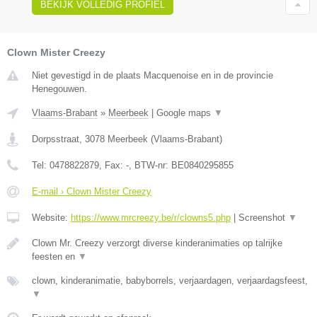
BEKIJK VOLLEDIG PROFIEL
Clown Mister Creezy
Niet gevestigd in de plaats Macquenoise en in de provincie
Henegouwen.
Vlaams-Brabant
»
Meerbeek
|
Google maps
▼
Dorpsstraat
,
3078
Meerbeek
(
Vlaams-Brabant
)
Tel:
0478822879
, Fax:
-
, BTW-nr:
BE0840295855
E-mail › Clown Mister Creezy
Website:
https://www.mrcreezy.be/r/clowns5.php
|
Screenshot
▼
Clown Mr. Creezy verzorgt diverse kinderanimaties op talrijke
feesten en
▼
clown, kinderanimatie, babyborrels, verjaardagen, verjaardagsfeest,
▼