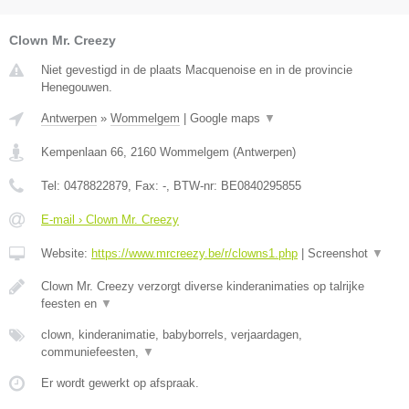
Clown Mr. Creezy
Niet gevestigd in de plaats Macquenoise en in de provincie
Henegouwen.
Antwerpen
»
Wommelgem
|
Google maps
▼
Kempenlaan 66
,
2160
Wommelgem
(
Antwerpen
)
Tel:
0478822879
, Fax:
-
, BTW-nr:
BE0840295855
E-mail › Clown Mr. Creezy
Website:
https://www.mrcreezy.be/r/clowns1.php
|
Screenshot
▼
Clown Mr. Creezy verzorgt diverse kinderanimaties op talrijke
feesten en
▼
clown, kinderanimatie, babyborrels, verjaardagen,
communiefeesten,
▼
Er wordt gewerkt op afspraak.