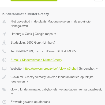
Kinderanimatie Mister Creezy
Niet gevestigd in de plaats Macquenoise en in de provincie
Henegouwen.
Limburg
»
Genk
|
Google maps
▼
Stadsplein
,
3600
Genk
(
Limburg
)
Tel:
0478822879
, Fax:
-
, BTW-nr:
BE0840295855
E-mail › Kinderanimatie Mister Creezy
Website:
https://www.mrcreezy.be/r/clowns3.php
|
Screenshot
▼
Clown Mr. Creezy verzorgt diverse kinderanimaties op talrijke
feesten en
▼
clown, kinderanimatie, babyborrels, verjaardagen, verjaardagsfeest,
▼
Er wordt gewerkt op afspraak.