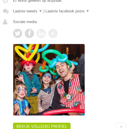
Er wordt gewerkt op afspraak.
Laatste tweets
▼
|
Laatste facebook posts
▼
Sociale media:
BEKIJK VOLLEDIG PROFIEL