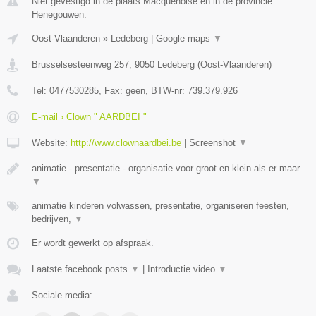
Niet gevestigd in de plaats Macquenoise en in de provincie
Henegouwen.
Oost-Vlaanderen
»
Ledeberg
|
Google maps
▼
Brusselsesteenweg 257
,
9050
Ledeberg
(
Oost-Vlaanderen
)
Tel:
0477530285
, Fax:
geen
, BTW-nr:
739.379.926
E-mail › Clown " AARDBEI "
Website:
http://www.clownaardbei.be
|
Screenshot
▼
animatie - presentatie - organisatie voor groot en klein als er maar
▼
animatie kinderen volwassen, presentatie, organiseren feesten,
bedrijven,
▼
Er wordt gewerkt op afspraak.
Laatste facebook posts
▼
|
Introductie video
▼
Sociale media: