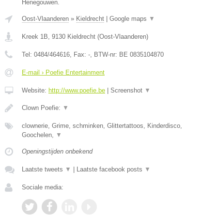
Henegouwen.
Oost-Vlaanderen
»
Kieldrecht
|
Google maps
▼
Kreek 1B
,
9130
Kieldrecht
(
Oost-Vlaanderen
)
Tel:
0484/464616
, Fax:
-
, BTW-nr:
BE 0835104870
E-mail › Poefie Entertainment
Website:
http://www.poefie.be
|
Screenshot
▼
Clown Poefie:
▼
clownerie, Grime, schminken, Glittertattoos, Kinderdisco,
Goochelen,
▼
Openingstijden onbekend
Laatste tweets
▼
|
Laatste facebook posts
▼
Sociale media: