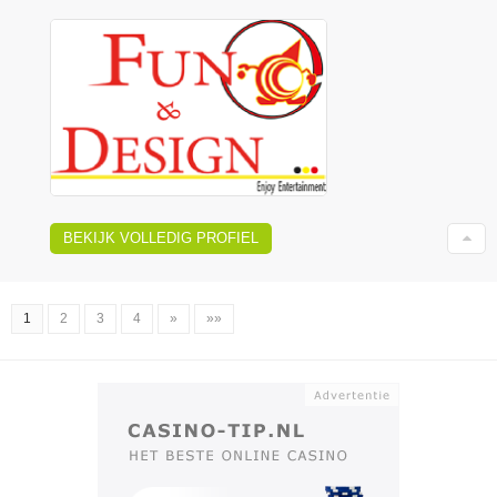
BEKIJK VOLLEDIG PROFIEL
1
2
3
4
»
»»