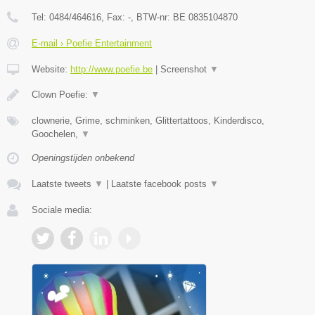
Tel:
0484/464616
, Fax:
-
, BTW-nr:
BE 0835104870
E-mail › Poefie Entertainment
Website:
http://www.poefie.be
|
Screenshot
▼
Clown Poefie:
▼
clownerie, Grime, schminken, Glittertattoos, Kinderdisco,
Goochelen,
▼
Openingstijden onbekend
Laatste tweets
▼
|
Laatste facebook posts
▼
Sociale media: