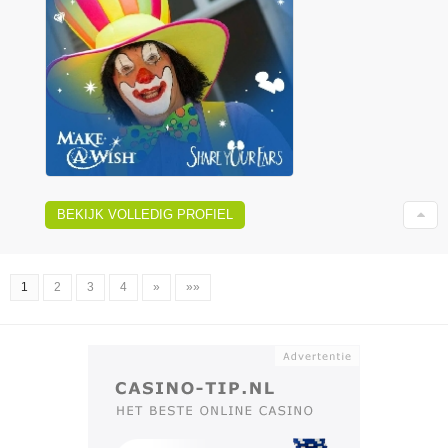
BEKIJK VOLLEDIG PROFIEL
1
2
3
4
»
»»