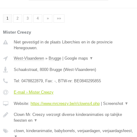
1
2
3
4
»
»»
Mister Creezy
Niet gevestigd in de plaats Liberchies en in de provincie
Henegouwen.
West-Vlaanderen
»
Brugge
|
Google maps
▼
Schaakstraat
,
8000
Brugge
(
West-Vlaanderen
)
Tel:
0478822879
, Fax:
-
, BTW-nr:
BE0840295855
E-mail › Mister Creezy
Website:
https://www.mrcreezy.be/r/clowns4.php
|
Screenshot
▼
Clown Mr. Creezy verzorgt diverse kinderanimaties op talrijke
feesten en
▼
clown, kinderanimatie, babyborrels, verjaardagen, verjaardagsfeest,
▼