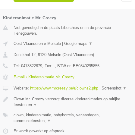
Kinderanimatie Mr. Creezy
Niet gevestigd in de plaats Liberchies en in de provincie
Henegouwen.
Oost-Vlaanderen
»
Melsele
|
Google maps
▼
Donckhof 12
,
9120
Melsele
(
Oost-Vlaanderen
)
Tel:
0478822879
, Fax:
-
, BTW-nr:
BE0840295855
E-mail › Kinderanimatie Mr. Creezy
Website:
https://www.mrcreezy.be/r/clowns2.php
|
Screenshot
▼
Clown Mr. Creezy verzorgt diverse kinderanimaties op talrijke
feesten en
▼
clown, kinderanimatie, babyborrels, verjaardagen,
communiefeesten,
▼
Er wordt gewerkt op afspraak.