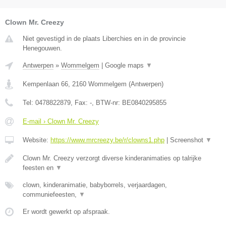
Clown Mr. Creezy
Niet gevestigd in de plaats Liberchies en in de provincie
Henegouwen.
Antwerpen
»
Wommelgem
|
Google maps
▼
Kempenlaan 66
,
2160
Wommelgem
(
Antwerpen
)
Tel:
0478822879
, Fax:
-
, BTW-nr:
BE0840295855
E-mail › Clown Mr. Creezy
Website:
https://www.mrcreezy.be/r/clowns1.php
|
Screenshot
▼
Clown Mr. Creezy verzorgt diverse kinderanimaties op talrijke
feesten en
▼
clown, kinderanimatie, babyborrels, verjaardagen,
communiefeesten,
▼
Er wordt gewerkt op afspraak.