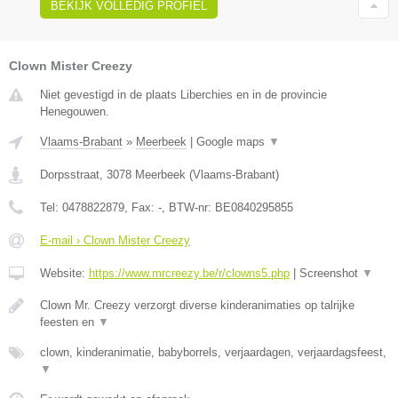
BEKIJK VOLLEDIG PROFIEL
Clown Mister Creezy
Niet gevestigd in de plaats Liberchies en in de provincie
Henegouwen.
Vlaams-Brabant
»
Meerbeek
|
Google maps
▼
Dorpsstraat
,
3078
Meerbeek
(
Vlaams-Brabant
)
Tel:
0478822879
, Fax:
-
, BTW-nr:
BE0840295855
E-mail › Clown Mister Creezy
Website:
https://www.mrcreezy.be/r/clowns5.php
|
Screenshot
▼
Clown Mr. Creezy verzorgt diverse kinderanimaties op talrijke
feesten en
▼
clown, kinderanimatie, babyborrels, verjaardagen, verjaardagsfeest,
▼