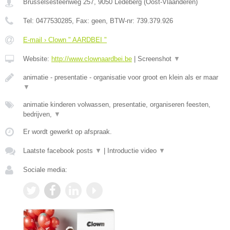
Brusselsesteenweg 257
,
9050
Ledeberg
(
Oost-Vlaanderen
)
Tel:
0477530285
, Fax:
geen
, BTW-nr:
739.379.926
E-mail › Clown " AARDBEI "
Website:
http://www.clownaardbei.be
|
Screenshot
▼
animatie - presentatie - organisatie voor groot en klein als er maar
▼
animatie kinderen volwassen, presentatie, organiseren feesten,
bedrijven,
▼
Er wordt gewerkt op afspraak.
Laatste facebook posts
▼
|
Introductie video
▼
Sociale media: