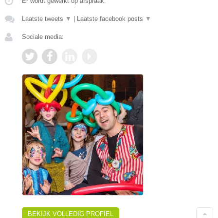
Er wordt gewerkt op afspraak.
Laatste tweets
▼
|
Laatste facebook posts
▼
Sociale media:
BEKIJK VOLLEDIG PROFIEL