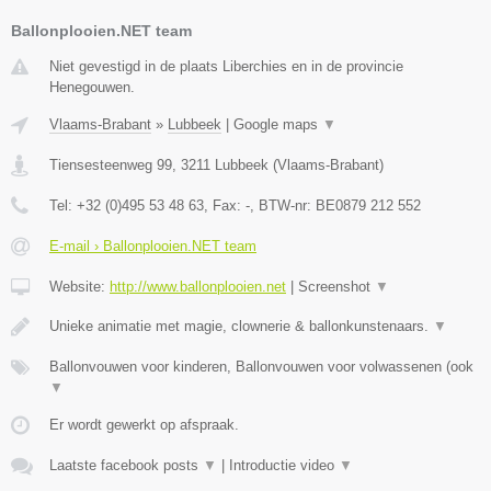
Ballonplooien.NET team
Niet gevestigd in de plaats Liberchies en in de provincie
Henegouwen.
Vlaams-Brabant
»
Lubbeek
|
Google maps
▼
Tiensesteenweg 99
,
3211
Lubbeek
(
Vlaams-Brabant
)
Tel:
+32 (0)495 53 48 63
, Fax:
-
, BTW-nr:
BE0879 212 552
E-mail › Ballonplooien.NET team
Website:
http://www.ballonplooien.net
|
Screenshot
▼
Unieke animatie met magie, clownerie & ballonkunstenaars.
▼
Ballonvouwen voor kinderen, Ballonvouwen voor volwassenen (ook
▼
Er wordt gewerkt op afspraak.
Laatste facebook posts
▼
|
Introductie video
▼