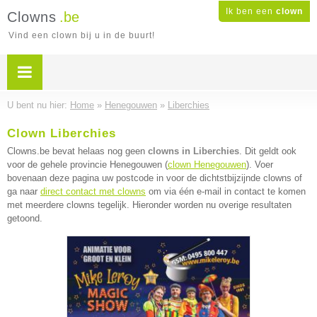
Ik ben een
clown
Clowns
.be
Vind een clown bij u in de buurt!
U bent nu hier:
Home
»
Henegouwen
»
Liberchies
Clown Liberchies
Clowns.be bevat helaas nog geen
clowns in Liberchies
. Dit geldt ook
voor de gehele provincie Henegouwen (
clown Henegouwen
). Voer
bovenaan deze pagina uw postcode in voor de dichtstbijzijnde clowns of
ga naar
direct contact met clowns
om via één e-mail in contact te komen
met meerdere clowns tegelijk. Hieronder worden nu overige resultaten
getoond.