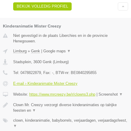
BEKIJK VOLLEDIG PROFIEL
Kinderanimatie Mister Creezy
Niet gevestigd in de plaats Liberchies en in de provincie
Henegouwen.
Limburg
»
Genk
|
Google maps
▼
Stadsplein
,
3600
Genk
(
Limburg
)
Tel:
0478822879
, Fax:
-
, BTW-nr:
BE0840295855
E-mail › Kinderanimatie Mister Creezy
Website:
https://www.mrcreezy.be/r/clowns3.php
|
Screenshot
▼
Clown Mr. Creezy verzorgt diverse kinderanimaties op talrijke
feesten en
▼
clown, kinderanimatie, babyborrels, verjaardagen, verjaardagsfeest,
▼