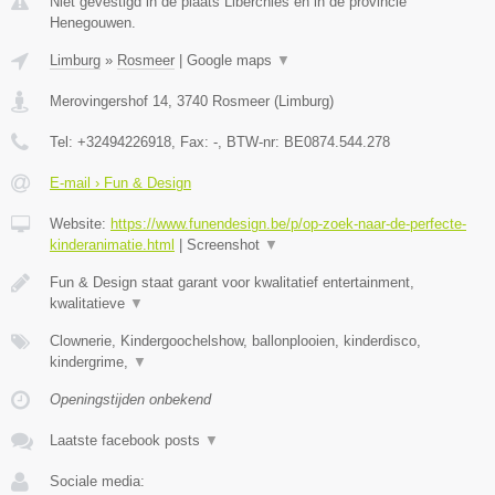
Niet gevestigd in de plaats Liberchies en in de provincie
Henegouwen.
Limburg
»
Rosmeer
|
Google maps
▼
Merovingershof 14
,
3740
Rosmeer
(
Limburg
)
Tel:
+32494226918
, Fax:
-
, BTW-nr:
BE0874.544.278
E-mail › Fun & Design
Website:
https://www.funendesign.be/p/op-zoek-naar-de-perfecte-
kinderanimatie.html
|
Screenshot
▼
Fun & Design staat garant voor kwalitatief entertainment,
kwalitatieve
▼
Clownerie, Kindergoochelshow, ballonplooien, kinderdisco,
kindergrime,
▼
Openingstijden onbekend
Laatste facebook posts
▼
Sociale media: