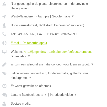
Niet gevestigd in de plaats Liberchies en in de provincie
Henegouwen.
West-Vlaanderen
»
Aartrijke
|
Google maps
▼
Hugo verrieststraat
,
8211
Aartrijke
(
West-Vlaanderen
)
Tel:
0495 655 669
, Fax:
-
, BTW-nr:
0891857590
E-mail › De feesttherapeut
Website:
http://jurgendewitte.wixsite.com/defeesttherapeut
|
Screenshot
▼
wij zijn een allround animatie concept voor klein en groot.
▼
ballonplooien, kinderdisco, kinderanimatie, glitterttattoos,
kindergrime,
▼
Er wordt gewerkt op afspraak.
Laatste facebook posts
▼
|
Introductie video
▼
Sociale media: