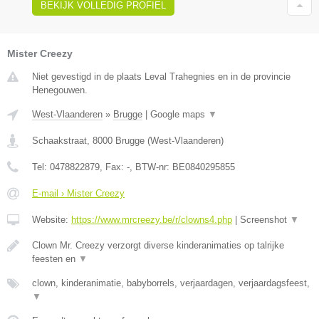
BEKIJK VOLLEDIG PROFIEL
Mister Creezy
Niet gevestigd in de plaats Leval Trahegnies en in de provincie
Henegouwen.
West-Vlaanderen
»
Brugge
|
Google maps
▼
Schaakstraat
,
8000
Brugge
(
West-Vlaanderen
)
Tel:
0478822879
, Fax:
-
, BTW-nr:
BE0840295855
E-mail › Mister Creezy
Website:
https://www.mrcreezy.be/r/clowns4.php
|
Screenshot
▼
Clown Mr. Creezy verzorgt diverse kinderanimaties op talrijke
feesten en
▼
clown, kinderanimatie, babyborrels, verjaardagen, verjaardagsfeest,
▼