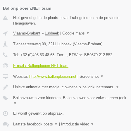
Ballonplooien.NET team
Niet gevestigd in de plaats Leval Trahegnies en in de provincie
Henegouwen.
Vlaams-Brabant
»
Lubbeek
|
Google maps
▼
Tiensesteenweg 99
,
3211
Lubbeek
(
Vlaams-Brabant
)
Tel:
+32 (0)495 53 48 63
, Fax:
-
, BTW-nr:
BE0879 212 552
E-mail › Ballonplooien.NET team
Website:
http://www.ballonplooien.net
|
Screenshot
▼
Unieke animatie met magie, clownerie & ballonkunstenaars.
▼
Ballonvouwen voor kinderen, Ballonvouwen voor volwassenen (ook
▼
Er wordt gewerkt op afspraak.
Laatste facebook posts
▼
|
Introductie video
▼