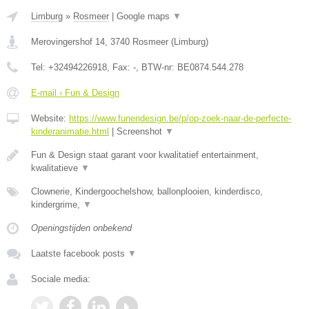
Limburg
»
Rosmeer
|
Google maps
▼
Merovingershof 14
,
3740
Rosmeer
(
Limburg
)
Tel:
+32494226918
, Fax:
-
, BTW-nr:
BE0874.544.278
E-mail › Fun & Design
Website:
https://www.funendesign.be/p/op-zoek-naar-de-perfecte-
kinderanimatie.html
|
Screenshot
▼
Fun & Design staat garant voor kwalitatief entertainment,
kwalitatieve
▼
Clownerie, Kindergoochelshow, ballonplooien, kinderdisco,
kindergrime,
▼
Openingstijden onbekend
Laatste facebook posts
▼
Sociale media: