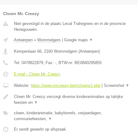
Clown Mr. Creezy
Niet gevestigd in de plaats Leval Trahegnies en in de provincie
Henegouwen.
Antwerpen
»
Wommelgem
|
Google maps
▼
Kempenlaan 66
,
2160
Wommelgem
(
Antwerpen
)
Tel:
0478822879
, Fax:
-
, BTW-nr:
BE0840295855
E-mail › Clown Mr. Creezy
Website:
https://www.mrcreezy.be/r/clowns1.php
|
Screenshot
▼
Clown Mr. Creezy verzorgt diverse kinderanimaties op talrijke
feesten en
▼
clown, kinderanimatie, babyborrels, verjaardagen,
communiefeesten,
▼
Er wordt gewerkt op afspraak.