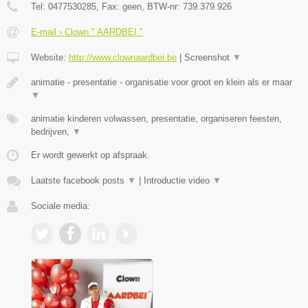
Tel:
0477530285
, Fax:
geen
, BTW-nr:
739.379.926
E-mail › Clown " AARDBEI "
Website:
http://www.clownaardbei.be
|
Screenshot
▼
animatie - presentatie - organisatie voor groot en klein als er maar
▼
animatie kinderen volwassen, presentatie, organiseren feesten,
bedrijven,
▼
Er wordt gewerkt op afspraak.
Laatste facebook posts
▼
|
Introductie video
▼
Sociale media: