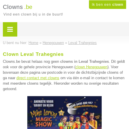
Ik ben een
clown
Clowns
.be
Vind een clown bij u in de buurt!
U bent nu hier:
Home
»
Henegouwen
»
Leval Trahegnies
Clown Leval Trahegnies
Clowns.be bevat helaas nog geen
clowns in Leval Trahegnies
. Dit geldt
ook voor de gehele provincie Henegouwen (
clown Henegouwen
). Voer
bovenaan deze pagina uw postcode in voor de dichtstbijzijnde clowns of
ga naar
direct contact met clowns
om via één e-mail in contact te komen
met meerdere clowns tegelijk. Hieronder worden nu overige resultaten
getoond.