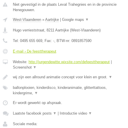
Niet gevestigd in de plaats Leval Trahegnies en in de provincie
Henegouwen.
West-Vlaanderen
»
Aartrijke
|
Google maps
▼
Hugo verrieststraat
,
8211
Aartrijke
(
West-Vlaanderen
)
Tel:
0495 655 669
, Fax:
-
, BTW-nr:
0891857590
E-mail › De feesttherapeut
Website:
http://jurgendewitte.wixsite.com/defeesttherapeut
|
Screenshot
▼
wij zijn een allround animatie concept voor klein en groot.
▼
ballonplooien, kinderdisco, kinderanimatie, glitterttattoos,
kindergrime,
▼
Er wordt gewerkt op afspraak.
Laatste facebook posts
▼
|
Introductie video
▼
Sociale media: