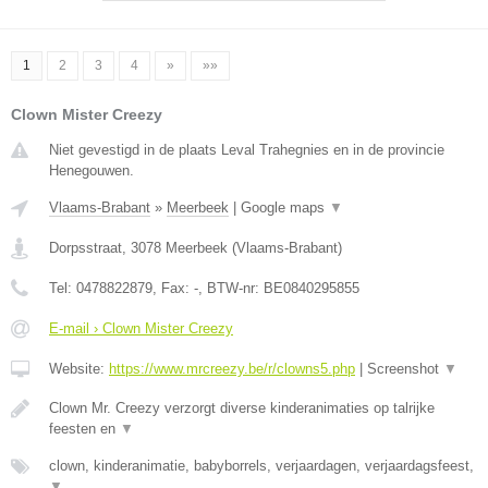
1
2
3
4
»
»»
Clown Mister Creezy
Niet gevestigd in de plaats Leval Trahegnies en in de provincie
Henegouwen.
Vlaams-Brabant
»
Meerbeek
|
Google maps
▼
Dorpsstraat
,
3078
Meerbeek
(
Vlaams-Brabant
)
Tel:
0478822879
, Fax:
-
, BTW-nr:
BE0840295855
E-mail › Clown Mister Creezy
Website:
https://www.mrcreezy.be/r/clowns5.php
|
Screenshot
▼
Clown Mr. Creezy verzorgt diverse kinderanimaties op talrijke
feesten en
▼
clown, kinderanimatie, babyborrels, verjaardagen, verjaardagsfeest,
▼