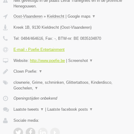
Niet gevestigd in de plaats Leval Trahegnies en in de provincie
Henegouwen.
Oost-Vlaanderen
»
Kieldrecht
|
Google maps
▼
Kreek 1B
,
9130
Kieldrecht
(
Oost-Vlaanderen
)
Tel:
0484/464616
, Fax:
-
, BTW-nr:
BE 0835104870
E-mail › Poefie Entertainment
Website:
http://www.poefie.be
|
Screenshot
▼
Clown Poefie:
▼
clownerie, Grime, schminken, Glittertattoos, Kinderdisco,
Goochelen,
▼
Openingstijden onbekend
Laatste tweets
▼
|
Laatste facebook posts
▼
Sociale media: