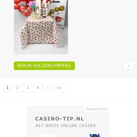
BEKIJK VOLLEDIG PROFIEL
1
2
3
4
»
»»