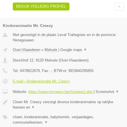
BEKIJK VOLLEDIG PROFIEL
Kinderanimatie Mr. Creezy
Niet gevestigd in de plaats Leval Trahegnies en in de provincie
Henegouwen.
Oost-Vlaanderen
»
Melsele
|
Google maps
▼
Donckhof 12
,
9120
Melsele
(
Oost-Vlaanderen
)
Tel:
0478822879
, Fax:
-
, BTW-nr:
BE0840295855
E-mail › Kinderanimatie Mr. Creezy
Website:
https://www.mrcreezy.be/r/clowns2.php
|
Screenshot
▼
Clown Mr. Creezy verzorgt diverse kinderanimaties op talrijke
feesten en
▼
clown, kinderanimatie, babyborrels, verjaardagen,
communiefeesten,
▼