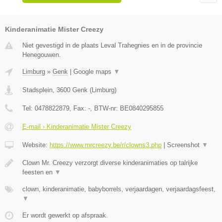
Kinderanimatie Mister Creezy
Niet gevestigd in de plaats Leval Trahegnies en in de provincie
Henegouwen.
Limburg
»
Genk
|
Google maps
▼
Stadsplein
,
3600
Genk
(
Limburg
)
Tel:
0478822879
, Fax:
-
, BTW-nr:
BE0840295855
E-mail › Kinderanimatie Mister Creezy
Website:
https://www.mrcreezy.be/r/clowns3.php
|
Screenshot
▼
Clown Mr. Creezy verzorgt diverse kinderanimaties op talrijke
feesten en
▼
clown, kinderanimatie, babyborrels, verjaardagen, verjaardagsfeest,
▼
Er wordt gewerkt op afspraak.