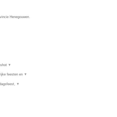
rovincie Henegouwen.
nshot
▼
rijke feesten en
▼
rdagsfeest,
▼