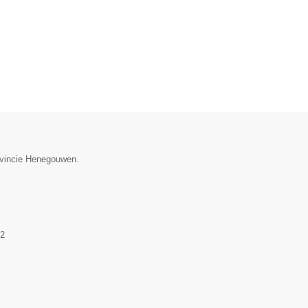
rovincie Henegouwen.
2