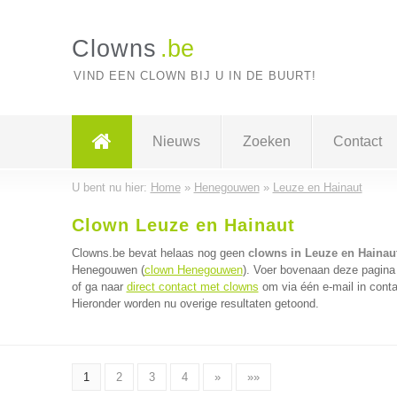
Clowns
.be
VIND EEN CLOWN BIJ U IN DE BUURT!
Nieuws
Zoeken
Contact
U bent nu hier:
Home
»
Henegouwen
»
Leuze en Hainaut
Clown Leuze en Hainaut
Clowns.be bevat helaas nog geen
clowns in Leuze en Hainau
Henegouwen (
clown Henegouwen
). Voer bovenaan deze pagina 
of ga naar
direct contact met clowns
om via één e-mail in conta
Hieronder worden nu overige resultaten getoond.
1
2
3
4
»
»»