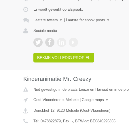
Er wordt gewerkt op afspraak.
Laatste tweets
▼
|
Laatste facebook posts
▼
Sociale media:
BEKIJK VOLLEDIG PROFIEL
Kinderanimatie Mr. Creezy
Niet gevestigd in de plaats Leuze en Hainaut en in de p
Oost-Vlaanderen
»
Melsele
|
Google maps
▼
Donckhof 12
,
9120
Melsele
(
Oost-Vlaanderen
)
Tel:
0478822879
, Fax:
-
, BTW-nr:
BE0840295855