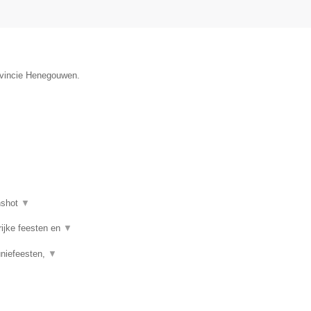
rovincie Henegouwen.
nshot
▼
rijke feesten en
▼
uniefeesten,
▼