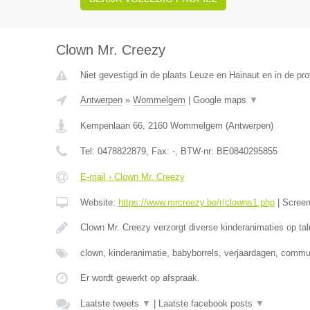
Clown Mr. Creezy
Niet gevestigd in de plaats Leuze en Hainaut en in de p
Antwerpen
»
Wommelgem
|
Google maps
▼
Kempenlaan 66
,
2160
Wommelgem
(
Antwerpen
)
Tel:
0478822879
, Fax:
-
, BTW-nr:
BE0840295855
E-mail › Clown Mr. Creezy
Website:
https://www.mrcreezy.be/r/clowns1.php
|
Scree
Clown Mr. Creezy verzorgt diverse kinderanimaties op tal
clown, kinderanimatie, babyborrels, verjaardagen, comm
Er wordt gewerkt op afspraak.
Laatste tweets
▼
|
Laatste facebook posts
▼