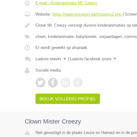
E-mail › Kinderanimatie Mr. Creezy
Website:
https://www.mrcreezy.be/r/clowns2.php
|
Scree
Clown Mr. Creezy verzorgt diverse kinderanimaties op tal
clown, kinderanimatie, babyborrels, verjaardagen, comm
Er wordt gewerkt op afspraak.
Laatste tweets
▼
|
Laatste facebook posts
▼
Sociale media:
BEKIJK VOLLEDIG PROFIEL
Clown Mister Creezy
Niet gevestigd in de plaats Leuze en Hainaut en in de p