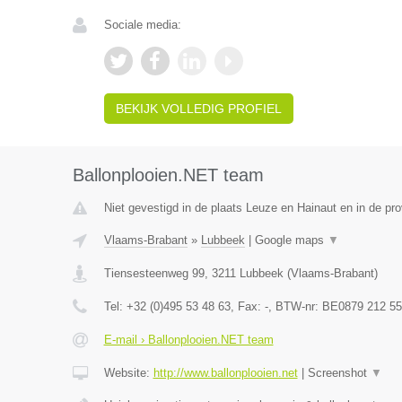
Sociale media:
BEKIJK VOLLEDIG PROFIEL
Ballonplooien.NET team
Niet gevestigd in de plaats Leuze en Hainaut en in de p
Vlaams-Brabant
»
Lubbeek
|
Google maps
▼
Tiensesteenweg 99
,
3211
Lubbeek
(
Vlaams-Brabant
)
Tel:
+32 (0)495 53 48 63
, Fax:
-
, BTW-nr:
BE0879 212 55
E-mail › Ballonplooien.NET team
Website:
http://www.ballonplooien.net
|
Screenshot
▼