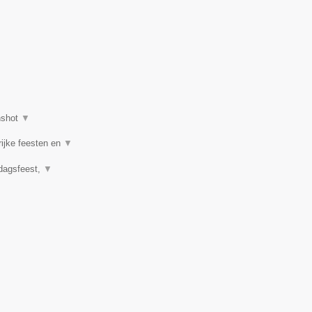
nshot
▼
rijke feesten en
▼
rdagsfeest,
▼