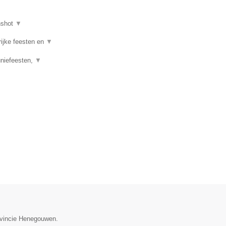
nshot
▼
rijke feesten en
▼
uniefeesten,
▼
rovincie Henegouwen.