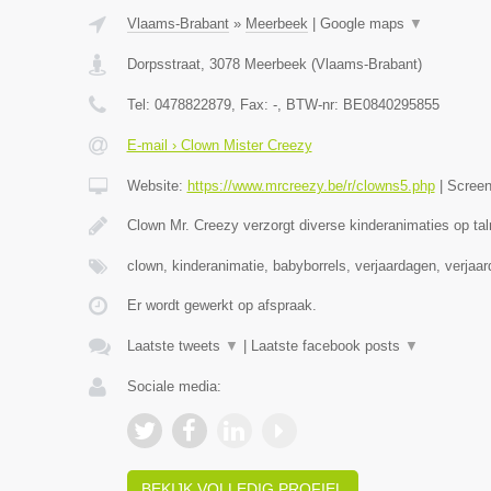
Vlaams-Brabant
»
Meerbeek
|
Google maps
▼
Dorpsstraat
,
3078
Meerbeek
(
Vlaams-Brabant
)
Tel:
0478822879
, Fax:
-
, BTW-nr:
BE0840295855
E-mail › Clown Mister Creezy
Website:
https://www.mrcreezy.be/r/clowns5.php
|
Scree
Clown Mr. Creezy verzorgt diverse kinderanimaties op tal
clown, kinderanimatie, babyborrels, verjaardagen, verjaa
Er wordt gewerkt op afspraak.
Laatste tweets
▼
|
Laatste facebook posts
▼
Sociale media:
BEKIJK VOLLEDIG PROFIEL