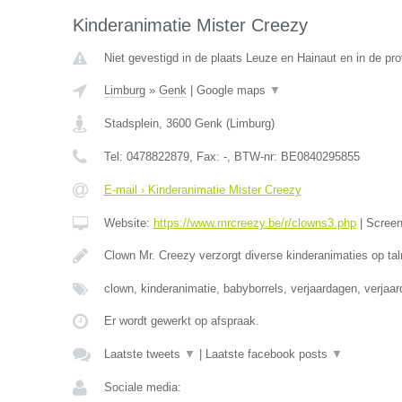
Kinderanimatie Mister Creezy
Niet gevestigd in de plaats Leuze en Hainaut en in de p
Limburg
»
Genk
|
Google maps
▼
Stadsplein
,
3600
Genk
(
Limburg
)
Tel:
0478822879
, Fax:
-
, BTW-nr:
BE0840295855
E-mail › Kinderanimatie Mister Creezy
Website:
https://www.mrcreezy.be/r/clowns3.php
|
Scree
Clown Mr. Creezy verzorgt diverse kinderanimaties op tal
clown, kinderanimatie, babyborrels, verjaardagen, verjaa
Er wordt gewerkt op afspraak.
Laatste tweets
▼
|
Laatste facebook posts
▼
Sociale media: