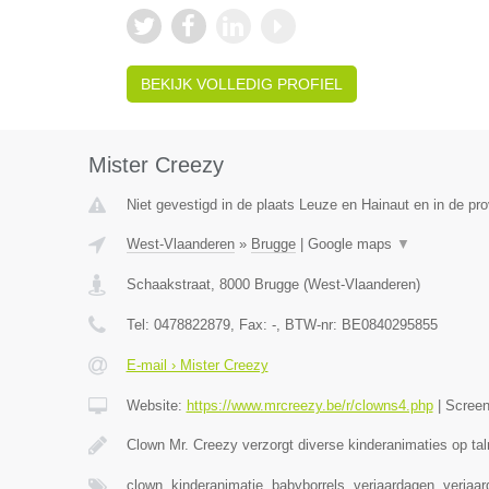
BEKIJK VOLLEDIG PROFIEL
Mister Creezy
Niet gevestigd in de plaats Leuze en Hainaut en in de p
West-Vlaanderen
»
Brugge
|
Google maps
▼
Schaakstraat
,
8000
Brugge
(
West-Vlaanderen
)
Tel:
0478822879
, Fax:
-
, BTW-nr:
BE0840295855
E-mail › Mister Creezy
Website:
https://www.mrcreezy.be/r/clowns4.php
|
Scree
Clown Mr. Creezy verzorgt diverse kinderanimaties op tal
clown, kinderanimatie, babyborrels, verjaardagen, verjaa