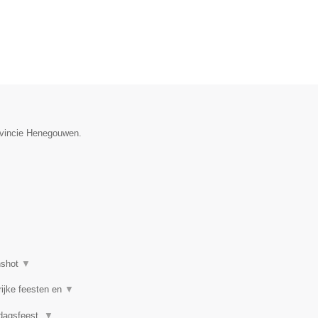
rovincie Henegouwen.
nshot
▼
rijke feesten en
▼
rdagsfeest,
▼