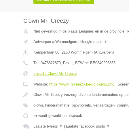
Clown Mr. Creezy
Niet gevestigd in de plaats Leugnies en in de provincie
Antwerpen
»
Wommelgem
|
Google maps
▼
Kempenlaan 66
,
2160
Wommelgem
(
Antwerpen
)
Tel:
0478822879
, Fax:
-
, BTW-nr:
BE0840295855
E-mail › Clown Mr. Creezy
Website:
https://www.mrcreezy.be/r/clowns1.php
|
Scree
Clown Mr. Creezy verzorgt diverse kinderanimaties op tal
clown, kinderanimatie, babyborrels, verjaardagen, comm
Er wordt gewerkt op afspraak.
Laatste tweets
▼
|
Laatste facebook posts
▼