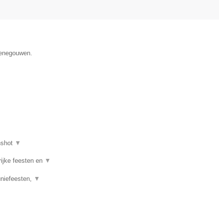
 Henegouwen.
nshot
▼
rijke feesten en
▼
uniefeesten,
▼