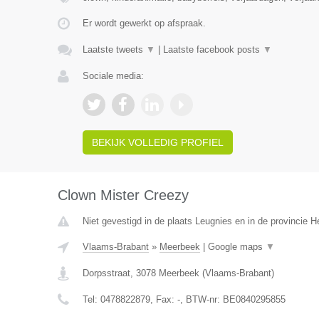
Er wordt gewerkt op afspraak.
Laatste tweets
▼
|
Laatste facebook posts
▼
Sociale media:
BEKIJK VOLLEDIG PROFIEL
Clown Mister Creezy
Niet gevestigd in de plaats Leugnies en in de provincie
Vlaams-Brabant
»
Meerbeek
|
Google maps
▼
Dorpsstraat
,
3078
Meerbeek
(
Vlaams-Brabant
)
Tel:
0478822879
, Fax:
-
, BTW-nr:
BE0840295855