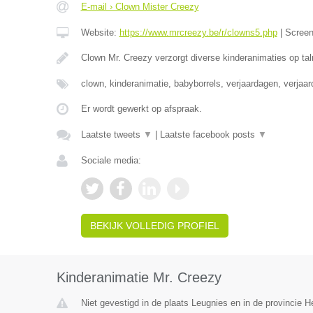
E-mail › Clown Mister Creezy
Website:
https://www.mrcreezy.be/r/clowns5.php
|
Scree
Clown Mr. Creezy verzorgt diverse kinderanimaties op tal
clown, kinderanimatie, babyborrels, verjaardagen, verjaa
Er wordt gewerkt op afspraak.
Laatste tweets
▼
|
Laatste facebook posts
▼
Sociale media:
BEKIJK VOLLEDIG PROFIEL
Kinderanimatie Mr. Creezy
Niet gevestigd in de plaats Leugnies en in de provincie