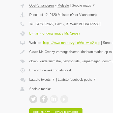
Oost-Vlaanderen
»
Melsele
|
Google maps
▼
Donckhof 12
,
9120
Melsele
(
Oost-Vlaanderen
)
Tel:
0478822879
, Fax:
-
, BTW-nr:
BE0840295855
E-mail › Kinderanimatie Mr. Creezy
Website:
https://www.mrcreezy.be/r/clowns2.php
|
Scree
Clown Mr. Creezy verzorgt diverse kinderanimaties op tal
clown, kinderanimatie, babyborrels, verjaardagen, comm
Er wordt gewerkt op afspraak.
Laatste tweets
▼
|
Laatste facebook posts
▼
Sociale media:
BEKIJK VOLLEDIG PROFIEL