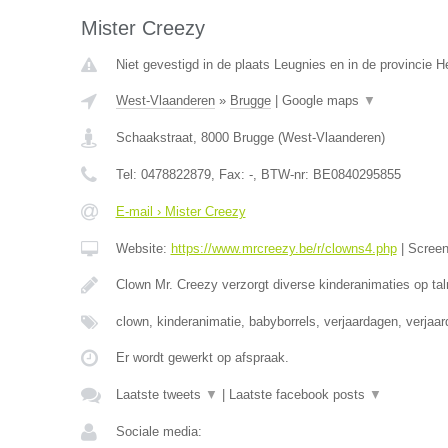
Mister Creezy
Niet gevestigd in de plaats Leugnies en in de provincie
West-Vlaanderen
»
Brugge
|
Google maps
▼
Schaakstraat
,
8000
Brugge
(
West-Vlaanderen
)
Tel:
0478822879
, Fax:
-
, BTW-nr:
BE0840295855
E-mail › Mister Creezy
Website:
https://www.mrcreezy.be/r/clowns4.php
|
Scree
Clown Mr. Creezy verzorgt diverse kinderanimaties op tal
clown, kinderanimatie, babyborrels, verjaardagen, verjaa
Er wordt gewerkt op afspraak.
Laatste tweets
▼
|
Laatste facebook posts
▼
Sociale media: