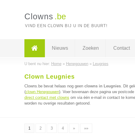
Clowns
.be
VIND EEN CLOWN BIJ U IN DE BUURT!
Nieuws
Zoeken
Contact
U bent nu hier:
Home
»
Henegouwen
»
Leugnies
Clown Leugnies
Clowns.be bevat helaas nog geen
clowns in Leugnies
. Dit g
(
clown Henegouwen
). Voer bovenaan deze pagina uw postcode i
direct contact met clowns
om via één e-mail in contact te kome
worden nu overige resultaten getoond.
1
2
3
4
»
»»