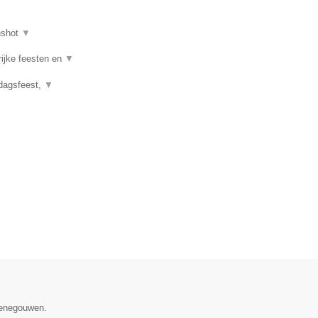
nshot
▼
rijke feesten en
▼
rdagsfeest,
▼
 Henegouwen.