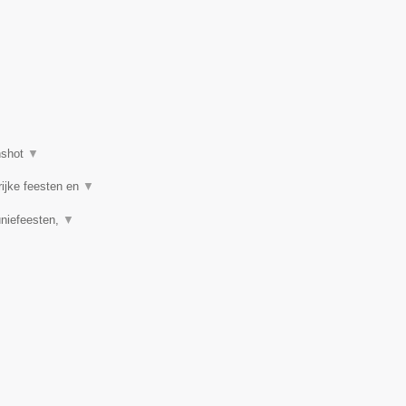
nshot
▼
rijke feesten en
▼
uniefeesten,
▼