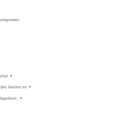
 Henegouwen.
nshot
▼
rijke feesten en
▼
rdagsfeest,
▼