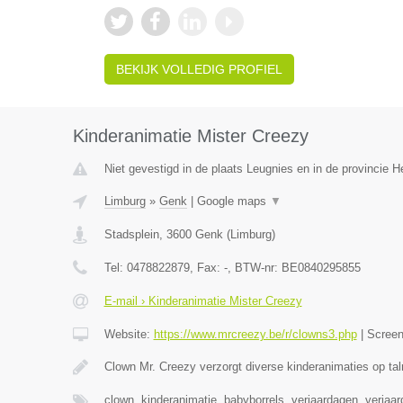
BEKIJK VOLLEDIG PROFIEL
Kinderanimatie Mister Creezy
Niet gevestigd in de plaats Leugnies en in de provincie
Limburg
»
Genk
|
Google maps
▼
Stadsplein
,
3600
Genk
(
Limburg
)
Tel:
0478822879
, Fax:
-
, BTW-nr:
BE0840295855
E-mail › Kinderanimatie Mister Creezy
Website:
https://www.mrcreezy.be/r/clowns3.php
|
Scree
Clown Mr. Creezy verzorgt diverse kinderanimaties op tal
clown, kinderanimatie, babyborrels, verjaardagen, verjaa