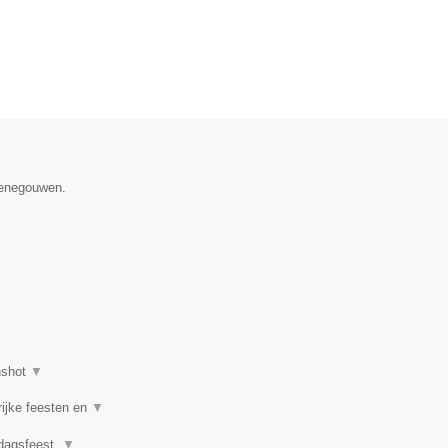
 Henegouwen.
nshot
▼
rijke feesten en
▼
rdagsfeest,
▼