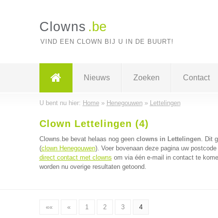
Clowns
.be
VIND EEN CLOWN BIJ U IN DE BUURT!
Nieuws
Zoeken
Contact
U bent nu hier:
Home
»
Henegouwen
»
Lettelingen
Clown Lettelingen (4)
Clowns.be bevat helaas nog geen
clowns in Lettelingen
. Dit
(
clown Henegouwen
). Voer bovenaan deze pagina uw postcode i
direct contact met clowns
om via één e-mail in contact te kome
worden nu overige resultaten getoond.
««
«
1
2
3
4