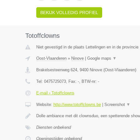
BEKIJK VOLLEDIG PROFIEL
Totoffclowns
Niet gevestigd in de plaats Lettelingen en in de provinc
Oost-Vlaanderen
»
Ninove
|
Google maps
▼
Brakelsesteenweg 624
,
9400
Ninove
(
Oost-Vlaanderen
)
Tel:
0475725073
, Fax:
-
, BTW-nr:
-
E-mail › Totoffclowns
Website:
http://www.totoffclowns.be
|
Screenshot
▼
Dolle ambiance met dit clownsduo, een spetterende show
Diensten onbekend
Openingstijden onbekend