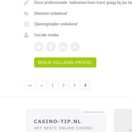
Onze professionele ballonnenclown komt graag bij jou l
Diensten onbekend
Openingstijden onbekend
Sociale media:
BEKIJK VOLLEDIG PROFIEL
««
«
1
2
3
4
U