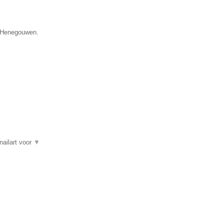
ie Henegouwen.
nailart voor
▼