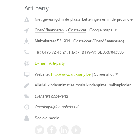
Arti-party
Niet gevestigd in de plaats Lettelingen en in de provinc
Oost-Vlaanderen
»
Oostakker
|
Google maps
▼
Muizelstraat 53
,
9041
Oostakker
(
Oost-Vlaanderen
)
Tel:
0475 72 43 24
, Fax:
-
, BTW-nr:
BE0587843556
E-mail › Arti-party
Website:
http://www.arti-party.be
|
Screenshot
▼
Allerlei kinderanimaties zoals kindergrime, ballonplooien, 
Diensten onbekend
Openingstijden onbekend
Sociale media: