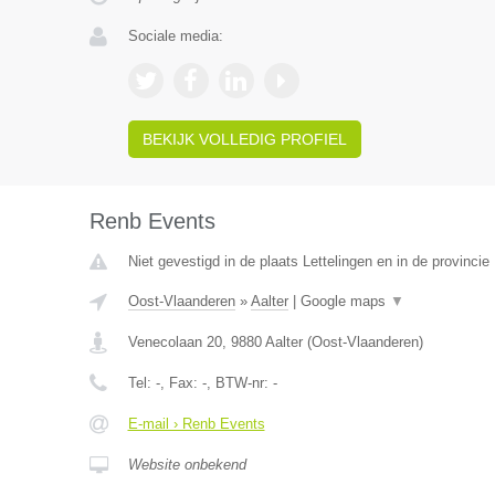
Sociale media:
BEKIJK VOLLEDIG PROFIEL
Renb Events
Niet gevestigd in de plaats Lettelingen en in de provinc
Oost-Vlaanderen
»
Aalter
|
Google maps
▼
Venecolaan 20
,
9880
Aalter
(
Oost-Vlaanderen
)
Tel:
-
, Fax:
-
, BTW-nr:
-
E-mail › Renb Events
Website onbekend